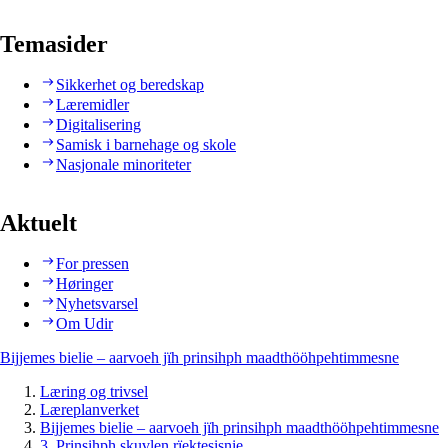
Temasider
Sikkerhet og beredskap
Læremidler
Digitalisering
Samisk i barnehage og skole
Nasjonale minoriteter
Aktuelt
For pressen
Høringer
Nyhetsvarsel
Om Udir
Bijjemes bielie – aarvoeh jïh prinsihph maadthööhpehtimmesne
Læring og trivsel
Læreplanverket
Bijjemes bielie – aarvoeh jïh prinsihph maadthööhpehtimmesne
3. Prinsihph skuvlen rïektesisnie