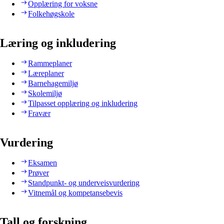
Opplæring for voksne
Folkehøgskole
Læring og inkludering
Rammeplaner
Læreplaner
Barnehagemiljø
Skolemiljø
Tilpasset opplæring og inkludering
Fravær
Vurdering
Eksamen
Prøver
Standpunkt- og underveisvurdering
Vitnemål og kompetansebevis
Tall og forskning