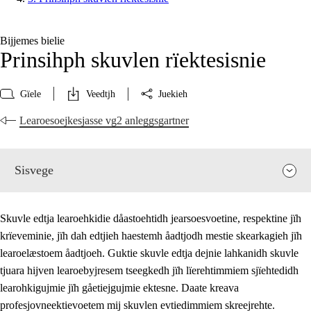
Bijjemes bielie
Prinsihph skuvlen rïektesisnie
Gïele
Veedtjh
Juekieh
Learoesoejkesjasse vg2 anleggsgartner
Sisvege
Skuvle edtja learoehkidie dåastoehtidh jearsoesvoetine, respektine jïh
krïeveminie, jïh dah edtjieh haestemh åadtjodh mestie skearkagieh jïh
learoelæstoem åadtjoeh. Guktie skuvle edtja dejnie lahkanidh skuvle
tjuara hijven learoebyjresem tseegkedh jïh lïerehtimmiem sjïehtedidh
learohkigujmie jïh gåetiejgujmie ektesne. Daate kreava
profesjovneektievoetem mij skuvlen evtiedimmiem skreejrehte.