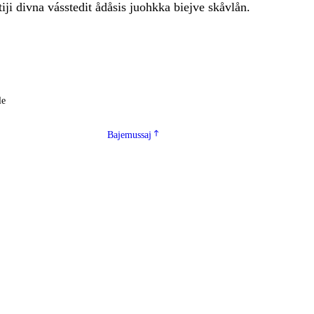
ttiji divna vásstedit ådåsis juohkka biejve skåvlån.
le
Bajemussaj