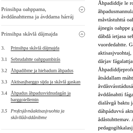
Åhpadiddje le r
Prinsihpa oahppama,
åhpadusmannulag
åvddånahttema ja ávddama hárráj
måvtåstuhttá oah
ájnegis oahppe g
Prinsihpa skåvlå dåjmajda
dåbdå ietjasa se
vuordedahtte. Gå
3.
Prinsihpa skåvlå dåjmajda
aktisasjvuohtaj
3.1
Sebrudahtte oahppambirás
dårjav fágalattja
Åhpadiddjeprofes
3.2
Åhpadibme ja hiebadum åhpadus
åtsådallam máht
3.3
Aktisasjbarggo sijda ja skåvlå gaskan
åvdåsvásstádusá
3.4
Åhpadus åhpadusvidnudagán ja
åvddånahtti fága
barggoiellemin
dialåvgå baktu 
dáhpáduvvá aktug
3.5
Profesjåvnåaktisasjvuohta ja
skåvllååvddånibme
ådåstuhttemav. Å
pedagogihkalasj