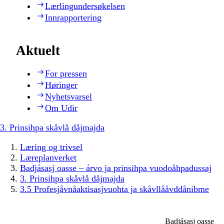
Lærlingundersøkelsen
Innrapportering
Aktuelt
For pressen
Høringer
Nyhetsvarsel
Om Udir
3. Prinsihpa skåvlå dåjmajda
Læring og trivsel
Læreplanverket
Badjásasj oasse – árvo ja prinsihpa vuodoåhpadussaj
3. Prinsihpa skåvlå dåjmajda
3.5 Profesjåvnåaktisasjvuohta ja skåvllååvddånibme
Badjásasj oasse