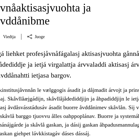
vnåaktisasjvuohta ja
åvddånibme
Viedtja
Juoge
á liehket profesjåvnåfágalasj aktisasjvuohta gånn
dediddje ja ietjá virgalattja árvvaladdi aktisasj árv
 åvddånahtti ietjasa bargov.
institusjåvnnån le vælggogis ásadit ja dåjmadit árvojt ja prin
. Skåvllåæjgádijn, skåvllåjådediddjijn ja åhpadiddjijn le ietj
isasj åvdåsvásstádusáv ásadit buorre åvddånimev skåvlån. Sij vi
 skåvlå barggo tjuovvu ålles oahppoplánav. Buorre ja systemáh
mánájgárde ja skåvlå gaskan, ja dásij gaskan åhpadusmannulag
gaskan giehpet lávkkistagáv dáses dássáj.