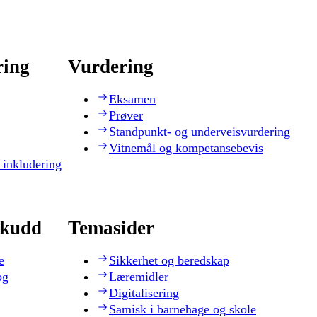
ring
Vurdering
Eksamen
Prøver
Standpunkt- og underveisvurdering
Vitnemål og kompetansebevis
 inkludering
skudd
Temasider
e
Sikkerhet og beredskap
og
Læremidler
Digitalisering
Samisk i barnehage og skole