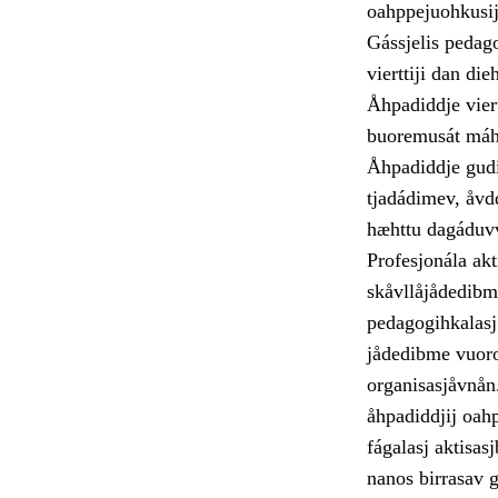
oahppejuohkusij
Gássjelis pedago
vierttiji dan di
Åhpadiddje viert
buoremusát máht
Åhpadiddje gudi 
tjadádimev, åvd
hæhttu dagáduv
Profesjonála ak
skåvllåjådedibme
pedagogihkalasj 
jådedibme vuorot
organisasjåvnån.
åhpadiddjij oah
fágalasj aktisas
nanos birrasav 