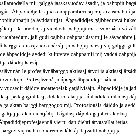
oallamodælla mij galggá jasskavuodav ásadit, ja oahppijt bagá
án. Åhpadiddje le ájnas oahppambirrusij mij arvusmahttá ja
ppijt åhpatjit ja åvddånittjat. Åhpadiddjes gájbbeduvvá huks
áktuj. Dat merkaj aj viehkedit oahppijt ma e vuorbástuvá váll
brudahtedum, jali gudi oajbbu oahppat dav mij le sávadahtte j
 barggi aktisasjvuoda hárráj, ja oahppij harráj vaj galggi gul
, de åhpadiddje åvdedi kultuvrav oahppamij mij vaddá oahppij
t ja dåbdoj hárráj.
jåvnnån le profesjåvnåbarggo aktisasj árvoj ja aktisasj åtsåd
tovuodujn. Profesjåvnnå ja ájnegis åhpadiddje háldat
v vuosedit dájdov moattebelak gatjálvisájn. Åhpadiddje ja jå
lasj, pedagogihklasj, didaktihkalasj ja fáhkadidaktihkalasj dá
ja gå aktan barggi barggoguojmij. Profosjonála dájddo ja åvd
attjaj ja aktan iehtjádij. Fágalasj dájddo gájbbet aktelasj
hpadiddjeprofesjåvnnå viertti dan diehti árvustallat ietjas
 bargov vaj máhtti buoremus láhkáj dejvadit oahppij ja