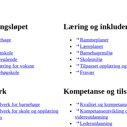
ngsløpet
Læring og inklude
ehage
Rammeplaner
Læreplaner
nskole
Barnehagemiljø
regående
Skolemiljø
æring for voksne
Tilpasset opplæring og
ehøgskole
Fravær
rk
Kompetanse og til
lverk for barnehage
Kvalitet og kompetans
lverk for skole og opplæring
Kompetanseutvikling 
videreutdanning
n
Lederutdanning