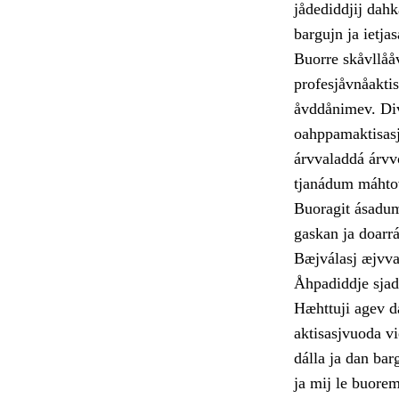
jådediddjij dahk
bargujn ja ietja
Buorre skåvllååv
profesjåvnåakti
åvddånimev. Divn
oahppamaktisasj
árvvaladdá árvv
tjanádum máhtov 
Buoragit ásadum
gaskan ja doarr
Bæjválasj æjvva
Åhpadiddje sjadd
Hæhttuji agev da
aktisasjvuoda vi
dálla ja dan bar
ja mij le buore