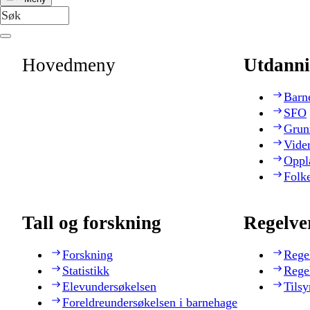
Hovedmeny
Utdanni
Barn
SFO
Grun
Vide
Oppl
Folk
Tall og forskning
Regelve
Forskning
Rege
Statistikk
Rege
Elevundersøkelsen
Tilsy
Foreldreundersøkelsen i barnehage