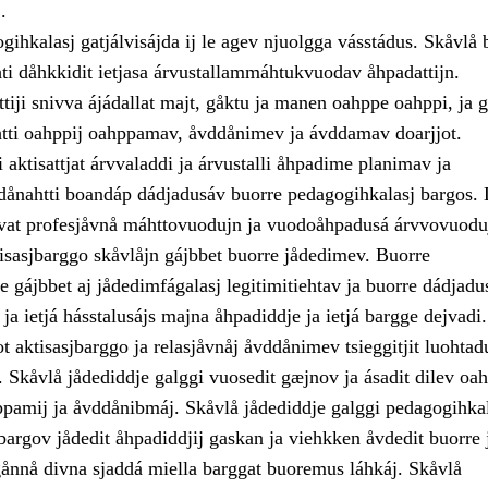
.
gihkalasj gatjálvisájda ij le agev njuolgga vásstádus. Skåvlå
ehti dåhkkidit ietjasa árvustallammáhtukvuodav åhpadattijn.
tiji snivva ájádallat majt, gåktu ja manen oahppe oahppi, ja g
ti oahppij oahppamav, åvddånimev ja ávddamav doarjjot.
aktisattjat árvvaladdi ja árvustalli åhpadime planimav ja
dånahtti boandáp dádjadusáv buorre pedagogihkalasj bargos. 
vat profesjåvnå máhttovuodujn ja vuodoåhpadusá árvvovuodu
tisasjbarggo skåvlåjn gájbbet buorre jådedimev. Buorre
 gájbbet aj jådedimfágalasj legitimitiehtav ja buorre dádjadu
ja ietjá hásstalusájs majna åhpadiddje ja ietjá bargge dejvadi
 aktisasjbarggo ja relasjåvnåj åvddånimev tsieggitjit luohtad
 Skåvlå jådediddje galggi vuosedit gæjnov ja ásadit dilev oah
ppamij ja åvddånibmáj. Skåvlå jådediddje galggi pedagogihkal
jbargov jådedit åhpadiddjij gaskan ja viehkken åvdedit buorre 
gånnå divna sjaddá miella barggat buoremus láhkáj. Skåvlå