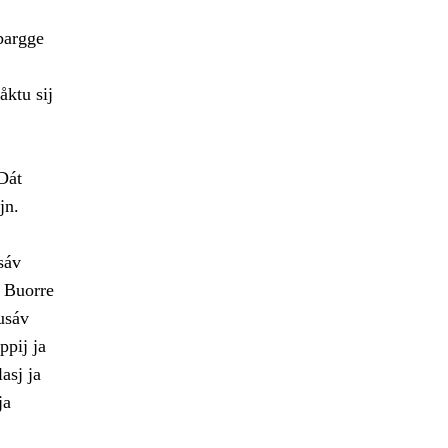
 bargge
åktu sij
Dát
jn.
sáv
. Buorre
usáv
ppij ja
asj ja
ja