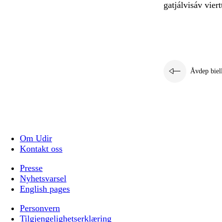
gatjálvisáv vier
Åvdep biel
Om Udir
Kontakt oss
Presse
Nyhetsvarsel
English pages
Personvern
Tilgjengelighetserklæring