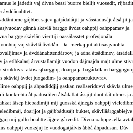
amus le jådedit vaj divna bessi buorre bielijt vuosedit, rijbadi
sa åvddånahttet.
ddånibme gájbbet sajev gatjádalátjit ja vásstadusájt åtsåtjit ja
sasjvuodav gånnå skåvlå barggo åvdet oahppij oahppamav ja
a bargge skåvlån vierttiji oassálasstet profesjonála
vuohtaj vaj skåvllå åvddån. Dat merkaj jut aktisasjvuohta
oválljimav ja åvddånahttendárbov, ja adna åtsådimev, åtsådal
ja etihkalasj árvustallamijt vuodon dåjmajda majt ulme stivrr
 struktuvra aktisasjbargguj, doarjja ja bagádallam barggoguo
ás skåvlåj åvdet juogadim- ja oahppamstruktuvrav.
lime oahppij ja åhpadiddjij gaskan realiseriduvvi skåvlå ulme
i konkrehta åhpadusdilen åtsådallat ássjijt duot dát ulmes ja 
hkat låsep hiebadimijt mij guosská ájnegis oahppij vieledibm
eledibmáj, doarjjot ja gájbbádusájt buktet, skåvllåárggabiejv
gguj mij gullu boahtte ájgev gárvedit. Divna oahppe ælla avtal
mus oahppij vuoksjuj le vuodogatjálvis åbbå åhpadusan. Dáv