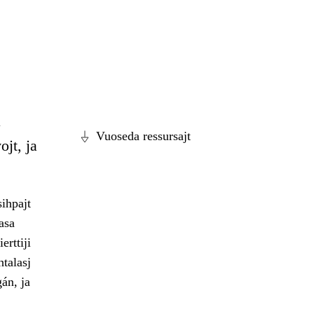
å
Vuoseda ressursajt
ojt, ja
sihpajt
asa
erttiji
talasj
án, ja