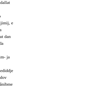
dallat
o
jimij, e
a
lut dan
da
im- ja
dediddje
jdov
dånibme