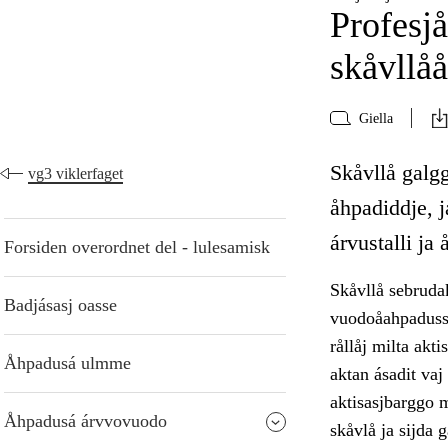
Profesjå
skåvllå
Giella
Skåvllå galgg
vg3 viklerfaget
åhpadiddje, jå
árvustalli ja
Forsiden overordnet del - lulesamisk
Skåvllå sebrudak
Badjásasj oasse
vuodoåahpadussaj
rållåj milta akt
Åhpadusá ulmme
aktan ásadit vaj
aktisasjbarggo 
Åhpadusá árvvovuodo
skåvlå ja sijda 