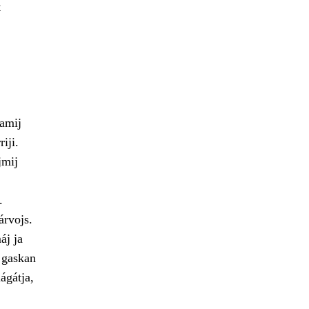
t
lamij
iji.
jmij
.
árvojs.
áj ja
e gaskan
ágátja,