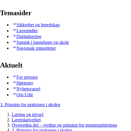
Temasider
Sikkerhet og beredskap
Læremidler
Digitalisering
Samisk i barnehage og skole
Nasjonale minoriteter
Aktuelt
For pressen
Høringer
Nyhetsvarsel
Om Udir
3. Prinsipp for praksisen i skolen
Læring og trivsel
Læreplanverket
Overordna del – verdiar og prinsipp for grunnopplæringa
3. Prinsipp for praksisen i skolen