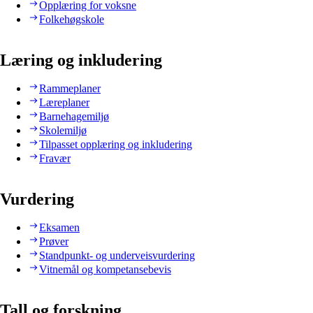
Opplæring for voksne
Folkehøgskole
Læring og inkludering
Rammeplaner
Læreplaner
Barnehagemiljø
Skolemiljø
Tilpasset opplæring og inkludering
Fravær
Vurdering
Eksamen
Prøver
Standpunkt- og underveisvurdering
Vitnemål og kompetansebevis
Tall og forskning