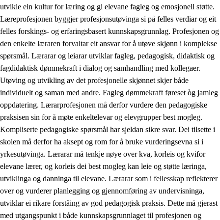
utvikle ein kultur for læring og gi elevane fagleg og emosjonell støtte.
Læreprofesjonen byggjer profesjonsutøvinga si på felles verdiar og eit
felles forskings- og erfaringsbasert kunnskapsgrunnlag. Profesjonen og
den enkelte læraren forvaltar eit ansvar for å utøve skjønn i komplekse
spørsmål. Lærarar og leiarar utviklar fagleg, pedagogisk, didaktisk og
fagdidaktisk dømmekraft i dialog og samhandling med kollegaer.
Utøving og utvikling av det profesjonelle skjønnet skjer både
individuelt og saman med andre. Fagleg dømmekraft føreset òg jamleg
oppdatering. Lærarprofesjonen må derfor vurdere den pedagogiske
praksisen sin for å møte enkeltelevar og elevgrupper best mogleg.
Kompliserte pedagogiske spørsmål har sjeldan sikre svar. Dei tilsette i
skolen må derfor ha aksept og rom for å bruke vurderingsevna si i
yrkesutøvinga. Lærarar må tenkje nøye over kva, korleis og kvifor
elevane lærer, og korleis dei best mogleg kan leie og støtte læringa,
utviklinga og danninga til elevane. Lærarar som i fellesskap reflekterer
over og vurderer planlegging og gjennomføring av undervisninga,
utviklar ei rikare forståing av god pedagogisk praksis. Dette må gjerast
med utgangspunkt i både kunnskapsgrunnlaget til profesjonen og