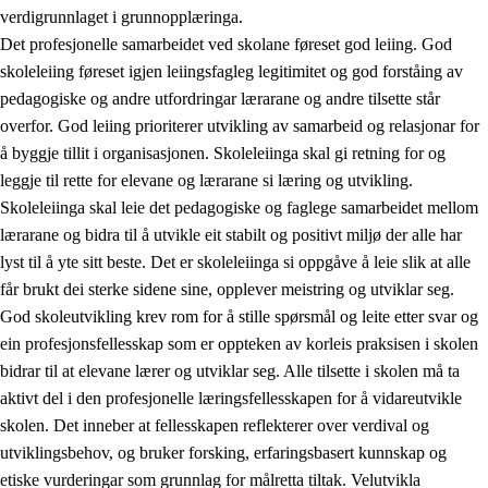
verdigrunnlaget i grunnopplæringa.
Det profesjonelle samarbeidet ved skolane føreset god leiing. God
skoleleiing føreset igjen leiingsfagleg legitimitet og god forståing av
pedagogiske og andre utfordringar lærarane og andre tilsette står
overfor. God leiing prioriterer utvikling av samarbeid og relasjonar for
å byggje tillit i organisasjonen. Skoleleiinga skal gi retning for og
leggje til rette for elevane og lærarane si læring og utvikling.
Skoleleiinga skal leie det pedagogiske og faglege samarbeidet mellom
lærarane og bidra til å utvikle eit stabilt og positivt miljø der alle har
lyst til å yte sitt beste. Det er skoleleiinga si oppgåve å leie slik at alle
får brukt dei sterke sidene sine, opplever meistring og utviklar seg.
God skoleutvikling krev rom for å stille spørsmål og leite etter svar og
ein profesjonsfellesskap som er oppteken av korleis praksisen i skolen
bidrar til at elevane lærer og utviklar seg. Alle tilsette i skolen må ta
aktivt del i den profesjonelle læringsfellesskapen for å vidareutvikle
skolen. Det inneber at fellesskapen reflekterer over verdival og
utviklingsbehov, og bruker forsking, erfaringsbasert kunnskap og
etiske vurderingar som grunnlag for målretta tiltak. Velutvikla