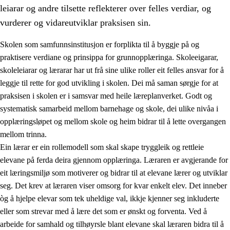
leiarar og andre tilsette reflekterer over felles verdiar, og
vurderer og vidareutviklar praksisen sin.
Skolen som samfunnsinstitusjon er forplikta til å byggje på og
praktisere verdiane og prinsippa for grunnopplæringa. Skoleeigarar,
skoleleiarar og lærarar har ut frå sine ulike roller eit felles ansvar for å
leggje til rette for god utvikling i skolen. Dei må saman sørgje for at
praksisen i skolen er i samsvar med heile læreplanverket. Godt og
systematisk samarbeid mellom barnehage og skole, dei ulike nivåa i
opplæringsløpet og mellom skole og heim bidrar til å lette overgangen
3.
Prinsipp for praksisen i skolen
mellom trinna.
3.1
Eit inkluderande læringsmiljø
Ein lærar er ein rollemodell som skal skape tryggleik og rettleie
elevane på ferda deira gjennom opplæringa. Læraren er avgjerande for
3.2
Undervisning og tilpassa opplæring
eit læringsmiljø som motiverer og bidrar til at elevane lærer og utviklar
3.3
Samarbeid mellom heim og skole
seg. Det krev at læraren viser omsorg for kvar enkelt elev. Det inneber
òg å hjelpe elevar som tek uheldige val, ikkje kjenner seg inkluderte
3.4
Opplæring i lærebedrift og arbeidsliv
eller som strevar med å lære det som er ønskt og forventa. Ved å
3.5
Profesjonsfellesskap og skoleutvikling
arbeide for samhald og tilhøyrsle blant elevane skal læraren bidra til å