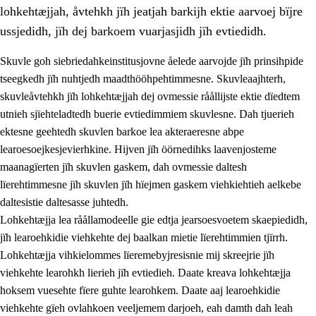
lohkehtæjjah, åvtehkh jïh jeatjah barkijh ektie aarvoej bïjre
ussjedidh, jïh dej barkoem vuarjasjidh jïh evtiedidh.
Skuvle goh siebriedahkeinstitusjovne åelede aarvojde jïh prinsihpide
tseegkedh jïh nuhtjedh maadthööhpehtimmesne. Skuvleaajhterh,
skuvleåvtehkh jïh lohkehtæjjah dej ovmessie råållijste ektie dïedtem
utnieh sjïehteladtedh buerie evtiedimmiem skuvlesne. Dah tjuerieh
ektesne geehtedh skuvlen barkoe lea akteraeresne abpe
learoesoejkesjevierhkine. Hijven jïh öörnedihks laavenjosteme
maanagïerten jïh skuvlen gaskem, dah ovmessie daltesh
3.
Prinsihph skuvlen rïektesisnie
lïerehtimmesne jïh skuvlen jïh hïejmen gaskem viehkiehtieh aelkebe
3.1
Feerhmeles lïeremebyjrese
daltesistie daltesasse juhtedh.
Lohkehtæjja lea råållamodeelle gie edtja jearsoesvoetem skaepiedidh,
3.2
Ööhpehtimmie jïh sjïehtedamme lïerehtimmie
jïh learoehkidie viehkehte dej baalkan mietie lïerehtimmien tjïrrh.
3.3
Gåetie jïh skuvle laavenjostoeh
Lohkehtæjja vihkielommes lïeremebyjresisnie mij skreejrie jïh
viehkehte learohkh lierieh jïh evtiedieh. Daate kreava lohkehtæjja
3.4
Lïerehtimmie learoesïeltesne jïh barkoejielemisnie
hoksem vuesehte fïere guhte learohkem. Daate aaj learoehkidie
3.5
Profesjonsektievoete jïh skuvleevtiedimmie
viehkehte gïeh ovlahkoen veeljemem darjoeh, eah damth dah leah