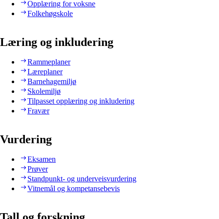
Opplæring for voksne
Folkehøgskole
Læring og inkludering
Rammeplaner
Læreplaner
Barnehagemiljø
Skolemiljø
Tilpasset opplæring og inkludering
Fravær
Vurdering
Eksamen
Prøver
Standpunkt- og underveisvurdering
Vitnemål og kompetansebevis
Tall og forskning