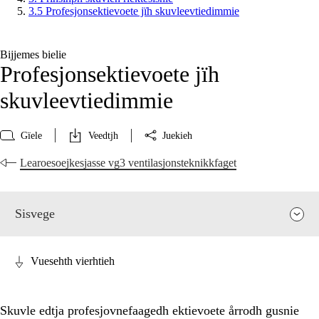
3.5 Profesjonsektievoete jïh skuvleevtiedimmie
Bijjemes bielie
Profesjonsektievoete jïh
skuvleevtiedimmie
Gïele
Veedtjh
Juekieh
Learoesoejkesjasse vg3 ventilasjonsteknikkfaget
Sisvege
Vuesehth vierhtieh
Skuvle edtja profesjovnefaagedh ektievoete årrodh gusnie