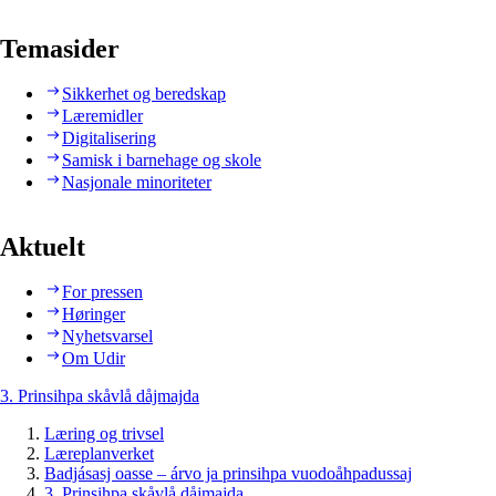
Temasider
Sikkerhet og beredskap
Læremidler
Digitalisering
Samisk i barnehage og skole
Nasjonale minoriteter
Aktuelt
For pressen
Høringer
Nyhetsvarsel
Om Udir
3. Prinsihpa skåvlå dåjmajda
Læring og trivsel
Læreplanverket
Badjásasj oasse – árvo ja prinsihpa vuodoåhpadussaj
3. Prinsihpa skåvlå dåjmajda