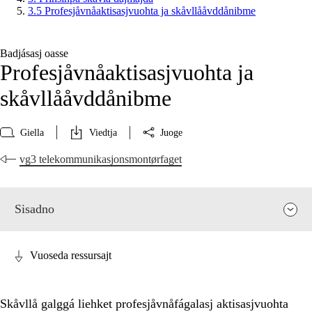
3.5 Profesjåvnåaktisasjvuohta ja skåvllååvddånibme
Badjásasj oasse
Profesjåvnåaktisasjvuohta ja
skåvllååvddånibme
Giella
Viedtja
Juoge
vg3 telekommunikasjonsmontørfaget
Sisadno
Vuoseda ressursajt
Skåvllå galggá liehket profesjåvnåfágalasj aktisasjvuohta