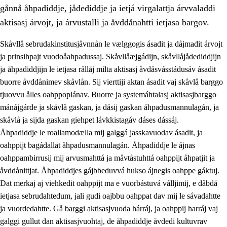
gånnå åhpadiddje, jådediddje ja ietjá virgalattja árvvaladdi
aktisasj árvojt, ja árvustalli ja åvddånahtti ietjasa bargov.
Skåvllå sebrudakinstitusjåvnnån le vælggogis ásadit ja dåjmadit árvojt
ja prinsihpajt vuodoåahpadussaj. Skåvllåæjgádijn, skåvllåjådediddjijn
ja åhpadiddjijn le ietjasa rållåj milta aktisasj åvdåsvásstádusáv ásadit
buorre åvddånimev skåvlån. Sij vierttiji aktan ásadit vaj skåvlå barggo
tjuovvu ålles oahppoplánav. Buorre ja systemáhtalasj aktisasjbarggo
mánájgárde ja skåvlå gaskan, ja dásij gaskan åhpadusmannulagán, ja
skåvlå ja sijda gaskan giehpet lávkkistagáv dáses dássáj.
3.
Prinsihpa skåvlå dåjmajda
Åhpadiddje le roallamodælla mij galggá jasskavuodav ásadit, ja
3.1
Sebrudahtte oahppambirás
oahppijt bagádallat åhpadusmannulagán. Åhpadiddje le ájnas
oahppambirrusij mij arvusmahttá ja måvtåstuhttá oahppijt åhpatjit ja
3.2
Åhpadibme ja hiebadum åhpadus
åvddånittjat. Åhpadiddjes gájbbeduvvá hukso ájnegis oahppe gáktuj.
3.3
Aktisasjbarggo sijda ja skåvlå gaskan
Dat merkaj aj viehkedit oahppijt ma e vuorbástuvá válljimij, e dåbdå
ietjasa sebrudahtedum, jali gudi oajbbu oahppat dav mij le sávadahtte
3.4
Åhpadus åhpadusvidnudagán ja barggoiellemin
ja vuordedahtte. Gå barggi aktisasjvuoda hárráj, ja oahppij harráj vaj
3.5
Profesjåvnåaktisasjvuohta ja skåvllååvddånibme
galggi gullut dan aktisasjvuohtaj, de åhpadiddje åvdedi kultuvrav