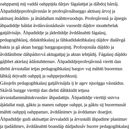
oahppamij mij vaddá oahppijda dårjav fágalattjat ja dåbdoj hárráj.
Åhpadiddjeprofesjåvnnån le profesjåvnåbarggo aktisasj árvoj ja
aktisasj åtsådim- ja åtsådallam máhttovuodujn. Profesjåvnnå ja ájnegis
åhpadiddje háldat åvdåsvásstádusáv vuosedit dájdov moattebelak
gatjálvisájn. Åhpadiddje ja jådediddje åvddånahtti fágalasj,
pedagogihklasj, didaktihkalasj ja fáhkadidaktihkalasj dájdov dialåvgå
baktu ja gå aktan barggi barggoguojmij. Profosjonála dájddo ja
åvddånibme dáhpáduvvá aktugattjaj ja aktan iehtjádij. Fágalasj dájddo
gájbbet aktelasj ådåstuhttemav. Åhpadiddjeprofesjåvnnå viertti dan
diehti árvustallat ietjas pedagogihkalasj bargov vaj máhtti buoremus
láhkáj dejvadit oahppij ja oahppejuohkusij.
Gássjelis pedagogihkalasj gatjálvisájda ij le agev njuolgga vásstádus.
Skåvlå bargge vierttiji dan diehti dåhkkidit ietjasa
árvustallammáhtukvuodav åhpadattijn. Åhpadiddje vierttiji snivva
ájádallat majt, gåktu ja manen oahppe oahppi, ja gåktu sij buoremusát
máhtti oahppij oahppamav, åvddånimev ja ávddamav doarjjot.
Åhpadiddje gudi aktisattjat árvvaladdi ja árvustalli åhpadime planimav
ja tjadádimev, åvddånahtti boandáp dádjadusáv buorre pedagogihkalasj