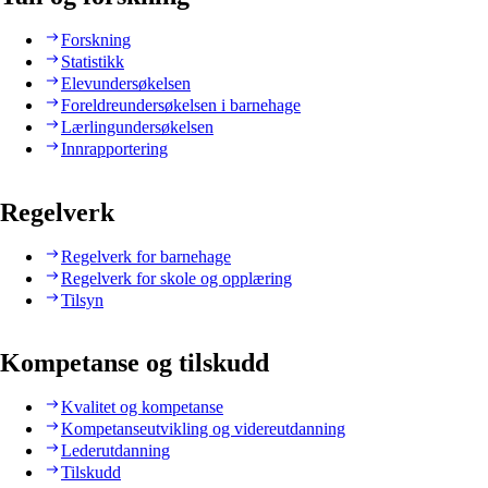
Forskning
Statistikk
Elevundersøkelsen
Foreldreundersøkelsen i barnehage
Lærlingundersøkelsen
Innrapportering
Regelverk
Regelverk for barnehage
Regelverk for skole og opplæring
Tilsyn
Kompetanse og tilskudd
Kvalitet og kompetanse
Kompetanseutvikling og videreutdanning
Lederutdanning
Tilskudd