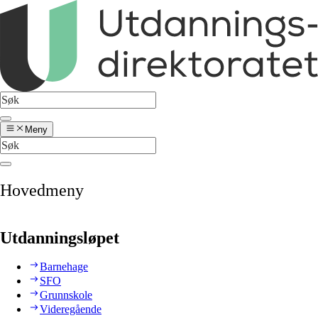
Meny
Hovedmeny
Utdanningsløpet
Barnehage
SFO
Grunnskole
Videregående