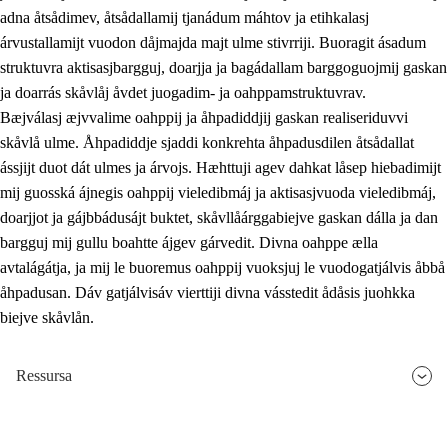
adna åtsådimev, åtsådallamij tjanádum máhtov ja etihkalasj
árvustallamijt vuodon dåjmajda majt ulme stivrriji. Buoragit ásadum
struktuvra aktisasjbargguj, doarjja ja bagádallam barggoguojmij gaskan
ja doarrás skåvlåj åvdet juogadim- ja oahppamstruktuvrav.
Bæjválasj æjvvalime oahppij ja åhpadiddjij gaskan realiseriduvvi
skåvlå ulme. Åhpadiddje sjaddi konkrehta åhpadusdilen åtsådallat
ássjijt duot dát ulmes ja árvojs. Hæhttuji agev dahkat låsep hiebadimijt
mij guosská ájnegis oahppij vieledibmáj ja aktisasjvuoda vieledibmáj,
doarjjot ja gájbbádusájt buktet, skåvllåárggabiejve gaskan dálla ja dan
bargguj mij gullu boahtte ájgev gárvedit. Divna oahppe ælla
avtalágátja, ja mij le buoremus oahppij vuoksjuj le vuodogatjálvis åbbå
åhpadusan. Dáv gatjálvisáv vierttiji divna vásstedit ådåsis juohkka
biejve skåvlån.
Ressursa