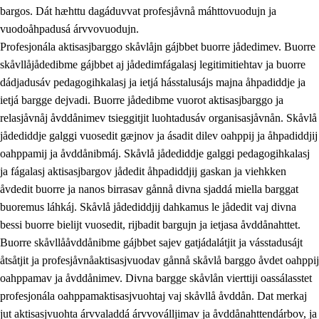
bargos. Dát hæhttu dagáduvvat profesjåvnå máhttovuodujn ja
vuodoåhpadusá árvvovuodujn.
Profesjonála aktisasjbarggo skåvlåjn gájbbet buorre jådedimev. Buorre
skåvllåjådedibme gájbbet aj jådedimfágalasj legitimitiehtav ja buorre
dádjadusáv pedagogihkalasj ja ietjá hásstalusájs majna åhpadiddje ja
ietjá bargge dejvadi. Buorre jådedibme vuorot aktisasjbarggo ja
relasjåvnåj åvddånimev tsieggitjit luohtadusáv organisasjåvnån. Skåvlå
jådediddje galggi vuosedit gæjnov ja ásadit dilev oahppij ja åhpadiddjij
oahppamij ja åvddånibmáj. Skåvlå jådediddje galggi pedagogihkalasj
ja fágalasj aktisasjbargov jådedit åhpadiddjij gaskan ja viehkken
åvdedit buorre ja nanos birrasav gånnå divna sjaddá miella barggat
buoremus láhkáj. Skåvlå jådediddjij dahkamus le jådedit vaj divna
bessi buorre bielijt vuosedit, rijbadit bargujn ja ietjasa åvddånahttet.
Buorre skåvllååvddånibme gájbbet sajev gatjádalátjit ja vásstadusájt
åtsåtjit ja profesjåvnåaktisasjvuodav gånnå skåvlå barggo åvdet oahppij
oahppamav ja åvddånimev. Divna bargge skåvlån vierttiji oassálasstet
profesjonála oahppamaktisasjvuohtaj vaj skåvllå åvddån. Dat merkaj
jut aktisasjvuohta árvvaladdá árvvoválljimav ja åvddånahttendárbov, ja