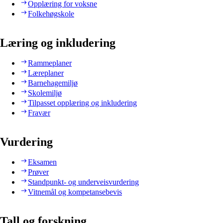
Opplæring for voksne
Folkehøgskole
Læring og inkludering
Rammeplaner
Læreplaner
Barnehagemiljø
Skolemiljø
Tilpasset opplæring og inkludering
Fravær
Vurdering
Eksamen
Prøver
Standpunkt- og underveisvurdering
Vitnemål og kompetansebevis
Tall og forskning