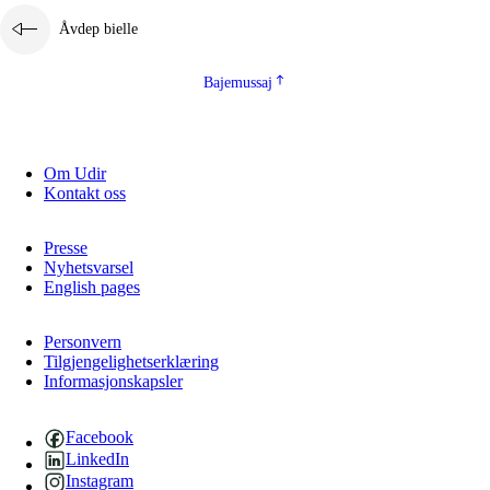
Åvdep bielle
Bajemussaj
Om Udir
Kontakt oss
Presse
Nyhetsvarsel
English pages
Personvern
Tilgjengelighetserklæring
Informasjonskapsler
Facebook
LinkedIn
Instagram