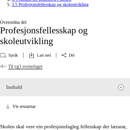
3.5 Profesjonsfellesskap og skoleutvikling
Overordna del
Profesjonsfellesskap og
skoleutvikling
Språk
Last ned
Del
Til vg3 sveisefaget
Innhald
Vis ressursar
Skolen skal vere ein profesjonsfagleg fellesskap der lærarar,