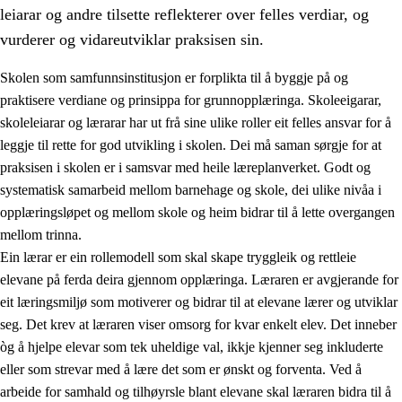
leiarar og andre tilsette reflekterer over felles verdiar, og
vurderer og vidareutviklar praksisen sin.
Skolen som samfunnsinstitusjon er forplikta til å byggje på og
praktisere verdiane og prinsippa for grunnopplæringa. Skoleeigarar,
skoleleiarar og lærarar har ut frå sine ulike roller eit felles ansvar for å
leggje til rette for god utvikling i skolen. Dei må saman sørgje for at
praksisen i skolen er i samsvar med heile læreplanverket. Godt og
systematisk samarbeid mellom barnehage og skole, dei ulike nivåa i
opplæringsløpet og mellom skole og heim bidrar til å lette overgangen
3.
Prinsipp for praksisen i skolen
mellom trinna.
3.1
Eit inkluderande læringsmiljø
Ein lærar er ein rollemodell som skal skape tryggleik og rettleie
elevane på ferda deira gjennom opplæringa. Læraren er avgjerande for
3.2
Undervisning og tilpassa opplæring
eit læringsmiljø som motiverer og bidrar til at elevane lærer og utviklar
3.3
Samarbeid mellom heim og skole
seg. Det krev at læraren viser omsorg for kvar enkelt elev. Det inneber
òg å hjelpe elevar som tek uheldige val, ikkje kjenner seg inkluderte
3.4
Opplæring i lærebedrift og arbeidsliv
eller som strevar med å lære det som er ønskt og forventa. Ved å
3.5
Profesjonsfellesskap og skoleutvikling
arbeide for samhald og tilhøyrsle blant elevane skal læraren bidra til å