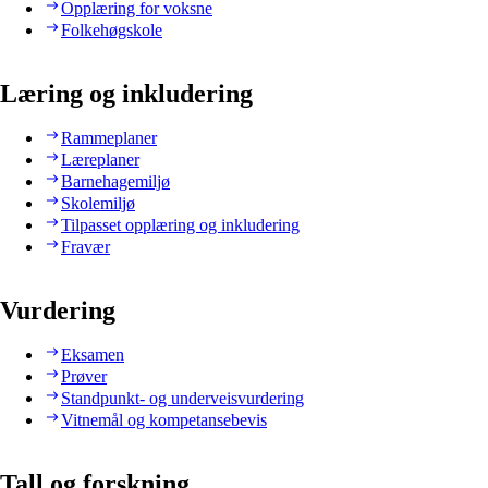
Opplæring for voksne
Folkehøgskole
Læring og inkludering
Rammeplaner
Læreplaner
Barnehagemiljø
Skolemiljø
Tilpasset opplæring og inkludering
Fravær
Vurdering
Eksamen
Prøver
Standpunkt- og underveisvurdering
Vitnemål og kompetansebevis
Tall og forskning