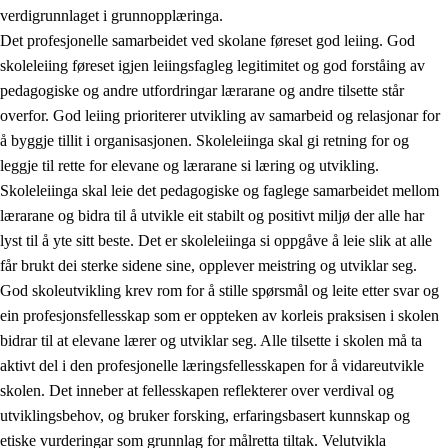
verdigrunnlaget i grunnopplæringa.
Det profesjonelle samarbeidet ved skolane føreset god leiing. God
skoleleiing føreset igjen leiingsfagleg legitimitet og god forståing av
pedagogiske og andre utfordringar lærarane og andre tilsette står
overfor. God leiing prioriterer utvikling av samarbeid og relasjonar for
å byggje tillit i organisasjonen. Skoleleiinga skal gi retning for og
leggje til rette for elevane og lærarane si læring og utvikling.
Skoleleiinga skal leie det pedagogiske og faglege samarbeidet mellom
lærarane og bidra til å utvikle eit stabilt og positivt miljø der alle har
lyst til å yte sitt beste. Det er skoleleiinga si oppgåve å leie slik at alle
får brukt dei sterke sidene sine, opplever meistring og utviklar seg.
God skoleutvikling krev rom for å stille spørsmål og leite etter svar og
ein profesjonsfellesskap som er oppteken av korleis praksisen i skolen
bidrar til at elevane lærer og utviklar seg. Alle tilsette i skolen må ta
aktivt del i den profesjonelle læringsfellesskapen for å vidareutvikle
skolen. Det inneber at fellesskapen reflekterer over verdival og
utviklingsbehov, og bruker forsking, erfaringsbasert kunnskap og
etiske vurderingar som grunnlag for målretta tiltak. Velutvikla