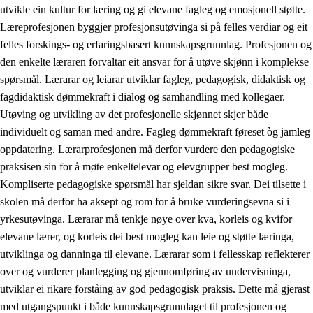
utvikle ein kultur for læring og gi elevane fagleg og emosjonell støtte.
Læreprofesjonen byggjer profesjonsutøvinga si på felles verdiar og eit
felles forskings- og erfaringsbasert kunnskapsgrunnlag. Profesjonen og
den enkelte læraren forvaltar eit ansvar for å utøve skjønn i komplekse
spørsmål. Lærarar og leiarar utviklar fagleg, pedagogisk, didaktisk og
fagdidaktisk dømmekraft i dialog og samhandling med kollegaer.
Utøving og utvikling av det profesjonelle skjønnet skjer både
individuelt og saman med andre. Fagleg dømmekraft føreset òg jamleg
oppdatering. Lærarprofesjonen må derfor vurdere den pedagogiske
praksisen sin for å møte enkeltelevar og elevgrupper best mogleg.
Kompliserte pedagogiske spørsmål har sjeldan sikre svar. Dei tilsette i
skolen må derfor ha aksept og rom for å bruke vurderingsevna si i
yrkesutøvinga. Lærarar må tenkje nøye over kva, korleis og kvifor
elevane lærer, og korleis dei best mogleg kan leie og støtte læringa,
utviklinga og danninga til elevane. Lærarar som i fellesskap reflekterer
over og vurderer planlegging og gjennomføring av undervisninga,
utviklar ei rikare forståing av god pedagogisk praksis. Dette må gjerast
med utgangspunkt i både kunnskapsgrunnlaget til profesjonen og