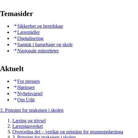
Temasider
Sikkerhet og beredskap
Læremidler
Digitalisering
Samisk i barnehage og skole
Nasjonale minoriteter
Aktuelt
For pressen
Høringer
Nyhetsvarsel
Om Udir
3. Prinsipp for praksisen i skolen
Læring og trivsel
Læreplanverket
Overordna del – verdiar og prinsipp for grunnopplæringa
3. Prinsipp for praksisen i skolen