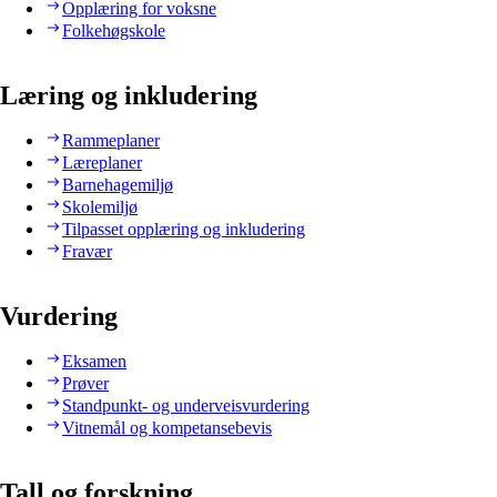
Opplæring for voksne
Folkehøgskole
Læring og inkludering
Rammeplaner
Læreplaner
Barnehagemiljø
Skolemiljø
Tilpasset opplæring og inkludering
Fravær
Vurdering
Eksamen
Prøver
Standpunkt- og underveisvurdering
Vitnemål og kompetansebevis
Tall og forskning