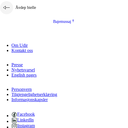
Åvdep bielle
Bajemussaj
Om Udir
Kontakt oss
Presse
Nyhetsvarsel
English pages
Personvern
Tilgjengelighetserklæring
Informasjonskapsler
Facebook
LinkedIn
Instagram