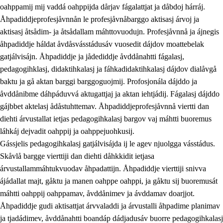
oahppamij mij vaddá oahppijda dårjav fágalattjat ja dåbdoj hárráj.
Åhpadiddjeprofesjåvnnån le profesjåvnåbarggo aktisasj árvoj ja
aktisasj åtsådim- ja åtsådallam máhttovuodujn. Profesjåvnnå ja ájnegis
åhpadiddje háldat åvdåsvásstádusáv vuosedit dájdov moattebelak
gatjálvisájn. Åhpadiddje ja jådediddje åvddånahtti fágalasj,
pedagogihklasj, didaktihkalasj ja fáhkadidaktihkalasj dájdov dialåvgå
baktu ja gå aktan barggi barggoguojmij. Profosjonála dájddo ja
åvddånibme dáhpáduvvá aktugattjaj ja aktan iehtjádij. Fágalasj dájddo
gájbbet aktelasj ådåstuhttemav. Åhpadiddjeprofesjåvnnå viertti dan
diehti árvustallat ietjas pedagogihkalasj bargov vaj máhtti buoremus
láhkáj dejvadit oahppij ja oahppejuohkusij.
Gássjelis pedagogihkalasj gatjálvisájda ij le agev njuolgga vásstádus.
Skåvlå bargge vierttiji dan diehti dåhkkidit ietjasa
árvustallammáhtukvuodav åhpadattijn. Åhpadiddje vierttiji snivva
ájádallat majt, gåktu ja manen oahppe oahppi, ja gåktu sij buoremusát
máhtti oahppij oahppamav, åvddånimev ja ávddamav doarjjot.
Åhpadiddje gudi aktisattjat árvvaladdi ja árvustalli åhpadime planimav
ja tjadádimev, åvddånahtti boandáp dádjadusáv buorre pedagogihkalasj