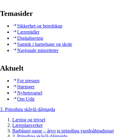
Temasider
Sikkerhet og beredskap
Læremidler
Digitalisering
Samisk i barnehage og skole
Nasjonale minoriteter
Aktuelt
For pressen
Høringer
Nyhetsvarsel
Om Udir
3. Prinsihpa skåvlå dåjmajda
Læring og trivsel
Læreplanverket
Badjásasj oasse – árvo ja prinsihpa vuodoåhpadussaj
3. Prinsihpa skåvlå dåjmajda