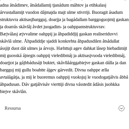
adna åtsådimev, åtsådallamij tjanádum máhtov ja etihkalasj
árvustallamijt vuodon dåjmajda majt ulme stivrriji. Buoragit ásadum
struktuvra aktisasjbargguj, doarjja ja bagádallam barggoguojmij gaskan
ja doarrás skåvlåj åvdet juogadim- ja oahppamstruktuvrav.
Bæjválasj æjvvalime oahppij ja åhpadiddjij gaskan realiseriduvvi
skåvlå ulme. Åhpadiddje sjaddi konkrehta åhpadusdilen åtsådallat
ássjijt duot dát ulmes ja árvojs. Hæhttuji agev dahkat låsep hiebadimijt
mij guosská ájnegis oahppij vieledibmáj ja aktisasjvuoda vieledibmáj,
doarjjot ja gájbbádusájt buktet, skåvllåárggabiejve gaskan dálla ja dan
bargguj mij gullu boahtte ájgev gárvedit. Divna oahppe ælla
avtalágátja, ja mij le buoremus oahppij vuoksjuj le vuodogatjálvis åbbå
åhpadusan. Dáv gatjálvisáv vierttiji divna vásstedit ådåsis juohkka
biejve skåvlån.
Ressursa