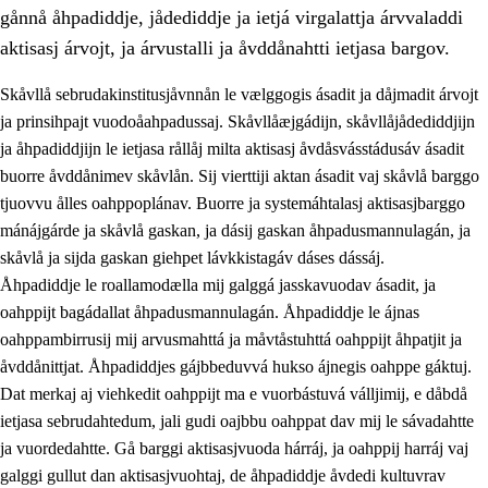
gånnå åhpadiddje, jådediddje ja ietjá virgalattja árvvaladdi
aktisasj árvojt, ja árvustalli ja åvddånahtti ietjasa bargov.
Skåvllå sebrudakinstitusjåvnnån le vælggogis ásadit ja dåjmadit árvojt
ja prinsihpajt vuodoåahpadussaj. Skåvllåæjgádijn, skåvllåjådediddjijn
ja åhpadiddjijn le ietjasa rållåj milta aktisasj åvdåsvásstádusáv ásadit
buorre åvddånimev skåvlån. Sij vierttiji aktan ásadit vaj skåvlå barggo
tjuovvu ålles oahppoplánav. Buorre ja systemáhtalasj aktisasjbarggo
mánájgárde ja skåvlå gaskan, ja dásij gaskan åhpadusmannulagán, ja
skåvlå ja sijda gaskan giehpet lávkkistagáv dáses dássáj.
3.
Prinsihpa skåvlå dåjmajda
Åhpadiddje le roallamodælla mij galggá jasskavuodav ásadit, ja
3.1
Sebrudahtte oahppambirás
oahppijt bagádallat åhpadusmannulagán. Åhpadiddje le ájnas
oahppambirrusij mij arvusmahttá ja måvtåstuhttá oahppijt åhpatjit ja
3.2
Åhpadibme ja hiebadum åhpadus
åvddånittjat. Åhpadiddjes gájbbeduvvá hukso ájnegis oahppe gáktuj.
3.3
Aktisasjbarggo sijda ja skåvlå gaskan
Dat merkaj aj viehkedit oahppijt ma e vuorbástuvá válljimij, e dåbdå
ietjasa sebrudahtedum, jali gudi oajbbu oahppat dav mij le sávadahtte
3.4
Åhpadus åhpadusvidnudagán ja barggoiellemin
ja vuordedahtte. Gå barggi aktisasjvuoda hárráj, ja oahppij harráj vaj
3.5
Profesjåvnåaktisasjvuohta ja skåvllååvddånibme
galggi gullut dan aktisasjvuohtaj, de åhpadiddje åvdedi kultuvrav