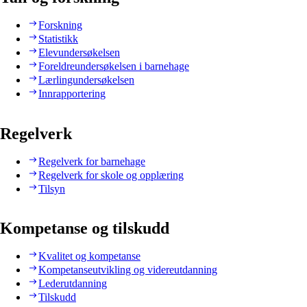
Forskning
Statistikk
Elevundersøkelsen
Foreldreundersøkelsen i barnehage
Lærlingundersøkelsen
Innrapportering
Regelverk
Regelverk for barnehage
Regelverk for skole og opplæring
Tilsyn
Kompetanse og tilskudd
Kvalitet og kompetanse
Kompetanseutvikling og videreutdanning
Lederutdanning
Tilskudd