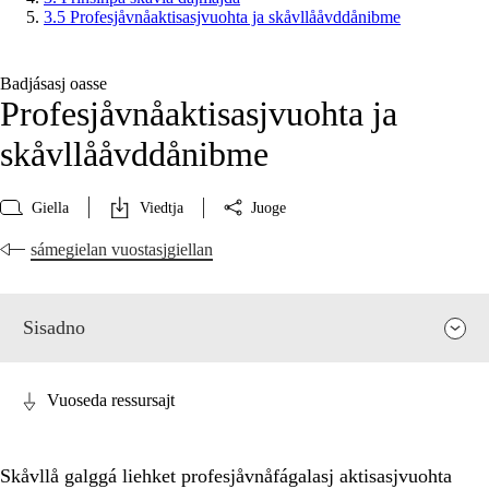
3.5 Profesjåvnåaktisasjvuohta ja skåvllååvddånibme
Badjásasj oasse
Profesjåvnåaktisasjvuohta ja
skåvllååvddånibme
Giella
Viedtja
Juoge
sámegielan vuostasjgiellan
Sisadno
Vuoseda ressursajt
Skåvllå galggá liehket profesjåvnåfágalasj aktisasjvuohta