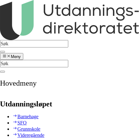
Meny
Hovedmeny
Utdanningsløpet
Barnehage
SFO
Grunnskole
Videregående