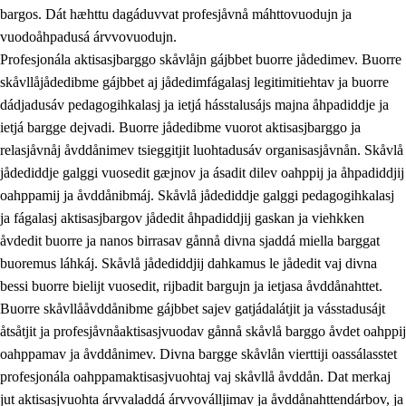
bargos. Dát hæhttu dagáduvvat profesjåvnå máhttovuodujn ja
vuodoåhpadusá árvvovuodujn.
Profesjonála aktisasjbarggo skåvlåjn gájbbet buorre jådedimev. Buorre
skåvllåjådedibme gájbbet aj jådedimfágalasj legitimitiehtav ja buorre
dádjadusáv pedagogihkalasj ja ietjá hásstalusájs majna åhpadiddje ja
ietjá bargge dejvadi. Buorre jådedibme vuorot aktisasjbarggo ja
relasjåvnåj åvddånimev tsieggitjit luohtadusáv organisasjåvnån. Skåvlå
jådediddje galggi vuosedit gæjnov ja ásadit dilev oahppij ja åhpadiddjij
oahppamij ja åvddånibmáj. Skåvlå jådediddje galggi pedagogihkalasj
ja fágalasj aktisasjbargov jådedit åhpadiddjij gaskan ja viehkken
åvdedit buorre ja nanos birrasav gånnå divna sjaddá miella barggat
buoremus láhkáj. Skåvlå jådediddjij dahkamus le jådedit vaj divna
bessi buorre bielijt vuosedit, rijbadit bargujn ja ietjasa åvddånahttet.
Buorre skåvllååvddånibme gájbbet sajev gatjádalátjit ja vásstadusájt
åtsåtjit ja profesjåvnåaktisasjvuodav gånnå skåvlå barggo åvdet oahppij
oahppamav ja åvddånimev. Divna bargge skåvlån vierttiji oassálasstet
profesjonála oahppamaktisasjvuohtaj vaj skåvllå åvddån. Dat merkaj
jut aktisasjvuohta árvvaladdá árvvoválljimav ja åvddånahttendárbov, ja