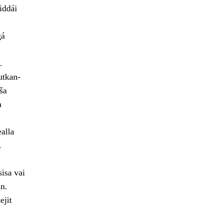
iddái
gá
.
utkan-
ša
a
alla
.
isa vai
n.
ejit