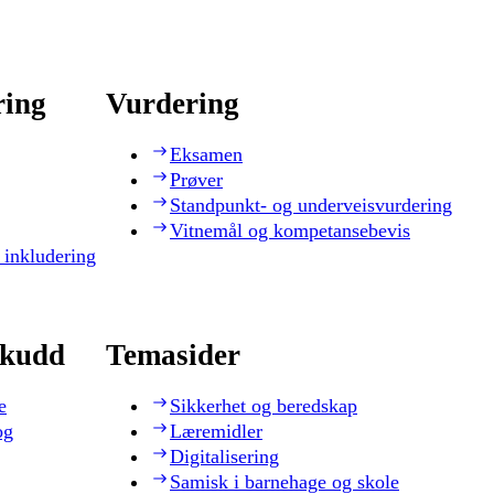
ring
Vurdering
Eksamen
Prøver
Standpunkt- og underveisvurdering
Vitnemål og kompetansebevis
 inkludering
skudd
Temasider
e
Sikkerhet og beredskap
og
Læremidler
Digitalisering
Samisk i barnehage og skole