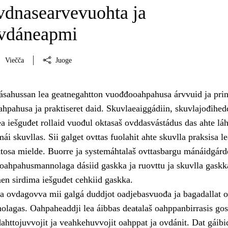
vdnasearvevuohta ja
vdáneapmi
Viečča
Juoge
ásahussan lea geatnegahtton vuođđooahpahusa árvvuid ja prin
ahpahusa ja praktiseret daid. Skuvlaeaiggádiin, skuvlajođihedd
a iešguđet rollaid vuođul oktasaš ovddasvástádus das ahte láhč
i skuvllas. Sii galget ovttas fuolahit ahte skuvlla praksisa le
osa mielde. Buorre ja systemáhtalaš ovttasbargu mánáidgárdd
 oahpahusmannolaga dásiid gaskka ja ruovttu ja skuvlla gaskk
en sirdima iešguđet cehkiid gaskka.
a ovdagovva mii galgá duddjot oadjebasvuođa ja bagadallat o
lagas. Oahpaheaddji lea áibbas deaŧalaš oahppanbirrasis gos
ahttojuvvojit ja veahkehuvvojit oahppat ja ovdánit. Dat gáibi