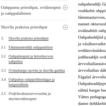
oahpaheaddji čá
Oahppama prinsihpat, ovdáneapmi
veahkehit ohppii
ja oahppahábmen
fátmmastuvvon, 
nannet oktavuođ
Skuvlla praksisa prinsihpat
ovdánahttit oahp
Oahpaheddjiid p
3.
Skuvlla praksisa prinsihpat
ja vásáhusvuđot
3.1
Fátmmasteaddji oahppanbiras
ovddasvástádusa
3.2
Oahpaheapmi ja heivehuvvon
jođiheaddjit ovd
oahpahus
árvvoštallannávc
árvvoštallan dáh
3.3
Ovttasbargu ruovttu ja skuvlla gaskka
Fágalaš árvvošt
3.4
Oahpahus oahppofitnodagas ja
Oahpaheaddjepro
bargoeallimis
sáhttá bargat b
3.5
Profešuvdnasearvevuohta ja
Váttes pedagogal
skuvlaovdáneapmi
danne dohkkehit 