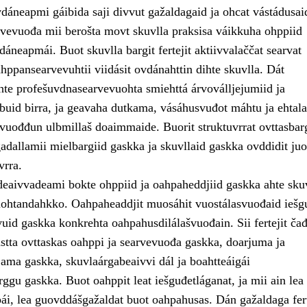
dáneapmi gáibida saji divvut gažaldagaid ja ohcat vástádusai
vevuođa mii berošta movt skuvlla praksisa váikkuha ohppiid
áneapmái. Buot skuvlla bargit fertejit aktiivvalaččat searvat
hppansearvevuhtii viidásit ovdánahttin dihte skuvlla. Dát
hte profešuvdnasearvevuohta smiehttá árvoválljejumiid ja
buid birra, ja geavaha dutkama, vásáhusvuđot máhtu ja ehtala
 vuođđun ulbmillaš doaimmaide. Buorit struktuvrrat ovttasbar
gadallamii mielbargiid gaskka ja skuvllaid gaskka ovddidit ju
vrra.
deaivvadeami bokte ohppiid ja oahpaheddjiid gaskka ahte sku
ohtandahkko. Oahpaheaddjit muosáhit vuostálasvuođaid iešg
vuid gaskka konkrehta oahpahusdilálašvuođain. Sii fertejit čađ
astta ovttaskas oahppi ja searvevuođa gaskka, doarjuma ja
jama gaskka, skuvlaárgabeaivvi dál ja boahtteáigái
ggu gaskka. Buot oahppit leat iešguđetláganat, ja mii ain lea
i, lea guovddášgažaldat buot oahpahusas. Dán gažaldaga fert