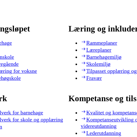
ngsløpet
Læring og inklude
ehage
Rammeplaner
Læreplaner
nskole
Barnehagemiljø
regående
Skolemiljø
æring for voksne
Tilpasset opplæring og
ehøgskole
Fravær
rk
Kompetanse og til
lverk for barnehage
Kvalitet og kompetans
lverk for skole og opplæring
Kompetanseutvikling 
videreutdanning
n
Lederutdanning