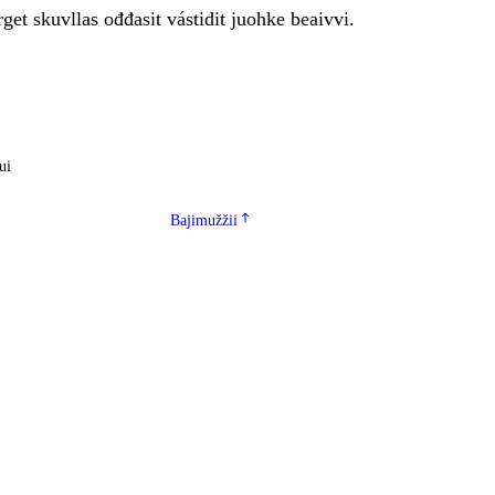
get skuvllas ođđasit vástidit juohke beaivvi.
ui
Bajimužžii