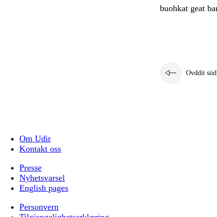
buohkat geat bar
Ovddit siid
Om Udir
Kontakt oss
Presse
Nyhetsvarsel
English pages
Personvern