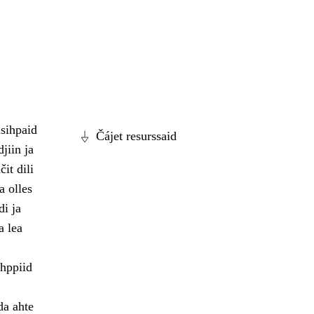
sihpaid
Čájet resurssaid
jiin ja
it dili
a olles
i ja
a lea
hppiid
da ahte