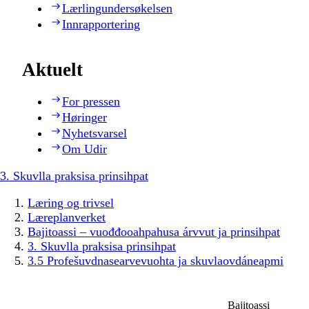
Lærlingundersøkelsen
Innrapportering
Aktuelt
For pressen
Høringer
Nyhetsvarsel
Om Udir
3. Skuvlla praksisa prinsihpat
Læring og trivsel
Læreplanverket
Bajitoassi – vuođđooahpahusa árvvut ja prinsihpat
3. Skuvlla praksisa prinsihpat
3.5 Profešuvdnasearvevuohta ja skuvlaovdáneapmi
Bajitoassi