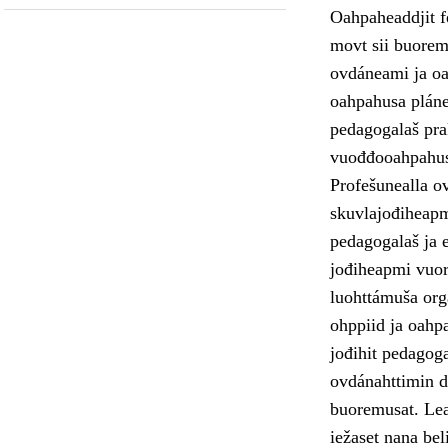
Oahpaheaddjit fe
movt sii buoremu
ovdáneami ja oa
oahpahusa pláne
pedagogalaš pra
vuođđooahpahus
Profešunealla o
skuvlajođiheapmi
pedagogalaš ja e
jođiheapmi vuor
luohttámuša orga
ohppiid ja oahp
jođihit pedagoga
ovdánahttimin dá
buoremusat. Lea 
iežaset nana bel