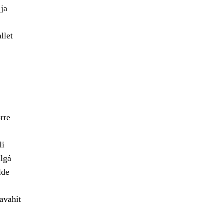
 ja
llet
rre
li
lgá
lde
avahit