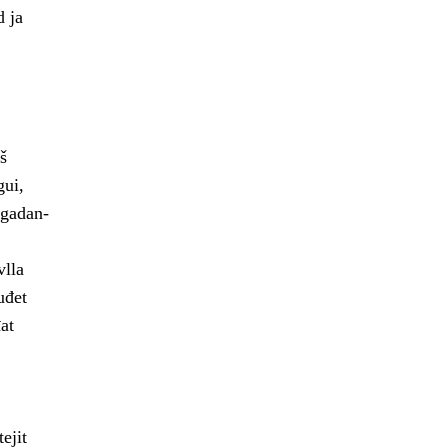
d ja
š
gui,
ogadan-
vlla
uđet
at
ejit