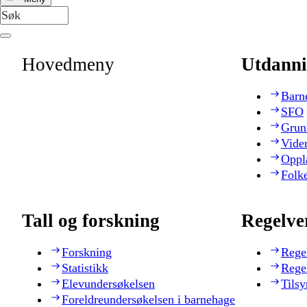
Hovedmeny
Utdanni
Barn
SFO
Grun
Vide
Oppl
Folk
Tall og forskning
Regelve
Forskning
Rege
Statistikk
Rege
Elevundersøkelsen
Tilsy
Foreldreundersøkelsen i barnehage