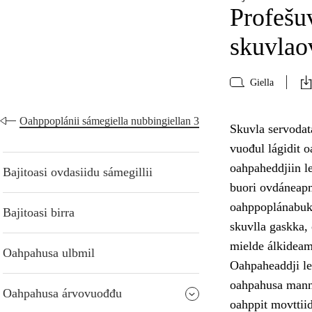
Profešu
skuvlao
Giella
Oahppoplánii sámegiella nubbingiellan 3
Skuvla servodat
vuođul lágidit o
oahpaheddjiin le
Bajitoasi ovdasiidu sámegillii
buori ovdáneapmá
oahppoplánabukt
Bajitoasi birra
skuvlla gaskka,
mielde álkideam
Oahpahusa ulbmil
Oahpaheaddji le
oahpahusa manno
Oahpahusa árvovuođđu
oahppit movttiid