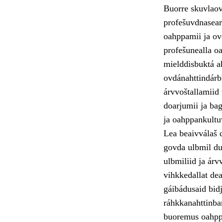
Buorre skuvlaov
profešuvdnasear
oahppamii ja ovd
profešunealla oa
mielddisbuktá a
ovdánahttindárb
árvvoštallamiid
doarjumii ja ba
ja oahppankultu
Lea beaivválaš 
govda ulbmil du
ulbmiliid ja árv
vihkkedallat de
gáibádusaid bid
ráhkkanahttinbar
buoremus oahppá