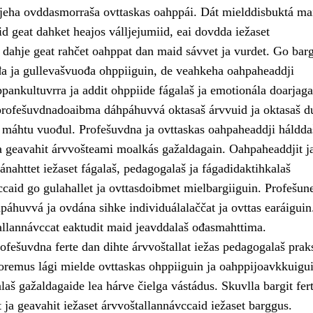
jeha ovddasmorraša ovttaskas oahppái. Dát mielddisbuktá ma
d geat dahket heajos válljejumiid, eai dovdda iežaset
dahje geat rahčet oahppat dan maid sávvet ja vurdet. Go bar
a ja gullevašvuođa ohppiiguin, de veahkeha oahpaheaddji
pankultuvrra ja addit ohppiide fágalaš ja emotionála doarjaga
rofešuvdnadoaibma dáhpáhuvvá oktasaš árvvuid ja oktasaš d
 máhtu vuođul. Profešuvdna ja ovttaskas oahpaheaddji háldda
 geavahit árvvošteami moalkás gažaldagain. Oahpaheaddjit j
ánahttet iežaset fágalaš, pedagogalaš ja fágadidaktihkalaš
caid go gulahallet ja ovttasdoibmet mielbargiiguin. Profešune
páhuvvá ja ovdána sihke individuálalaččat ja ovttas earáiguin
allannávccat eaktudit maid jeavddalaš ođasmahttima.
fešuvdna ferte dan dihte árvvoštallat iežas pedagogalaš praks
uoremus lági mielde ovttaskas ohppiiguin ja oahppijoavkkuigui
aš gažaldagaide lea hárve čielga vástádus. Skuvlla bargit fert
ja geavahit iežaset árvvoštallannávccaid iežaset barggus.