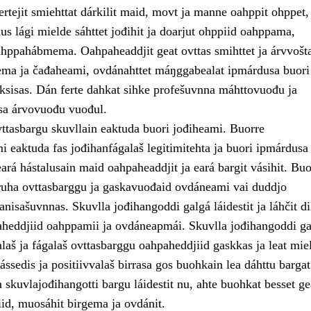
rtejit smiehttat dárkilit maid, movt ja manne oahppit ohppet,
s lági mielde sáhttet jođihit ja doarjut ohppiid oahppama,
hppahábmema. Oahpaheaddjit geat ovttas smihttet ja árvvošta
ma ja čađaheami, ovdánahttet máŋggabealat ipmárdusa buori
ksisas. Dán ferte dahkat sihke profešuvnna máhttovuođu ja
a árvovuođu vuođul.
vttasbargu skuvllain eaktuda buori jođiheami. Buorre
 eaktuda fas jođihanfágalaš legitimitehta ja buori ipmárdusa
ará hástalusain maid oahpaheaddjit ja eará bargit vásihit. Buo
uha ovttasbarggu ja gaskavuođaid ovdáneami vai duddjo
nisašuvnnas. Skuvlla jođihangoddi galgá láidestit ja láhčit di
aheddjiid oahppamii ja ovdáneapmái. Skuvlla jođihangoddi ga
laš ja fágalaš ovttasbarggu oahpaheddjiid gaskkas ja leat mie
ssedis ja positiivvalaš birrasa gos buohkain lea dáhttu bargat
skuvlajođihangotti bargu láidestit nu, ahte buohkat besset ge
iid, muosáhit birgema ja ovdánit.