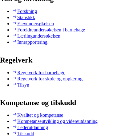
Forskning
Statistikk
Elevundersøkelsen
Foreldreundersøkelsen i barnehage
Lærlingundersøkelsen
Innrapportering
Regelverk
Regelverk for barnehage
Regelverk for skole og opplæring
Tilsyn
Kompetanse og tilskudd
Kvalitet og kompetanse
Kompetanseutvikling og videreutdanning
Lederutdanning
Tilskudd