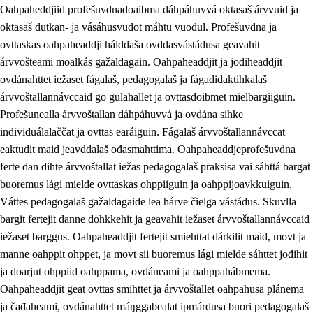
Oahpaheddjiid profešuvdnadoaibma dáhpáhuvvá oktasaš árvvuid ja
oktasaš dutkan- ja vásáhusvuđot máhtu vuođul. Profešuvdna ja
ovttaskas oahpaheaddji hálddaša ovddasvástádusa geavahit
árvvošteami moalkás gažaldagain. Oahpaheaddjit ja jođiheaddjit
ovdánahttet iežaset fágalaš, pedagogalaš ja fágadidaktihkalaš
árvvoštallannávccaid go gulahallet ja ovttasdoibmet mielbargiiguin.
Profešunealla árvvoštallan dáhpáhuvvá ja ovdána sihke
individuálalaččat ja ovttas earáiguin. Fágalaš árvvoštallannávccat
eaktudit maid jeavddalaš ođasmahttima. Oahpaheaddjeprofešuvdna
ferte dan dihte árvvoštallat iežas pedagogalaš praksisa vai sáhttá bargat
buoremus lági mielde ovttaskas ohppiiguin ja oahppijoavkkuiguin.
Váttes pedagogalaš gažaldagaide lea hárve čielga vástádus. Skuvlla
bargit fertejit danne dohkkehit ja geavahit iežaset árvvoštallannávccaid
iežaset barggus. Oahpaheaddjit fertejit smiehttat dárkilit maid, movt ja
manne oahppit ohppet, ja movt sii buoremus lági mielde sáhttet jođihit
ja doarjut ohppiid oahppama, ovdáneami ja oahppahábmema.
Oahpaheaddjit geat ovttas smihttet ja árvvoštallet oahpahusa plánema
ja čađaheami, ovdánahttet máŋggabealat ipmárdusa buori pedagogalaš