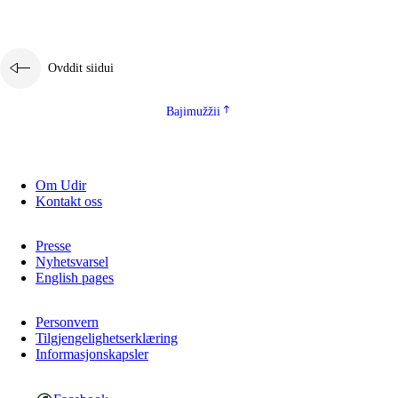
Ovddit siidui
Bajimužžii
Om Udir
Kontakt oss
Presse
Nyhetsvarsel
English pages
Personvern
Tilgjengelighetserklæring
Informasjonskapsler