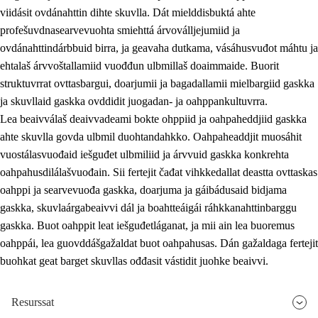
viidásit ovdánahttin dihte skuvlla. Dát mielddisbuktá ahte
profešuvdnasearvevuohta smiehttá árvoválljejumiid ja
ovdánahttindárbbuid birra, ja geavaha dutkama, vásáhusvuđot máhtu ja
ehtalaš árvvoštallamiid vuođđun ulbmillaš doaimmaide. Buorit
struktuvrrat ovttasbargui, doarjumii ja bagadallamii mielbargiid gaskka
ja skuvllaid gaskka ovddidit juogadan- ja oahppankultuvrra.
Lea beaivválaš deaivvadeami bokte ohppiid ja oahpaheddjiid gaskka
ahte skuvlla govda ulbmil duohtandahkko. Oahpaheaddjit muosáhit
vuostálasvuođaid iešguđet ulbmiliid ja árvvuid gaskka konkrehta
oahpahusdilálašvuođain. Sii fertejit čađat vihkkedallat deastta ovttaskas
oahppi ja searvevuođa gaskka, doarjuma ja gáibádusaid bidjama
gaskka, skuvlaárgabeaivvi dál ja boahtteáigái ráhkkanahttinbarggu
gaskka. Buot oahppit leat iešguđetláganat, ja mii ain lea buoremus
oahppái, lea guovddášgažaldat buot oahpahusas. Dán gažaldaga fertejit
buohkat geat barget skuvllas ođđasit vástidit juohke beaivvi.
Resurssat