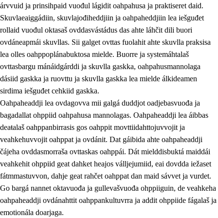
árvvuid ja prinsihpaid vuođul lágidit oahpahusa ja praktiseret daid.
Skuvlaeaiggádiin, skuvlajođiheddjiin ja oahpaheddjiin lea iešguđet
rollaid vuođul oktasaš ovddasvástádus das ahte láhčit dili buori
ovdáneapmái skuvllas. Sii galget ovttas fuolahit ahte skuvlla praksisa
lea olles oahppoplánabuktosa mielde. Buorre ja systemáhtalaš
ovttasbargu mánáidgárddi ja skuvlla gaskka, oahpahusmannolaga
dásiid gaskka ja ruovttu ja skuvlla gaskka lea mielde álkideamen
sirdima iešguđet cehkiid gaskka.
Oahpaheaddji lea ovdagovva mii galgá duddjot oadjebasvuođa ja
bagadallat ohppiid oahpahusa mannolagas. Oahpaheaddji lea áibbas
3.
Skuvlla praksisa prinsihpat
deaŧalaš oahppanbirrasis gos oahppit movttiidahttojuvvojit ja
3.1
Fátmmasteaddji oahppanbiras
veahkehuvvojit oahppat ja ovdánit. Dat gáibida ahte oahpaheaddji
čájeha ovddasmorraša ovttaskas oahppái. Dát mielddisbuktá maiddái
3.2
Oahpaheapmi ja heivehuvvon oahpahus
veahkehit ohppiid geat dahket heajos válljejumiid, eai dovdda iežaset
3.3
Ovttasbargu ruovttu ja skuvlla gaskka
fátmmastuvvon, dahje geat rahčet oahppat dan maid sávvet ja vurdet.
Go bargá nannet oktavuođa ja gullevašvuođa ohppiiguin, de veahkeha
3.4
Oahpahus oahppofitnodagas ja bargoeallimis
oahpaheaddji ovdánahttit oahppankultuvrra ja addit ohppiide fágalaš ja
3.5
Profešuvdnasearvevuohta ja skuvlaovdáneapmi
emotionála doarjaga.