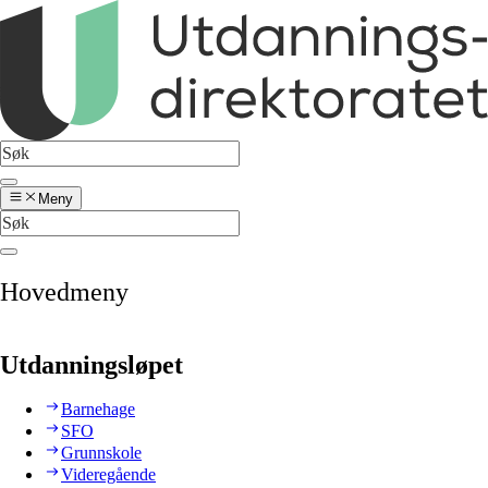
Meny
Hovedmeny
Utdanningsløpet
Barnehage
SFO
Grunnskole
Videregående