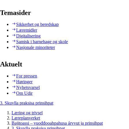
Temasider
Sikkerhet og beredskap
Læremidler
Digitalisering
Samisk i barnehage og skole
Nasjonale minoriteter
Aktuelt
For pressen
Høringer
Nyhetsvarsel
Om Udir
3. Skuvlla praksisa prinsihpat
Læring og trivsel
Læreplanverket
Bajitoassi – vuođđooahpahusa árvvut ja prinsihpat
3. Skuvlla praksisa prinsihpat