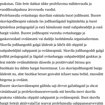
praksisas. Dán ferte dahkat sihke profešuvnna máhttovuođu ja
vuođđooahpahusa árvovuođu vuođul.
Profešunealla ovttasbargu skuvllain eaktuda buori jođiheami. Buorre
skuvlajođiheapmi eaktuda fas jođihanfágalaš legitimitehta ja buori
ipmárdusa pedagogalaš ja eará hástalusain maid oahpaheaddjit ja eará
bargit vásihit. Buorre jođiheapmi vuoruha ovttasbarggu ja
gaskavuođaid ovdáneami vai duddjo luohttámuša organisašuvnnas.
Skuvlla jođihangoddi galgá láidestit ja láhčit dili ohppiid ja
oahpaheddjiid oahppamii ja ovdáneapmái. Skuvlla jođihangoddi galgá
jođihit pedagogalaš ja fágalaš ovttasbarggu oahpaheddjiid gaskkas ja
leat mielde ovdánahttimin dássedis ja positiivvalaš birrasa gos
buohkain lea dáhttu bargat buoremusat. Lea skuvlajođihangotti bargu
láidestit nu, ahte buohkat besset geavahit iežaset nana beliid, muosáhit
birgema ja ovdánit.
Buorre skuvlaovdáneapmi gáibida saji divvut gažaldagaid ja ohcat
vástádusaid ja profešuvdnasearvevuođa mii berošta movt skuvlla
praksisa váikkuha ohppiid oahppamii ja ovdáneapmái. Buot skuvlla
bargit fertejit aktiivvalaččat searvat profešunealla oahppansearvevuhtii