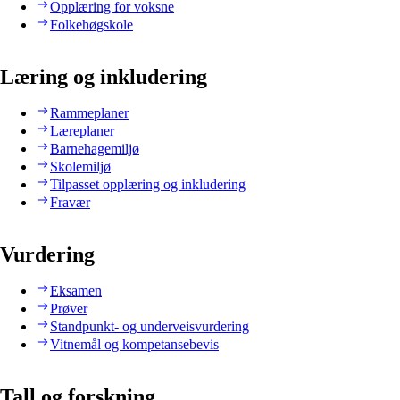
Opplæring for voksne
Folkehøgskole
Læring og inkludering
Rammeplaner
Læreplaner
Barnehagemiljø
Skolemiljø
Tilpasset opplæring og inkludering
Fravær
Vurdering
Eksamen
Prøver
Standpunkt- og underveisvurdering
Vitnemål og kompetansebevis
Tall og forskning