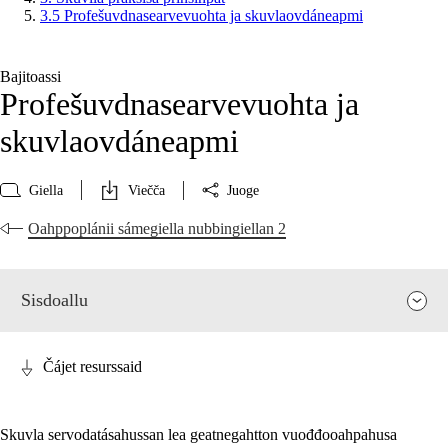
3.5 Profešuvdnasearvevuohta ja skuvlaovdáneapmi
Bajitoassi
Profešuvdnasearvevuohta ja
skuvlaovdáneapmi
Giella
Viečča
Juoge
Oahppoplánii sámegiella nubbingiellan 2
Sisdoallu
Čájet resurssaid
Skuvla servodatásahussan lea geatnegahtton vuođđooahpahusa