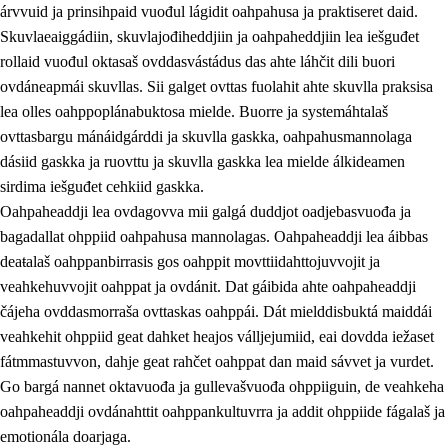
árvvuid ja prinsihpaid vuođul lágidit oahpahusa ja praktiseret daid.
Skuvlaeaiggádiin, skuvlajođiheddjiin ja oahpaheddjiin lea iešguđet
rollaid vuođul oktasaš ovddasvástádus das ahte láhčit dili buori
ovdáneapmái skuvllas. Sii galget ovttas fuolahit ahte skuvlla praksisa
lea olles oahppoplánabuktosa mielde. Buorre ja systemáhtalaš
ovttasbargu mánáidgárddi ja skuvlla gaskka, oahpahusmannolaga
dásiid gaskka ja ruovttu ja skuvlla gaskka lea mielde álkideamen
sirdima iešguđet cehkiid gaskka.
Oahpaheaddji lea ovdagovva mii galgá duddjot oadjebasvuođa ja
bagadallat ohppiid oahpahusa mannolagas. Oahpaheaddji lea áibbas
3.
Skuvlla praksisa prinsihpat
deaŧalaš oahppanbirrasis gos oahppit movttiidahttojuvvojit ja
3.1
Fátmmasteaddji oahppanbiras
veahkehuvvojit oahppat ja ovdánit. Dat gáibida ahte oahpaheaddji
čájeha ovddasmorraša ovttaskas oahppái. Dát mielddisbuktá maiddái
3.2
Oahpaheapmi ja heivehuvvon oahpahus
veahkehit ohppiid geat dahket heajos válljejumiid, eai dovdda iežaset
3.3
Ovttasbargu ruovttu ja skuvlla gaskka
fátmmastuvvon, dahje geat rahčet oahppat dan maid sávvet ja vurdet.
Go bargá nannet oktavuođa ja gullevašvuođa ohppiiguin, de veahkeha
3.4
Oahpahus oahppofitnodagas ja bargoeallimis
oahpaheaddji ovdánahttit oahppankultuvrra ja addit ohppiide fágalaš ja
3.5
Profešuvdnasearvevuohta ja skuvlaovdáneapmi
emotionála doarjaga.