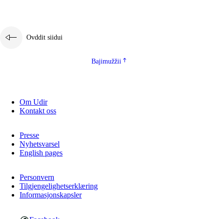
Ovddit siidui
Bajimužžii
Om Udir
Kontakt oss
Presse
Nyhetsvarsel
English pages
Personvern
Tilgjengelighetserklæring
Informasjonskapsler