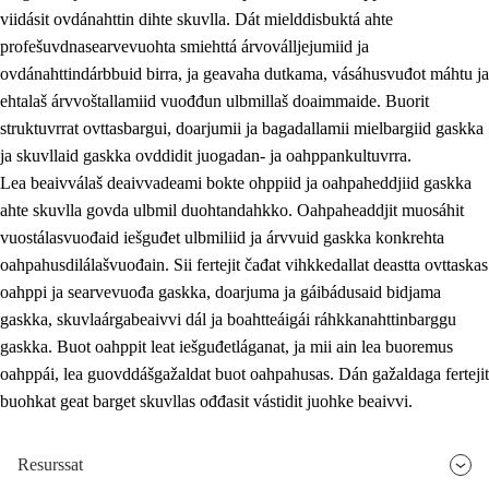
viidásit ovdánahttin dihte skuvlla. Dát mielddisbuktá ahte
profešuvdnasearvevuohta smiehttá árvoválljejumiid ja
ovdánahttindárbbuid birra, ja geavaha dutkama, vásáhusvuđot máhtu ja
ehtalaš árvvoštallamiid vuođđun ulbmillaš doaimmaide. Buorit
struktuvrrat ovttasbargui, doarjumii ja bagadallamii mielbargiid gaskka
ja skuvllaid gaskka ovddidit juogadan- ja oahppankultuvrra.
Lea beaivválaš deaivvadeami bokte ohppiid ja oahpaheddjiid gaskka
ahte skuvlla govda ulbmil duohtandahkko. Oahpaheaddjit muosáhit
vuostálasvuođaid iešguđet ulbmiliid ja árvvuid gaskka konkrehta
oahpahusdilálašvuođain. Sii fertejit čađat vihkkedallat deastta ovttaskas
oahppi ja searvevuođa gaskka, doarjuma ja gáibádusaid bidjama
gaskka, skuvlaárgabeaivvi dál ja boahtteáigái ráhkkanahttinbarggu
gaskka. Buot oahppit leat iešguđetláganat, ja mii ain lea buoremus
oahppái, lea guovddášgažaldat buot oahpahusas. Dán gažaldaga fertejit
buohkat geat barget skuvllas ođđasit vástidit juohke beaivvi.
Resurssat