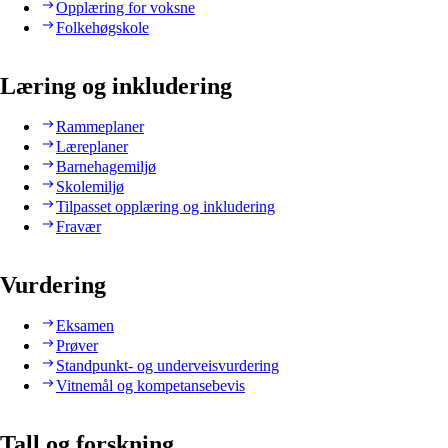
Opplæring for voksne
Folkehøgskole
Læring og inkludering
Rammeplaner
Læreplaner
Barnehagemiljø
Skolemiljø
Tilpasset opplæring og inkludering
Fravær
Vurdering
Eksamen
Prøver
Standpunkt- og underveisvurdering
Vitnemål og kompetansebevis
Tall og forskning