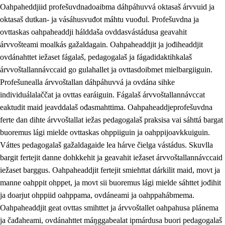
Oahpaheddjiid profešuvdnadoaibma dáhpáhuvvá oktasaš árvvuid ja
oktasaš dutkan- ja vásáhusvuđot máhtu vuođul. Profešuvdna ja
ovttaskas oahpaheaddji hálddaša ovddasvástádusa geavahit
árvvošteami moalkás gažaldagain. Oahpaheaddjit ja jođiheaddjit
ovdánahttet iežaset fágalaš, pedagogalaš ja fágadidaktihkalaš
árvvoštallannávccaid go gulahallet ja ovttasdoibmet mielbargiiguin.
Profešunealla árvvoštallan dáhpáhuvvá ja ovdána sihke
individuálalaččat ja ovttas earáiguin. Fágalaš árvvoštallannávccat
eaktudit maid jeavddalaš ođasmahttima. Oahpaheaddjeprofešuvdna
ferte dan dihte árvvoštallat iežas pedagogalaš praksisa vai sáhttá bargat
buoremus lági mielde ovttaskas ohppiiguin ja oahppijoavkkuiguin.
Váttes pedagogalaš gažaldagaide lea hárve čielga vástádus. Skuvlla
bargit fertejit danne dohkkehit ja geavahit iežaset árvvoštallannávccaid
iežaset barggus. Oahpaheaddjit fertejit smiehttat dárkilit maid, movt ja
manne oahppit ohppet, ja movt sii buoremus lági mielde sáhttet jođihit
ja doarjut ohppiid oahppama, ovdáneami ja oahppahábmema.
Oahpaheaddjit geat ovttas smihttet ja árvvoštallet oahpahusa plánema
ja čađaheami, ovdánahttet máŋggabealat ipmárdusa buori pedagogalaš