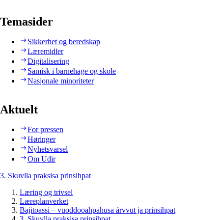
Temasider
Sikkerhet og beredskap
Læremidler
Digitalisering
Samisk i barnehage og skole
Nasjonale minoriteter
Aktuelt
For pressen
Høringer
Nyhetsvarsel
Om Udir
3. Skuvlla praksisa prinsihpat
Læring og trivsel
Læreplanverket
Bajitoassi – vuođđooahpahusa árvvut ja prinsihpat
3. Skuvlla praksisa prinsihpat