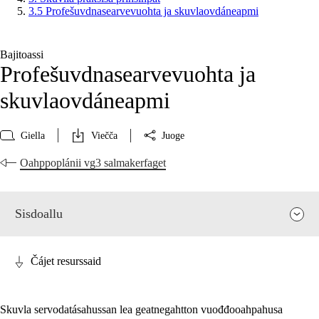
3.5 Profešuvdnasearvevuohta ja skuvlaovdáneapmi
Bajitoassi
Profešuvdnasearvevuohta ja
skuvlaovdáneapmi
Giella
Viečča
Juoge
Oahppoplánii vg3 salmakerfaget
Sisdoallu
Čájet resurssaid
Skuvla servodatásahussan lea geatnegahtton vuođđooahpahusa