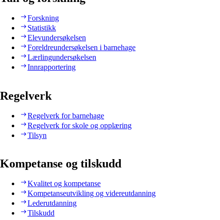
Forskning
Statistikk
Elevundersøkelsen
Foreldreundersøkelsen i barnehage
Lærlingundersøkelsen
Innrapportering
Regelverk
Regelverk for barnehage
Regelverk for skole og opplæring
Tilsyn
Kompetanse og tilskudd
Kvalitet og kompetanse
Kompetanseutvikling og videreutdanning
Lederutdanning
Tilskudd