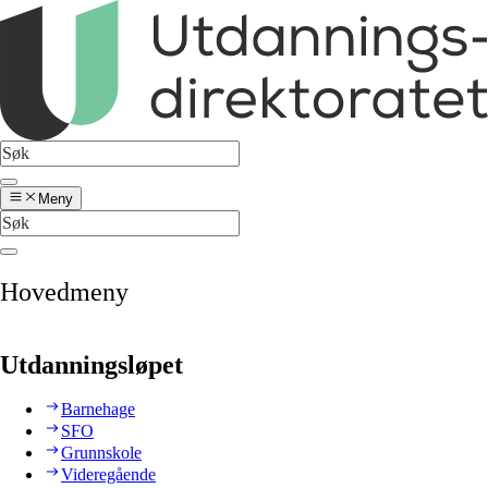
Meny
Hovedmeny
Utdanningsløpet
Barnehage
SFO
Grunnskole
Videregående