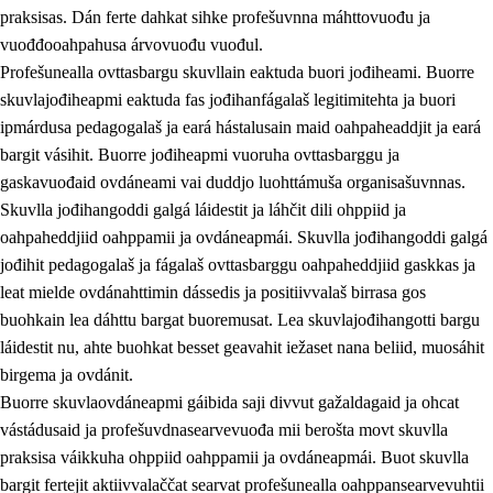
praksisas. Dán ferte dahkat sihke profešuvnna máhttovuođu ja
vuođđooahpahusa árvovuođu vuođul.
Profešunealla ovttasbargu skuvllain eaktuda buori jođiheami. Buorre
skuvlajođiheapmi eaktuda fas jođihanfágalaš legitimitehta ja buori
ipmárdusa pedagogalaš ja eará hástalusain maid oahpaheaddjit ja eará
bargit vásihit. Buorre jođiheapmi vuoruha ovttasbarggu ja
gaskavuođaid ovdáneami vai duddjo luohttámuša organisašuvnnas.
Skuvlla jođihangoddi galgá láidestit ja láhčit dili ohppiid ja
oahpaheddjiid oahppamii ja ovdáneapmái. Skuvlla jođihangoddi galgá
jođihit pedagogalaš ja fágalaš ovttasbarggu oahpaheddjiid gaskkas ja
leat mielde ovdánahttimin dássedis ja positiivvalaš birrasa gos
buohkain lea dáhttu bargat buoremusat. Lea skuvlajođihangotti bargu
láidestit nu, ahte buohkat besset geavahit iežaset nana beliid, muosáhit
birgema ja ovdánit.
Buorre skuvlaovdáneapmi gáibida saji divvut gažaldagaid ja ohcat
vástádusaid ja profešuvdnasearvevuođa mii berošta movt skuvlla
praksisa váikkuha ohppiid oahppamii ja ovdáneapmái. Buot skuvlla
bargit fertejit aktiivvalaččat searvat profešunealla oahppansearvevuhtii