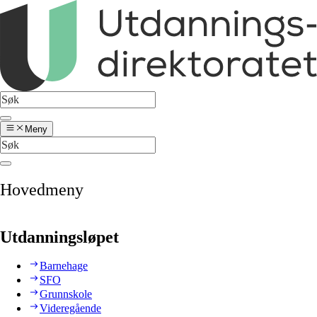
Meny
Hovedmeny
Utdanningsløpet
Barnehage
SFO
Grunnskole
Videregående