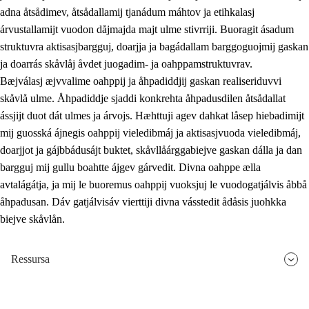
adna åtsådimev, åtsådallamij tjanádum máhtov ja etihkalasj
árvustallamijt vuodon dåjmajda majt ulme stivrriji. Buoragit ásadum
struktuvra aktisasjbargguj, doarjja ja bagádallam barggoguojmij gaskan
ja doarrás skåvlåj åvdet juogadim- ja oahppamstruktuvrav.
Bæjválasj æjvvalime oahppij ja åhpadiddjij gaskan realiseriduvvi
skåvlå ulme. Åhpadiddje sjaddi konkrehta åhpadusdilen åtsådallat
ássjijt duot dát ulmes ja árvojs. Hæhttuji agev dahkat låsep hiebadimijt
mij guosská ájnegis oahppij vieledibmáj ja aktisasjvuoda vieledibmáj,
doarjjot ja gájbbádusájt buktet, skåvllåárggabiejve gaskan dálla ja dan
bargguj mij gullu boahtte ájgev gárvedit. Divna oahppe ælla
avtalágátja, ja mij le buoremus oahppij vuoksjuj le vuodogatjálvis åbbå
åhpadusan. Dáv gatjálvisáv vierttiji divna vásstedit ådåsis juohkka
biejve skåvlån.
Ressursa