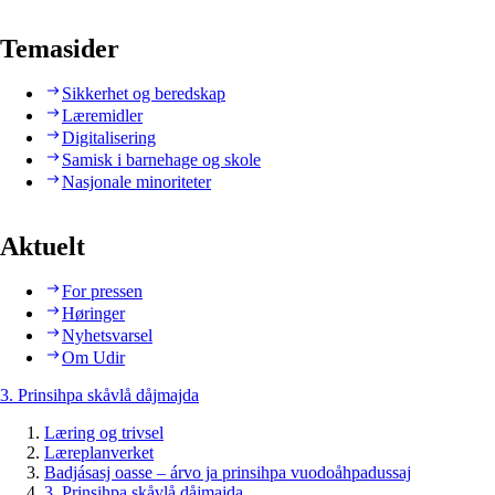
Temasider
Sikkerhet og beredskap
Læremidler
Digitalisering
Samisk i barnehage og skole
Nasjonale minoriteter
Aktuelt
For pressen
Høringer
Nyhetsvarsel
Om Udir
3. Prinsihpa skåvlå dåjmajda
Læring og trivsel
Læreplanverket
Badjásasj oasse – árvo ja prinsihpa vuodoåhpadussaj
3. Prinsihpa skåvlå dåjmajda