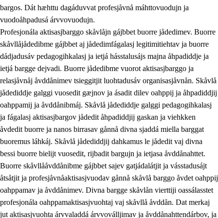
bargos. Dát hæhttu dagáduvvat profesjåvnå máhttovuodujn ja
vuodoåhpadusá árvvovuodujn.
Profesjonála aktisasjbarggo skåvlåjn gájbbet buorre jådedimev. Buorre
skåvllåjådedibme gájbbet aj jådedimfágalasj legitimitiehtav ja buorre
dádjadusáv pedagogihkalasj ja ietjá hásstalusájs majna åhpadiddje ja
ietjá bargge dejvadi. Buorre jådedibme vuorot aktisasjbarggo ja
relasjåvnåj åvddånimev tsieggitjit luohtadusáv organisasjåvnån. Skåvlå
jådediddje galggi vuosedit gæjnov ja ásadit dilev oahppij ja åhpadiddjij
oahppamij ja åvddånibmáj. Skåvlå jådediddje galggi pedagogihkalasj
ja fágalasj aktisasjbargov jådedit åhpadiddjij gaskan ja viehkken
åvdedit buorre ja nanos birrasav gånnå divna sjaddá miella barggat
buoremus láhkáj. Skåvlå jådediddjij dahkamus le jådedit vaj divna
bessi buorre bielijt vuosedit, rijbadit bargujn ja ietjasa åvddånahttet.
Buorre skåvllååvddånibme gájbbet sajev gatjádalátjit ja vásstadusájt
åtsåtjit ja profesjåvnåaktisasjvuodav gånnå skåvlå barggo åvdet oahppij
oahppamav ja åvddånimev. Divna bargge skåvlån vierttiji oassálasstet
profesjonála oahppamaktisasjvuohtaj vaj skåvllå åvddån. Dat merkaj
jut aktisasjvuohta árvvaladdá árvvoválljimav ja åvddånahttendárbov, ja