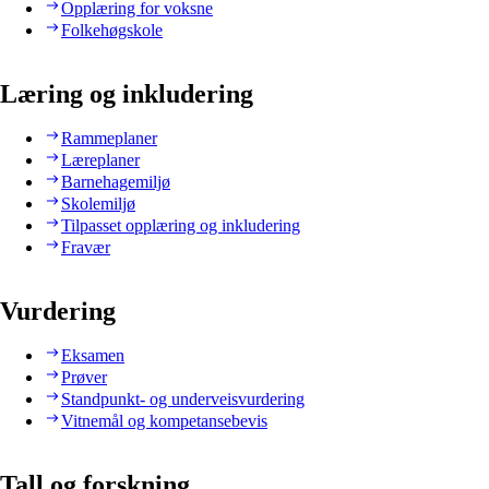
Opplæring for voksne
Folkehøgskole
Læring og inkludering
Rammeplaner
Læreplaner
Barnehagemiljø
Skolemiljø
Tilpasset opplæring og inkludering
Fravær
Vurdering
Eksamen
Prøver
Standpunkt- og underveisvurdering
Vitnemål og kompetansebevis
Tall og forskning