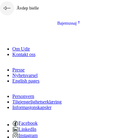
Åvdep bielle
Bajemussaj
Om Udir
Kontakt oss
Presse
Nyhetsvarsel
English pages
Personvern
Tilgjengelighetserklæring
Informasjonskapsler
Facebook
LinkedIn
Instagram