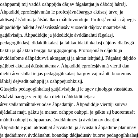
oahppamij mij vaddá oahppijda dårjav fágalattjat ja dåbdoj hárráj.
Åhpadiddjeprofesjåvnnån le profesjåvnåbarggo aktisasj árvoj ja
aktisasj åtsådim- ja åtsådallam máhttovuodujn. Profesjåvnnå ja ájnegis
åhpadiddje háldat åvdåsvásstádusáv vuosedit dájdov moattebelak
gatjálvisájn. Åhpadiddje ja jådediddje åvddånahtti fágalasj,
pedagogihklasj, didaktihkalasj ja fáhkadidaktihkalasj dájdov dialåvgå
baktu ja gå aktan barggi barggoguojmij. Profosjonála dájddo ja
åvddånibme dáhpáduvvá aktugattjaj ja aktan iehtjádij. Fágalasj dájddo
gájbbet aktelasj ådåstuhttemav. Åhpadiddjeprofesjåvnnå viertti dan
diehti árvustallat ietjas pedagogihkalasj bargov vaj máhtti buoremus
láhkáj dejvadit oahppij ja oahppejuohkusij.
Gássjelis pedagogihkalasj gatjálvisájda ij le agev njuolgga vásstádus.
Skåvlå bargge vierttiji dan diehti dåhkkidit ietjasa
árvustallammáhtukvuodav åhpadattijn. Åhpadiddje vierttiji snivva
ájádallat majt, gåktu ja manen oahppe oahppi, ja gåktu sij buoremusát
máhtti oahppij oahppamav, åvddånimev ja ávddamav doarjjot.
Åhpadiddje gudi aktisattjat árvvaladdi ja árvustalli åhpadime planimav
ja tjadádimev, åvddånahtti boandáp dádjadusáv buorre pedagogihkalasj