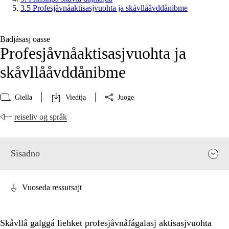
3.5 Profesjåvnåaktisasjvuohta ja skåvllååvddånibme
Badjásasj oasse
Profesjåvnåaktisasjvuohta ja
skåvllååvddånibme
Giella
Viedtja
Juoge
reiseliv og språk
Sisadno
Vuoseda ressursajt
Skåvllå galggá liehket profesjåvnåfágalasj aktisasjvuohta