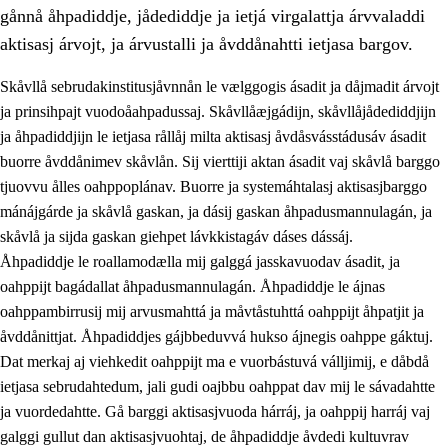
gånnå åhpadiddje, jådediddje ja ietjá virgalattja árvvaladdi
aktisasj árvojt, ja árvustalli ja åvddånahtti ietjasa bargov.
Skåvllå sebrudakinstitusjåvnnån le vælggogis ásadit ja dåjmadit árvojt
ja prinsihpajt vuodoåahpadussaj. Skåvllåæjgádijn, skåvllåjådediddjijn
ja åhpadiddjijn le ietjasa rållåj milta aktisasj åvdåsvásstádusáv ásadit
buorre åvddånimev skåvlån. Sij vierttiji aktan ásadit vaj skåvlå barggo
tjuovvu ålles oahppoplánav. Buorre ja systemáhtalasj aktisasjbarggo
mánájgárde ja skåvlå gaskan, ja dásij gaskan åhpadusmannulagán, ja
skåvlå ja sijda gaskan giehpet lávkkistagáv dáses dássáj.
3.
Prinsihpa skåvlå dåjmajda
Åhpadiddje le roallamodælla mij galggá jasskavuodav ásadit, ja
3.1
Sebrudahtte oahppambirás
oahppijt bagádallat åhpadusmannulagán. Åhpadiddje le ájnas
oahppambirrusij mij arvusmahttá ja måvtåstuhttá oahppijt åhpatjit ja
3.2
Åhpadibme ja hiebadum åhpadus
åvddånittjat. Åhpadiddjes gájbbeduvvá hukso ájnegis oahppe gáktuj.
3.3
Aktisasjbarggo sijda ja skåvlå gaskan
Dat merkaj aj viehkedit oahppijt ma e vuorbástuvá válljimij, e dåbdå
ietjasa sebrudahtedum, jali gudi oajbbu oahppat dav mij le sávadahtte
3.4
Åhpadus åhpadusvidnudagán ja barggoiellemin
ja vuordedahtte. Gå barggi aktisasjvuoda hárráj, ja oahppij harráj vaj
3.5
Profesjåvnåaktisasjvuohta ja skåvllååvddånibme
galggi gullut dan aktisasjvuohtaj, de åhpadiddje åvdedi kultuvrav