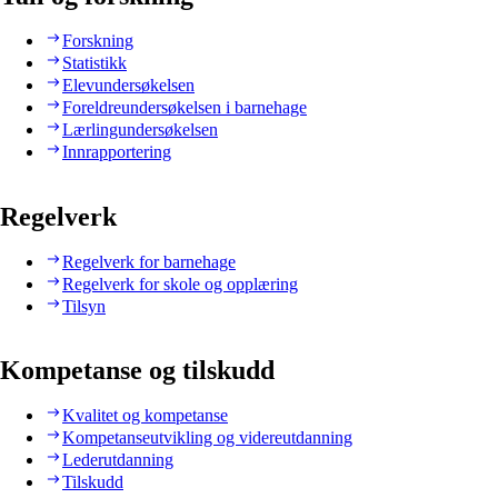
Forskning
Statistikk
Elevundersøkelsen
Foreldreundersøkelsen i barnehage
Lærlingundersøkelsen
Innrapportering
Regelverk
Regelverk for barnehage
Regelverk for skole og opplæring
Tilsyn
Kompetanse og tilskudd
Kvalitet og kompetanse
Kompetanseutvikling og videreutdanning
Lederutdanning
Tilskudd