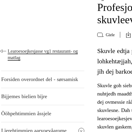
Profesjo
skuvlee
Gïele
Skuvle edtja
Learoesoejkesjasse vg1 restaurant- og
matfag
lohkehtæjjah,
jïh dej barko
Forsiden overordnet del - sørsamisk
Skuvle goh siebr
nuhtjedh maadth
Bijjemes bielien bïjre
dej ovmessie råå
skuvlesne. Dah 
Ööhpehtimmien åssjele
learoesoejkesje
skuvlen gaskem,
Lïerehtimmien aarvoevåarome