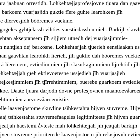
ara jaabnan orrestidh. Lohkehtæjjaprofesjovne tjuara dan gaa
 barkoem vuarjasjidh guktie fïere guhte learohkem jïh
e dïervesjidh bööremes vuekine.
ogeles gyhtjelassh vihties vaestiedassh utnieh. Barkijh skuv
avhtan akseptansem jïh sijjiem utnedh dej vuarjasjimmie-
 nuhtjieh dej barkosne. Lohkehtæjjah tjuerieh eensilaakan us
man gaavhtan learohkh lierieh, jïh guktie dah bööremes vueki
ki lïeremem, evtiedimmiem jïh skearkagimmiem lijrehtidh jïh
hkehtæjjah gïeh ektievoetesne ussjedieh jïh vuarjasjieh
oejkesjimmiem jïh tjïrrehtimmiem, buerebe guarkoem evtiedi
koe. Daate tjuara darjodh dovne profesjovnen maahtoevåaroe
ehtimmien aarvoevåaroemistie.
lle laavenjostome skuvline tsïhkestahta hijven stuvreme. Hij
aj tsïhkestahta stuvremefaageles legitimiteete jïh hijven gua
jeatjah haestemi åvteste mah lohkehtæjjah jïh jeatjah barkijh
jven stuvreme prioriterede laavenjostoem jïh relasjovnh evtie