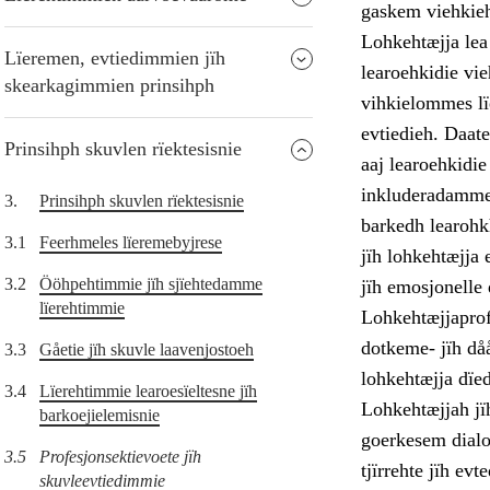
gaskem viehkieht
Lohkehtæjja lea 
Lïeremen, evtiedimmien jïh
learoehkidie vie
skearkagimmien prinsihph
vihkielommes lïe
evtiedieh. Daat
Prinsihph skuvlen rïektesisnie
aaj learoehkidi
inkluderadamme,
3.
Prinsihph skuvlen rïektesisnie
barkedh learohkh
3.1
Feerhmeles lïeremebyjrese
jïh lohkehtæjja 
3.2
Ööhpehtimmie jïh sjïehtedamme
jïh emosjonelle
lïerehtimmie
Lohkehtæjjaprof
dotkeme- jïh då
3.3
Gåetie jïh skuvle laavenjostoeh
lohkehtæjja dïe
3.4
Lïerehtimmie learoesïeltesne jïh
Lohkehtæjjah jïh
barkoejielemisnie
goerkesem dialo
3.5
Profesjonsektievoete jïh
tjïrrehte jïh ev
skuvleevtiedimmie