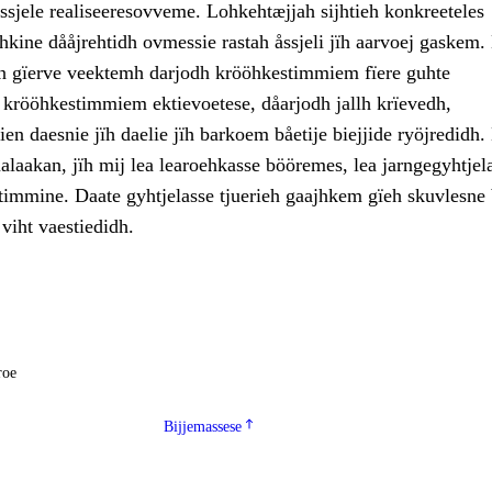
ssjele realiseeresovveme. Lohkehtæjjah sijhtieh konkreeteles
hkine dååjrehtidh ovmessie rastah åssjeli jïh aarvoej gaskem.
en gïerve veektemh darjodh krööhkestimmiem fïere guhte
h krööhkestimmiem ektievoetese, dåarjodh jallh krïevedh,
ien daesnie jïh daelie jïh barkoem båetije biejjide ryöjredidh.
laakan, jïh mij lea learoehkasse bööremes, lea jarngegyhtjel
htimmine. Daate gyhtjelasse tjuerieh gaajhkem gïeh skuvlesne
 viht vaestiedidh.
roe
Bijjemassese