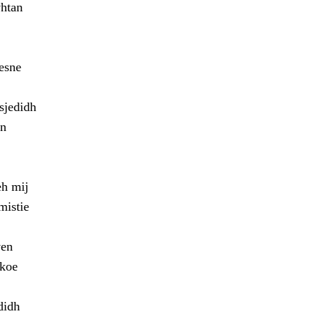
vhtan
lesne
sjedidh
en
eh mij
mistie
ven
rkoe
didh