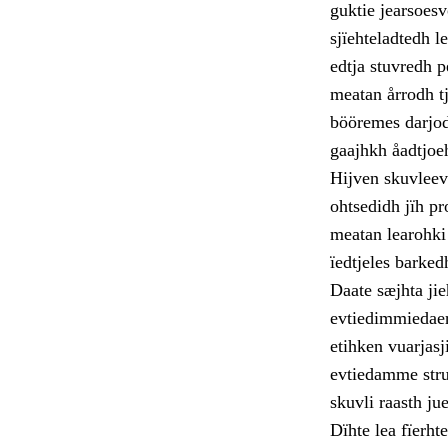
guktie jearsoes
sjïehteladtedh 
edtja stuvredh 
meatan årrodh tj
bööremes darjod
gaajhkh åadtjoeh
Hijven skuvleev
ohtsedidh jïh p
meatan learohki
ïedtjeles barked
Daate sæjhta jie
evtiedimmiedaer
etihken vuarjas
evtiedamme stru
skuvli raasth j
Dïhte lea fïerht