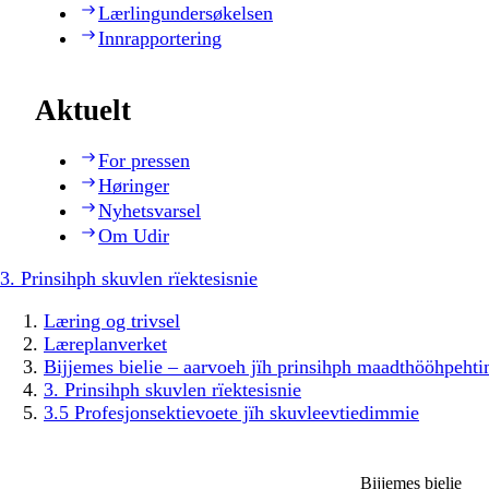
Lærlingundersøkelsen
Innrapportering
Aktuelt
For pressen
Høringer
Nyhetsvarsel
Om Udir
3. Prinsihph skuvlen rïektesisnie
Læring og trivsel
Læreplanverket
Bijjemes bielie – aarvoeh jïh prinsihph maadthööhpeh
3. Prinsihph skuvlen rïektesisnie
3.5 Profesjonsektievoete jïh skuvleevtiedimmie
Bijjemes bielie