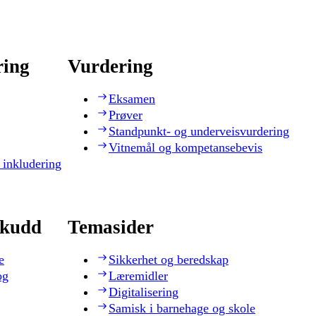
ring
Vurdering
Eksamen
Prøver
Standpunkt- og underveisvurdering
Vitnemål og kompetansebevis
 inkludering
skudd
Temasider
e
Sikkerhet og beredskap
og
Læremidler
Digitalisering
Samisk i barnehage og skole