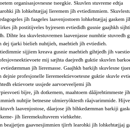
voetem organisasjovnesne tseegkie. Skuvlen stuvreme edtja
learohki jïh lohkehtæjjaj lïeremem jïh evtiedimmiem. Skuvles
pedagogeles jïh faageles laavenjostoem lohkehtæjjaj gaskem jï
ïrkes jïh postitijveles byjresem evtiedidh gusnie gaajhkh sijht
h. Dïhte lea skuvlestuvremen laavenjasse numhtie stuvredh g
 dej tjarki bielieh nuhtjieh, maehtieh jïh evtiedieh.
tiedimmie sijjiem kreava gusnie maehtieh gihtjedh jïh vaesti
rofesjovneektievoete mij sæjhta daejredh guktie skuvlen barko
 evtiedæmman jïh lïeremasse. Gaajhkh barkijh skuvlesne tjue
h dejnie profesjonelle lïeremeektievoetesne guktie skuvle evti
htedh ektievoete ussjede aarvoeveeljemi jïh
piesvoeti bïjre, jïh dotkemem, maahtoem dååjrehtimmeste jï
jimmieh nuhtjie betnesne ulmieryöktesth råajvarimmide. Hijv
ktuvrh laavenjostose, dåarjose jïh bïhkedæmman barkiji gask
uekeme- jïh lïeremekultuvrem viehkehte.
en beajjetjen gaavnesjimmien tjïrrh learohki jïh lohkehtæjjaj 