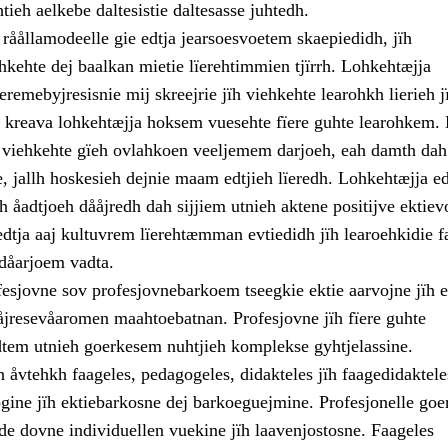
ieh aelkebe daltesistie daltesasse juhtedh.
råållamodeelle gie edtja jearsoesvoetem skaepiedidh, jïh
hkehte dej baalkan mietie lïerehtimmien tjïrrh. Lohkehtæjja
remebyjresisnie mij skreejrie jïh viehkehte learohkh lierieh j
e kreava lohkehtæjja hoksem vuesehte fïere guhte learohkem.
e viehkehte gïeh ovlahkoen veeljemem darjoeh, eah damth dah
 jallh hoskesieh dejnie maam edtjieh lïeredh. Lohkehtæjja ed
 åadtjoeh dååjredh dah sijjiem utnieh aktene positijve ektiev
edtja aaj kultuvrem lïerehtæmman evtiedidh jïh learoehkidie f
 dåarjoem vadta.
esjovne sov profesjovnebarkoem tseegkie ektie aarvojne jïh e
åjresevåaromen maahtoebatnan. Profesjovne jïh fïere guhte
dtem utnieh goerkesem nuhtjieh komplekse gyhtjelassine.
 åvtehkh faageles, pedagogeles, didakteles jïh faagedidaktele
gine jïh ektiebarkosne dej barkoeguejmine. Profesjonelle goe
tede dovne individuellen vuekine jïh laavenjostosne. Faageles