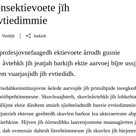
nsektievoete jïh
vtiedimmie
Veedtjh
Juekieh
 profesjovnefaagedh ektievoete årrodh gusnie
 åvtehkh jïh jeatjah barkijh ektie aarvoej bïjre uss
em vuarjasjidh jïh evtiedidh.
iedahkeinstitusjovne åelede aarvojde jïh prinsihpide tseegked
ööhpehtimmesne. Skuvleaajhterh, skuvleåvtehkh jïh lohkeht
llijste ektie dïedtem utnieh sjïehteladtedh buerie evtiedimmi
tjuerieh ektesne geehtedh skuvlen barkoe lea akteraeresne ab
vierhkine. Hijven jïh öörnedihks laavenjosteme maanagïerten j
 dah ovmessie daltesh lïerehtimmesne jïh skuvlen jïh hïejme