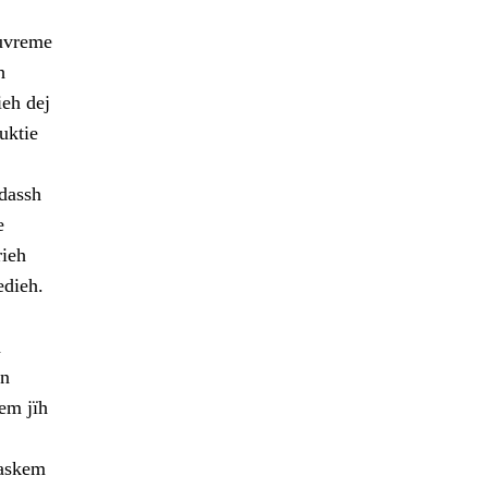
tuvreme
h
ieh dej
uktie
edassh
e
rieh
edieh.
h
en
em jïh
gaskem