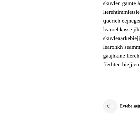
skuvlen gamte å
lïerehtimmietsie
tjuerieh eejneg
learoehkasse jï
skuvleaarkebiejj
learohkh seamma
gaajhkine lïere
fïerhten biejjien
Evtebe sæj