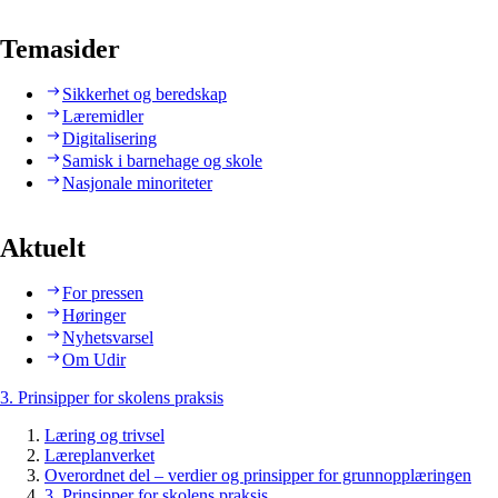
Temasider
Sikkerhet og beredskap
Læremidler
Digitalisering
Samisk i barnehage og skole
Nasjonale minoriteter
Aktuelt
For pressen
Høringer
Nyhetsvarsel
Om Udir
3. Prinsipper for skolens praksis
Læring og trivsel
Læreplanverket
Overordnet del – verdier og prinsipper for grunnopplæringen
3. Prinsipper for skolens praksis