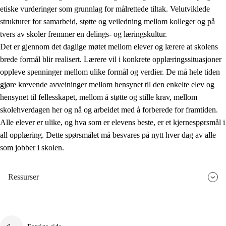
etiske vurderinger som grunnlag for målrettede tiltak. Velutviklede
strukturer for samarbeid, støtte og veiledning mellom kolleger og på
tvers av skoler fremmer en delings- og læringskultur.
Det er gjennom det daglige møtet mellom elever og lærere at skolens
brede formål blir realisert. Lærere vil i konkrete opplæringssituasjoner
oppleve spenninger mellom ulike formål og verdier. De må hele tiden
gjøre krevende avveininger mellom hensynet til den enkelte elev og
hensynet til fellesskapet, mellom å støtte og stille krav, mellom
skolehverdagen her og nå og arbeidet med å forberede for framtiden.
Alle elever er ulike, og hva som er elevens beste, er et kjernespørsmål i
all opplæring. Dette spørsmålet må besvares på nytt hver dag av alle
som jobber i skolen.
Ressurser