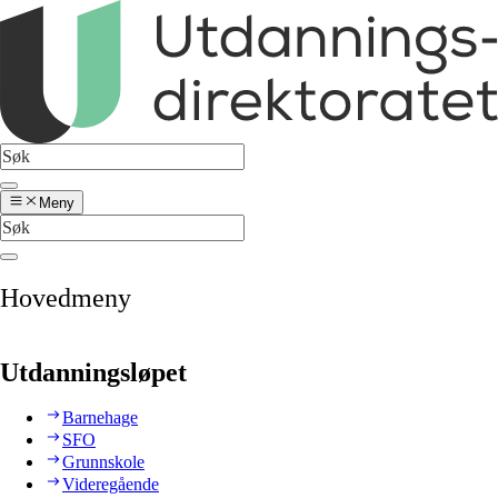
Meny
Hovedmeny
Utdanningsløpet
Barnehage
SFO
Grunnskole
Videregående