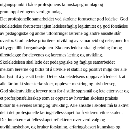
utgangspunkt i både profesjonens kunnskapsgrunnlag og
grunnopplæringens verdigrunnlag.
Det profesjonelle samarbeidet ved skolene forutsetter god ledelse. God
skoleledelse forutsetter igjen ledelsesfaglig legitimitet og god forståelse
av pedagogiske og andre utfordringer lærerne og andre ansatte står
overfor. God ledelse prioriterer utvikling av samarbeid og relasjoner for
å bygge tillit i organisasjonen. Skolens ledelse skal gi retning for og
tilrettelegge for elevenes og lærernes læring og utvikling.
Skoleledelsen skal lede det pedagogiske og faglige samarbeidet
mellom lærerne og bidra til å utvikle et stabilt og positivt miljø der alle
har lyst til å yte sitt beste. Det er skoleledelsens oppgave å lede slik at
alle får brukt sine sterke sider, opplever mestring og utvikler seg.
God skoleutvikling krever rom for å stille spørsmål og lete etter svar og
et profesjonsfellesskap som er opptatt av hvordan skolens praksis
bidrar til elevenes læring og utvikling. Alle ansatte i skolen må ta aktivt
del i det profesjonelle læringsfellesskapet for å videreutvikle skolen.
Det innebærer at fellesskapet reflekterer over verdivalg og
utviklingsbehov, og bruker forskning, erfaringsbasert kunnskap og