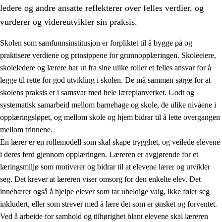
ledere og andre ansatte reflekterer over felles verdier, og
vurderer og videreutvikler sin praksis.
Skolen som samfunnsinstitusjon er forpliktet til å bygge på og
praktisere verdiene og prinsippene for grunnopplæringen. Skoleeiere,
skoleledere og lærere har ut fra sine ulike roller et felles ansvar for å
legge til rette for god utvikling i skolen. De må sammen sørge for at
skolens praksis er i samsvar med hele læreplanverket. Godt og
systematisk samarbeid mellom barnehage og skole, de ulike nivåene i
opplæringsløpet, og mellom skole og hjem bidrar til å lette overgangen
3.
Prinsipper for skolens praksis
mellom trinnene.
3.1
Et inkluderende læringsmiljø
En lærer er en rollemodell som skal skape trygghet, og veilede elevene
i deres ferd gjennom opplæringen. Læreren er avgjørende for et
3.2
Undervisning og tilpasset opplæring
læringsmiljø som motiverer og bidrar til at elevene lærer og utvikler
3.3
Samarbeid mellom hjem og skole
seg. Det krever at læreren viser omsorg for den enkelte elev. Det
innebærer også å hjelpe elever som tar uheldige valg, ikke føler seg
3.4
Opplæring i lærebedrift og arbeidsliv
inkludert, eller som strever med å lære det som er ønsket og forventet.
3.5
Profesjonsfellesskap og skoleutvikling
Ved å arbeide for samhold og tilhørighet blant elevene skal læreren