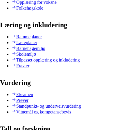
Opplæring for voksne
Folkehøgskole
Læring og inkludering
Rammeplaner
Læreplaner
Barnehagemiljø
Skolemiljø
Tilpasset opplæring og inkludering
Fravær
Vurdering
Eksamen
Prøver
Standpunkt- og underveisvurdering
Vitnemål og kompetansebevis
Tall og forskning