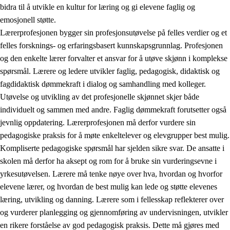
bidra til å utvikle en kultur for læring og gi elevene faglig og
emosjonell støtte.
Lærerprofesjonen bygger sin profesjonsutøvelse på felles verdier og et
felles forsknings- og erfaringsbasert kunnskapsgrunnlag. Profesjonen
og den enkelte lærer forvalter et ansvar for å utøve skjønn i komplekse
spørsmål. Lærere og ledere utvikler faglig, pedagogisk, didaktisk og
fagdidaktisk dømmekraft i dialog og samhandling med kolleger.
Utøvelse og utvikling av det profesjonelle skjønnet skjer både
individuelt og sammen med andre. Faglig dømmekraft forutsetter også
jevnlig oppdatering. Lærerprofesjonen må derfor vurdere sin
pedagogiske praksis for å møte enkeltelever og elevgrupper best mulig.
Kompliserte pedagogiske spørsmål har sjelden sikre svar. De ansatte i
skolen må derfor ha aksept og rom for å bruke sin vurderingsevne i
yrkesutøvelsen. Lærere må tenke nøye over hva, hvordan og hvorfor
elevene lærer, og hvordan de best mulig kan lede og støtte elevenes
læring, utvikling og danning. Lærere som i fellesskap reflekterer over
og vurderer planlegging og gjennomføring av undervisningen, utvikler
en rikere forståelse av god pedagogisk praksis. Dette må gjøres med