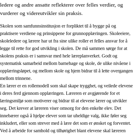
ledere og andre ansatte reflekterer over felles verdier, og
vurderer og videreutvikler sin praksis.
Skolen som samfunnsinstitusjon er forpliktet til å bygge på og
praktisere verdiene og prinsippene for grunnopplæringen. Skoleeiere,
skoleledere og lærere har ut fra sine ulike roller et felles ansvar for å
legge til rette for god utvikling i skolen. De må sammen sørge for at
skolens praksis er i samsvar med hele læreplanverket. Godt og
systematisk samarbeid mellom barnehage og skole, de ulike nivåene i
opplæringsløpet, og mellom skole og hjem bidrar til å lette overgangen
3.
Prinsipper for skolens praksis
mellom trinnene.
3.1
Et inkluderende læringsmiljø
En lærer er en rollemodell som skal skape trygghet, og veilede elevene
i deres ferd gjennom opplæringen. Læreren er avgjørende for et
3.2
Undervisning og tilpasset opplæring
læringsmiljø som motiverer og bidrar til at elevene lærer og utvikler
3.3
Samarbeid mellom hjem og skole
seg. Det krever at læreren viser omsorg for den enkelte elev. Det
innebærer også å hjelpe elever som tar uheldige valg, ikke føler seg
3.4
Opplæring i lærebedrift og arbeidsliv
inkludert, eller som strever med å lære det som er ønsket og forventet.
3.5
Profesjonsfellesskap og skoleutvikling
Ved å arbeide for samhold og tilhørighet blant elevene skal læreren