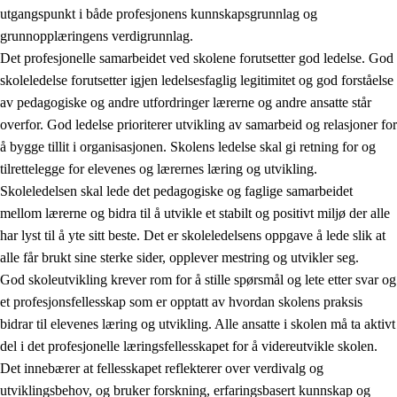
utgangspunkt i både profesjonens kunnskapsgrunnlag og
grunnopplæringens verdigrunnlag.
Det profesjonelle samarbeidet ved skolene forutsetter god ledelse. God
skoleledelse forutsetter igjen ledelsesfaglig legitimitet og god forståelse
av pedagogiske og andre utfordringer lærerne og andre ansatte står
overfor. God ledelse prioriterer utvikling av samarbeid og relasjoner for
å bygge tillit i organisasjonen. Skolens ledelse skal gi retning for og
tilrettelegge for elevenes og lærernes læring og utvikling.
Skoleledelsen skal lede det pedagogiske og faglige samarbeidet
mellom lærerne og bidra til å utvikle et stabilt og positivt miljø der alle
har lyst til å yte sitt beste. Det er skoleledelsens oppgave å lede slik at
alle får brukt sine sterke sider, opplever mestring og utvikler seg.
God skoleutvikling krever rom for å stille spørsmål og lete etter svar og
et profesjonsfellesskap som er opptatt av hvordan skolens praksis
bidrar til elevenes læring og utvikling. Alle ansatte i skolen må ta aktivt
del i det profesjonelle læringsfellesskapet for å videreutvikle skolen.
Det innebærer at fellesskapet reflekterer over verdivalg og
utviklingsbehov, og bruker forskning, erfaringsbasert kunnskap og