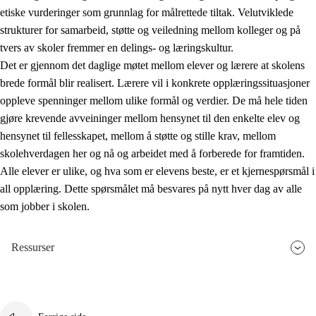
etiske vurderinger som grunnlag for målrettede tiltak. Velutviklede
strukturer for samarbeid, støtte og veiledning mellom kolleger og på
tvers av skoler fremmer en delings- og læringskultur.
Det er gjennom det daglige møtet mellom elever og lærere at skolens
brede formål blir realisert. Lærere vil i konkrete opplæringssituasjoner
oppleve spenninger mellom ulike formål og verdier. De må hele tiden
gjøre krevende avveininger mellom hensynet til den enkelte elev og
hensynet til fellesskapet, mellom å støtte og stille krav, mellom
skolehverdagen her og nå og arbeidet med å forberede for framtiden.
Alle elever er ulike, og hva som er elevens beste, er et kjernespørsmål i
all opplæring. Dette spørsmålet må besvares på nytt hver dag av alle
som jobber i skolen.
Ressurser