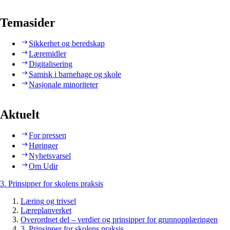
Temasider
Sikkerhet og beredskap
Læremidler
Digitalisering
Samisk i barnehage og skole
Nasjonale minoriteter
Aktuelt
For pressen
Høringer
Nyhetsvarsel
Om Udir
3. Prinsipper for skolens praksis
Læring og trivsel
Læreplanverket
Overordnet del – verdier og prinsipper for grunnopplæringen
3. Prinsipper for skolens praksis