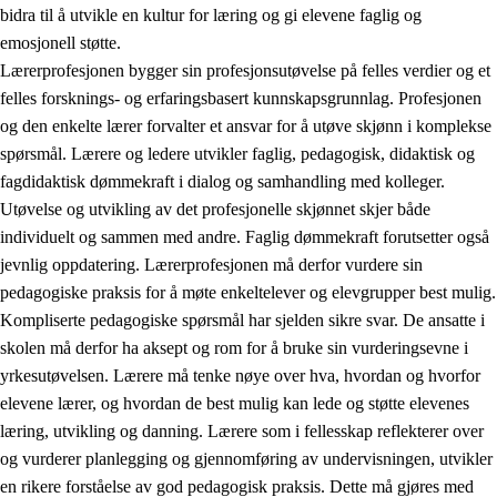
bidra til å utvikle en kultur for læring og gi elevene faglig og
emosjonell støtte.
Lærerprofesjonen bygger sin profesjonsutøvelse på felles verdier og et
felles forsknings- og erfaringsbasert kunnskapsgrunnlag. Profesjonen
og den enkelte lærer forvalter et ansvar for å utøve skjønn i komplekse
spørsmål. Lærere og ledere utvikler faglig, pedagogisk, didaktisk og
fagdidaktisk dømmekraft i dialog og samhandling med kolleger.
Utøvelse og utvikling av det profesjonelle skjønnet skjer både
individuelt og sammen med andre. Faglig dømmekraft forutsetter også
jevnlig oppdatering. Lærerprofesjonen må derfor vurdere sin
pedagogiske praksis for å møte enkeltelever og elevgrupper best mulig.
Kompliserte pedagogiske spørsmål har sjelden sikre svar. De ansatte i
skolen må derfor ha aksept og rom for å bruke sin vurderingsevne i
yrkesutøvelsen. Lærere må tenke nøye over hva, hvordan og hvorfor
elevene lærer, og hvordan de best mulig kan lede og støtte elevenes
læring, utvikling og danning. Lærere som i fellesskap reflekterer over
og vurderer planlegging og gjennomføring av undervisningen, utvikler
en rikere forståelse av god pedagogisk praksis. Dette må gjøres med