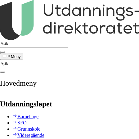
Meny
Hovedmeny
Utdanningsløpet
Barnehage
SFO
Grunnskole
Videregående