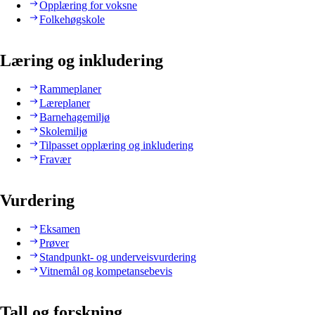
Opplæring for voksne
Folkehøgskole
Læring og inkludering
Rammeplaner
Læreplaner
Barnehagemiljø
Skolemiljø
Tilpasset opplæring og inkludering
Fravær
Vurdering
Eksamen
Prøver
Standpunkt- og underveisvurdering
Vitnemål og kompetansebevis
Tall og forskning