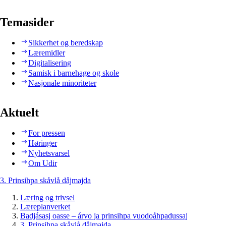
Temasider
Sikkerhet og beredskap
Læremidler
Digitalisering
Samisk i barnehage og skole
Nasjonale minoriteter
Aktuelt
For pressen
Høringer
Nyhetsvarsel
Om Udir
3. Prinsihpa skåvlå dåjmajda
Læring og trivsel
Læreplanverket
Badjásasj oasse – árvo ja prinsihpa vuodoåhpadussaj
3. Prinsihpa skåvlå dåjmajda