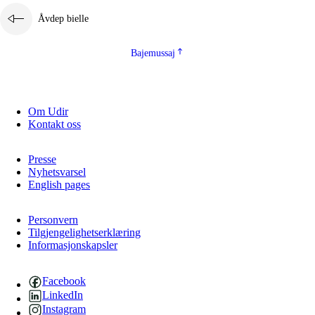
Åvdep bielle
Bajemussaj
Om Udir
Kontakt oss
Presse
Nyhetsvarsel
English pages
Personvern
Tilgjengelighetserklæring
Informasjonskapsler
Facebook
LinkedIn
Instagram