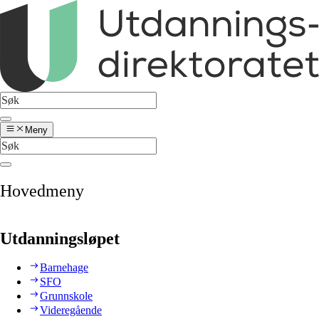
Meny
Hovedmeny
Utdanningsløpet
Barnehage
SFO
Grunnskole
Videregående