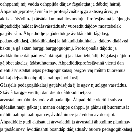
oahppamij mij vaddá oahppijda dårjav fágalattjat ja dåbdoj hárráj.
Åhpadiddjeprofesjåvnnån le profesjåvnåbarggo aktisasj árvoj ja
aktisasj åtsådim- ja åtsådallam máhttovuodujn. Profesjåvnnå ja ájnegis
åhpadiddje háldat åvdåsvásstádusáv vuosedit dájdov moattebelak
gatjálvisájn. Åhpadiddje ja jådediddje åvddånahtti fágalasj,
pedagogihklasj, didaktihkalasj ja fáhkadidaktihkalasj dájdov dialåvgå
baktu ja gå aktan barggi barggoguojmij. Profosjonála dájddo ja
åvddånibme dáhpáduvvá aktugattjaj ja aktan iehtjádij. Fágalasj dájddo
gájbbet aktelasj ådåstuhttemav. Åhpadiddjeprofesjåvnnå viertti dan
diehti árvustallat ietjas pedagogihkalasj bargov vaj máhtti buoremus
láhkáj dejvadit oahppij ja oahppejuohkusij.
Gássjelis pedagogihkalasj gatjálvisájda ij le agev njuolgga vásstádus.
Skåvlå bargge vierttiji dan diehti dåhkkidit ietjasa
árvustallammáhtukvuodav åhpadattijn. Åhpadiddje vierttiji snivva
ájádallat majt, gåktu ja manen oahppe oahppi, ja gåktu sij buoremusát
máhtti oahppij oahppamav, åvddånimev ja ávddamav doarjjot.
Åhpadiddje gudi aktisattjat árvvaladdi ja árvustalli åhpadime planimav
ja tjadádimev, åvddånahtti boandáp dádjadusáv buorre pedagogihkalasj