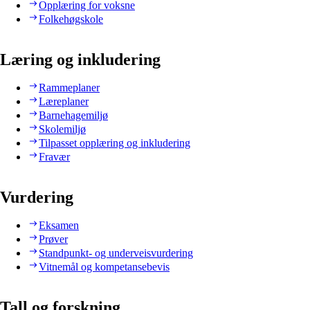
Opplæring for voksne
Folkehøgskole
Læring og inkludering
Rammeplaner
Læreplaner
Barnehagemiljø
Skolemiljø
Tilpasset opplæring og inkludering
Fravær
Vurdering
Eksamen
Prøver
Standpunkt- og underveisvurdering
Vitnemål og kompetansebevis
Tall og forskning