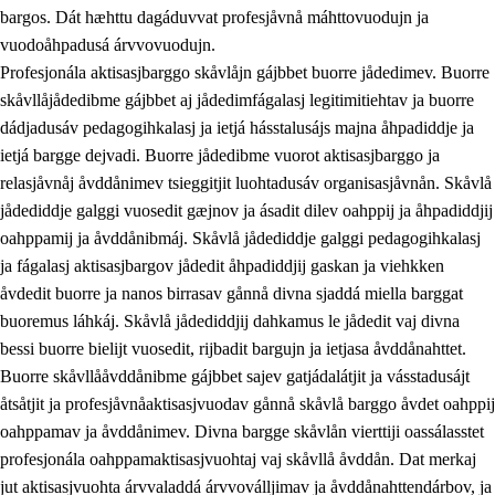
bargos. Dát hæhttu dagáduvvat profesjåvnå máhttovuodujn ja
vuodoåhpadusá árvvovuodujn.
Profesjonála aktisasjbarggo skåvlåjn gájbbet buorre jådedimev. Buorre
skåvllåjådedibme gájbbet aj jådedimfágalasj legitimitiehtav ja buorre
dádjadusáv pedagogihkalasj ja ietjá hásstalusájs majna åhpadiddje ja
ietjá bargge dejvadi. Buorre jådedibme vuorot aktisasjbarggo ja
relasjåvnåj åvddånimev tsieggitjit luohtadusáv organisasjåvnån. Skåvlå
jådediddje galggi vuosedit gæjnov ja ásadit dilev oahppij ja åhpadiddjij
oahppamij ja åvddånibmáj. Skåvlå jådediddje galggi pedagogihkalasj
ja fágalasj aktisasjbargov jådedit åhpadiddjij gaskan ja viehkken
åvdedit buorre ja nanos birrasav gånnå divna sjaddá miella barggat
buoremus láhkáj. Skåvlå jådediddjij dahkamus le jådedit vaj divna
bessi buorre bielijt vuosedit, rijbadit bargujn ja ietjasa åvddånahttet.
Buorre skåvllååvddånibme gájbbet sajev gatjádalátjit ja vásstadusájt
åtsåtjit ja profesjåvnåaktisasjvuodav gånnå skåvlå barggo åvdet oahppij
oahppamav ja åvddånimev. Divna bargge skåvlån vierttiji oassálasstet
profesjonála oahppamaktisasjvuohtaj vaj skåvllå åvddån. Dat merkaj
jut aktisasjvuohta árvvaladdá árvvoválljimav ja åvddånahttendárbov, ja