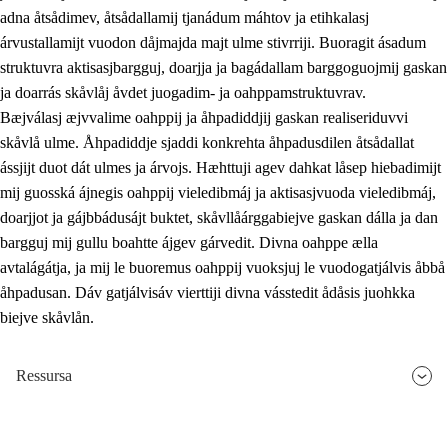
adna åtsådimev, åtsådallamij tjanádum máhtov ja etihkalasj
árvustallamijt vuodon dåjmajda majt ulme stivrriji. Buoragit ásadum
struktuvra aktisasjbargguj, doarjja ja bagádallam barggoguojmij gaskan
ja doarrás skåvlåj åvdet juogadim- ja oahppamstruktuvrav.
Bæjválasj æjvvalime oahppij ja åhpadiddjij gaskan realiseriduvvi
skåvlå ulme. Åhpadiddje sjaddi konkrehta åhpadusdilen åtsådallat
ássjijt duot dát ulmes ja árvojs. Hæhttuji agev dahkat låsep hiebadimijt
mij guosská ájnegis oahppij vieledibmáj ja aktisasjvuoda vieledibmáj,
doarjjot ja gájbbádusájt buktet, skåvllåárggabiejve gaskan dálla ja dan
bargguj mij gullu boahtte ájgev gárvedit. Divna oahppe ælla
avtalágátja, ja mij le buoremus oahppij vuoksjuj le vuodogatjálvis åbbå
åhpadusan. Dáv gatjálvisáv vierttiji divna vásstedit ådåsis juohkka
biejve skåvlån.
Ressursa