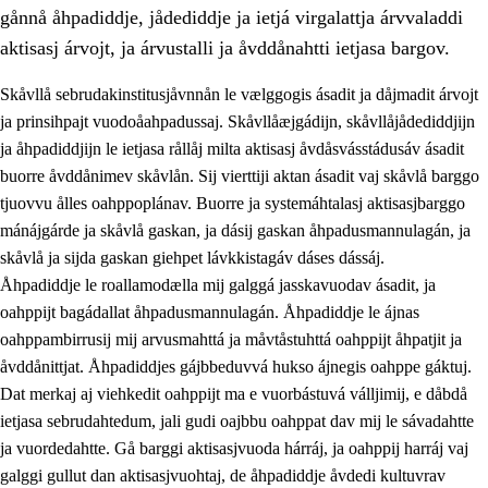
gånnå åhpadiddje, jådediddje ja ietjá virgalattja árvvaladdi
aktisasj árvojt, ja árvustalli ja åvddånahtti ietjasa bargov.
Skåvllå sebrudakinstitusjåvnnån le vælggogis ásadit ja dåjmadit árvojt
ja prinsihpajt vuodoåahpadussaj. Skåvllåæjgádijn, skåvllåjådediddjijn
ja åhpadiddjijn le ietjasa rållåj milta aktisasj åvdåsvásstádusáv ásadit
buorre åvddånimev skåvlån. Sij vierttiji aktan ásadit vaj skåvlå barggo
tjuovvu ålles oahppoplánav. Buorre ja systemáhtalasj aktisasjbarggo
mánájgárde ja skåvlå gaskan, ja dásij gaskan åhpadusmannulagán, ja
skåvlå ja sijda gaskan giehpet lávkkistagáv dáses dássáj.
3.
Prinsihpa skåvlå dåjmajda
Åhpadiddje le roallamodælla mij galggá jasskavuodav ásadit, ja
3.1
Sebrudahtte oahppambirás
oahppijt bagádallat åhpadusmannulagán. Åhpadiddje le ájnas
oahppambirrusij mij arvusmahttá ja måvtåstuhttá oahppijt åhpatjit ja
3.2
Åhpadibme ja hiebadum åhpadus
åvddånittjat. Åhpadiddjes gájbbeduvvá hukso ájnegis oahppe gáktuj.
3.3
Aktisasjbarggo sijda ja skåvlå gaskan
Dat merkaj aj viehkedit oahppijt ma e vuorbástuvá válljimij, e dåbdå
ietjasa sebrudahtedum, jali gudi oajbbu oahppat dav mij le sávadahtte
3.4
Åhpadus åhpadusvidnudagán ja barggoiellemin
ja vuordedahtte. Gå barggi aktisasjvuoda hárráj, ja oahppij harráj vaj
3.5
Profesjåvnåaktisasjvuohta ja skåvllååvddånibme
galggi gullut dan aktisasjvuohtaj, de åhpadiddje åvdedi kultuvrav