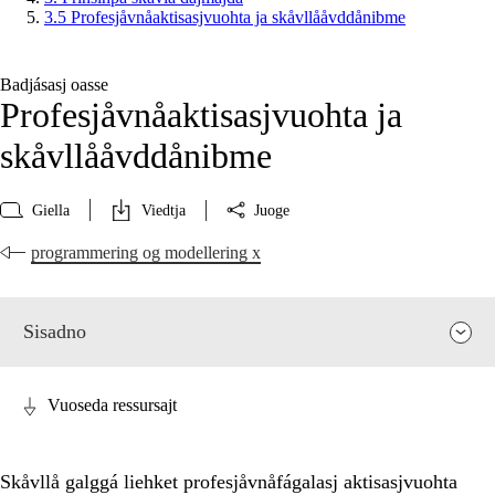
3.5 Profesjåvnåaktisasjvuohta ja skåvllååvddånibme
Badjásasj oasse
Profesjåvnåaktisasjvuohta ja
skåvllååvddånibme
Giella
Viedtja
Juoge
programmering og modellering x
Sisadno
Vuoseda ressursajt
Skåvllå galggá liehket profesjåvnåfágalasj aktisasjvuohta