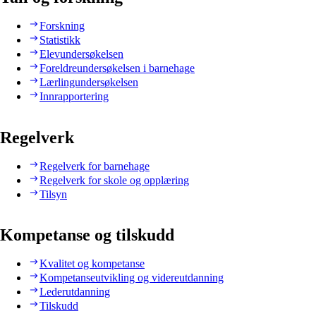
Forskning
Statistikk
Elevundersøkelsen
Foreldreundersøkelsen i barnehage
Lærlingundersøkelsen
Innrapportering
Regelverk
Regelverk for barnehage
Regelverk for skole og opplæring
Tilsyn
Kompetanse og tilskudd
Kvalitet og kompetanse
Kompetanseutvikling og videreutdanning
Lederutdanning
Tilskudd