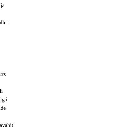
 ja
llet
rre
li
lgá
lde
avahit