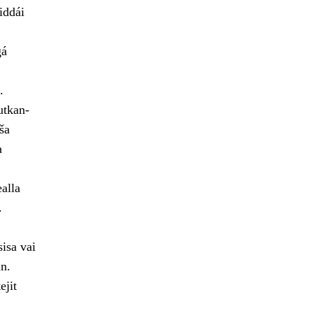
iddái
gá
.
utkan-
ša
a
alla
.
isa vai
n.
ejit