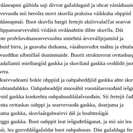
dáneapmi gáibida saji divvut gažaldagaid ja ohcat vástádusai
vevuođa mii berošta movt skuvlla praksisa váikkuha ohppiid
áneapmái. Buot skuvlla bargit fertejit aktiivvalaččat searvat
hppansearvevuhtii viidásit ovdánahttin dihte skuvlla. Dát
hte profešuvdnasearvevuohta smiehttá árvoválljejumiid ja
buid birra, ja geavaha dutkama, vásáhusvuđot máhtu ja ehtala
 vuođđun ulbmillaš doaimmaide. Buorit struktuvrrat ovttasbar
gadallamii mielbargiid gaskka ja skuvllaid gaskka ovddidit ju
vrra.
deaivvadeami bokte ohppiid ja oahpaheddjiid gaskka ahte sku
ohtandahkko. Oahpaheaddjit muosáhit vuostálasvuođaid iešg
vuid gaskka konkrehta oahpahusdilálašvuođain. Sii fertejit čađ
astta ovttaskas oahppi ja searvevuođa gaskka, doarjuma ja
jama gaskka, skuvlaárgabeaivvi dál ja boahtteáigái
ggu gaskka. Buot oahppit leat iešguđetláganat, ja mii ain lea
i, lea guovddášgažaldat buot oahpahusas. Dán gažaldaga fert