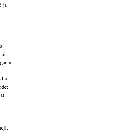
d ja
š
gui,
ogadan-
vlla
uđet
at
ejit