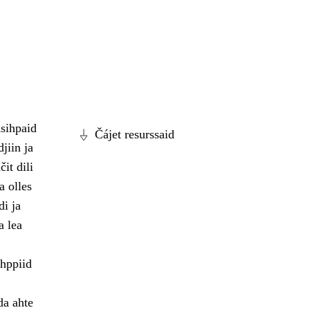
sihpaid
Čájet resurssaid
jiin ja
it dili
a olles
i ja
a lea
hppiid
da ahte