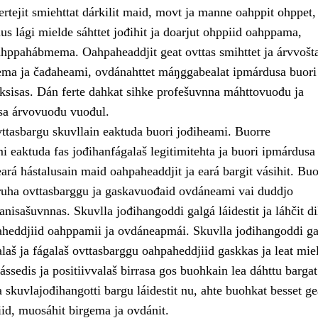
rtejit smiehttat dárkilit maid, movt ja manne oahppit ohppet,
s lági mielde sáhttet jođihit ja doarjut ohppiid oahppama,
hppahábmema. Oahpaheaddjit geat ovttas smihttet ja árvvošta
ma ja čađaheami, ovdánahttet máŋggabealat ipmárdusa buori
ksisas. Dán ferte dahkat sihke profešuvnna máhttovuođu ja
a árvovuođu vuođul.
vttasbargu skuvllain eaktuda buori jođiheami. Buorre
 eaktuda fas jođihanfágalaš legitimitehta ja buori ipmárdusa
ará hástalusain maid oahpaheaddjit ja eará bargit vásihit. Buo
uha ovttasbarggu ja gaskavuođaid ovdáneami vai duddjo
nisašuvnnas. Skuvlla jođihangoddi galgá láidestit ja láhčit di
aheddjiid oahppamii ja ovdáneapmái. Skuvlla jođihangoddi ga
laš ja fágalaš ovttasbarggu oahpaheddjiid gaskkas ja leat mie
ssedis ja positiivvalaš birrasa gos buohkain lea dáhttu bargat
skuvlajođihangotti bargu láidestit nu, ahte buohkat besset ge
iid, muosáhit birgema ja ovdánit.