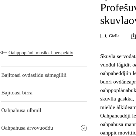
Profešu
skuvlao
Giella
Oahppoplánii musikk i perspektiv
Skuvla servodat
vuođul lágidit o
oahpaheddjiin le
Bajitoasi ovdasiidu sámegillii
buori ovdáneapmá
oahppoplánabukt
Bajitoasi birra
skuvlla gaskka,
mielde álkideam
Oahpahusa ulbmil
Oahpaheaddji le
oahpahusa manno
Oahpahusa árvovuođđu
oahppit movttiid