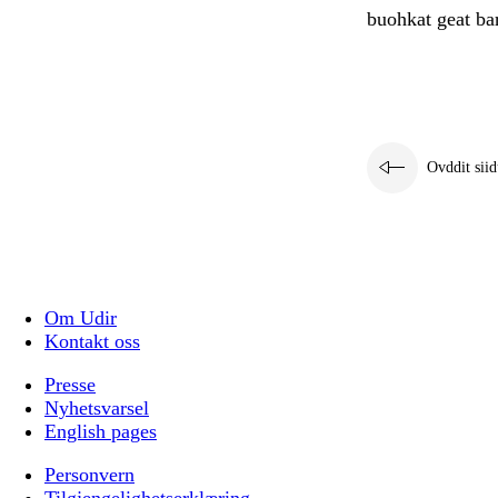
buohkat geat bar
Ovddit siid
Om Udir
Kontakt oss
Presse
Nyhetsvarsel
English pages
Personvern