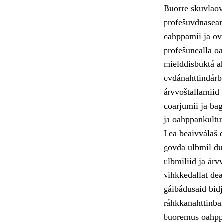
Buorre skuvlaov
profešuvdnasear
oahppamii ja ovd
profešunealla oa
mielddisbuktá a
ovdánahttindárb
árvvoštallamiid
doarjumii ja ba
ja oahppankultu
Lea beaivválaš 
govda ulbmil du
ulbmiliid ja árv
vihkkedallat de
gáibádusaid bid
ráhkkanahttinbar
buoremus oahppá