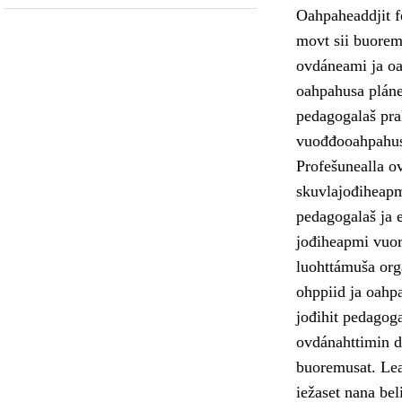
Oahpaheaddjit fe
movt sii buoremu
ovdáneami ja oa
oahpahusa pláne
pedagogalaš pra
vuođđooahpahus
Profešunealla o
skuvlajođiheapmi
pedagogalaš ja e
jođiheapmi vuor
luohttámuša orga
ohppiid ja oahp
jođihit pedagoga
ovdánahttimin dá
buoremusat. Lea 
iežaset nana bel