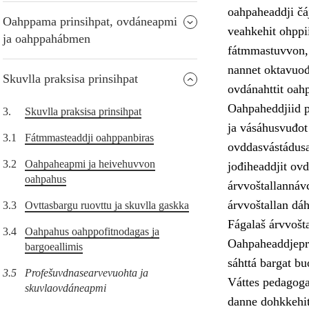
oahpaheaddji čá
Oahppama prinsihpat, ovdáneapmi
veahkehit ohppii
ja oahppahábmen
fátmmastuvvon, 
nannet oktavuođ
Skuvlla praksisa prinsihpat
ovdánahttit oahp
Oahpaheddjiid p
3.
Skuvlla praksisa prinsihpat
ja vásáhusvuđot
3.1
Fátmmasteaddji oahppanbiras
ovddasvástádusa
3.2
Oahpaheapmi ja heivehuvvon
jođiheaddjit ovd
oahpahus
árvvoštallannávc
árvvoštallan dáh
3.3
Ovttasbargu ruovttu ja skuvlla gaskka
Fágalaš árvvošt
3.4
Oahpahus oahppofitnodagas ja
Oahpaheaddjepro
bargoeallimis
sáhttá bargat b
3.5
Profešuvdnasearvevuohta ja
Váttes pedagogal
skuvlaovdáneapmi
danne dohkkehit 