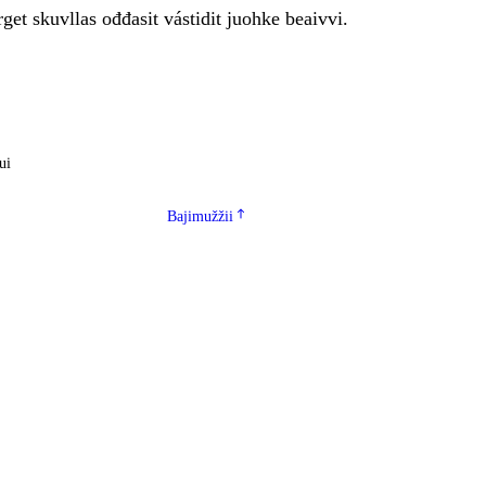
get skuvllas ođđasit vástidit juohke beaivvi.
ui
Bajimužžii