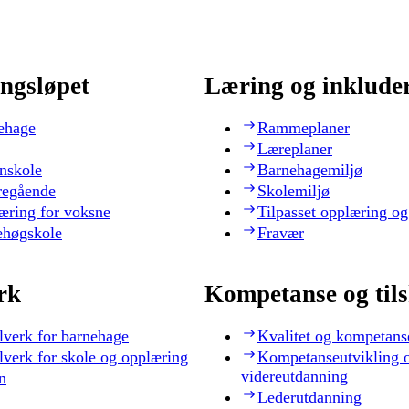
ngsløpet
Læring og inklude
ehage
Rammeplaner
Læreplaner
nskole
Barnehagemiljø
regående
Skolemiljø
æring for voksne
Tilpasset opplæring og
ehøgskole
Fravær
rk
Kompetanse og til
lverk for barnehage
Kvalitet og kompetans
lverk for skole og opplæring
Kompetanseutvikling 
videreutdanning
n
Lederutdanning