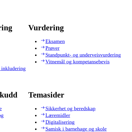
ring
Vurdering
Eksamen
Prøver
Standpunkt- og underveisvurdering
Vitnemål og kompetansebevis
 inkludering
skudd
Temasider
e
Sikkerhet og beredskap
og
Læremidler
Digitalisering
Samisk i barnehage og skole