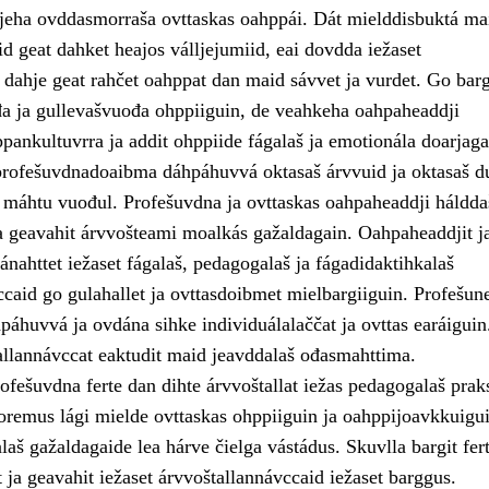
jeha ovddasmorraša ovttaskas oahppái. Dát mielddisbuktá ma
d geat dahket heajos válljejumiid, eai dovdda iežaset
dahje geat rahčet oahppat dan maid sávvet ja vurdet. Go bar
a ja gullevašvuođa ohppiiguin, de veahkeha oahpaheaddji
pankultuvrra ja addit ohppiide fágalaš ja emotionála doarjaga
rofešuvdnadoaibma dáhpáhuvvá oktasaš árvvuid ja oktasaš d
 máhtu vuođul. Profešuvdna ja ovttaskas oahpaheaddji háldda
 geavahit árvvošteami moalkás gažaldagain. Oahpaheaddjit j
ánahttet iežaset fágalaš, pedagogalaš ja fágadidaktihkalaš
caid go gulahallet ja ovttasdoibmet mielbargiiguin. Profešune
páhuvvá ja ovdána sihke individuálalaččat ja ovttas earáiguin
allannávccat eaktudit maid jeavddalaš ođasmahttima.
fešuvdna ferte dan dihte árvvoštallat iežas pedagogalaš praks
uoremus lági mielde ovttaskas ohppiiguin ja oahppijoavkkuigui
aš gažaldagaide lea hárve čielga vástádus. Skuvlla bargit fert
ja geavahit iežaset árvvoštallannávccaid iežaset barggus.