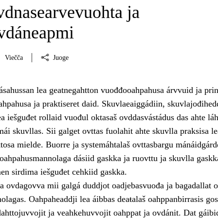
vdnasearvevuohta ja
vdáneapmi
Viečča
Juoge
ásahussan lea geatnegahtton vuođđooahpahusa árvvuid ja prin
ahpahusa ja praktiseret daid. Skuvlaeaiggádiin, skuvlajođihedd
a iešguđet rollaid vuođul oktasaš ovddasvástádus das ahte láhč
i skuvllas. Sii galget ovttas fuolahit ahte skuvlla praksisa le
osa mielde. Buorre ja systemáhtalaš ovttasbargu mánáidgárdd
 oahpahusmannolaga dásiid gaskka ja ruovttu ja skuvlla gaskk
en sirdima iešguđet cehkiid gaskka.
a ovdagovva mii galgá duddjot oadjebasvuođa ja bagadallat o
lagas. Oahpaheaddji lea áibbas deaŧalaš oahppanbirrasis gos
ahttojuvvojit ja veahkehuvvojit oahppat ja ovdánit. Dat gáibi