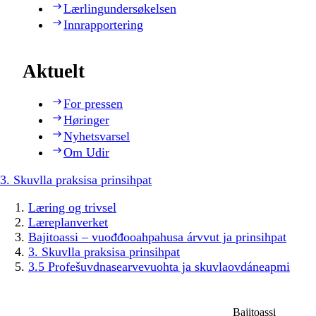
Lærlingundersøkelsen
Innrapportering
Aktuelt
For pressen
Høringer
Nyhetsvarsel
Om Udir
3. Skuvlla praksisa prinsihpat
Læring og trivsel
Læreplanverket
Bajitoassi – vuođđooahpahusa árvvut ja prinsihpat
3. Skuvlla praksisa prinsihpat
3.5 Profešuvdnasearvevuohta ja skuvlaovdáneapmi
Bajitoassi