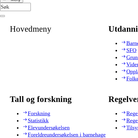
Hovedmeny
Utdanni
Barn
SFO
Grun
Vide
Oppl
Folk
Tall og forskning
Regelve
Forskning
Rege
Statistikk
Rege
Elevundersøkelsen
Tilsy
Foreldreundersøkelsen i barnehage