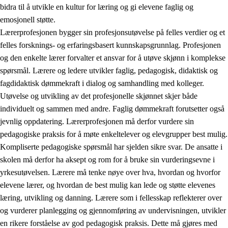
bidra til å utvikle en kultur for læring og gi elevene faglig og
emosjonell støtte.
Lærerprofesjonen bygger sin profesjonsutøvelse på felles verdier og et
felles forsknings- og erfaringsbasert kunnskapsgrunnlag. Profesjonen
og den enkelte lærer forvalter et ansvar for å utøve skjønn i komplekse
spørsmål. Lærere og ledere utvikler faglig, pedagogisk, didaktisk og
fagdidaktisk dømmekraft i dialog og samhandling med kolleger.
Utøvelse og utvikling av det profesjonelle skjønnet skjer både
individuelt og sammen med andre. Faglig dømmekraft forutsetter også
jevnlig oppdatering. Lærerprofesjonen må derfor vurdere sin
pedagogiske praksis for å møte enkeltelever og elevgrupper best mulig.
Kompliserte pedagogiske spørsmål har sjelden sikre svar. De ansatte i
skolen må derfor ha aksept og rom for å bruke sin vurderingsevne i
yrkesutøvelsen. Lærere må tenke nøye over hva, hvordan og hvorfor
elevene lærer, og hvordan de best mulig kan lede og støtte elevenes
læring, utvikling og danning. Lærere som i fellesskap reflekterer over
og vurderer planlegging og gjennomføring av undervisningen, utvikler
en rikere forståelse av god pedagogisk praksis. Dette må gjøres med