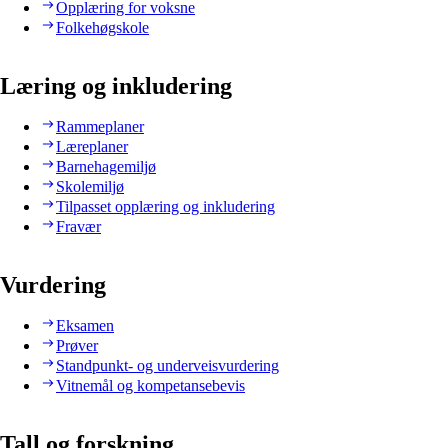
Opplæring for voksne
Folkehøgskole
Læring og inkludering
Rammeplaner
Læreplaner
Barnehagemiljø
Skolemiljø
Tilpasset opplæring og inkludering
Fravær
Vurdering
Eksamen
Prøver
Standpunkt- og underveisvurdering
Vitnemål og kompetansebevis
Tall og forskning