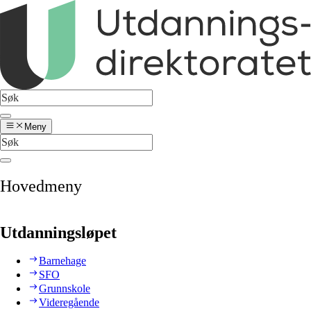
Meny
Hovedmeny
Utdanningsløpet
Barnehage
SFO
Grunnskole
Videregående