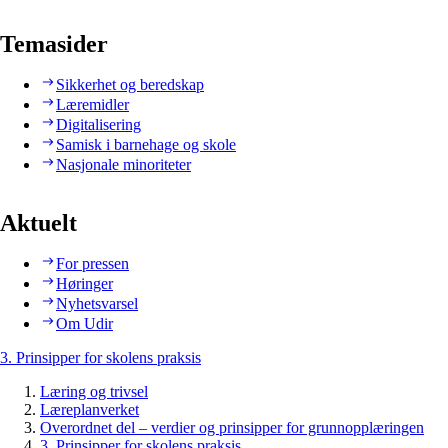
Temasider
Sikkerhet og beredskap
Læremidler
Digitalisering
Samisk i barnehage og skole
Nasjonale minoriteter
Aktuelt
For pressen
Høringer
Nyhetsvarsel
Om Udir
3. Prinsipper for skolens praksis
Læring og trivsel
Læreplanverket
Overordnet del – verdier og prinsipper for grunnopplæringen
3. Prinsipper for skolens praksis