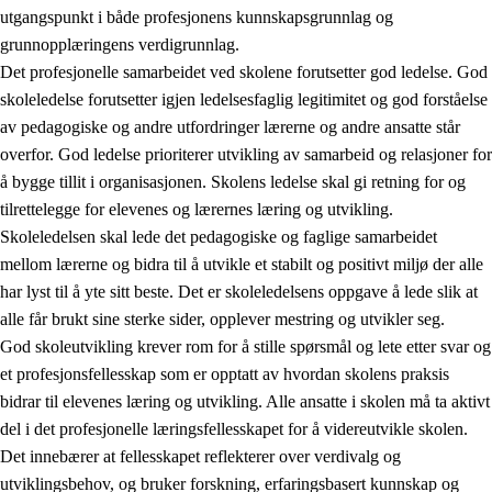
utgangspunkt i både profesjonens kunnskapsgrunnlag og
grunnopplæringens verdigrunnlag.
Det profesjonelle samarbeidet ved skolene forutsetter god ledelse. God
skoleledelse forutsetter igjen ledelsesfaglig legitimitet og god forståelse
av pedagogiske og andre utfordringer lærerne og andre ansatte står
overfor. God ledelse prioriterer utvikling av samarbeid og relasjoner for
å bygge tillit i organisasjonen. Skolens ledelse skal gi retning for og
tilrettelegge for elevenes og lærernes læring og utvikling.
Skoleledelsen skal lede det pedagogiske og faglige samarbeidet
mellom lærerne og bidra til å utvikle et stabilt og positivt miljø der alle
har lyst til å yte sitt beste. Det er skoleledelsens oppgave å lede slik at
alle får brukt sine sterke sider, opplever mestring og utvikler seg.
God skoleutvikling krever rom for å stille spørsmål og lete etter svar og
et profesjonsfellesskap som er opptatt av hvordan skolens praksis
bidrar til elevenes læring og utvikling. Alle ansatte i skolen må ta aktivt
del i det profesjonelle læringsfellesskapet for å videreutvikle skolen.
Det innebærer at fellesskapet reflekterer over verdivalg og
utviklingsbehov, og bruker forskning, erfaringsbasert kunnskap og