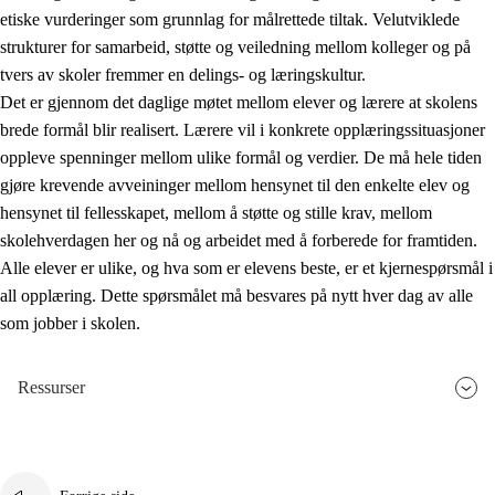
etiske vurderinger som grunnlag for målrettede tiltak. Velutviklede
strukturer for samarbeid, støtte og veiledning mellom kolleger og på
tvers av skoler fremmer en delings- og læringskultur.
Det er gjennom det daglige møtet mellom elever og lærere at skolens
brede formål blir realisert. Lærere vil i konkrete opplæringssituasjoner
oppleve spenninger mellom ulike formål og verdier. De må hele tiden
gjøre krevende avveininger mellom hensynet til den enkelte elev og
hensynet til fellesskapet, mellom å støtte og stille krav, mellom
skolehverdagen her og nå og arbeidet med å forberede for framtiden.
Alle elever er ulike, og hva som er elevens beste, er et kjernespørsmål i
all opplæring. Dette spørsmålet må besvares på nytt hver dag av alle
som jobber i skolen.
Ressurser