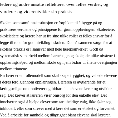
ledere og andre ansatte reflekterer over felles verdier, og
vurderer og videreutvikler sin praksis.
Skolen som samfunnsinstitusjon er forpliktet til å bygge på og
praktisere verdiene og prinsippene for grunnopplæringen. Skoleeiere,
skoleledere og lærere har ut fra sine ulike roller et felles ansvar for å
legge til rette for god utvikling i skolen. De må sammen sørge for at
skolens praksis er i samsvar med hele læreplanverket. Godt og
systematisk samarbeid mellom barnehage og skole, de ulike nivåene i
opplæringsløpet, og mellom skole og hjem bidrar til å lette overgangen
3.
Prinsipper for skolens praksis
mellom trinnene.
3.1
Et inkluderende læringsmiljø
En lærer er en rollemodell som skal skape trygghet, og veilede elevene
i deres ferd gjennom opplæringen. Læreren er avgjørende for et
3.2
Undervisning og tilpasset opplæring
læringsmiljø som motiverer og bidrar til at elevene lærer og utvikler
3.3
Samarbeid mellom hjem og skole
seg. Det krever at læreren viser omsorg for den enkelte elev. Det
innebærer også å hjelpe elever som tar uheldige valg, ikke føler seg
3.4
Opplæring i lærebedrift og arbeidsliv
inkludert, eller som strever med å lære det som er ønsket og forventet.
3.5
Profesjonsfellesskap og skoleutvikling
Ved å arbeide for samhold og tilhørighet blant elevene skal læreren