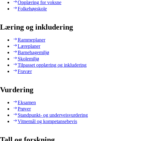
Opplæring for voksne
Folkehøgskole
Læring og inkludering
Rammeplaner
Læreplaner
Barnehagemiljø
Skolemiljø
Tilpasset opplæring og inkludering
Fravær
Vurdering
Eksamen
Prøver
Standpunkt- og underveisvurdering
Vitnemål og kompetansebevis
Tall og forskning