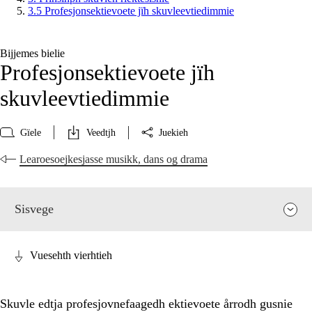
3.5 Profesjonsektievoete jïh skuvleevtiedimmie
Bijjemes bielie
Profesjonsektievoete jïh
skuvleevtiedimmie
Gïele
Veedtjh
Juekieh
Learoesoejkesjasse musikk, dans og drama
Sisvege
Vuesehth vierhtieh
Skuvle edtja profesjovnefaagedh ektievoete årrodh gusnie