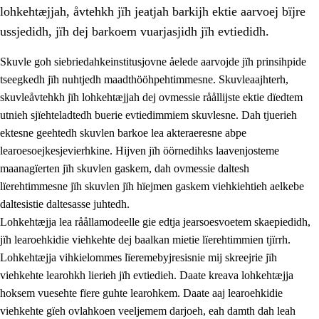
lohkehtæjjah, åvtehkh jïh jeatjah barkijh ektie aarvoej bïjre
ussjedidh, jïh dej barkoem vuarjasjidh jïh evtiedidh.
Skuvle goh siebriedahkeinstitusjovne åelede aarvojde jïh prinsihpide
tseegkedh jïh nuhtjedh maadthööhpehtimmesne. Skuvleaajhterh,
skuvleåvtehkh jïh lohkehtæjjah dej ovmessie råållijste ektie dïedtem
utnieh sjïehteladtedh buerie evtiedimmiem skuvlesne. Dah tjuerieh
ektesne geehtedh skuvlen barkoe lea akteraeresne abpe
learoesoejkesjevierhkine. Hijven jïh öörnedihks laavenjosteme
maanagïerten jïh skuvlen gaskem, dah ovmessie daltesh
3.
Prinsihph skuvlen rïektesisnie
lïerehtimmesne jïh skuvlen jïh hïejmen gaskem viehkiehtieh aelkebe
3.1
Feerhmeles lïeremebyjrese
daltesistie daltesasse juhtedh.
Lohkehtæjja lea råållamodeelle gie edtja jearsoesvoetem skaepiedidh,
3.2
Ööhpehtimmie jïh sjïehtedamme lïerehtimmie
jïh learoehkidie viehkehte dej baalkan mietie lïerehtimmien tjïrrh.
3.3
Gåetie jïh skuvle laavenjostoeh
Lohkehtæjja vihkielommes lïeremebyjresisnie mij skreejrie jïh
viehkehte learohkh lierieh jïh evtiedieh. Daate kreava lohkehtæjja
3.4
Lïerehtimmie learoesïeltesne jïh barkoejielemisnie
hoksem vuesehte fïere guhte learohkem. Daate aaj learoehkidie
3.5
Profesjonsektievoete jïh skuvleevtiedimmie
viehkehte gïeh ovlahkoen veeljemem darjoeh, eah damth dah leah