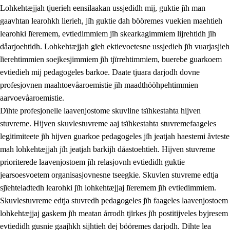
Lohkehtæjjah tjuerieh eensilaakan ussjedidh mij, guktie jïh man
gaavhtan learohkh lierieh, jïh guktie dah bööremes vuekien maehtieh
learohki lïeremem, evtiedimmiem jïh skearkagimmiem lijrehtidh jïh
dåarjoehtidh. Lohkehtæjjah gïeh ektievoetesne ussjedieh jïh vuarjasjieh
lïerehtimmien soejkesjimmiem jïh tjïrrehtimmiem, buerebe guarkoem
evtiedieh mij pedagogeles barkoe. Daate tjuara darjodh dovne
profesjovnen maahtoevåaroemistie jïh maadthööhpehtimmien
aarvoevåaroemistie.
Dïhte profesjonelle laavenjostome skuvline tsïhkestahta hijven
stuvreme. Hijven skuvlestuvreme aaj tsïhkestahta stuvremefaageles
legitimiteete jïh hijven guarkoe pedagogeles jïh jeatjah haestemi åvteste
mah lohkehtæjjah jïh jeatjah barkijh dåastoehtieh. Hijven stuvreme
prioriterede laavenjostoem jïh relasjovnh evtiedidh guktie
jearsoesvoetem organisasjovnesne tseegkie. Skuvlen stuvreme edtja
sjïehteladtedh learohki jïh lohkehtæjjaj lïeremem jïh evtiedimmiem.
Skuvlestuvreme edtja stuvredh pedagogeles jïh faageles laavenjostoem
lohkehtæjjaj gaskem jïh meatan årrodh tjïrkes jïh postitijveles byjresem
evtiedidh gusnie gaajhkh sijhtieh dej bööremes darjodh. Dïhte lea