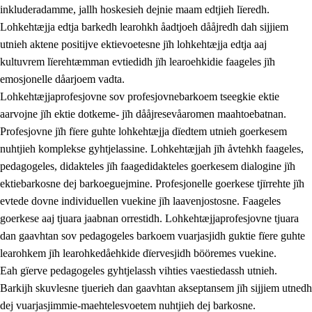
inkluderadamme, jallh hoskesieh dejnie maam edtjieh lïeredh.
Lohkehtæjja edtja barkedh learohkh åadtjoeh dååjredh dah sijjiem
utnieh aktene positijve ektievoetesne jïh lohkehtæjja edtja aaj
kultuvrem lïerehtæmman evtiedidh jïh learoehkidie faageles jïh
emosjonelle dåarjoem vadta.
Lohkehtæjjaprofesjovne sov profesjovnebarkoem tseegkie ektie
aarvojne jïh ektie dotkeme- jïh dååjresevåaromen maahtoebatnan.
Profesjovne jïh fïere guhte lohkehtæjja dïedtem utnieh goerkesem
nuhtjieh komplekse gyhtjelassine. Lohkehtæjjah jïh åvtehkh faageles,
pedagogeles, didakteles jïh faagedidakteles goerkesem dialogine jïh
ektiebarkosne dej barkoeguejmine. Profesjonelle goerkese tjïrrehte jïh
evtede dovne individuellen vuekine jïh laavenjostosne. Faageles
goerkese aaj tjuara jaabnan orrestidh. Lohkehtæjjaprofesjovne tjuara
dan gaavhtan sov pedagogeles barkoem vuarjasjidh guktie fïere guhte
learohkem jïh learohkedåehkide dïervesjidh bööremes vuekine.
Eah gïerve pedagogeles gyhtjelassh vihties vaestiedassh utnieh.
Barkijh skuvlesne tjuerieh dan gaavhtan akseptansem jïh sijjiem utnedh
dej vuarjasjimmie-maehtelesvoetem nuhtjieh dej barkosne.