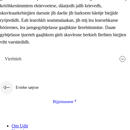
krööhkestimmiem ektievoetese, dåarjodh jallh krïevedh,
skuvleaarkebiejjien daesnie jïh daelie jïh barkoem båetije biejjide
ryöjredidh. Eah learohkh seammalaakan, jïh mij lea learoehkasse
bööremes, lea jarngegyhtjelasse gaajhkine lïerehtimmine. Daate
gyhtjelasse tjuerieh gaajhkem gïeh skuvlesne berkieh fïerhten biejjien
viht vaestiedidh.
Vierhtieh
Evtebe sæjroe
Bijjemassese
Om Udir