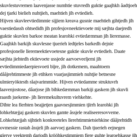
skuvlestuvremen laavenjasse numhtie stuvredh guktie gaajhkh åadtjoeh
dej tjarki bielieh nuhtjieh, maehtieh jïh evtiedieh.
Hijven skuvleevtiedimmie sijjiem kreava gusnie maehtieh gihtjedh jïh
vaestiedassh ohtsedidh jïh profesjovneektievoete mij sæjhta daejredh
guktie skuvlen barkoe meatan learohki evtiedæmman jïh lïeremasse.
Gaajhkh barkijh skuvlesne tjuerieh ïedtjeles barkedh dejnie
profesjonelle lïeremeektievoetesne guktie skuvle evtiedieh. Daate
sæjhta jiehtedh ektievoete ussjede aarvoeveeljemi jïh
evtiedimmiedaerpiesvoeti bïjre, jïh dotkemem, maahtoem
dååjrehtimmeste jïh etihken vuarjasjimmieh nuhtjie betnesne
ulmieryöktesth råajvarimmide. Hijven evtiedamme struktuvrh
laavenjostose, dåarjose jïh bïhkedæmman barkiji gaskem jïh skuvli
raasth juekeme- jïh lïeremekultuvrem viehkehte.
Dïhte lea fïerhten beajjetjen gaavnesjimmien tjïrrh learohki jïh
lohkehtæjjaj gaskem skuvlen gamte åssjele realiseeresovveme.
Lohkehtæjjah sijhtieh konkreeteles lïerehtimmietsiehkine dååjrehtidh
ovmessie rastah åssjeli jïh aarvoej gaskem. Dah tjuerieh eejnegen
gïerve veektemh darjodh krööhkestimmiem fïere guhte learoehkasse jïh