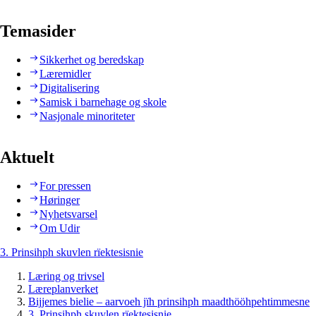
Temasider
Sikkerhet og beredskap
Læremidler
Digitalisering
Samisk i barnehage og skole
Nasjonale minoriteter
Aktuelt
For pressen
Høringer
Nyhetsvarsel
Om Udir
3. Prinsihph skuvlen rïektesisnie
Læring og trivsel
Læreplanverket
Bijjemes bielie – aarvoeh jïh prinsihph maadthööhpehtimmesne
3. Prinsihph skuvlen rïektesisnie