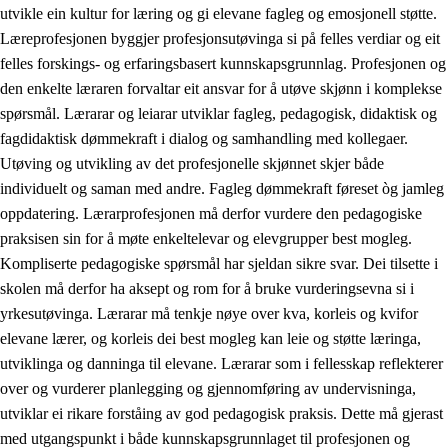
utvikle ein kultur for læring og gi elevane fagleg og emosjonell støtte.
Læreprofesjonen byggjer profesjonsutøvinga si på felles verdiar og eit
felles forskings- og erfaringsbasert kunnskapsgrunnlag. Profesjonen og
den enkelte læraren forvaltar eit ansvar for å utøve skjønn i komplekse
spørsmål. Lærarar og leiarar utviklar fagleg, pedagogisk, didaktisk og
fagdidaktisk dømmekraft i dialog og samhandling med kollegaer.
Utøving og utvikling av det profesjonelle skjønnet skjer både
individuelt og saman med andre. Fagleg dømmekraft føreset òg jamleg
oppdatering. Lærarprofesjonen må derfor vurdere den pedagogiske
praksisen sin for å møte enkeltelevar og elevgrupper best mogleg.
Kompliserte pedagogiske spørsmål har sjeldan sikre svar. Dei tilsette i
skolen må derfor ha aksept og rom for å bruke vurderingsevna si i
yrkesutøvinga. Lærarar må tenkje nøye over kva, korleis og kvifor
elevane lærer, og korleis dei best mogleg kan leie og støtte læringa,
utviklinga og danninga til elevane. Lærarar som i fellesskap reflekterer
over og vurderer planlegging og gjennomføring av undervisninga,
utviklar ei rikare forståing av god pedagogisk praksis. Dette må gjerast
med utgangspunkt i både kunnskapsgrunnlaget til profesjonen og