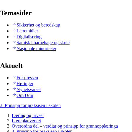
Temasider
Sikkerhet og beredskap
Læremidler
Digitalisering
Samisk i barnehage og skole
Nasjonale minoriteter
Aktuelt
For pressen
Høringer
Nyhetsvarsel
Om Udir
3. Prinsipp for praksisen i skolen
Læring og trivsel
Læreplanverket
Overordna del – verdiar og prinsipp for grunnopplæringa
3. Prinsipp for praksisen i skolen