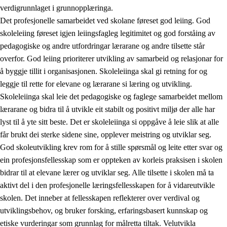
verdigrunnlaget i grunnopplæringa.
Det profesjonelle samarbeidet ved skolane føreset god leiing. God
skoleleiing føreset igjen leiingsfagleg legitimitet og god forståing av
pedagogiske og andre utfordringar lærarane og andre tilsette står
overfor. God leiing prioriterer utvikling av samarbeid og relasjonar for
å byggje tillit i organisasjonen. Skoleleiinga skal gi retning for og
leggje til rette for elevane og lærarane si læring og utvikling.
Skoleleiinga skal leie det pedagogiske og faglege samarbeidet mellom
lærarane og bidra til å utvikle eit stabilt og positivt miljø der alle har
lyst til å yte sitt beste. Det er skoleleiinga si oppgåve å leie slik at alle
får brukt dei sterke sidene sine, opplever meistring og utviklar seg.
God skoleutvikling krev rom for å stille spørsmål og leite etter svar og
ein profesjonsfellesskap som er oppteken av korleis praksisen i skolen
bidrar til at elevane lærer og utviklar seg. Alle tilsette i skolen må ta
aktivt del i den profesjonelle læringsfellesskapen for å vidareutvikle
skolen. Det inneber at fellesskapen reflekterer over verdival og
utviklingsbehov, og bruker forsking, erfaringsbasert kunnskap og
etiske vurderingar som grunnlag for målretta tiltak. Velutvikla