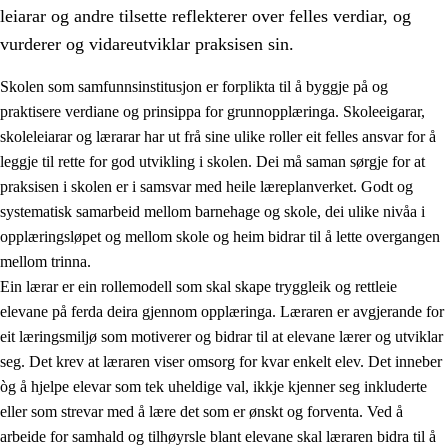
leiarar og andre tilsette reflekterer over felles verdiar, og
vurderer og vidareutviklar praksisen sin.
Skolen som samfunnsinstitusjon er forplikta til å byggje på og
praktisere verdiane og prinsippa for grunnopplæringa. Skoleeigarar,
skoleleiarar og lærarar har ut frå sine ulike roller eit felles ansvar for å
leggje til rette for god utvikling i skolen. Dei må saman sørgje for at
praksisen i skolen er i samsvar med heile læreplanverket. Godt og
systematisk samarbeid mellom barnehage og skole, dei ulike nivåa i
opplæringsløpet og mellom skole og heim bidrar til å lette overgangen
3.
Prinsipp for praksisen i skolen
mellom trinna.
3.1
Eit inkluderande læringsmiljø
Ein lærar er ein rollemodell som skal skape tryggleik og rettleie
elevane på ferda deira gjennom opplæringa. Læraren er avgjerande for
3.2
Undervisning og tilpassa opplæring
eit læringsmiljø som motiverer og bidrar til at elevane lærer og utviklar
3.3
Samarbeid mellom heim og skole
seg. Det krev at læraren viser omsorg for kvar enkelt elev. Det inneber
òg å hjelpe elevar som tek uheldige val, ikkje kjenner seg inkluderte
3.4
Opplæring i lærebedrift og arbeidsliv
eller som strevar med å lære det som er ønskt og forventa. Ved å
3.5
Profesjonsfellesskap og skoleutvikling
arbeide for samhald og tilhøyrsle blant elevane skal læraren bidra til å