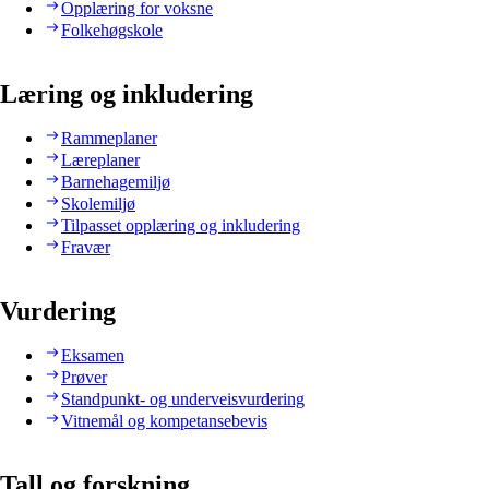
Opplæring for voksne
Folkehøgskole
Læring og inkludering
Rammeplaner
Læreplaner
Barnehagemiljø
Skolemiljø
Tilpasset opplæring og inkludering
Fravær
Vurdering
Eksamen
Prøver
Standpunkt- og underveisvurdering
Vitnemål og kompetansebevis
Tall og forskning