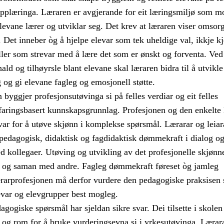
pplæringa. Læraren er avgjerande for eit læringsmiljø som mo
 elevane lærer og utviklar seg. Det krev at læraren viser omsorg
. Det inneber òg å hjelpe elevar som tek uheldige val, ikkje k
ller som strevar med å lære det som er ønskt og forventa. Ved
ald og tilhøyrsle blant elevane skal læraren bidra til å utvikle
g og gi elevane fagleg og emosjonell støtte.
byggjer profesjonsutøvinga si på felles verdiar og eit felles
rfaringsbasert kunnskapsgrunnlag. Profesjonen og den enkelte
svar for å utøve skjønn i komplekse spørsmål. Lærarar og leiar
 pedagogisk, didaktisk og fagdidaktisk dømmekraft i dialog o
 kollegaer. Utøving og utvikling av det profesjonelle skjønne
t og saman med andre. Fagleg dømmekraft føreset òg jamleg
rarprofesjonen må derfor vurdere den pedagogiske praksisen s
evar og elevgrupper best mogleg.
gogiske spørsmål har sjeldan sikre svar. Dei tilsette i skole
t og rom for å bruke vurderingsevna si i yrkesutøvinga. Lærar