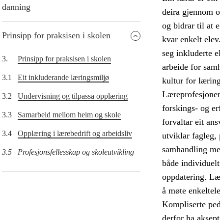
danning
deira gjennom o
og bidrar til at
Prinsipp for praksisen i skolen
kvar enkelt elev
seg inkluderte e
3.
Prinsipp for praksisen i skolen
arbeide for samh
3.1
Eit inkluderande læringsmiljø
kultur for lærin
Læreprofesjonen 
3.2
Undervisning og tilpassa opplæring
forskings- og e
3.3
Samarbeid mellom heim og skole
forvaltar eit an
3.4
Opplæring i lærebedrift og arbeidsliv
utviklar fagleg,
samhandling med
3.5
Profesjonsfellesskap og skoleutvikling
både individuel
oppdatering. Læ
å møte enkeltel
Kompliserte peda
derfor ha aksep