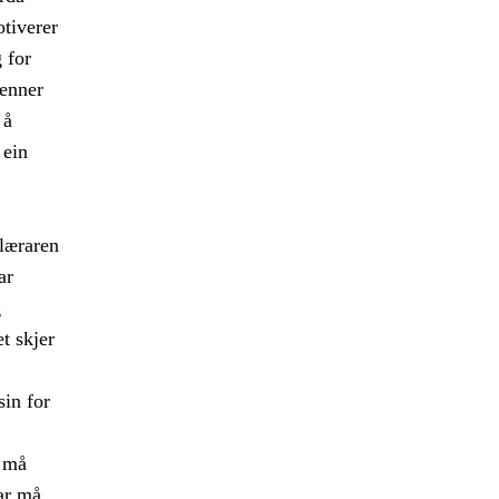
tiverer
 for
jenner
 å
 ein
 læraren
ar
g
t skjer
in for
n må
ar må