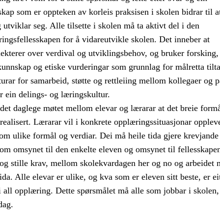
skap som er oppteken av korleis praksisen i skolen bidrar til a
utviklar seg. Alle tilsette i skolen må ta aktivt del i den
ringsfellesskapen for å vidareutvikle skolen. Det inneber at
lekterer over verdival og utviklingsbehov, og bruker forsking,
kunnskap og etiske vurderingar som grunnlag for målretta tilt
turar for samarbeid, støtte og rettleiing mellom kollegaer og p
r ein delings- og læringskultur.
det daglege møtet mellom elevar og lærarar at det breie formå
realisert. Lærarar vil i konkrete opplæringssituasjonar opplev
om ulike formål og verdiar. Dei må heile tida gjere krevjande
om omsynet til den enkelte eleven og omsynet til fellesskape
 og stille krav, mellom skolekvardagen her og no og arbeidet 
da. Alle elevar er ulike, og kva som er eleven sitt beste, er ei
 all opplæring. Dette spørsmålet må alle som jobbar i skolen,
dag.