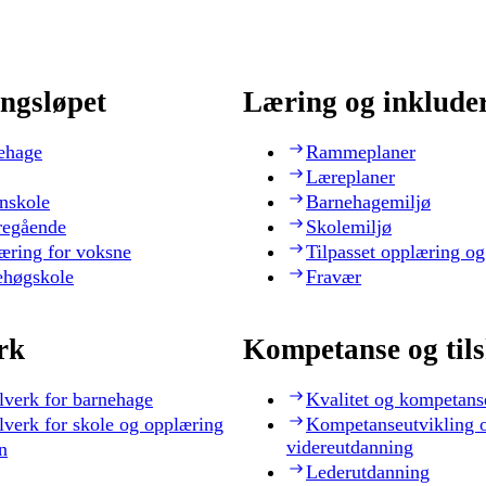
ngsløpet
Læring og inklude
ehage
Rammeplaner
Læreplaner
nskole
Barnehagemiljø
regående
Skolemiljø
æring for voksne
Tilpasset opplæring og
ehøgskole
Fravær
rk
Kompetanse og til
lverk for barnehage
Kvalitet og kompetans
lverk for skole og opplæring
Kompetanseutvikling 
videreutdanning
n
Lederutdanning