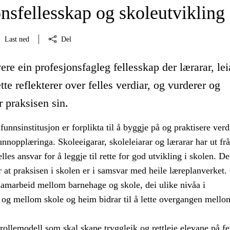
nsfellesskap og skoleutvikling
Last ned
Del
ere ein profesjonsfagleg fellesskap der lærarar, lei
tte reflekterer over felles verdiar, og vurderer og
r praksisen sin.
nnsinstitusjon er forplikta til å byggje på og praktisere ver
unnopplæringa. Skoleeigarar, skoleleiarar og lærarar har ut frå
felles ansvar for å leggje til rette for god utvikling i skolen. D
 at praksisen i skolen er i samsvar med heile læreplanverket.
samarbeid mellom barnehage og skole, dei ulike nivåa i
 og mellom skole og heim bidrar til å lette overgangen mello
 rollemodell som skal skape tryggleik og rettleie elevane på f