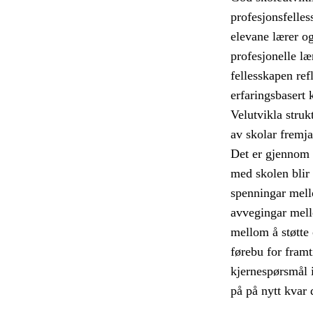
profesjonsfelles
elevane lærer og 
profesjonelle læ
fellesskapen ref
erfaringsbasert 
Velutvikla struk
av skolar fremja
Det er gjennom 
med skolen blir 
spenningar mell
avvegingar mell
mellom å støtte
førebu for framti
kjernespørsmål i
på på nytt kvar 