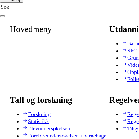
Hovedmeny
Utdanni
Barn
SFO
Grun
Vide
Oppl
Folk
Tall og forskning
Regelve
Forskning
Rege
Statistikk
Rege
Elevundersøkelsen
Tilsy
Foreldreundersøkelsen i barnehage