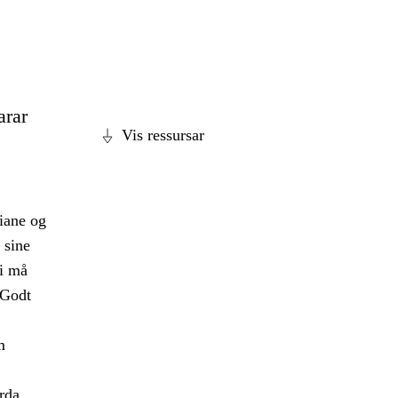
arar
Vis ressursar
diane og
 sine
ei må
 Godt
m
erda