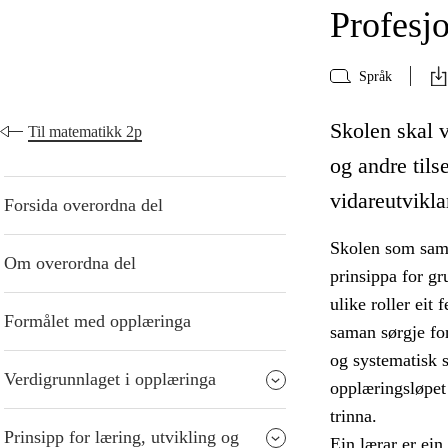
Profesjo
Språk
Skolen skal v
Til matematikk 2p
og andre tilse
vidareutvikla
Forsida overordna del
Skolen som samfu
Om overordna del
prinsippa for gr
ulike roller eit 
Formålet med opplæringa
saman sørgje for
og systematisk 
Verdigrunnlaget i opplæringa
opplæringsløpet
trinna.
Prinsipp for læring, utvikling og
Ein lærar er ein