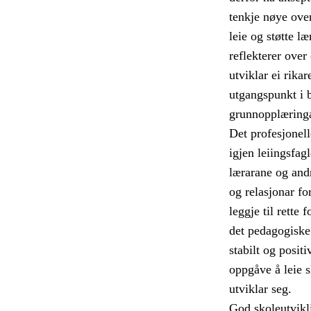
tenkje nøye over
leie og støtte l
reflekterer ove
utviklar ei rika
utgangspunkt i 
grunnopplæring
Det profesjonell
igjen leiingsfag
lærarane og andr
og relasjonar for
leggje til rette 
det pedagogiske 
stabilt og positi
oppgåve å leie s
utviklar seg.
God skoleutvikli