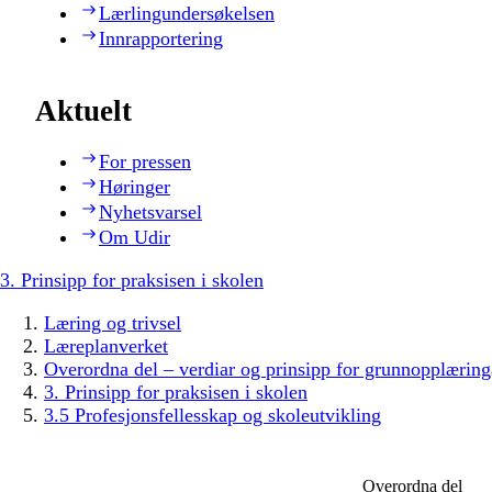
Lærlingundersøkelsen
Innrapportering
Aktuelt
For pressen
Høringer
Nyhetsvarsel
Om Udir
3. Prinsipp for praksisen i skolen
Læring og trivsel
Læreplanverket
Overordna del – verdiar og prinsipp for grunnopplæring
3. Prinsipp for praksisen i skolen
3.5 Profesjonsfellesskap og skoleutvikling
Overordna del