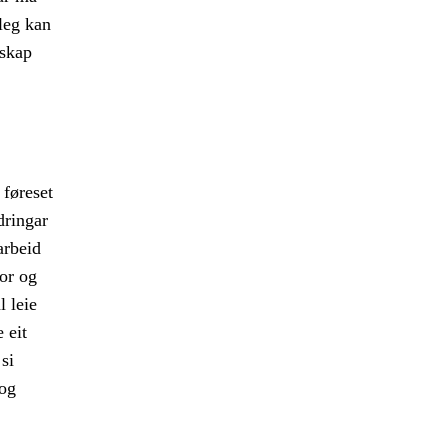
leg kan
sskap
 føreset
dringar
arbeid
for og
l leie
 eit
 si
 og