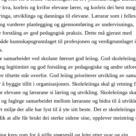
 kva, korleis og kvifor elevane lærer, og korleis dei best mog
æringa, utviklinga og danninga til elevane. Lærarar som i felle
r og vurderer planlegging og gjennomføring av undervisninga,
re forståing av god pedagogisk praksis. Dette må gjerast med
både kunnskapsgrunnlaget til profesjonen og verdigrunnlaget i
a.
e samarbeidet ved skolane føreset god leiing. God skoleleiing
leg legitimitet og god forståing av pedagogiske og andre utfor
e tilsette står overfor. God leiing prioriterer utvikling av sam
 å byggje tillit i organisasjonen. Skoleleiinga skal gi retning 
for elevane og lærarane si læring og utvikling. Skoleleiinga ska
og faglege samarbeidet mellom lærarane og bidra til å utvikle
vt miljø der alle har lyst til å yte sitt beste. Det er skoleleiinga
lik at alle får brukt dei sterke sidene sine, opplever meistring
ng krev rom for å stille spørsmål og leite etter svar og ein