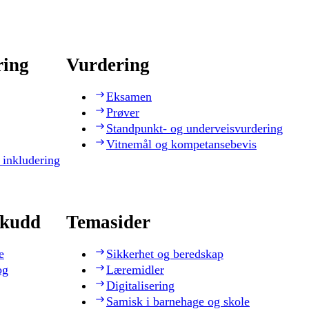
ring
Vurdering
Eksamen
Prøver
Standpunkt- og underveisvurdering
Vitnemål og kompetansebevis
 inkludering
skudd
Temasider
e
Sikkerhet og beredskap
og
Læremidler
Digitalisering
Samisk i barnehage og skole