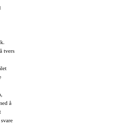
t
ak.
å tvers
let
e
n,
med å
t
 svare