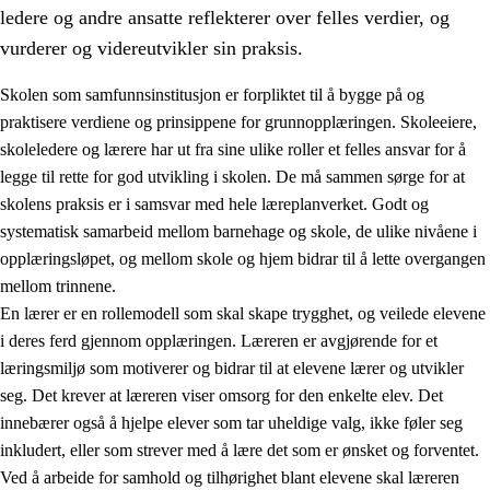
ledere og andre ansatte reflekterer over felles verdier, og
vurderer og videreutvikler sin praksis.
Skolen som samfunnsinstitusjon er forpliktet til å bygge på og
praktisere verdiene og prinsippene for grunnopplæringen. Skoleeiere,
skoleledere og lærere har ut fra sine ulike roller et felles ansvar for å
legge til rette for god utvikling i skolen. De må sammen sørge for at
skolens praksis er i samsvar med hele læreplanverket. Godt og
systematisk samarbeid mellom barnehage og skole, de ulike nivåene i
opplæringsløpet, og mellom skole og hjem bidrar til å lette overgangen
3.
Prinsipper for skolens praksis
mellom trinnene.
3.1
Et inkluderende læringsmiljø
En lærer er en rollemodell som skal skape trygghet, og veilede elevene
i deres ferd gjennom opplæringen. Læreren er avgjørende for et
3.2
Undervisning og tilpasset opplæring
læringsmiljø som motiverer og bidrar til at elevene lærer og utvikler
3.3
Samarbeid mellom hjem og skole
seg. Det krever at læreren viser omsorg for den enkelte elev. Det
innebærer også å hjelpe elever som tar uheldige valg, ikke føler seg
3.4
Opplæring i lærebedrift og arbeidsliv
inkludert, eller som strever med å lære det som er ønsket og forventet.
3.5
Profesjonsfellesskap og skoleutvikling
Ved å arbeide for samhold og tilhørighet blant elevene skal læreren