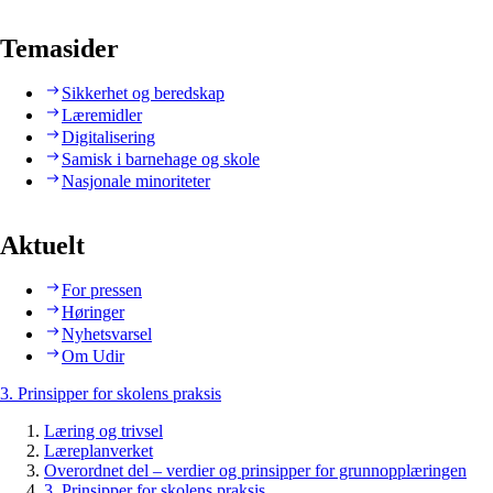
Temasider
Sikkerhet og beredskap
Læremidler
Digitalisering
Samisk i barnehage og skole
Nasjonale minoriteter
Aktuelt
For pressen
Høringer
Nyhetsvarsel
Om Udir
3. Prinsipper for skolens praksis
Læring og trivsel
Læreplanverket
Overordnet del – verdier og prinsipper for grunnopplæringen
3. Prinsipper for skolens praksis