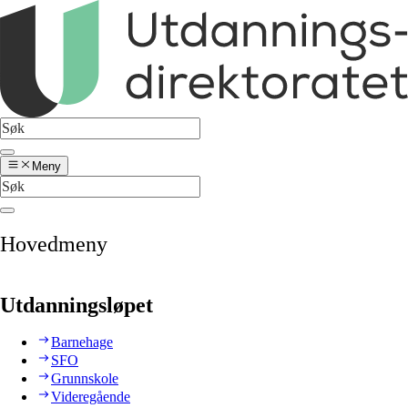
Meny
Hovedmeny
Utdanningsløpet
Barnehage
SFO
Grunnskole
Videregående