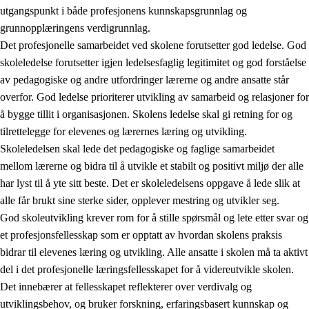
utgangspunkt i både profesjonens kunnskapsgrunnlag og
grunnopplæringens verdigrunnlag.
Det profesjonelle samarbeidet ved skolene forutsetter god ledelse. God
skoleledelse forutsetter igjen ledelsesfaglig legitimitet og god forståelse
av pedagogiske og andre utfordringer lærerne og andre ansatte står
overfor. God ledelse prioriterer utvikling av samarbeid og relasjoner for
å bygge tillit i organisasjonen. Skolens ledelse skal gi retning for og
tilrettelegge for elevenes og lærernes læring og utvikling.
Skoleledelsen skal lede det pedagogiske og faglige samarbeidet
mellom lærerne og bidra til å utvikle et stabilt og positivt miljø der alle
har lyst til å yte sitt beste. Det er skoleledelsens oppgave å lede slik at
alle får brukt sine sterke sider, opplever mestring og utvikler seg.
God skoleutvikling krever rom for å stille spørsmål og lete etter svar og
et profesjonsfellesskap som er opptatt av hvordan skolens praksis
bidrar til elevenes læring og utvikling. Alle ansatte i skolen må ta aktivt
del i det profesjonelle læringsfellesskapet for å videreutvikle skolen.
Det innebærer at fellesskapet reflekterer over verdivalg og
utviklingsbehov, og bruker forskning, erfaringsbasert kunnskap og