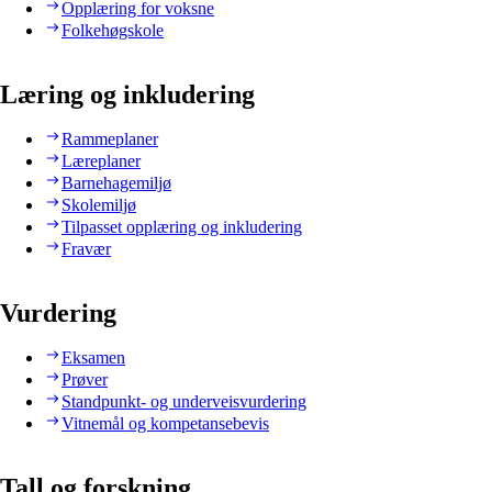
Opplæring for voksne
Folkehøgskole
Læring og inkludering
Rammeplaner
Læreplaner
Barnehagemiljø
Skolemiljø
Tilpasset opplæring og inkludering
Fravær
Vurdering
Eksamen
Prøver
Standpunkt- og underveisvurdering
Vitnemål og kompetansebevis
Tall og forskning