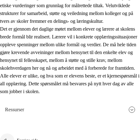
etiske vurderinger som grunnlag for målrettede tiltak. Velutviklede
strukturer for samarbeid, støtte og veiledning mellom kolleger og på
tvers av skoler fremmer en delings- og læringskultur.
Det er gjennom det daglige møtet mellom elever og lærere at skolens
brede formål blir realisert. Lærere vil i konkrete opplæringssituasjoner
oppleve spenninger mellom ulike formål og verdier. De må hele tiden
gjøre krevende avveininger mellom hensynet til den enkelte elev og
hensynet til fellesskapet, mellom å støtte og stille krav, mellom
skolehverdagen her og nå og arbeidet med å forberede for framtiden.
Alle elever er ulike, og hva som er elevens beste, er et kjernespørsmål i
all opplæring. Dette spørsmålet må besvares på nytt hver dag av alle
som jobber i skolen.
Ressurser