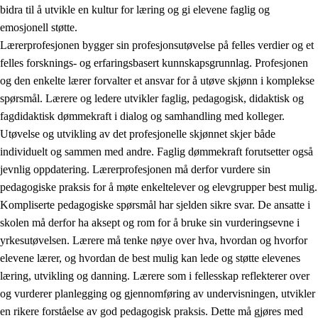
bidra til å utvikle en kultur for læring og gi elevene faglig og
emosjonell støtte.
Lærerprofesjonen bygger sin profesjonsutøvelse på felles verdier og et
felles forsknings- og erfaringsbasert kunnskapsgrunnlag. Profesjonen
og den enkelte lærer forvalter et ansvar for å utøve skjønn i komplekse
spørsmål. Lærere og ledere utvikler faglig, pedagogisk, didaktisk og
fagdidaktisk dømmekraft i dialog og samhandling med kolleger.
Utøvelse og utvikling av det profesjonelle skjønnet skjer både
individuelt og sammen med andre. Faglig dømmekraft forutsetter også
jevnlig oppdatering. Lærerprofesjonen må derfor vurdere sin
pedagogiske praksis for å møte enkeltelever og elevgrupper best mulig.
Kompliserte pedagogiske spørsmål har sjelden sikre svar. De ansatte i
skolen må derfor ha aksept og rom for å bruke sin vurderingsevne i
yrkesutøvelsen. Lærere må tenke nøye over hva, hvordan og hvorfor
elevene lærer, og hvordan de best mulig kan lede og støtte elevenes
læring, utvikling og danning. Lærere som i fellesskap reflekterer over
og vurderer planlegging og gjennomføring av undervisningen, utvikler
en rikere forståelse av god pedagogisk praksis. Dette må gjøres med