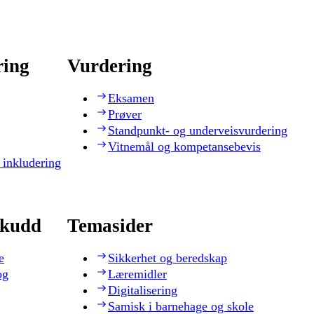
ring
Vurdering
Eksamen
Prøver
Standpunkt- og underveisvurdering
Vitnemål og kompetansebevis
 inkludering
skudd
Temasider
e
Sikkerhet og beredskap
og
Læremidler
Digitalisering
Samisk i barnehage og skole