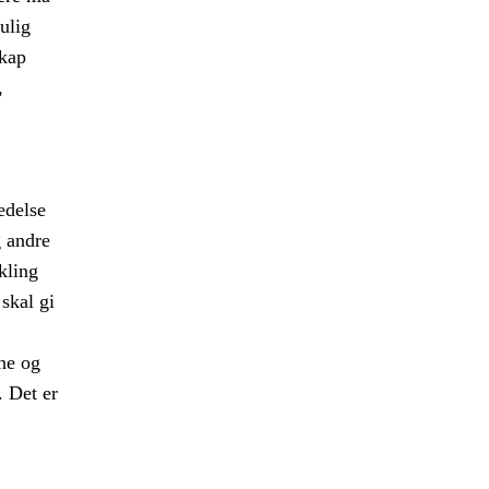
ulig
skap
,
edelse
g andre
kling
 skal gi
ne og
e. Det er