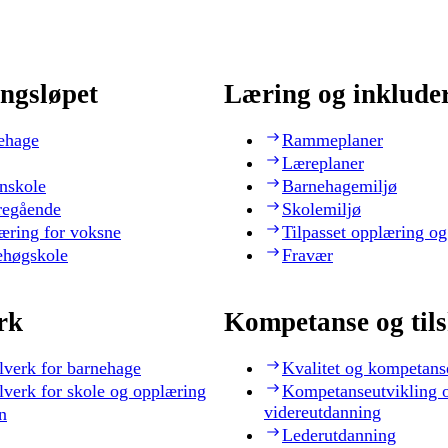
ngsløpet
Læring og inklude
ehage
Rammeplaner
Læreplaner
nskole
Barnehagemiljø
regående
Skolemiljø
æring for voksne
Tilpasset opplæring og
ehøgskole
Fravær
rk
Kompetanse og til
lverk for barnehage
Kvalitet og kompetans
lverk for skole og opplæring
Kompetanseutvikling 
videreutdanning
n
Lederutdanning