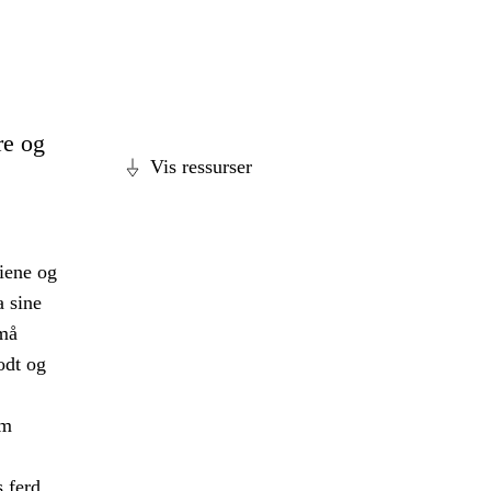
re og
Vis ressurser
diene og
a sine
 må
odt og
om
s ferd