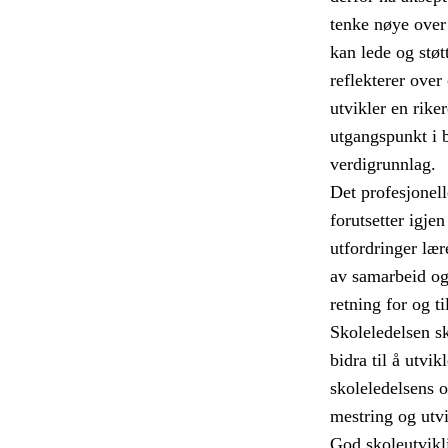
tenke nøye over
kan lede og støt
reflekterer ove
utvikler en rike
utgangspunkt i 
verdigrunnlag.
Det profesjonell
forutsetter igje
utfordringer lær
av samarbeid og 
retning for og t
Skoleledelsen s
bidra til å utvikl
skoleledelsens o
mestring og utvi
God skoleutvikli