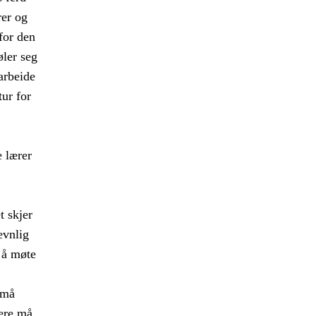
rer og
 for den
øler seg
arbeide
tur for
 lærer
t skjer
evnlig
 å møte
 må
rere må