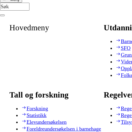
Hovedmeny
Utdanni
Barn
SFO
Grun
Vide
Oppl
Folk
Tall og forskning
Regelve
Forskning
Rege
Statistikk
Rege
Elevundersøkelsen
Tilsy
Foreldreundersøkelsen i barnehage