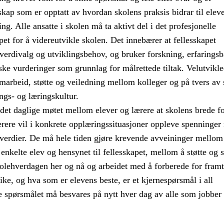
skap som er opptatt av hvordan skolens praksis bidrar til elev
ng. Alle ansatte i skolen må ta aktivt del i det profesjonelle
pet for å videreutvikle skolen. Det innebærer at fellesskapet
 verdivalg og utviklingsbehov, og bruker forskning, erfaringsb
ke vurderinger som grunnlag for målrettede tiltak. Velutvikl
amarbeid, støtte og veiledning mellom kolleger og på tvers av 
ngs- og læringskultur.
det daglige møtet mellom elever og lærere at skolens brede f
Lærere vil i konkrete opplæringssituasjoner oppleve spenninge
 verdier. De må hele tiden gjøre krevende avveininger mellom
 enkelte elev og hensynet til fellesskapet, mellom å støtte og st
olehverdagen her og nå og arbeidet med å forberede for framt
like, og hva som er elevens beste, er et kjernespørsmål i all
e spørsmålet må besvares på nytt hver dag av alle som jobber 