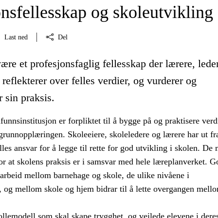
nsfellesskap og skoleutvikling
Last ned
Del
ære et profesjonsfaglig fellesskap der lærere, lede
 reflekterer over felles verdier, og vurderer og
r sin praksis.
nnsinstitusjon er forpliktet til å bygge på og praktisere ver
grunnopplæringen. Skoleeiere, skoleledere og lærere har ut fr
elles ansvar for å legge til rette for god utvikling i skolen. De
r at skolens praksis er i samsvar med hele læreplanverket. G
arbeid mellom barnehage og skole, de ulike nivåene i
, og mellom skole og hjem bidrar til å lette overgangen mell
ollemodell som skal skape trygghet, og veilede elevene i dere