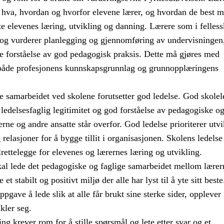
 hva, hvordan og hvorfor elevene lærer, og hvordan de best m
te elevenes læring, utvikling og danning. Lærere som i felles
r og vurderer planlegging og gjennomføring av undervisningen
re forståelse av god pedagogisk praksis. Dette må gjøres med
både profesjonens kunnskapsgrunnlag og grunnopplæringens
e samarbeidet ved skolene forutsetter god ledelse. God skolel
n ledelsesfaglig legitimitet og god forståelse av pedagogiske o
erne og andre ansatte står overfor. God ledelse prioriterer utvi
relasjoner for å bygge tillit i organisasjonen. Skolens ledelse
ilrettelegge for elevenes og lærernes læring og utvikling.
kal lede det pedagogiske og faglige samarbeidet mellom lærer
e et stabilt og positivt miljø der alle har lyst til å yte sitt best
ppgave å lede slik at alle får brukt sine sterke sider, opplever
kler seg.
ng krever rom for å stille spørsmål og lete etter svar og et