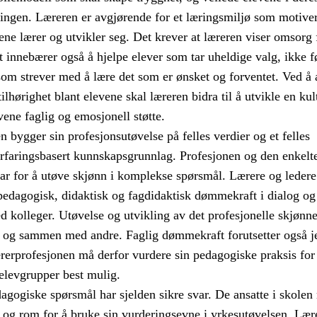
ngen. Læreren er avgjørende for et læringsmiljø som motive
evene lærer og utvikler seg. Det krever at læreren viser omsorg
t innebærer også å hjelpe elever som tar uheldige valg, ikke f
 som strever med å lære det som er ønsket og forventet. Ved å 
ilhørighet blant elevene skal læreren bidra til å utvikle en kul
vene faglig og emosjonell støtte.
 bygger sin profesjonsutøvelse på felles verdier og et felles
erfaringsbasert kunnskapsgrunnlag. Profesjonen og den enkelte
var for å utøve skjønn i komplekse spørsmål. Lærere og ledere
 pedagogisk, didaktisk og fagdidaktisk dømmekraft i dialog og
kolleger. Utøvelse og utvikling av det profesjonelle skjønne
t og sammen med andre. Faglig dømmekraft forutsetter også j
rerprofesjonen må derfor vurdere sin pedagogiske praksis for
elevgrupper best mulig.
agogiske spørsmål har sjelden sikre svar. De ansatte i skolen
t og rom for å bruke sin vurderingsevne i yrkesutøvelsen. Læ