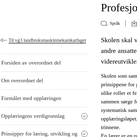
Profesjo
Språk
Skolen skal v
Til vg3 landbruksmaskinmekanikarfaget
andre ansatte
videreutvikle
Forsiden av overordnet del
Skolen som samfu
Om overordnet del
prinsippene for 
ulike roller et f
Formålet med opplæringen
sammen sørge fo
systematisk sam
Opplæringens verdigrunnlag
opplæringsløpet
trinnene.
Prinsipper for læring, utvikling og
En lærer er en r