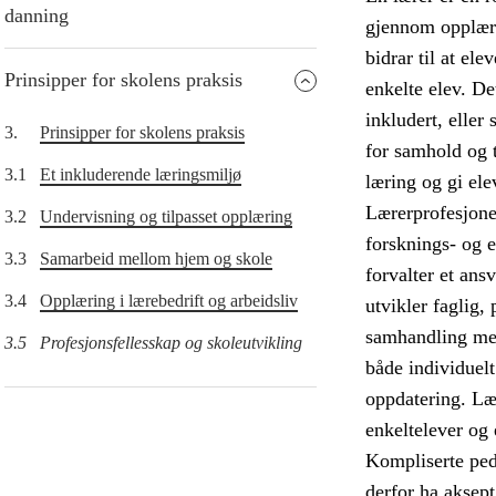
danning
gjennom opplæri
bidrar til at el
Prinsipper for skolens praksis
enkelte elev. De
inkludert, eller
3.
Prinsipper for skolens praksis
for samhold og t
3.1
Et inkluderende læringsmiljø
læring og gi ele
Lærerprofesjonen
3.2
Undervisning og tilpasset opplæring
forsknings- og 
3.3
Samarbeid mellom hjem og skole
forvalter et ans
3.4
Opplæring i lærebedrift og arbeidsliv
utvikler faglig,
samhandling med 
3.5
Profesjonsfellesskap og skoleutvikling
både individuel
oppdatering. Læ
enkeltelever og 
Kompliserte ped
derfor ha aksep