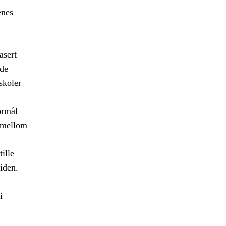
enes
asert
ede
skoler
ormål
r mellom
ille
iden.
i