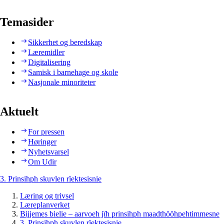
Temasider
Sikkerhet og beredskap
Læremidler
Digitalisering
Samisk i barnehage og skole
Nasjonale minoriteter
Aktuelt
For pressen
Høringer
Nyhetsvarsel
Om Udir
3. Prinsihph skuvlen rïektesisnie
Læring og trivsel
Læreplanverket
Bijjemes bielie – aarvoeh jïh prinsihph maadthööhpehtimmesne
3. Prinsihph skuvlen rïektesisnie