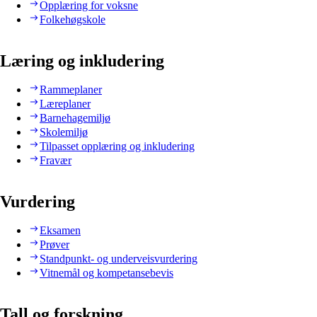
Opplæring for voksne
Folkehøgskole
Læring og inkludering
Rammeplaner
Læreplaner
Barnehagemiljø
Skolemiljø
Tilpasset opplæring og inkludering
Fravær
Vurdering
Eksamen
Prøver
Standpunkt- og underveisvurdering
Vitnemål og kompetansebevis
Tall og forskning