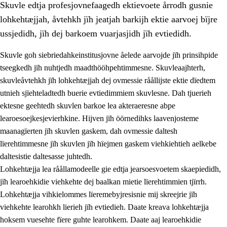
Skuvle edtja profesjovnefaagedh ektievoete årrodh gusnie
lohkehtæjjah, åvtehkh jïh jeatjah barkijh ektie aarvoej bïjre
ussjedidh, jïh dej barkoem vuarjasjidh jïh evtiedidh.
Skuvle goh siebriedahkeinstitusjovne åelede aarvojde jïh prinsihpide
tseegkedh jïh nuhtjedh maadthööhpehtimmesne. Skuvleaajhterh,
skuvleåvtehkh jïh lohkehtæjjah dej ovmessie råållijste ektie dïedtem
utnieh sjïehteladtedh buerie evtiedimmiem skuvlesne. Dah tjuerieh
ektesne geehtedh skuvlen barkoe lea akteraeresne abpe
learoesoejkesjevierhkine. Hijven jïh öörnedihks laavenjosteme
maanagïerten jïh skuvlen gaskem, dah ovmessie daltesh
3.
Prinsihph skuvlen rïektesisnie
lïerehtimmesne jïh skuvlen jïh hïejmen gaskem viehkiehtieh aelkebe
3.1
Feerhmeles lïeremebyjrese
daltesistie daltesasse juhtedh.
Lohkehtæjja lea råållamodeelle gie edtja jearsoesvoetem skaepiedidh,
3.2
Ööhpehtimmie jïh sjïehtedamme lïerehtimmie
jïh learoehkidie viehkehte dej baalkan mietie lïerehtimmien tjïrrh.
3.3
Gåetie jïh skuvle laavenjostoeh
Lohkehtæjja vihkielommes lïeremebyjresisnie mij skreejrie jïh
viehkehte learohkh lierieh jïh evtiedieh. Daate kreava lohkehtæjja
3.4
Lïerehtimmie learoesïeltesne jïh barkoejielemisnie
hoksem vuesehte fïere guhte learohkem. Daate aaj learoehkidie