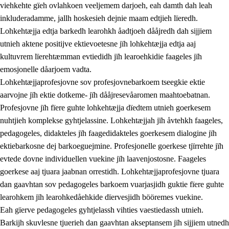
3.5
Profesjonsektievoete jïh skuvleevtiedimmie
viehkehte gïeh ovlahkoen veeljemem darjoeh, eah damth dah leah
inkluderadamme, jallh hoskesieh dejnie maam edtjieh lïeredh.
Lohkehtæjja edtja barkedh learohkh åadtjoeh dååjredh dah sijjiem
utnieh aktene positijve ektievoetesne jïh lohkehtæjja edtja aaj
kultuvrem lïerehtæmman evtiedidh jïh learoehkidie faageles jïh
emosjonelle dåarjoem vadta.
Lohkehtæjjaprofesjovne sov profesjovnebarkoem tseegkie ektie
aarvojne jïh ektie dotkeme- jïh dååjresevåaromen maahtoebatnan.
Profesjovne jïh fïere guhte lohkehtæjja dïedtem utnieh goerkesem
nuhtjieh komplekse gyhtjelassine. Lohkehtæjjah jïh åvtehkh faageles,
pedagogeles, didakteles jïh faagedidakteles goerkesem dialogine jïh
ektiebarkosne dej barkoeguejmine. Profesjonelle goerkese tjïrrehte jïh
evtede dovne individuellen vuekine jïh laavenjostosne. Faageles
goerkese aaj tjuara jaabnan orrestidh. Lohkehtæjjaprofesjovne tjuara
dan gaavhtan sov pedagogeles barkoem vuarjasjidh guktie fïere guhte
learohkem jïh learohkedåehkide dïervesjidh bööremes vuekine.
Eah gïerve pedagogeles gyhtjelassh vihties vaestiedassh utnieh.
Barkijh skuvlesne tjuerieh dan gaavhtan akseptansem jïh sijjiem utnedh