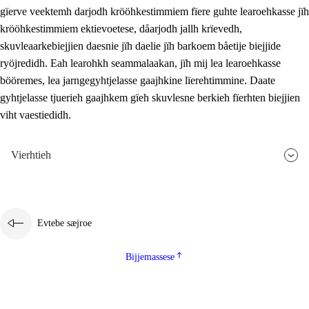
gïerve veektemh darjodh krööhkestimmiem fïere guhte learoehkasse jïh
krööhkestimmiem ektievoetese, dåarjodh jallh krïevedh,
skuvleaarkebiejjien daesnie jïh daelie jïh barkoem båetije biejjide
ryöjredidh. Eah learohkh seammalaakan, jïh mij lea learoehkasse
bööremes, lea jarngegyhtjelasse gaajhkine lïerehtimmine. Daate
gyhtjelasse tjuerieh gaajhkem gïeh skuvlesne berkieh fïerhten biejjien
viht vaestiedidh.
Vierhtieh
Evtebe sæjroe
Bijjemassese