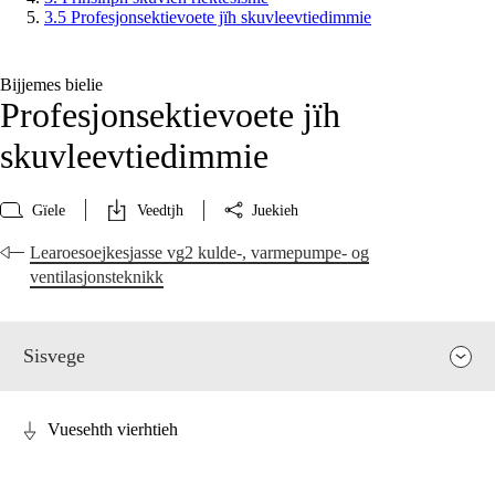
3.5 Profesjonsektievoete jïh skuvleevtiedimmie
Bijjemes bielie
Profesjonsektievoete jïh
skuvleevtiedimmie
Gïele
Veedtjh
Juekieh
Learoesoejkesjasse vg2 kulde-, varmepumpe- og
ventilasjonsteknikk
Sisvege
Vuesehth vierhtieh