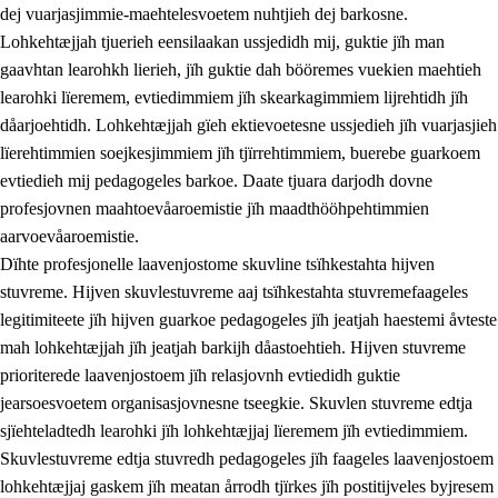
dej vuarjasjimmie-maehtelesvoetem nuhtjieh dej barkosne.
Lohkehtæjjah tjuerieh eensilaakan ussjedidh mij, guktie jïh man
gaavhtan learohkh lierieh, jïh guktie dah bööremes vuekien maehtieh
learohki lïeremem, evtiedimmiem jïh skearkagimmiem lijrehtidh jïh
dåarjoehtidh. Lohkehtæjjah gïeh ektievoetesne ussjedieh jïh vuarjasjieh
lïerehtimmien soejkesjimmiem jïh tjïrrehtimmiem, buerebe guarkoem
evtiedieh mij pedagogeles barkoe. Daate tjuara darjodh dovne
profesjovnen maahtoevåaroemistie jïh maadthööhpehtimmien
aarvoevåaroemistie.
Dïhte profesjonelle laavenjostome skuvline tsïhkestahta hijven
stuvreme. Hijven skuvlestuvreme aaj tsïhkestahta stuvremefaageles
legitimiteete jïh hijven guarkoe pedagogeles jïh jeatjah haestemi åvteste
mah lohkehtæjjah jïh jeatjah barkijh dåastoehtieh. Hijven stuvreme
prioriterede laavenjostoem jïh relasjovnh evtiedidh guktie
jearsoesvoetem organisasjovnesne tseegkie. Skuvlen stuvreme edtja
sjïehteladtedh learohki jïh lohkehtæjjaj lïeremem jïh evtiedimmiem.
Skuvlestuvreme edtja stuvredh pedagogeles jïh faageles laavenjostoem
lohkehtæjjaj gaskem jïh meatan årrodh tjïrkes jïh postitijveles byjresem