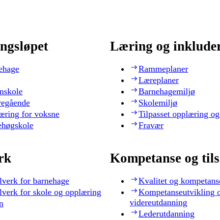
ngsløpet
Læring og inklude
ehage
Rammeplaner
Læreplaner
nskole
Barnehagemiljø
regående
Skolemiljø
æring for voksne
Tilpasset opplæring og
ehøgskole
Fravær
rk
Kompetanse og til
lverk for barnehage
Kvalitet og kompetans
lverk for skole og opplæring
Kompetanseutvikling 
videreutdanning
n
Lederutdanning