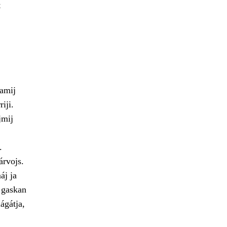
t
lamij
iji.
jmij
.
árvojs.
áj ja
e gaskan
ágátja,