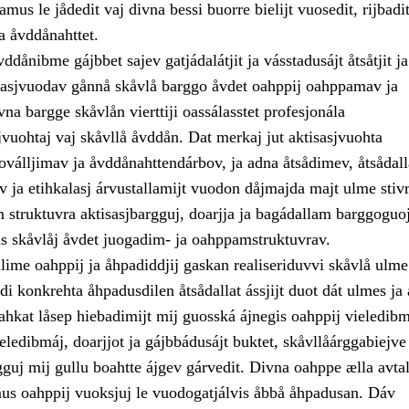
amus le jådedit vaj divna bessi buorre bielijt vuosedit, rijbadi
sa åvddånahttet.
ddånibme gájbbet sajev gatjádalátjit ja vásstadusájt åtsåtjit ja
sasjvuodav gånnå skåvlå barggo åvdet oahppij oahppamav ja
a bargge skåvlån vierttiji oassálasstet profesjonála
vuohtaj vaj skåvllå åvddån. Dat merkaj jut aktisasjvuohta
oválljimav ja åvddånahttendárbov, ja adna åtsådimev, åtsådal
ja etihkalasj árvustallamijt vuodon dåjmajda majt ulme stivrr
 struktuvra aktisasjbargguj, doarjja ja bagádallam barggoguo
ás skåvlåj åvdet juogadim- ja oahppamstruktuvrav.
lime oahppij ja åhpadiddjij gaskan realiseriduvvi skåvlå ulme
i konkrehta åhpadusdilen åtsådallat ássjijt duot dát ulmes ja 
hkat låsep hiebadimijt mij guosská ájnegis oahppij vieledibm
eledibmáj, doarjjot ja gájbbádusájt buktet, skåvllåárggabiejv
gguj mij gullu boahtte ájgev gárvedit. Divna oahppe ælla avtal
mus oahppij vuoksjuj le vuodogatjálvis åbbå åhpadusan. Dáv