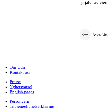
gatjálvisáv vier
Åvdep biel
Om Udir
Kontakt oss
Presse
Nyhetsvarsel
English pages
Personvern
Tilgjengelighetserklæring