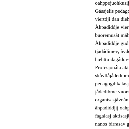
oahppejuohkusij
Gássjelis pedago
vierttiji dan di
Åhpadiddje viert
buoremusát máht
Åhpadiddje gudi 
tjadádimev, åvd
hæhttu dagáduv
Profesjonála ak
skåvllåjådedibme
pedagogihkalasj 
jådedibme vuorot
organisasjåvnån.
åhpadiddjij oah
fágalasj aktisas
nanos birrasav 