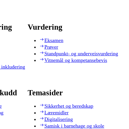
ring
Vurdering
Eksamen
Prøver
Standpunkt- og underveisvurdering
Vitnemål og kompetansebevis
 inkludering
skudd
Temasider
e
Sikkerhet og beredskap
og
Læremidler
Digitalisering
Samisk i barnehage og skole