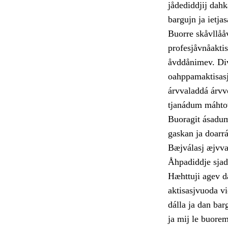
jådediddjij dahk
bargujn ja ietja
Buorre skåvllååv
profesjåvnåakti
åvddånimev. Divn
oahppamaktisasj
árvvaladdá árvv
tjanádum máhtov 
Buoragit ásadum
gaskan ja doarr
Bæjválasj æjvva
Åhpadiddje sjadd
Hæhttuji agev da
aktisasjvuoda vi
dálla ja dan bar
ja mij le buore