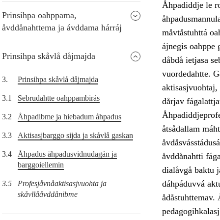
Åhpadiddje le r
Prinsihpa oahppama,
åhpadusmannulag
åvddånahttema ja ávddama hárráj
måvtåstuhttá oah
ájnegis oahppe g
Prinsihpa skåvlå dåjmajda
dåbdå ietjasa se
vuordedahtte. Gå
3.
Prinsihpa skåvlå dåjmajda
aktisasjvuohtaj
3.1
Sebrudahtte oahppambirás
dårjav fágalattja
Åhpadiddjeprofes
3.2
Åhpadibme ja hiebadum åhpadus
åtsådallam máht
3.3
Aktisasjbarggo sijda ja skåvlå gaskan
åvdåsvásstádusá
3.4
Åhpadus åhpadusvidnudagán ja
åvddånahtti fága
barggoiellemin
dialåvgå baktu 
dáhpáduvvá aktug
3.5
Profesjåvnåaktisasjvuohta ja
skåvllååvddånibme
ådåstuhttemav. Å
pedagogihkalasj