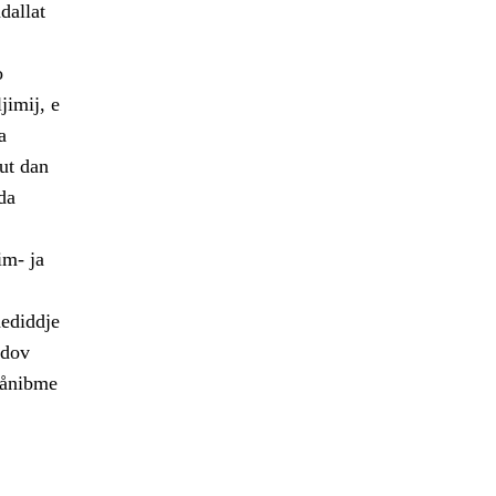
dallat
o
jimij, e
a
lut dan
da
im- ja
dediddje
jdov
dånibme