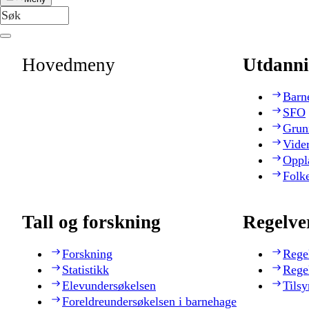
Hovedmeny
Utdanni
Barn
SFO
Grun
Vide
Oppl
Folk
Tall og forskning
Regelve
Forskning
Rege
Statistikk
Rege
Elevundersøkelsen
Tilsy
Foreldreundersøkelsen i barnehage