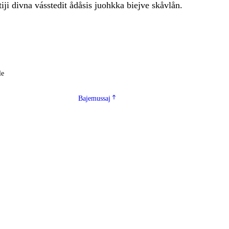
ttiji divna vásstedit ådåsis juohkka biejve skåvlån.
le
Bajemussaj