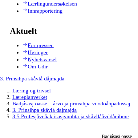
Lærlingundersøkelsen
Innrapportering
Aktuelt
For pressen
Høringer
Nyhetsvarsel
Om Udir
3. Prinsihpa skåvlå dåjmajda
Læring og trivsel
Læreplanverket
Badjásasj oasse – árvo ja prinsihpa vuodoåhpadussaj
3. Prinsihpa skåvlå dåjmajda
3.5 Profesjåvnåaktisasjvuohta ja skåvllååvddånibme
Badjásasj oasse