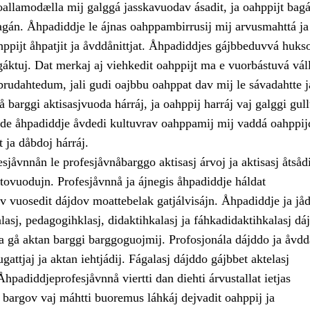
oallamodælla mij galggá jasskavuodav ásadit, ja oahppijt bagá
án. Åhpadiddje le ájnas oahppambirrusij mij arvusmahttá ja
ppijt åhpatjit ja åvddånittjat. Åhpadiddjes gájbbeduvvá huks
áktuj. Dat merkaj aj viehkedit oahppijt ma e vuorbástuvá váll
brudahtedum, jali gudi oajbbu oahppat dav mij le sávadahtte j
 barggi aktisasjvuoda hárráj, ja oahppij harráj vaj galggi gul
, de åhpadiddje åvdedi kultuvrav oahppamij mij vaddá oahppij
t ja dåbdoj hárráj.
jåvnnån le profesjåvnåbarggo aktisasj árvoj ja aktisasj åtsåd
tovuodujn. Profesjåvnnå ja ájnegis åhpadiddje háldat
v vuosedit dájdov moattebelak gatjálvisájn. Åhpadiddje ja jå
lasj, pedagogihklasj, didaktihkalasj ja fáhkadidaktihkalasj dá
ja gå aktan barggi barggoguojmij. Profosjonála dájddo ja åvd
attjaj ja aktan iehtjádij. Fágalasj dájddo gájbbet aktelasj
hpadiddjeprofesjåvnnå viertti dan diehti árvustallat ietjas
 bargov vaj máhtti buoremus láhkáj dejvadit oahppij ja