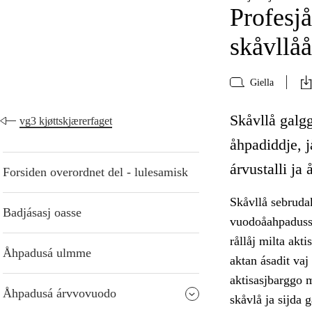
Profesjå
skåvllå
Giella
Skåvllå galgg
vg3 kjøttskjærerfaget
åhpadiddje, jå
árvustalli ja
Forsiden overordnet del - lulesamisk
Skåvllå sebrudak
Badjásasj oasse
vuodoåahpadussaj
rållåj milta akt
Åhpadusá ulmme
aktan ásadit vaj
aktisasjbarggo 
Åhpadusá árvvovuodo
skåvlå ja sijda 