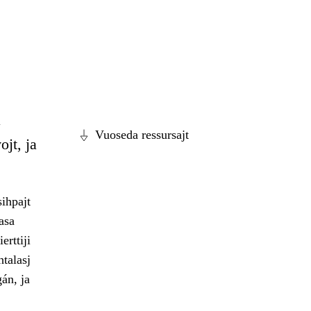
å
Vuoseda ressursajt
ojt, ja
sihpajt
asa
erttiji
talasj
án, ja