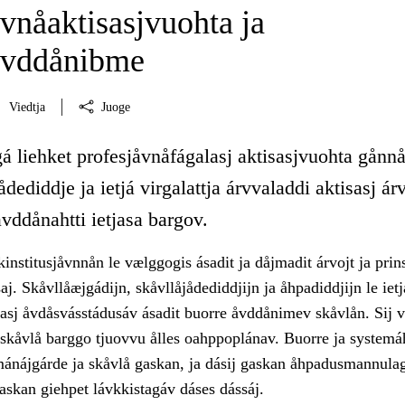
vnåaktisasjvuohta ja
åvddånibme
Viedtja
Juoge
á liehket profesjåvnåfágalasj aktisasjvuohta gånn
dediddje ja ietjá virgalattja árvvaladdi aktisasj árv
 åvddånahtti ietjasa bargov.
institusjåvnnån le vælggogis ásadit ja dåjmadit árvojt ja prin
. Skåvllåæjgádijn, skåvllåjådediddjijn ja åhpadiddjijn le ietj
isasj åvdåsvásstádusáv ásadit buorre åvddånimev skåvlån. Sij vi
 skåvlå barggo tjuovvu ålles oahppoplánav. Buorre ja systemáh
mánájgárde ja skåvlå gaskan, ja dásij gaskan åhpadusmannulag
gaskan giehpet lávkkistagáv dáses dássáj.