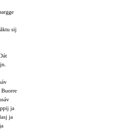
 bargge
åktu sij
Dát
jn.
sáv
. Buorre
usáv
ppij ja
asj ja
ja