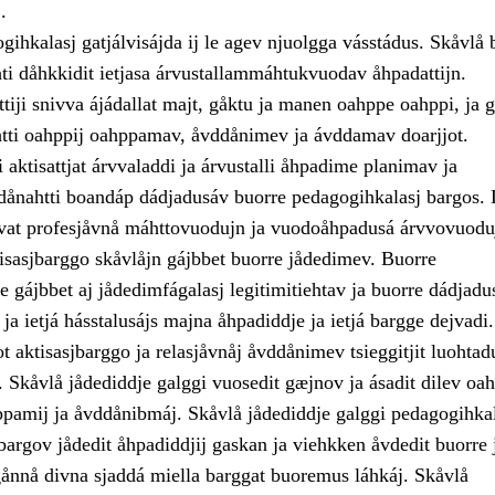
.
gihkalasj gatjálvisájda ij le agev njuolgga vásstádus. Skåvlå
ehti dåhkkidit ietjasa árvustallammáhtukvuodav åhpadattijn.
tiji snivva ájádallat majt, gåktu ja manen oahppe oahppi, ja g
ti oahppij oahppamav, åvddånimev ja ávddamav doarjjot.
aktisattjat árvvaladdi ja árvustalli åhpadime planimav ja
dånahtti boandáp dádjadusáv buorre pedagogihkalasj bargos. 
vat profesjåvnå máhttovuodujn ja vuodoåhpadusá árvvovuodu
tisasjbarggo skåvlåjn gájbbet buorre jådedimev. Buorre
 gájbbet aj jådedimfágalasj legitimitiehtav ja buorre dádjadu
ja ietjá hásstalusájs majna åhpadiddje ja ietjá bargge dejvadi
 aktisasjbarggo ja relasjåvnåj åvddånimev tsieggitjit luohtad
 Skåvlå jådediddje galggi vuosedit gæjnov ja ásadit dilev oah
ppamij ja åvddånibmáj. Skåvlå jådediddje galggi pedagogihkal
jbargov jådedit åhpadiddjij gaskan ja viehkken åvdedit buorre 
gånnå divna sjaddá miella barggat buoremus láhkáj. Skåvlå