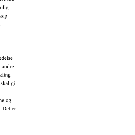
ulig
skap
,
edelse
g andre
kling
 skal gi
ne og
e. Det er