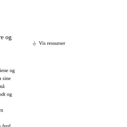
re og
Vis ressurser
diene og
a sine
 må
odt og
om
s ferd