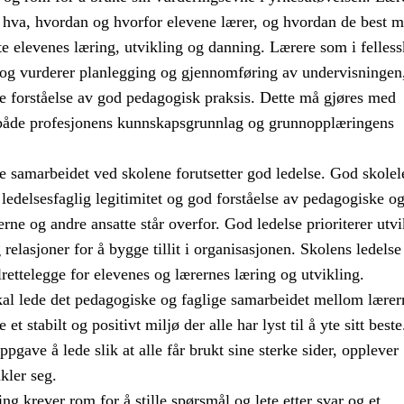
 hva, hvordan og hvorfor elevene lærer, og hvordan de best m
te elevenes læring, utvikling og danning. Lærere som i felles
r og vurderer planlegging og gjennomføring av undervisningen
re forståelse av god pedagogisk praksis. Dette må gjøres med
både profesjonens kunnskapsgrunnlag og grunnopplæringens
e samarbeidet ved skolene forutsetter god ledelse. God skolel
n ledelsesfaglig legitimitet og god forståelse av pedagogiske o
erne og andre ansatte står overfor. God ledelse prioriterer utvi
relasjoner for å bygge tillit i organisasjonen. Skolens ledelse
ilrettelegge for elevenes og lærernes læring og utvikling.
kal lede det pedagogiske og faglige samarbeidet mellom lærer
e et stabilt og positivt miljø der alle har lyst til å yte sitt best
ppgave å lede slik at alle får brukt sine sterke sider, opplever
kler seg.
ng krever rom for å stille spørsmål og lete etter svar og et