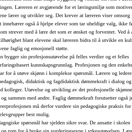
ngen. Læreren er avgjørende for et læringsmiljø som motive
evene lærer og utvikler seg. Det krever at læreren viser omsorg
t innebærer også å hjelpe elever som tar uheldige valg, ikke f
 som strever med å lære det som er ønsket og forventet. Ved å 
ilhørighet blant elevene skal læreren bidra til å utvikle en kul
vene faglig og emosjonell støtte.
 bygger sin profesjonsutøvelse på felles verdier og et felles
erfaringsbasert kunnskapsgrunnlag. Profesjonen og den enkelte
var for å utøve skjønn i komplekse spørsmål. Lærere og ledere
 pedagogisk, didaktisk og fagdidaktisk dømmekraft i dialog og
kolleger. Utøvelse og utvikling av det profesjonelle skjønne
t og sammen med andre. Faglig dømmekraft forutsetter også j
rerprofesjonen må derfor vurdere sin pedagogiske praksis for
elevgrupper best mulig.
agogiske spørsmål har sjelden sikre svar. De ansatte i skolen
t og rom for å bruke sin vurderingsevne i yrkesutøvelsen. Læ