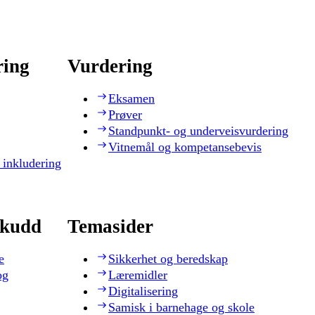
ring
Vurdering
Eksamen
Prøver
Standpunkt- og underveisvurdering
Vitnemål og kompetansebevis
 inkludering
skudd
Temasider
e
Sikkerhet og beredskap
og
Læremidler
Digitalisering
Samisk i barnehage og skole