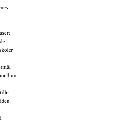
enes
asert
ede
skoler
ormål
r mellom
ille
iden.
i