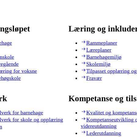
ngsløpet
Læring og inklude
ehage
Rammeplaner
Læreplaner
nskole
Barnehagemiljø
regående
Skolemiljø
æring for voksne
Tilpasset opplæring og
ehøgskole
Fravær
rk
Kompetanse og til
lverk for barnehage
Kvalitet og kompetans
lverk for skole og opplæring
Kompetanseutvikling 
videreutdanning
n
Lederutdanning