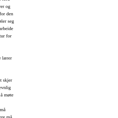
rer og
 for den
øler seg
arbeide
tur for
 lærer
t skjer
evnlig
 å møte
 må
rere må