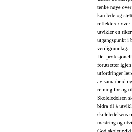
tenke nøye over
kan lede og støt
reflekterer ove
utvikler en rike
utgangspunkt i 
verdigrunnlag.
Det profesjonell
forutsetter igje
utfordringer lær
av samarbeid og 
retning for og t
Skoleledelsen s
bidra til å utvikl
skoleledelsens o
mestring og utvi
God skoleutvikli