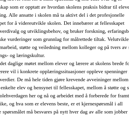
skap som er opptatt av hvordan skolens praksis bidrar til elev
ng. Alle ansatte i skolen må ta aktivt del i det profesjonelle
pet for å videreutvikle skolen. Det innebærer at fellesskapet
 verdivalg og utviklingsbehov, og bruker forskning, erfaringsb
ke vurderinger som grunnlag for målrettede tiltak. Velutvikl
amarbeid, støtte og veiledning mellom kolleger og på tvers av 
ngs- og læringskultur.
det daglige møtet mellom elever og lærere at skolens brede f
Lærere vil i konkrete opplæringssituasjoner oppleve spenninge
 verdier. De må hele tiden gjøre krevende avveininger mellom
 enkelte elev og hensynet til fellesskapet, mellom å støtte og st
olehverdagen her og nå og arbeidet med å forberede for framt
like, og hva som er elevens beste, er et kjernespørsmål i all
e spørsmålet må besvares på nytt hver dag av alle som jobber 