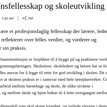
nsfellesskap og skoleutvikling
Last ned
Del
ære et profesjonsfaglig fellesskap der lærere, lede
 reflekterer over felles verdier, og vurderer og
r sin praksis.
nnsinstitusjon er forpliktet til å bygge på og praktisere ver
grunnopplæringen. Skoleeiere, skoleledere og lærere har ut fr
elles ansvar for å legge til rette for god utvikling i skolen. De
r at skolens praksis er i samsvar med hele læreplanverket. G
arbeid mellom barnehage og skole, de ulike nivåene i
, og mellom skole og hjem bidrar til å lette overgangen mell
ollemodell som skal skape trygghet, og veilede elevene i dere