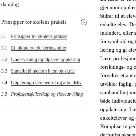
danning
gjennom opplæri
bidrar til at el
Prinsipper for skolens praksis
enkelte elev. De
inkludert, eller
3.
Prinsipper for skolens praksis
for samhold og t
3.1
Et inkluderende læringsmiljø
læring og gi ele
Lærerprofesjonen
3.2
Undervisning og tilpasset opplæring
forsknings- og 
3.3
Samarbeid mellom hjem og skole
forvalter et ans
3.4
Opplæring i lærebedrift og arbeidsliv
utvikler faglig,
samhandling med 
3.5
Profesjonsfellesskap og skoleutvikling
både individuel
oppdatering. Læ
enkeltelever og 
Kompliserte ped
derfor ha aksep