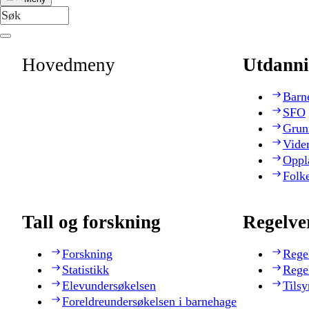
Hovedmeny
Utdanni
Barn
SFO
Grun
Vide
Oppl
Folk
Tall og forskning
Regelve
Forskning
Rege
Statistikk
Rege
Elevundersøkelsen
Tilsy
Foreldreundersøkelsen i barnehage