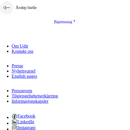
Åvdep bielle
Bajemussaj
Om Udir
Kontakt oss
Presse
Nyhetsvarsel
English pages
Personvern
Tilgjengelighetserklæring
Informasjonskapsler
Facebook
LinkedIn
Instagram