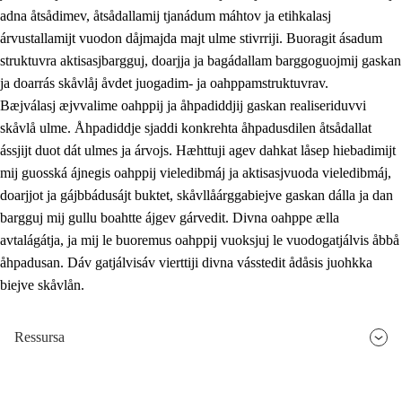
adna åtsådimev, åtsådallamij tjanádum máhtov ja etihkalasj
árvustallamijt vuodon dåjmajda majt ulme stivrriji. Buoragit ásadum
struktuvra aktisasjbargguj, doarjja ja bagádallam barggoguojmij gaskan
ja doarrás skåvlåj åvdet juogadim- ja oahppamstruktuvrav.
Bæjválasj æjvvalime oahppij ja åhpadiddjij gaskan realiseriduvvi
skåvlå ulme. Åhpadiddje sjaddi konkrehta åhpadusdilen åtsådallat
ássjijt duot dát ulmes ja árvojs. Hæhttuji agev dahkat låsep hiebadimijt
mij guosská ájnegis oahppij vieledibmáj ja aktisasjvuoda vieledibmáj,
doarjjot ja gájbbádusájt buktet, skåvllåárggabiejve gaskan dálla ja dan
bargguj mij gullu boahtte ájgev gárvedit. Divna oahppe ælla
avtalágátja, ja mij le buoremus oahppij vuoksjuj le vuodogatjálvis åbbå
åhpadusan. Dáv gatjálvisáv vierttiji divna vásstedit ådåsis juohkka
biejve skåvlån.
Ressursa