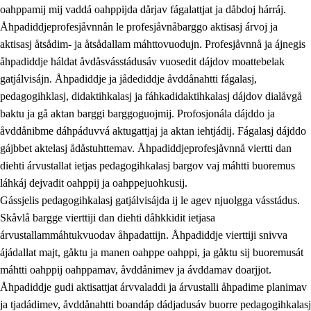
oahppamij mij vaddá oahppijda dårjav fágalattjat ja dåbdoj hárráj.
Åhpadiddjeprofesjåvnnån le profesjåvnåbarggo aktisasj árvoj ja
aktisasj åtsådim- ja åtsådallam máhttovuodujn. Profesjåvnnå ja ájnegis
åhpadiddje háldat åvdåsvásstádusáv vuosedit dájdov moattebelak
gatjálvisájn. Åhpadiddje ja jådediddje åvddånahtti fágalasj,
pedagogihklasj, didaktihkalasj ja fáhkadidaktihkalasj dájdov dialåvgå
baktu ja gå aktan barggi barggoguojmij. Profosjonála dájddo ja
åvddånibme dáhpáduvvá aktugattjaj ja aktan iehtjádij. Fágalasj dájddo
gájbbet aktelasj ådåstuhttemav. Åhpadiddjeprofesjåvnnå viertti dan
diehti árvustallat ietjas pedagogihkalasj bargov vaj máhtti buoremus
láhkáj dejvadit oahppij ja oahppejuohkusij.
Gássjelis pedagogihkalasj gatjálvisájda ij le agev njuolgga vásstádus.
Skåvlå bargge vierttiji dan diehti dåhkkidit ietjasa
árvustallammáhtukvuodav åhpadattijn. Åhpadiddje vierttiji snivva
ájádallat majt, gåktu ja manen oahppe oahppi, ja gåktu sij buoremusát
máhtti oahppij oahppamav, åvddånimev ja ávddamav doarjjot.
Åhpadiddje gudi aktisattjat árvvaladdi ja árvustalli åhpadime planimav
ja tjadádimev, åvddånahtti boandáp dádjadusáv buorre pedagogihkalasj