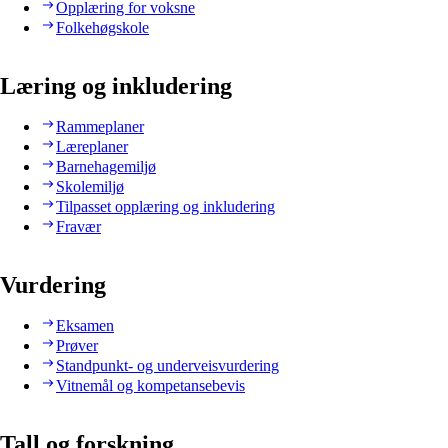
Opplæring for voksne
Folkehøgskole
Læring og inkludering
Rammeplaner
Læreplaner
Barnehagemiljø
Skolemiljø
Tilpasset opplæring og inkludering
Fravær
Vurdering
Eksamen
Prøver
Standpunkt- og underveisvurdering
Vitnemål og kompetansebevis
Tall og forskning