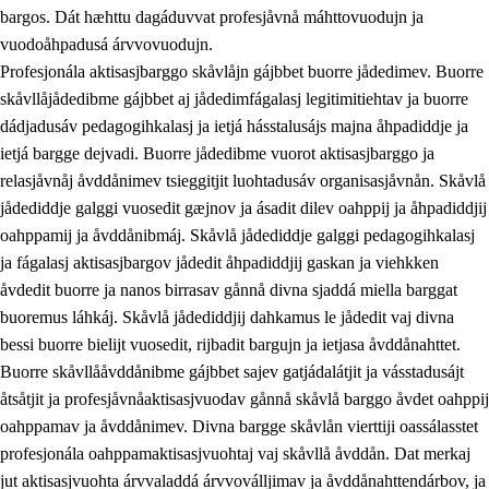
bargos. Dát hæhttu dagáduvvat profesjåvnå máhttovuodujn ja
vuodoåhpadusá árvvovuodujn.
Profesjonála aktisasjbarggo skåvlåjn gájbbet buorre jådedimev. Buorre
skåvllåjådedibme gájbbet aj jådedimfágalasj legitimitiehtav ja buorre
dádjadusáv pedagogihkalasj ja ietjá hásstalusájs majna åhpadiddje ja
ietjá bargge dejvadi. Buorre jådedibme vuorot aktisasjbarggo ja
relasjåvnåj åvddånimev tsieggitjit luohtadusáv organisasjåvnån. Skåvlå
jådediddje galggi vuosedit gæjnov ja ásadit dilev oahppij ja åhpadiddjij
oahppamij ja åvddånibmáj. Skåvlå jådediddje galggi pedagogihkalasj
ja fágalasj aktisasjbargov jådedit åhpadiddjij gaskan ja viehkken
åvdedit buorre ja nanos birrasav gånnå divna sjaddá miella barggat
buoremus láhkáj. Skåvlå jådediddjij dahkamus le jådedit vaj divna
bessi buorre bielijt vuosedit, rijbadit bargujn ja ietjasa åvddånahttet.
Buorre skåvllååvddånibme gájbbet sajev gatjádalátjit ja vásstadusájt
åtsåtjit ja profesjåvnåaktisasjvuodav gånnå skåvlå barggo åvdet oahppij
oahppamav ja åvddånimev. Divna bargge skåvlån vierttiji oassálasstet
profesjonála oahppamaktisasjvuohtaj vaj skåvllå åvddån. Dat merkaj
jut aktisasjvuohta árvvaladdá árvvoválljimav ja åvddånahttendárbov, ja