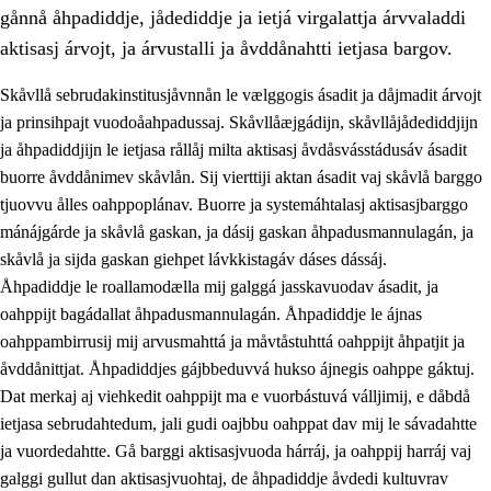
gånnå åhpadiddje, jådediddje ja ietjá virgalattja árvvaladdi
aktisasj árvojt, ja árvustalli ja åvddånahtti ietjasa bargov.
Skåvllå sebrudakinstitusjåvnnån le vælggogis ásadit ja dåjmadit árvojt
ja prinsihpajt vuodoåahpadussaj. Skåvllåæjgádijn, skåvllåjådediddjijn
ja åhpadiddjijn le ietjasa rållåj milta aktisasj åvdåsvásstádusáv ásadit
buorre åvddånimev skåvlån. Sij vierttiji aktan ásadit vaj skåvlå barggo
tjuovvu ålles oahppoplánav. Buorre ja systemáhtalasj aktisasjbarggo
mánájgárde ja skåvlå gaskan, ja dásij gaskan åhpadusmannulagán, ja
skåvlå ja sijda gaskan giehpet lávkkistagáv dáses dássáj.
3.
Prinsihpa skåvlå dåjmajda
Åhpadiddje le roallamodælla mij galggá jasskavuodav ásadit, ja
3.1
Sebrudahtte oahppambirás
oahppijt bagádallat åhpadusmannulagán. Åhpadiddje le ájnas
oahppambirrusij mij arvusmahttá ja måvtåstuhttá oahppijt åhpatjit ja
3.2
Åhpadibme ja hiebadum åhpadus
åvddånittjat. Åhpadiddjes gájbbeduvvá hukso ájnegis oahppe gáktuj.
3.3
Aktisasjbarggo sijda ja skåvlå gaskan
Dat merkaj aj viehkedit oahppijt ma e vuorbástuvá válljimij, e dåbdå
ietjasa sebrudahtedum, jali gudi oajbbu oahppat dav mij le sávadahtte
3.4
Åhpadus åhpadusvidnudagán ja barggoiellemin
ja vuordedahtte. Gå barggi aktisasjvuoda hárráj, ja oahppij harráj vaj
3.5
Profesjåvnåaktisasjvuohta ja skåvllååvddånibme
galggi gullut dan aktisasjvuohtaj, de åhpadiddje åvdedi kultuvrav