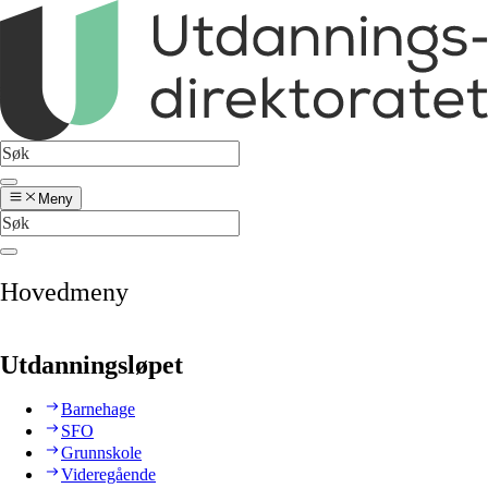
Meny
Hovedmeny
Utdanningsløpet
Barnehage
SFO
Grunnskole
Videregående