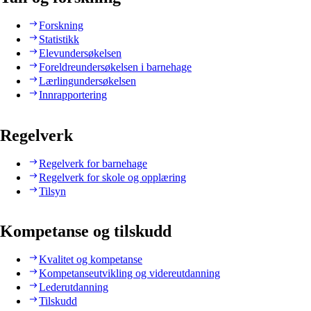
Forskning
Statistikk
Elevundersøkelsen
Foreldreundersøkelsen i barnehage
Lærlingundersøkelsen
Innrapportering
Regelverk
Regelverk for barnehage
Regelverk for skole og opplæring
Tilsyn
Kompetanse og tilskudd
Kvalitet og kompetanse
Kompetanseutvikling og videreutdanning
Lederutdanning
Tilskudd