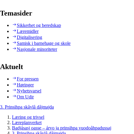
Temasider
Sikkerhet og beredskap
Læremidler
Digitalisering
Samisk i barnehage og skole
Nasjonale minoriteter
Aktuelt
For pressen
Høringer
Nyhetsvarsel
Om Udir
3. Prinsihpa skåvlå dåjmajda
Læring og trivsel
Læreplanverket
Badjásasj oasse – árvo ja prinsihpa vuodoåhpadussaj
3. Prinsihpa skåvlå dåjmajda