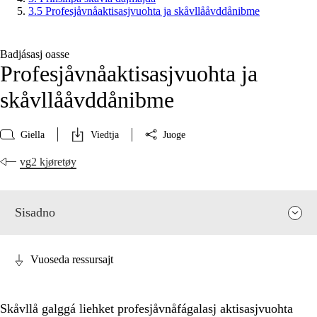
3.5 Profesjåvnåaktisasjvuohta ja skåvllååvddånibme
Badjásasj oasse
Profesjåvnåaktisasjvuohta ja
skåvllååvddånibme
Giella
Viedtja
Juoge
vg2 kjøretøy
Sisadno
Vuoseda ressursajt
Skåvllå galggá liehket profesjåvnåfágalasj aktisasjvuohta