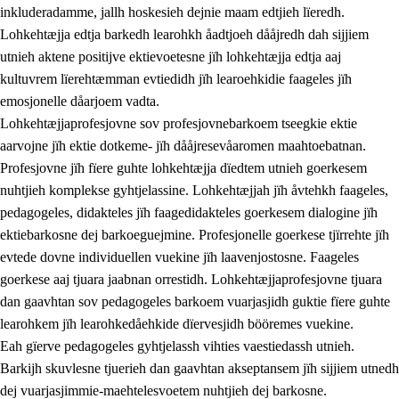
inkluderadamme, jallh hoskesieh dejnie maam edtjieh lïeredh.
Lohkehtæjja edtja barkedh learohkh åadtjoeh dååjredh dah sijjiem
utnieh aktene positijve ektievoetesne jïh lohkehtæjja edtja aaj
kultuvrem lïerehtæmman evtiedidh jïh learoehkidie faageles jïh
emosjonelle dåarjoem vadta.
Lohkehtæjjaprofesjovne sov profesjovnebarkoem tseegkie ektie
aarvojne jïh ektie dotkeme- jïh dååjresevåaromen maahtoebatnan.
Profesjovne jïh fïere guhte lohkehtæjja dïedtem utnieh goerkesem
nuhtjieh komplekse gyhtjelassine. Lohkehtæjjah jïh åvtehkh faageles,
pedagogeles, didakteles jïh faagedidakteles goerkesem dialogine jïh
ektiebarkosne dej barkoeguejmine. Profesjonelle goerkese tjïrrehte jïh
evtede dovne individuellen vuekine jïh laavenjostosne. Faageles
goerkese aaj tjuara jaabnan orrestidh. Lohkehtæjjaprofesjovne tjuara
dan gaavhtan sov pedagogeles barkoem vuarjasjidh guktie fïere guhte
learohkem jïh learohkedåehkide dïervesjidh bööremes vuekine.
Eah gïerve pedagogeles gyhtjelassh vihties vaestiedassh utnieh.
Barkijh skuvlesne tjuerieh dan gaavhtan akseptansem jïh sijjiem utnedh
dej vuarjasjimmie-maehtelesvoetem nuhtjieh dej barkosne.