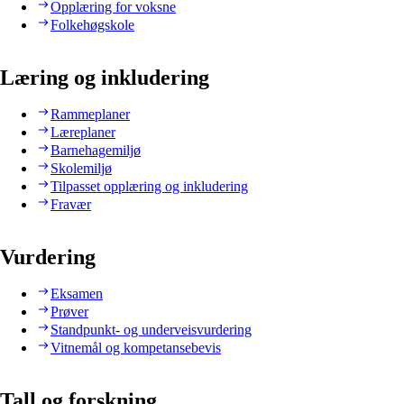
Opplæring for voksne
Folkehøgskole
Læring og inkludering
Rammeplaner
Læreplaner
Barnehagemiljø
Skolemiljø
Tilpasset opplæring og inkludering
Fravær
Vurdering
Eksamen
Prøver
Standpunkt- og underveisvurdering
Vitnemål og kompetansebevis
Tall og forskning