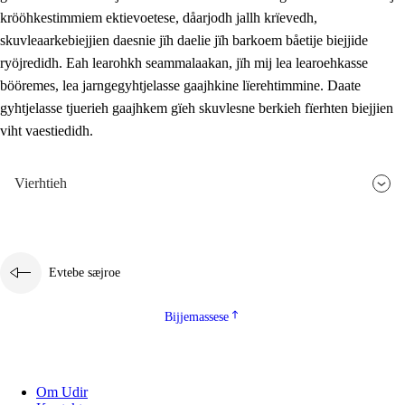
krööhkestimmiem ektievoetese, dåarjodh jallh krïevedh,
skuvleaarkebiejjien daesnie jïh daelie jïh barkoem båetije biejjide
ryöjredidh. Eah learohkh seammalaakan, jïh mij lea learoehkasse
bööremes, lea jarngegyhtjelasse gaajhkine lïerehtimmine. Daate
gyhtjelasse tjuerieh gaajhkem gïeh skuvlesne berkieh fïerhten biejjien
viht vaestiedidh.
Vierhtieh
Evtebe sæjroe
Bijjemassese
Om Udir