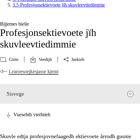
3.5 Profesjonsektievoete jïh skuvleevtiedimmie
Bijjemes bielie
Profesjonsektievoete jïh
skuvleevtiedimmie
Gïele
Veedtjh
Juekieh
Learoesoejkesjasse kjemi
Sisvege
Vuesehth vierhtieh
Skuvle edtja profesjovnefaagedh ektievoete årrodh gusnie