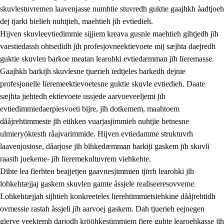
skuvlestuvremen laavenjasse numhtie stuvredh guktie gaajhkh åadtjoeh
dej tjarki bielieh nuhtjieh, maehtieh jïh evtiedieh.
Hijven skuvleevtiedimmie sijjiem kreava gusnie maehtieh gihtjedh jïh
vaestiedassh ohtsedidh jïh profesjovneektievoete mij sæjhta daejredh
guktie skuvlen barkoe meatan learohki evtiedæmman jïh lïeremasse.
Gaajhkh barkijh skuvlesne tjuerieh ïedtjeles barkedh dejnie
profesjonelle lïeremeektievoetesne guktie skuvle evtiedieh. Daate
sæjhta jiehtedh ektievoete ussjede aarvoeveeljemi jïh
evtiedimmiedaerpiesvoeti bïjre, jïh dotkemem, maahtoem
dååjrehtimmeste jïh etihken vuarjasjimmieh nuhtjie betnesne
ulmieryöktesth råajvarimmide. Hijven evtiedamme struktuvrh
laavenjostose, dåarjose jïh bïhkedæmman barkiji gaskem jïh skuvli
raasth juekeme- jïh lïeremekultuvrem viehkehte.
Dïhte lea fïerhten beajjetjen gaavnesjimmien tjïrrh learohki jïh
lohkehtæjjaj gaskem skuvlen gamte åssjele realiseeresovveme.
Lohkehtæjjah sijhtieh konkreeteles lïerehtimmietsiehkine dååjrehtidh
ovmessie rastah åssjeli jïh aarvoej gaskem. Dah tjuerieh eejnegen
gïerve veektemh darjodh krööhkestimmiem fïere guhte learoehkasse jïh