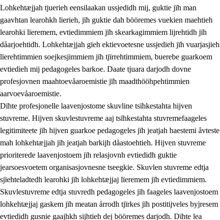
Lohkehtæjjah tjuerieh eensilaakan ussjedidh mij, guktie jïh man
gaavhtan learohkh lierieh, jïh guktie dah bööremes vuekien maehtieh
learohki lïeremem, evtiedimmiem jïh skearkagimmiem lijrehtidh jïh
dåarjoehtidh. Lohkehtæjjah gïeh ektievoetesne ussjedieh jïh vuarjasjieh
lïerehtimmien soejkesjimmiem jïh tjïrrehtimmiem, buerebe guarkoem
evtiedieh mij pedagogeles barkoe. Daate tjuara darjodh dovne
profesjovnen maahtoevåaroemistie jïh maadthööhpehtimmien
aarvoevåaroemistie.
Dïhte profesjonelle laavenjostome skuvline tsïhkestahta hijven
stuvreme. Hijven skuvlestuvreme aaj tsïhkestahta stuvremefaageles
legitimiteete jïh hijven guarkoe pedagogeles jïh jeatjah haestemi åvteste
mah lohkehtæjjah jïh jeatjah barkijh dåastoehtieh. Hijven stuvreme
prioriterede laavenjostoem jïh relasjovnh evtiedidh guktie
jearsoesvoetem organisasjovnesne tseegkie. Skuvlen stuvreme edtja
sjïehteladtedh learohki jïh lohkehtæjjaj lïeremem jïh evtiedimmiem.
Skuvlestuvreme edtja stuvredh pedagogeles jïh faageles laavenjostoem
lohkehtæjjaj gaskem jïh meatan årrodh tjïrkes jïh postitijveles byjresem
evtiedidh gusnie gaajhkh sijhtieh dej bööremes darjodh. Dïhte lea