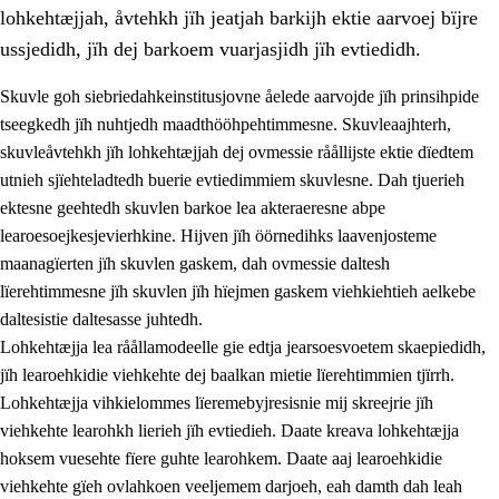
lohkehtæjjah, åvtehkh jïh jeatjah barkijh ektie aarvoej bïjre
ussjedidh, jïh dej barkoem vuarjasjidh jïh evtiedidh.
Skuvle goh siebriedahkeinstitusjovne åelede aarvojde jïh prinsihpide
tseegkedh jïh nuhtjedh maadthööhpehtimmesne. Skuvleaajhterh,
skuvleåvtehkh jïh lohkehtæjjah dej ovmessie råållijste ektie dïedtem
utnieh sjïehteladtedh buerie evtiedimmiem skuvlesne. Dah tjuerieh
ektesne geehtedh skuvlen barkoe lea akteraeresne abpe
learoesoejkesjevierhkine. Hijven jïh öörnedihks laavenjosteme
maanagïerten jïh skuvlen gaskem, dah ovmessie daltesh
3.
Prinsihph skuvlen rïektesisnie
lïerehtimmesne jïh skuvlen jïh hïejmen gaskem viehkiehtieh aelkebe
3.1
Feerhmeles lïeremebyjrese
daltesistie daltesasse juhtedh.
Lohkehtæjja lea råållamodeelle gie edtja jearsoesvoetem skaepiedidh,
3.2
Ööhpehtimmie jïh sjïehtedamme lïerehtimmie
jïh learoehkidie viehkehte dej baalkan mietie lïerehtimmien tjïrrh.
3.3
Gåetie jïh skuvle laavenjostoeh
Lohkehtæjja vihkielommes lïeremebyjresisnie mij skreejrie jïh
viehkehte learohkh lierieh jïh evtiedieh. Daate kreava lohkehtæjja
3.4
Lïerehtimmie learoesïeltesne jïh barkoejielemisnie
hoksem vuesehte fïere guhte learohkem. Daate aaj learoehkidie
3.5
Profesjonsektievoete jïh skuvleevtiedimmie
viehkehte gïeh ovlahkoen veeljemem darjoeh, eah damth dah leah