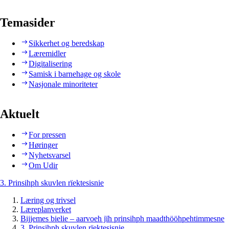
Temasider
Sikkerhet og beredskap
Læremidler
Digitalisering
Samisk i barnehage og skole
Nasjonale minoriteter
Aktuelt
For pressen
Høringer
Nyhetsvarsel
Om Udir
3. Prinsihph skuvlen rïektesisnie
Læring og trivsel
Læreplanverket
Bijjemes bielie – aarvoeh jïh prinsihph maadthööhpehtimmesne
3. Prinsihph skuvlen rïektesisnie