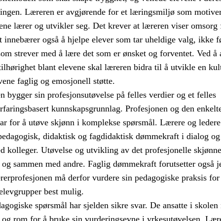
ngen. Læreren er avgjørende for et læringsmiljø som motive
evene lærer og utvikler seg. Det krever at læreren viser omsorg
t innebærer også å hjelpe elever som tar uheldige valg, ikke f
 som strever med å lære det som er ønsket og forventet. Ved å 
ilhørighet blant elevene skal læreren bidra til å utvikle en kul
vene faglig og emosjonell støtte.
 bygger sin profesjonsutøvelse på felles verdier og et felles
erfaringsbasert kunnskapsgrunnlag. Profesjonen og den enkelte
var for å utøve skjønn i komplekse spørsmål. Lærere og ledere
 pedagogisk, didaktisk og fagdidaktisk dømmekraft i dialog og
kolleger. Utøvelse og utvikling av det profesjonelle skjønne
t og sammen med andre. Faglig dømmekraft forutsetter også j
rerprofesjonen må derfor vurdere sin pedagogiske praksis for
elevgrupper best mulig.
agogiske spørsmål har sjelden sikre svar. De ansatte i skolen
t og rom for å bruke sin vurderingsevne i yrkesutøvelsen. Læ