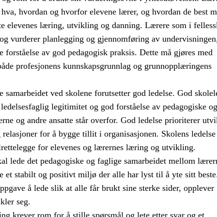
 hva, hvordan og hvorfor elevene lærer, og hvordan de best m
te elevenes læring, utvikling og danning. Lærere som i felles
r og vurderer planlegging og gjennomføring av undervisningen
re forståelse av god pedagogisk praksis. Dette må gjøres med
både profesjonens kunnskapsgrunnlag og grunnopplæringens
e samarbeidet ved skolene forutsetter god ledelse. God skolel
n ledelsesfaglig legitimitet og god forståelse av pedagogiske o
erne og andre ansatte står overfor. God ledelse prioriterer utvi
relasjoner for å bygge tillit i organisasjonen. Skolens ledelse
ilrettelegge for elevenes og lærernes læring og utvikling.
kal lede det pedagogiske og faglige samarbeidet mellom lærer
e et stabilt og positivt miljø der alle har lyst til å yte sitt best
ppgave å lede slik at alle får brukt sine sterke sider, opplever
kler seg.
ng krever rom for å stille spørsmål og lete etter svar og et