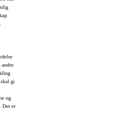
ulig
skap
,
edelse
g andre
kling
 skal gi
ne og
e. Det er