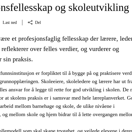
nsfellesskap og skoleutvikling
Last ned
Del
ære et profesjonsfaglig fellesskap der lærere, lede
 reflekterer over felles verdier, og vurderer og
r sin praksis.
nnsinstitusjon er forpliktet til å bygge på og praktisere ver
grunnopplæringen. Skoleeiere, skoleledere og lærere har ut fr
elles ansvar for å legge til rette for god utvikling i skolen. De
r at skolens praksis er i samsvar med hele læreplanverket. G
arbeid mellom barnehage og skole, de ulike nivåene i
, og mellom skole og hjem bidrar til å lette overgangen mell
ollemodell som skal skape trygghet, og veilede elevene i dere