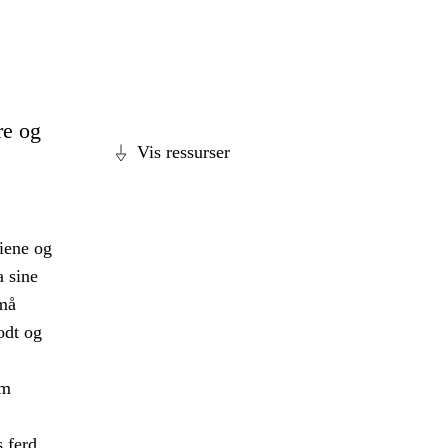
re og
Vis ressurser
diene og
a sine
 må
odt og
om
s ferd