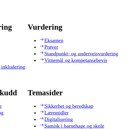
ring
Vurdering
Eksamen
Prøver
Standpunkt- og underveisvurdering
Vitnemål og kompetansebevis
 inkludering
skudd
Temasider
e
Sikkerhet og beredskap
og
Læremidler
Digitalisering
Samisk i barnehage og skole