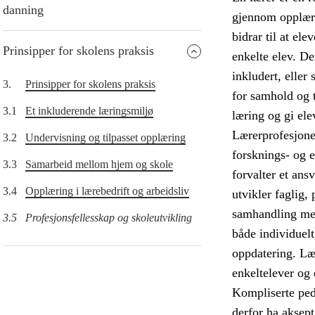
danning
gjennom opplæri
bidrar til at el
Prinsipper for skolens praksis
enkelte elev. De
inkludert, eller
3.
Prinsipper for skolens praksis
for samhold og t
3.1
Et inkluderende læringsmiljø
læring og gi ele
Lærerprofesjonen
3.2
Undervisning og tilpasset opplæring
forsknings- og 
3.3
Samarbeid mellom hjem og skole
forvalter et ans
3.4
Opplæring i lærebedrift og arbeidsliv
utvikler faglig,
samhandling med 
3.5
Profesjonsfellesskap og skoleutvikling
både individuel
oppdatering. Læ
enkeltelever og 
Kompliserte ped
derfor ha aksep