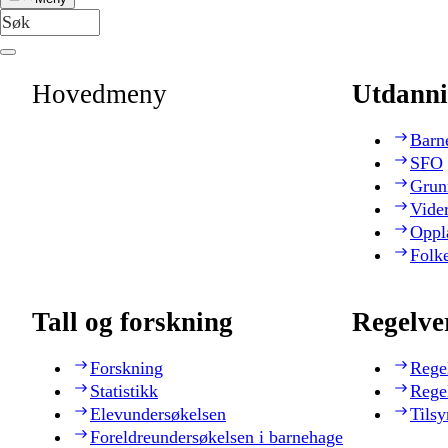
Hovedmeny
Utdanni
Barn
SFO
Grun
Vide
Oppl
Folk
Tall og forskning
Regelve
Forskning
Rege
Statistikk
Rege
Elevundersøkelsen
Tilsy
Foreldreundersøkelsen i barnehage