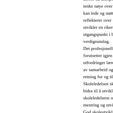
tenke nøye over
kan lede og støt
reflekterer ove
utvikler en rike
utgangspunkt i 
verdigrunnlag.
Det profesjonell
forutsetter igje
utfordringer lær
av samarbeid og 
retning for og t
Skoleledelsen s
bidra til å utvikl
skoleledelsens o
mestring og utvi
God skoleutvikli