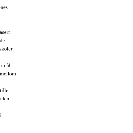
enes
asert
ede
skoler
ormål
r mellom
ille
iden.
i