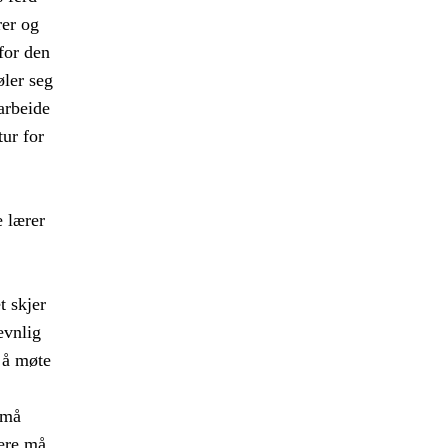
rer og
 for den
øler seg
arbeide
tur for
 lærer
t skjer
evnlig
 å møte
 må
rere må