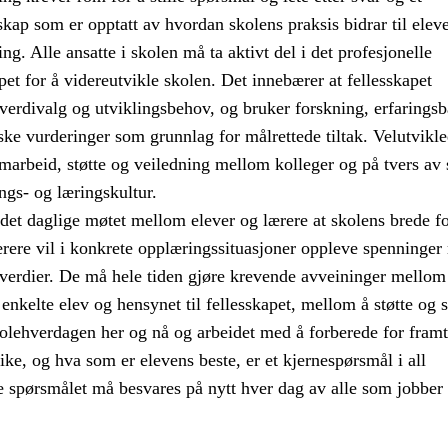
skap som er opptatt av hvordan skolens praksis bidrar til elev
ng. Alle ansatte i skolen må ta aktivt del i det profesjonelle
pet for å videreutvikle skolen. Det innebærer at fellesskapet
 verdivalg og utviklingsbehov, og bruker forskning, erfaringsb
ke vurderinger som grunnlag for målrettede tiltak. Velutvikl
amarbeid, støtte og veiledning mellom kolleger og på tvers av 
ngs- og læringskultur.
det daglige møtet mellom elever og lærere at skolens brede f
Lærere vil i konkrete opplæringssituasjoner oppleve spenninge
 verdier. De må hele tiden gjøre krevende avveininger mellom
 enkelte elev og hensynet til fellesskapet, mellom å støtte og st
olehverdagen her og nå og arbeidet med å forberede for framt
like, og hva som er elevens beste, er et kjernespørsmål i all
e spørsmålet må besvares på nytt hver dag av alle som jobber 