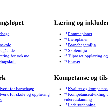
ngsløpet
Læring og inklude
ehage
Rammeplaner
Læreplaner
nskole
Barnehagemiljø
regående
Skolemiljø
æring for voksne
Tilpasset opplæring og
ehøgskole
Fravær
rk
Kompetanse og til
lverk for barnehage
Kvalitet og kompetans
lverk for skole og opplæring
Kompetanseutvikling 
videreutdanning
n
Lederutdanning