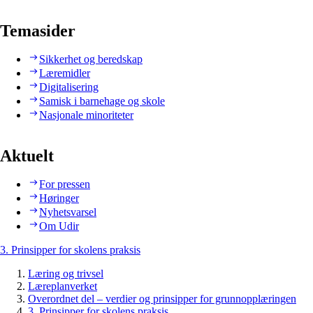
Temasider
Sikkerhet og beredskap
Læremidler
Digitalisering
Samisk i barnehage og skole
Nasjonale minoriteter
Aktuelt
For pressen
Høringer
Nyhetsvarsel
Om Udir
3. Prinsipper for skolens praksis
Læring og trivsel
Læreplanverket
Overordnet del – verdier og prinsipper for grunnopplæringen
3. Prinsipper for skolens praksis