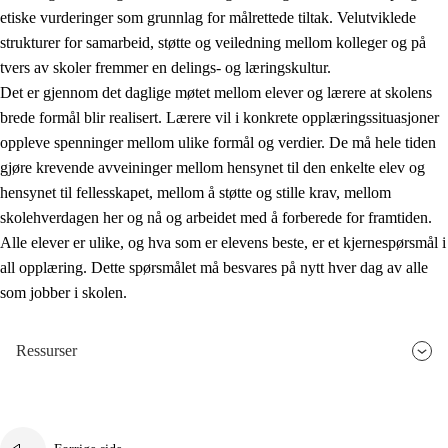
etiske vurderinger som grunnlag for målrettede tiltak. Velutviklede
strukturer for samarbeid, støtte og veiledning mellom kolleger og på
tvers av skoler fremmer en delings- og læringskultur.
Det er gjennom det daglige møtet mellom elever og lærere at skolens
brede formål blir realisert. Lærere vil i konkrete opplæringssituasjoner
oppleve spenninger mellom ulike formål og verdier. De må hele tiden
gjøre krevende avveininger mellom hensynet til den enkelte elev og
hensynet til fellesskapet, mellom å støtte og stille krav, mellom
skolehverdagen her og nå og arbeidet med å forberede for framtiden.
Alle elever er ulike, og hva som er elevens beste, er et kjernespørsmål i
all opplæring. Dette spørsmålet må besvares på nytt hver dag av alle
som jobber i skolen.
Ressurser