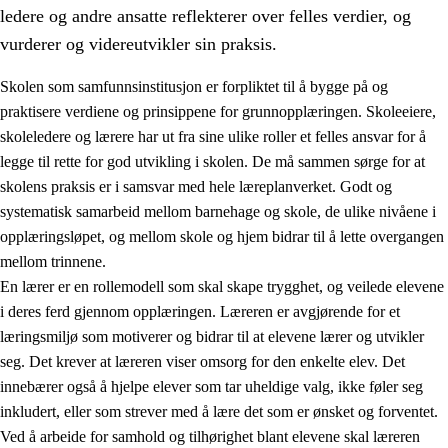
ledere og andre ansatte reflekterer over felles verdier, og
vurderer og videreutvikler sin praksis.
Skolen som samfunnsinstitusjon er forpliktet til å bygge på og
praktisere verdiene og prinsippene for grunnopplæringen. Skoleeiere,
skoleledere og lærere har ut fra sine ulike roller et felles ansvar for å
legge til rette for god utvikling i skolen. De må sammen sørge for at
skolens praksis er i samsvar med hele læreplanverket. Godt og
systematisk samarbeid mellom barnehage og skole, de ulike nivåene i
opplæringsløpet, og mellom skole og hjem bidrar til å lette overgangen
3.
Prinsipper for skolens praksis
mellom trinnene.
3.1
Et inkluderende læringsmiljø
En lærer er en rollemodell som skal skape trygghet, og veilede elevene
i deres ferd gjennom opplæringen. Læreren er avgjørende for et
3.2
Undervisning og tilpasset opplæring
læringsmiljø som motiverer og bidrar til at elevene lærer og utvikler
3.3
Samarbeid mellom hjem og skole
seg. Det krever at læreren viser omsorg for den enkelte elev. Det
innebærer også å hjelpe elever som tar uheldige valg, ikke føler seg
3.4
Opplæring i lærebedrift og arbeidsliv
inkludert, eller som strever med å lære det som er ønsket og forventet.
3.5
Profesjonsfellesskap og skoleutvikling
Ved å arbeide for samhold og tilhørighet blant elevene skal læreren