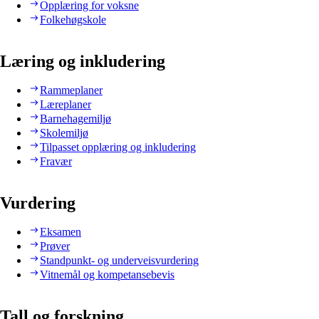
Opplæring for voksne
Folkehøgskole
Læring og inkludering
Rammeplaner
Læreplaner
Barnehagemiljø
Skolemiljø
Tilpasset opplæring og inkludering
Fravær
Vurdering
Eksamen
Prøver
Standpunkt- og underveisvurdering
Vitnemål og kompetansebevis
Tall og forskning