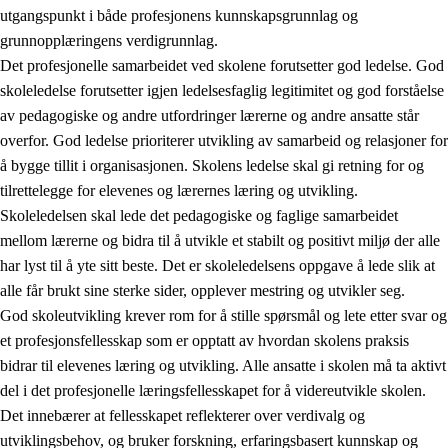
utgangspunkt i både profesjonens kunnskapsgrunnlag og
grunnopplæringens verdigrunnlag.
Det profesjonelle samarbeidet ved skolene forutsetter god ledelse. God
skoleledelse forutsetter igjen ledelsesfaglig legitimitet og god forståelse
av pedagogiske og andre utfordringer lærerne og andre ansatte står
overfor. God ledelse prioriterer utvikling av samarbeid og relasjoner for
å bygge tillit i organisasjonen. Skolens ledelse skal gi retning for og
tilrettelegge for elevenes og lærernes læring og utvikling.
Skoleledelsen skal lede det pedagogiske og faglige samarbeidet
mellom lærerne og bidra til å utvikle et stabilt og positivt miljø der alle
har lyst til å yte sitt beste. Det er skoleledelsens oppgave å lede slik at
alle får brukt sine sterke sider, opplever mestring og utvikler seg.
God skoleutvikling krever rom for å stille spørsmål og lete etter svar og
et profesjonsfellesskap som er opptatt av hvordan skolens praksis
bidrar til elevenes læring og utvikling. Alle ansatte i skolen må ta aktivt
del i det profesjonelle læringsfellesskapet for å videreutvikle skolen.
Det innebærer at fellesskapet reflekterer over verdivalg og
utviklingsbehov, og bruker forskning, erfaringsbasert kunnskap og