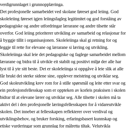
verdigrunnlaget i grunnopplæringa.
Det profesjonelle samarbeidet ved skolane føreset god leiing. God
skoleleiing føreset igjen leiingsfagleg legitimitet og god forståing av
pedagogiske og andre utfordringar lærarane og andre tilsette står
overfor. God leiing prioriterer utvikling av samarbeid og relasjonar for
å byggje tillit i organisasjonen. Skoleleiinga skal gi retning for og
leggje til rette for elevane og lærarane si læring og utvikling.
Skoleleiinga skal leie det pedagogiske og faglege samarbeidet mellom
lærarane og bidra til å utvikle eit stabilt og positivt miljø der alle har
lyst til å yte sitt beste. Det er skoleleiinga si oppgåve å leie slik at alle
får brukt dei sterke sidene sine, opplever meistring og utviklar seg.
God skoleutvikling krev rom for å stille spørsmål og leite etter svar og
ein profesjonsfellesskap som er oppteken av korleis praksisen i skolen
bidrar til at elevane lærer og utviklar seg. Alle tilsette i skolen må ta
aktivt del i den profesjonelle læringsfellesskapen for å vidareutvikle
skolen. Det inneber at fellesskapen reflekterer over verdival og
utviklingsbehov, og bruker forsking, erfaringsbasert kunnskap og
etiske vurderingar som grunnlag for målretta tiltak. Velutvikla