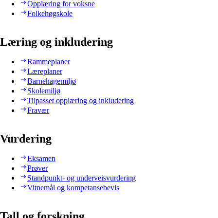
Opplæring for voksne
Folkehøgskole
Læring og inkludering
Rammeplaner
Læreplaner
Barnehagemiljø
Skolemiljø
Tilpasset opplæring og inkludering
Fravær
Vurdering
Eksamen
Prøver
Standpunkt- og underveisvurdering
Vitnemål og kompetansebevis
Tall og forskning