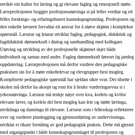
utvikle ein kultur for læring og gi elevane fagleg og emosjonell støtte.
Læreprofesjonen byggjer profesjonsutøvinga si på felles verdiar og eit
felles forskings- og erfaringsbasert kunnskapsgrunnlag. Profesjonen og
den enkelte læraren forvaltar eit ansvar for å utøve skjønn i komplekse
spørsmål. Lærarar og leiarar utviklar fagleg, pedagogisk, didaktisk og
fagdidaktisk dømmekraft i dialog og samhandling med kollegaer.
Utøving og utvikling av det profesjonelle skjønnet skjer både
individuelt og saman med andre. Fagleg dømmekraft føreset òg jamleg
oppdatering. Lærarprofesjonen må derfor vurdere den pedagogiske
praksisen sin for å møte enkeltelevar og elevgrupper best mogleg.
Kompliserte pedagogiske spørsmål har sjeldan sikre svar. Dei tilsette i
skolen må derfor ha aksept og rom for å bruke vurderingsevna si i
yrkesutøvinga. Lærarar må tenkje nøye over kva, korleis og kvifor
elevane lærer, og korleis dei best mogleg kan leie og støtte læringa,
utviklinga og danninga til elevane. Lærarar som i fellesskap reflekterer
over og vurderer planlegging og gjennomføring av undervisninga,
utviklar ei rikare forståing av god pedagogisk praksis. Dette må gjerast
med utgangspunkt i både kunnskapsgrunnlaget til profesjonen og