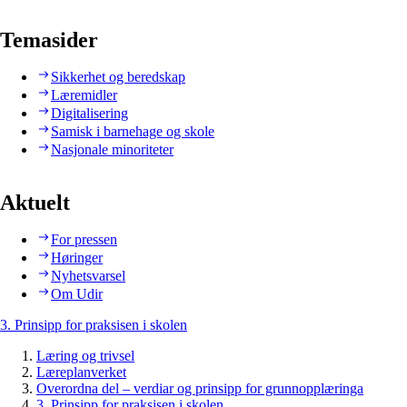
Temasider
Sikkerhet og beredskap
Læremidler
Digitalisering
Samisk i barnehage og skole
Nasjonale minoriteter
Aktuelt
For pressen
Høringer
Nyhetsvarsel
Om Udir
3. Prinsipp for praksisen i skolen
Læring og trivsel
Læreplanverket
Overordna del – verdiar og prinsipp for grunnopplæringa
3. Prinsipp for praksisen i skolen