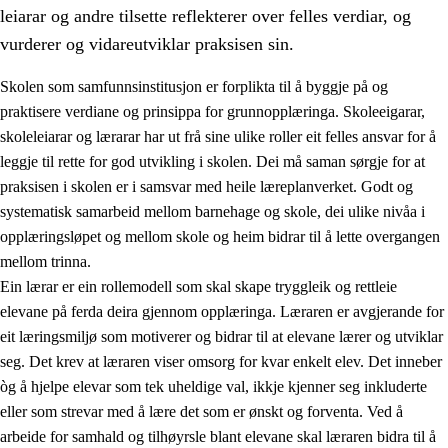
leiarar og andre tilsette reflekterer over felles verdiar, og
vurderer og vidareutviklar praksisen sin.
Skolen som samfunnsinstitusjon er forplikta til å byggje på og
praktisere verdiane og prinsippa for grunnopplæringa. Skoleeigarar,
skoleleiarar og lærarar har ut frå sine ulike roller eit felles ansvar for å
leggje til rette for god utvikling i skolen. Dei må saman sørgje for at
praksisen i skolen er i samsvar med heile læreplanverket. Godt og
systematisk samarbeid mellom barnehage og skole, dei ulike nivåa i
opplæringsløpet og mellom skole og heim bidrar til å lette overgangen
3.
Prinsipp for praksisen i skolen
mellom trinna.
3.1
Eit inkluderande læringsmiljø
Ein lærar er ein rollemodell som skal skape tryggleik og rettleie
elevane på ferda deira gjennom opplæringa. Læraren er avgjerande for
3.2
Undervisning og tilpassa opplæring
eit læringsmiljø som motiverer og bidrar til at elevane lærer og utviklar
3.3
Samarbeid mellom heim og skole
seg. Det krev at læraren viser omsorg for kvar enkelt elev. Det inneber
òg å hjelpe elevar som tek uheldige val, ikkje kjenner seg inkluderte
3.4
Opplæring i lærebedrift og arbeidsliv
eller som strevar med å lære det som er ønskt og forventa. Ved å
3.5
Profesjonsfellesskap og skoleutvikling
arbeide for samhald og tilhøyrsle blant elevane skal læraren bidra til å