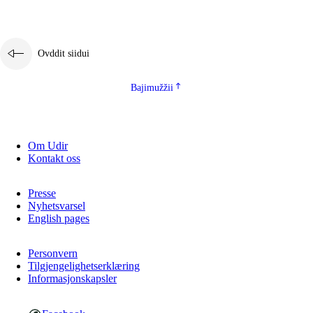
Ovddit siidui
Bajimužžii
Om Udir
Kontakt oss
Presse
Nyhetsvarsel
English pages
Personvern
Tilgjengelighetserklæring
Informasjonskapsler