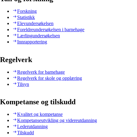
Forskning
Statistikk
Elevundersøkelsen
Foreldreundersøkelsen i barnehage
Lærlingundersøkelsen
Innrapportering
Regelverk
Regelverk for barnehage
Regelverk for skole og opplæring
Tilsyn
Kompetanse og tilskudd
Kvalitet og kompetanse
Kompetanseutvikling og videreutdanning
Lederutdanning
Tilskudd