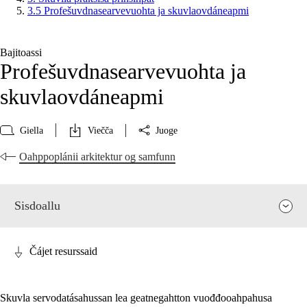
3.5 Profešuvdnasearvevuohta ja skuvlaovdáneapmi
Bajitoassi
Profešuvdnasearvevuohta ja
skuvlaovdáneapmi
Giella
Viečča
Juoge
Oahppoplánii arkitektur og samfunn
Sisdoallu
Čájet resurssaid
Skuvla servodatásahussan lea geatnegahtton vuođđooahpahusa