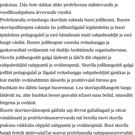
praksisas. Dán ferte dahkat sihke profešuvnna máhttovuođu ja
vuođđooahpahusa árvovuođu vuođul.
Profešunealla ovttasbargu skuvllain eaktuda buori jođiheami. Buorre
skuvlajođiheapmi eaktuda fas jođihanfágalaš legitimitehta ja buori
ipmárdusa pedagogalaš ja eará hástalusain maid oahpaheaddjit ja eará
bargit vásihit. Buorre jođiheapmi vuoruha ovttasbarggu ja
gaskavuođaid ovdáneami vai duddjo luohttámuša organisašuvnnas.
Skuvlla jođihangoddi galgá láidestit ja láhčit dili ohppiid ja
oahpaheddjiid oahppamii ja ovdáneapmái. Skuvlla jođihangoddi galgá
jođihit pedagogalaš ja fágalaš ovttasbarggu oahpaheddjiid gaskkas ja
leat mielde ovdánahttimin dássedis ja positiivvalaš birrasa gos
buohkain lea dáhttu bargat buoremusat. Lea skuvlajođihangotti bargu
láidestit nu, ahte buohkat besset geavahit iežaset nana beliid, muosáhit
birgema ja ovdánit.
Buorre skuvlaovdáneapmi gáibida saji divvut gažaldagaid ja ohcat
vástádusaid ja profešuvdnasearvevuođa mii berošta movt skuvlla
praksisa váikkuha ohppiid oahppamii ja ovdáneapmái. Buot skuvlla
bargit fertejit aktiivvalaččat searvat profešunealla oahppansearvevuhtii