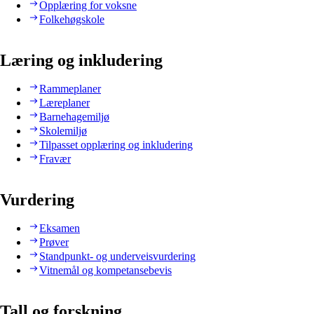
Opplæring for voksne
Folkehøgskole
Læring og inkludering
Rammeplaner
Læreplaner
Barnehagemiljø
Skolemiljø
Tilpasset opplæring og inkludering
Fravær
Vurdering
Eksamen
Prøver
Standpunkt- og underveisvurdering
Vitnemål og kompetansebevis
Tall og forskning