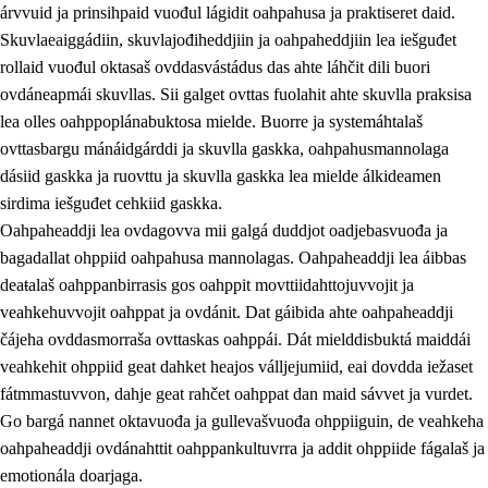
árvvuid ja prinsihpaid vuođul lágidit oahpahusa ja praktiseret daid.
Skuvlaeaiggádiin, skuvlajođiheddjiin ja oahpaheddjiin lea iešguđet
rollaid vuođul oktasaš ovddasvástádus das ahte láhčit dili buori
ovdáneapmái skuvllas. Sii galget ovttas fuolahit ahte skuvlla praksisa
lea olles oahppoplánabuktosa mielde. Buorre ja systemáhtalaš
ovttasbargu mánáidgárddi ja skuvlla gaskka, oahpahusmannolaga
dásiid gaskka ja ruovttu ja skuvlla gaskka lea mielde álkideamen
sirdima iešguđet cehkiid gaskka.
Oahpaheaddji lea ovdagovva mii galgá duddjot oadjebasvuođa ja
bagadallat ohppiid oahpahusa mannolagas. Oahpaheaddji lea áibbas
3.
Skuvlla praksisa prinsihpat
deaŧalaš oahppanbirrasis gos oahppit movttiidahttojuvvojit ja
3.1
Fátmmasteaddji oahppanbiras
veahkehuvvojit oahppat ja ovdánit. Dat gáibida ahte oahpaheaddji
čájeha ovddasmorraša ovttaskas oahppái. Dát mielddisbuktá maiddái
3.2
Oahpaheapmi ja heivehuvvon oahpahus
veahkehit ohppiid geat dahket heajos válljejumiid, eai dovdda iežaset
3.3
Ovttasbargu ruovttu ja skuvlla gaskka
fátmmastuvvon, dahje geat rahčet oahppat dan maid sávvet ja vurdet.
Go bargá nannet oktavuođa ja gullevašvuođa ohppiiguin, de veahkeha
3.4
Oahpahus oahppofitnodagas ja bargoeallimis
oahpaheaddji ovdánahttit oahppankultuvrra ja addit ohppiide fágalaš ja
3.5
Profešuvdnasearvevuohta ja skuvlaovdáneapmi
emotionála doarjaga.