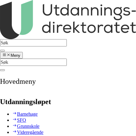
Meny
Hovedmeny
Utdanningsløpet
Barnehage
SFO
Grunnskole
Videregående