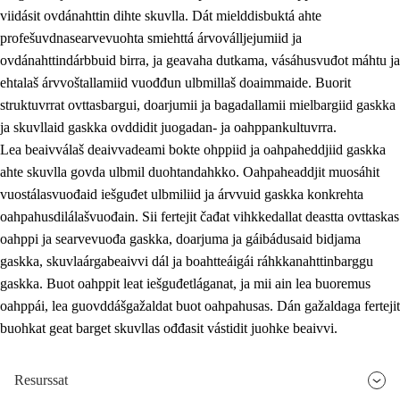
viidásit ovdánahttin dihte skuvlla. Dát mielddisbuktá ahte
profešuvdnasearvevuohta smiehttá árvoválljejumiid ja
ovdánahttindárbbuid birra, ja geavaha dutkama, vásáhusvuđot máhtu ja
ehtalaš árvvoštallamiid vuođđun ulbmillaš doaimmaide. Buorit
struktuvrrat ovttasbargui, doarjumii ja bagadallamii mielbargiid gaskka
ja skuvllaid gaskka ovddidit juogadan- ja oahppankultuvrra.
Lea beaivválaš deaivvadeami bokte ohppiid ja oahpaheddjiid gaskka
ahte skuvlla govda ulbmil duohtandahkko. Oahpaheaddjit muosáhit
vuostálasvuođaid iešguđet ulbmiliid ja árvvuid gaskka konkrehta
oahpahusdilálašvuođain. Sii fertejit čađat vihkkedallat deastta ovttaskas
oahppi ja searvevuođa gaskka, doarjuma ja gáibádusaid bidjama
gaskka, skuvlaárgabeaivvi dál ja boahtteáigái ráhkkanahttinbarggu
gaskka. Buot oahppit leat iešguđetláganat, ja mii ain lea buoremus
oahppái, lea guovddášgažaldat buot oahpahusas. Dán gažaldaga fertejit
buohkat geat barget skuvllas ođđasit vástidit juohke beaivvi.
Resurssat