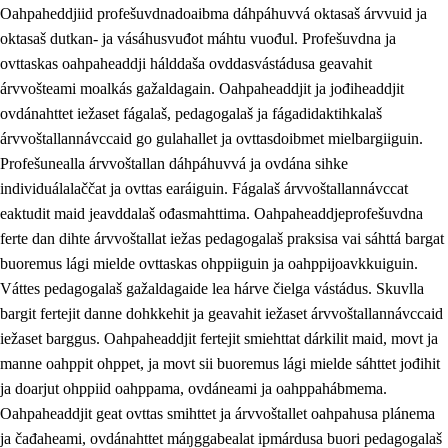
Oahpaheddjiid profešuvdnadoaibma dáhpáhuvvá oktasaš árvvuid ja
oktasaš dutkan- ja vásáhusvuđot máhtu vuođul. Profešuvdna ja
ovttaskas oahpaheaddji hálddaša ovddasvástádusa geavahit
árvvošteami moalkás gažaldagain. Oahpaheaddjit ja jođiheaddjit
ovdánahttet iežaset fágalaš, pedagogalaš ja fágadidaktihkalaš
árvvoštallannávccaid go gulahallet ja ovttasdoibmet mielbargiiguin.
Profešunealla árvvoštallan dáhpáhuvvá ja ovdána sihke
individuálalaččat ja ovttas earáiguin. Fágalaš árvvoštallannávccat
eaktudit maid jeavddalaš ođasmahttima. Oahpaheaddjeprofešuvdna
ferte dan dihte árvvoštallat iežas pedagogalaš praksisa vai sáhttá bargat
buoremus lági mielde ovttaskas ohppiiguin ja oahppijoavkkuiguin.
Váttes pedagogalaš gažaldagaide lea hárve čielga vástádus. Skuvlla
bargit fertejit danne dohkkehit ja geavahit iežaset árvvoštallannávccaid
iežaset barggus. Oahpaheaddjit fertejit smiehttat dárkilit maid, movt ja
manne oahppit ohppet, ja movt sii buoremus lági mielde sáhttet jođihit
ja doarjut ohppiid oahppama, ovdáneami ja oahppahábmema.
Oahpaheaddjit geat ovttas smihttet ja árvvoštallet oahpahusa plánema
ja čađaheami, ovdánahttet máŋggabealat ipmárdusa buori pedagogalaš