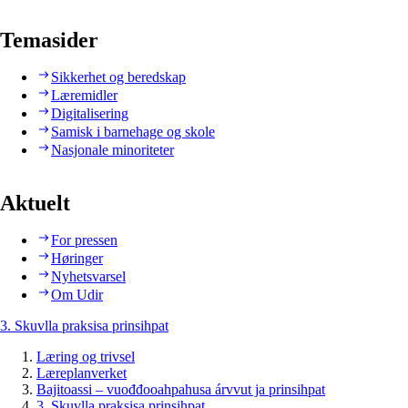
Temasider
Sikkerhet og beredskap
Læremidler
Digitalisering
Samisk i barnehage og skole
Nasjonale minoriteter
Aktuelt
For pressen
Høringer
Nyhetsvarsel
Om Udir
3. Skuvlla praksisa prinsihpat
Læring og trivsel
Læreplanverket
Bajitoassi – vuođđooahpahusa árvvut ja prinsihpat
3. Skuvlla praksisa prinsihpat