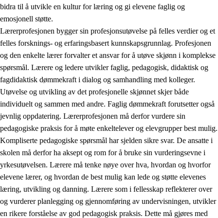
bidra til å utvikle en kultur for læring og gi elevene faglig og
emosjonell støtte.
Lærerprofesjonen bygger sin profesjonsutøvelse på felles verdier og et
felles forsknings- og erfaringsbasert kunnskapsgrunnlag. Profesjonen
og den enkelte lærer forvalter et ansvar for å utøve skjønn i komplekse
spørsmål. Lærere og ledere utvikler faglig, pedagogisk, didaktisk og
fagdidaktisk dømmekraft i dialog og samhandling med kolleger.
Utøvelse og utvikling av det profesjonelle skjønnet skjer både
individuelt og sammen med andre. Faglig dømmekraft forutsetter også
jevnlig oppdatering. Lærerprofesjonen må derfor vurdere sin
pedagogiske praksis for å møte enkeltelever og elevgrupper best mulig.
Kompliserte pedagogiske spørsmål har sjelden sikre svar. De ansatte i
skolen må derfor ha aksept og rom for å bruke sin vurderingsevne i
yrkesutøvelsen. Lærere må tenke nøye over hva, hvordan og hvorfor
elevene lærer, og hvordan de best mulig kan lede og støtte elevenes
læring, utvikling og danning. Lærere som i fellesskap reflekterer over
og vurderer planlegging og gjennomføring av undervisningen, utvikler
en rikere forståelse av god pedagogisk praksis. Dette må gjøres med