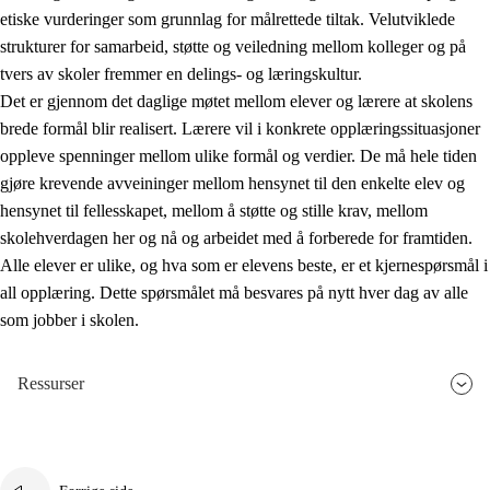
etiske vurderinger som grunnlag for målrettede tiltak. Velutviklede
strukturer for samarbeid, støtte og veiledning mellom kolleger og på
tvers av skoler fremmer en delings- og læringskultur.
Det er gjennom det daglige møtet mellom elever og lærere at skolens
brede formål blir realisert. Lærere vil i konkrete opplæringssituasjoner
oppleve spenninger mellom ulike formål og verdier. De må hele tiden
gjøre krevende avveininger mellom hensynet til den enkelte elev og
hensynet til fellesskapet, mellom å støtte og stille krav, mellom
skolehverdagen her og nå og arbeidet med å forberede for framtiden.
Alle elever er ulike, og hva som er elevens beste, er et kjernespørsmål i
all opplæring. Dette spørsmålet må besvares på nytt hver dag av alle
som jobber i skolen.
Ressurser