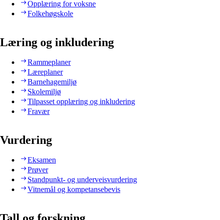
Opplæring for voksne
Folkehøgskole
Læring og inkludering
Rammeplaner
Læreplaner
Barnehagemiljø
Skolemiljø
Tilpasset opplæring og inkludering
Fravær
Vurdering
Eksamen
Prøver
Standpunkt- og underveisvurdering
Vitnemål og kompetansebevis
Tall og forskning