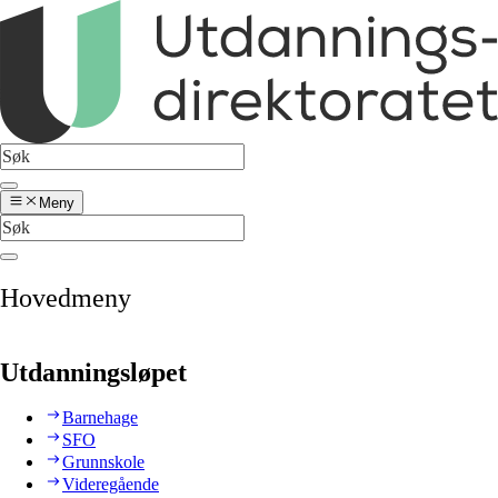
Meny
Hovedmeny
Utdanningsløpet
Barnehage
SFO
Grunnskole
Videregående