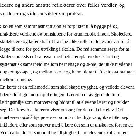
ledere og andre ansatte reflekterer over felles verdier, og
vurderer og videreutvikler sin praksis.
Skolen som samfunnsinstitusjon er forpliktet til å bygge på og
praktisere verdiene og prinsippene for grunnopplæringen. Skoleeiere,
skoleledere og lærere har ut fra sine ulike roller et felles ansvar for å
legge til rette for god utvikling i skolen. De må sammen sørge for at
skolens praksis er i samsvar med hele læreplanverket. Godt og
systematisk samarbeid mellom barnehage og skole, de ulike nivåene i
opplæringsløpet, og mellom skole og hjem bidrar til å lette overgangen
3.
Prinsipper for skolens praksis
mellom trinnene.
3.1
Et inkluderende læringsmiljø
En lærer er en rollemodell som skal skape trygghet, og veilede elevene
i deres ferd gjennom opplæringen. Læreren er avgjørende for et
3.2
Undervisning og tilpasset opplæring
læringsmiljø som motiverer og bidrar til at elevene lærer og utvikler
3.3
Samarbeid mellom hjem og skole
seg. Det krever at læreren viser omsorg for den enkelte elev. Det
innebærer også å hjelpe elever som tar uheldige valg, ikke føler seg
3.4
Opplæring i lærebedrift og arbeidsliv
inkludert, eller som strever med å lære det som er ønsket og forventet.
3.5
Profesjonsfellesskap og skoleutvikling
Ved å arbeide for samhold og tilhørighet blant elevene skal læreren