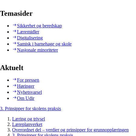
Temasider
Sikkerhet og beredskap
Læremidler
Digitalisering
Samisk i barnehage og skole
Nasjonale minoriteter
Aktuelt
For pressen
Høringer
Nyhetsvarsel
Om Udir
3. Prinsipper for skolens praksis
Læring og trivsel
Læreplanverket
Overordnet del – verdier og prinsipper for grunnopplæringen
3. Prinsipper for skolens praksis