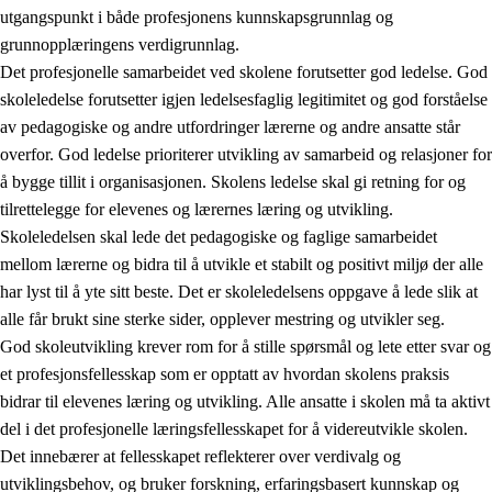
utgangspunkt i både profesjonens kunnskapsgrunnlag og
grunnopplæringens verdigrunnlag.
Det profesjonelle samarbeidet ved skolene forutsetter god ledelse. God
skoleledelse forutsetter igjen ledelsesfaglig legitimitet og god forståelse
av pedagogiske og andre utfordringer lærerne og andre ansatte står
overfor. God ledelse prioriterer utvikling av samarbeid og relasjoner for
å bygge tillit i organisasjonen. Skolens ledelse skal gi retning for og
tilrettelegge for elevenes og lærernes læring og utvikling.
Skoleledelsen skal lede det pedagogiske og faglige samarbeidet
mellom lærerne og bidra til å utvikle et stabilt og positivt miljø der alle
har lyst til å yte sitt beste. Det er skoleledelsens oppgave å lede slik at
alle får brukt sine sterke sider, opplever mestring og utvikler seg.
God skoleutvikling krever rom for å stille spørsmål og lete etter svar og
et profesjonsfellesskap som er opptatt av hvordan skolens praksis
bidrar til elevenes læring og utvikling. Alle ansatte i skolen må ta aktivt
del i det profesjonelle læringsfellesskapet for å videreutvikle skolen.
Det innebærer at fellesskapet reflekterer over verdivalg og
utviklingsbehov, og bruker forskning, erfaringsbasert kunnskap og