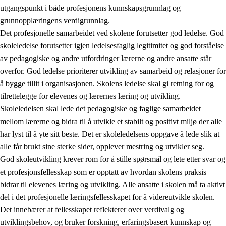
utgangspunkt i både profesjonens kunnskapsgrunnlag og
grunnopplæringens verdigrunnlag.
Det profesjonelle samarbeidet ved skolene forutsetter god ledelse. God
skoleledelse forutsetter igjen ledelsesfaglig legitimitet og god forståelse
av pedagogiske og andre utfordringer lærerne og andre ansatte står
overfor. God ledelse prioriterer utvikling av samarbeid og relasjoner for
å bygge tillit i organisasjonen. Skolens ledelse skal gi retning for og
tilrettelegge for elevenes og lærernes læring og utvikling.
Skoleledelsen skal lede det pedagogiske og faglige samarbeidet
mellom lærerne og bidra til å utvikle et stabilt og positivt miljø der alle
har lyst til å yte sitt beste. Det er skoleledelsens oppgave å lede slik at
alle får brukt sine sterke sider, opplever mestring og utvikler seg.
God skoleutvikling krever rom for å stille spørsmål og lete etter svar og
et profesjonsfellesskap som er opptatt av hvordan skolens praksis
bidrar til elevenes læring og utvikling. Alle ansatte i skolen må ta aktivt
del i det profesjonelle læringsfellesskapet for å videreutvikle skolen.
Det innebærer at fellesskapet reflekterer over verdivalg og
utviklingsbehov, og bruker forskning, erfaringsbasert kunnskap og