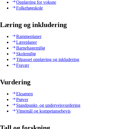
Opplæring for voksne
Folkehøgskole
Læring og inkludering
Rammeplaner
Læreplaner
Barnehagemiljø
Skolemiljø
Tilpasset opplæring og inkludering
Fravær
Vurdering
Eksamen
Prøver
Standpunkt- og underveisvurdering
Vitnemål og kompetansebevis
Tall og forskning