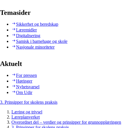
Temasider
Sikkerhet og beredskap
Læremidler
Digitalisering
Samisk i barnehage og skole
Nasjonale minoriteter
Aktuelt
For pressen
Høringer
Nyhetsvarsel
Om Udir
3. Prinsipper for skolens praksis
Læring og trivsel
Læreplanverket
Overordnet del – verdier og prinsipper for grunnopplæringen
3. Prinsipper for skolens praksis