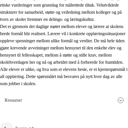
etiske vurderinger som grunnlag for målrettede tiltak. Velutviklede
strukturer for samarbeid, støtte og veiledning mellom kolleger og på
tvers av skoler fremmer en delings- og læringskultur.
Det er gjennom det daglige møtet mellom elever og lærere at skolens
brede formål blir realisert. Lærere vil i konkrete opplæringssituasjoner
oppleve spenninger mellom ulike formål og verdier. De må hele tiden
gjøre krevende avveininger mellom hensynet til den enkelte elev og
hensynet til fellesskapet, mellom å støtte og stille krav, mellom
skolehverdagen her og nå og arbeidet med å forberede for framtiden.
Alle elever er ulike, og hva som er elevens beste, er et kjernespørsmål i
all opplæring. Dette spørsmålet må besvares på nytt hver dag av alle
som jobber i skolen.
Ressurser