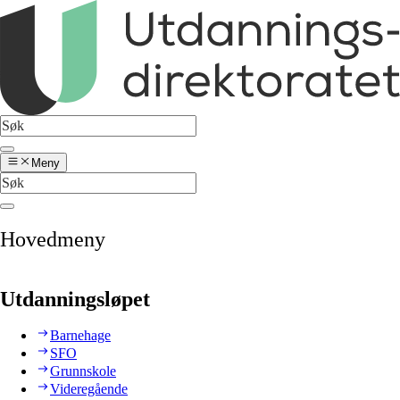
Meny
Hovedmeny
Utdanningsløpet
Barnehage
SFO
Grunnskole
Videregående