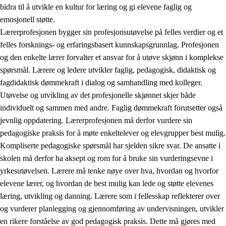
bidra til å utvikle en kultur for læring og gi elevene faglig og
emosjonell støtte.
Lærerprofesjonen bygger sin profesjonsutøvelse på felles verdier og et
felles forsknings- og erfaringsbasert kunnskapsgrunnlag. Profesjonen
og den enkelte lærer forvalter et ansvar for å utøve skjønn i komplekse
spørsmål. Lærere og ledere utvikler faglig, pedagogisk, didaktisk og
fagdidaktisk dømmekraft i dialog og samhandling med kolleger.
Utøvelse og utvikling av det profesjonelle skjønnet skjer både
individuelt og sammen med andre. Faglig dømmekraft forutsetter også
jevnlig oppdatering. Lærerprofesjonen må derfor vurdere sin
pedagogiske praksis for å møte enkeltelever og elevgrupper best mulig.
Kompliserte pedagogiske spørsmål har sjelden sikre svar. De ansatte i
skolen må derfor ha aksept og rom for å bruke sin vurderingsevne i
yrkesutøvelsen. Lærere må tenke nøye over hva, hvordan og hvorfor
elevene lærer, og hvordan de best mulig kan lede og støtte elevenes
læring, utvikling og danning. Lærere som i fellesskap reflekterer over
og vurderer planlegging og gjennomføring av undervisningen, utvikler
en rikere forståelse av god pedagogisk praksis. Dette må gjøres med