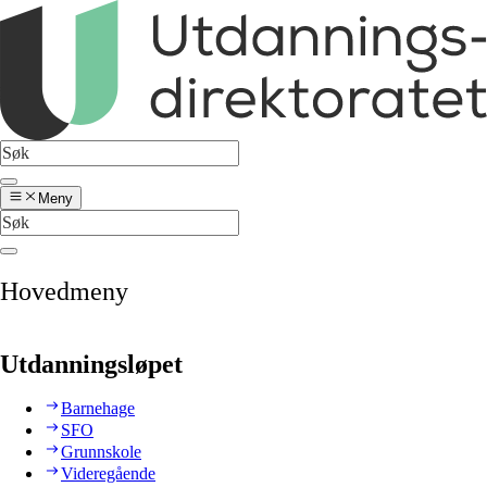
Meny
Hovedmeny
Utdanningsløpet
Barnehage
SFO
Grunnskole
Videregående