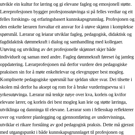
utvikle ein kultur for læring og gi elevane fagleg og emosjonell støtte.
Læreprofesjonen byggjer profesjonsutøvinga si på felles verdiar og eit
felles forskings- og erfaringsbasert kunnskapsgrunnlag. Profesjonen og
den enkelte læraren forvaltar eit ansvar for å utøve skjønn i komplekse
spørsmål. Lærarar og leiarar utviklar fagleg, pedagogisk, didaktisk og
fagdidaktisk dømmekraft i dialog og samhandling med kollegaer.
Utøving og utvikling av det profesjonelle skjønnet skjer både
individuelt og saman med andre. Fagleg dømmekraft føreset òg jamleg
oppdatering. Lærarprofesjonen må derfor vurdere den pedagogiske
praksisen sin for å møte enkeltelevar og elevgrupper best mogleg.
Kompliserte pedagogiske spørsmål har sjeldan sikre svar. Dei tilsette i
skolen må derfor ha aksept og rom for å bruke vurderingsevna si i
yrkesutøvinga. Lærarar må tenkje nøye over kva, korleis og kvifor
elevane lærer, og korleis dei best mogleg kan leie og støtte læringa,
utviklinga og danninga til elevane. Lærarar som i fellesskap reflekterer
over og vurderer planlegging og gjennomføring av undervisninga,
utviklar ei rikare forståing av god pedagogisk praksis. Dette må gjerast
med utgangspunkt i både kunnskapsgrunnlaget til profesjonen og