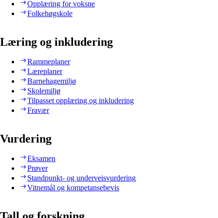
Opplæring for voksne
Folkehøgskole
Læring og inkludering
Rammeplaner
Læreplaner
Barnehagemiljø
Skolemiljø
Tilpasset opplæring og inkludering
Fravær
Vurdering
Eksamen
Prøver
Standpunkt- og underveisvurdering
Vitnemål og kompetansebevis
Tall og forskning