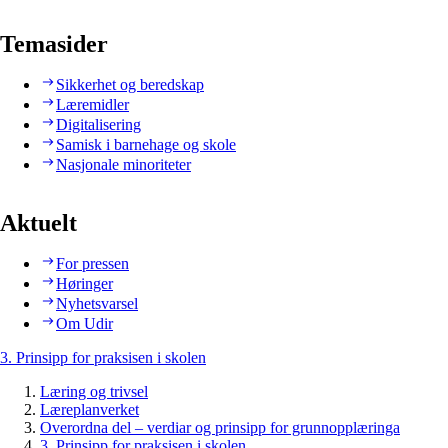
Temasider
Sikkerhet og beredskap
Læremidler
Digitalisering
Samisk i barnehage og skole
Nasjonale minoriteter
Aktuelt
For pressen
Høringer
Nyhetsvarsel
Om Udir
3. Prinsipp for praksisen i skolen
Læring og trivsel
Læreplanverket
Overordna del – verdiar og prinsipp for grunnopplæringa
3. Prinsipp for praksisen i skolen