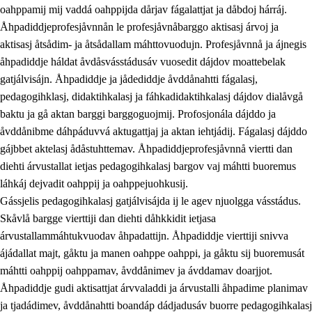
oahppamij mij vaddá oahppijda dårjav fágalattjat ja dåbdoj hárráj.
Åhpadiddjeprofesjåvnnån le profesjåvnåbarggo aktisasj árvoj ja
aktisasj åtsådim- ja åtsådallam máhttovuodujn. Profesjåvnnå ja ájnegis
åhpadiddje háldat åvdåsvásstádusáv vuosedit dájdov moattebelak
gatjálvisájn. Åhpadiddje ja jådediddje åvddånahtti fágalasj,
pedagogihklasj, didaktihkalasj ja fáhkadidaktihkalasj dájdov dialåvgå
baktu ja gå aktan barggi barggoguojmij. Profosjonála dájddo ja
åvddånibme dáhpáduvvá aktugattjaj ja aktan iehtjádij. Fágalasj dájddo
gájbbet aktelasj ådåstuhttemav. Åhpadiddjeprofesjåvnnå viertti dan
diehti árvustallat ietjas pedagogihkalasj bargov vaj máhtti buoremus
láhkáj dejvadit oahppij ja oahppejuohkusij.
Gássjelis pedagogihkalasj gatjálvisájda ij le agev njuolgga vásstádus.
Skåvlå bargge vierttiji dan diehti dåhkkidit ietjasa
árvustallammáhtukvuodav åhpadattijn. Åhpadiddje vierttiji snivva
ájádallat majt, gåktu ja manen oahppe oahppi, ja gåktu sij buoremusát
máhtti oahppij oahppamav, åvddånimev ja ávddamav doarjjot.
Åhpadiddje gudi aktisattjat árvvaladdi ja árvustalli åhpadime planimav
ja tjadádimev, åvddånahtti boandáp dádjadusáv buorre pedagogihkalasj