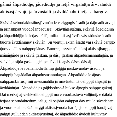
gånnå åhpadiddje, jådediddje ja ietjá virgalattja árvvaladdi
aktisasj árvojt, ja árvustalli ja åvddånahtti ietjasa bargov.
Skåvllå sebrudakinstitusjåvnnån le vælggogis ásadit ja dåjmadit árvojt
ja prinsihpajt vuodoåahpadussaj. Skåvllåæjgádijn, skåvllåjådediddjijn
ja åhpadiddjijn le ietjasa rållåj milta aktisasj åvdåsvásstádusáv ásadit
buorre åvddånimev skåvlån. Sij vierttiji aktan ásadit vaj skåvlå barggo
tjuovvu ålles oahppoplánav. Buorre ja systemáhtalasj aktisasjbarggo
mánájgárde ja skåvlå gaskan, ja dásij gaskan åhpadusmannulagán, ja
skåvlå ja sijda gaskan giehpet lávkkistagáv dáses dássáj.
3.
Prinsihpa skåvlå dåjmajda
Åhpadiddje le roallamodælla mij galggá jasskavuodav ásadit, ja
3.1
Sebrudahtte oahppambirás
oahppijt bagádallat åhpadusmannulagán. Åhpadiddje le ájnas
oahppambirrusij mij arvusmahttá ja måvtåstuhttá oahppijt åhpatjit ja
3.2
Åhpadibme ja hiebadum åhpadus
åvddånittjat. Åhpadiddjes gájbbeduvvá hukso ájnegis oahppe gáktuj.
3.3
Aktisasjbarggo sijda ja skåvlå gaskan
Dat merkaj aj viehkedit oahppijt ma e vuorbástuvá válljimij, e dåbdå
ietjasa sebrudahtedum, jali gudi oajbbu oahppat dav mij le sávadahtte
3.4
Åhpadus åhpadusvidnudagán ja barggoiellemin
ja vuordedahtte. Gå barggi aktisasjvuoda hárráj, ja oahppij harráj vaj
3.5
Profesjåvnåaktisasjvuohta ja skåvllååvddånibme
galggi gullut dan aktisasjvuohtaj, de åhpadiddje åvdedi kultuvrav