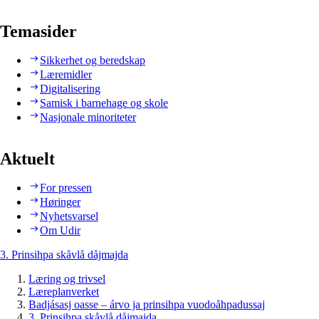
Temasider
Sikkerhet og beredskap
Læremidler
Digitalisering
Samisk i barnehage og skole
Nasjonale minoriteter
Aktuelt
For pressen
Høringer
Nyhetsvarsel
Om Udir
3. Prinsihpa skåvlå dåjmajda
Læring og trivsel
Læreplanverket
Badjásasj oasse – árvo ja prinsihpa vuodoåhpadussaj
3. Prinsihpa skåvlå dåjmajda