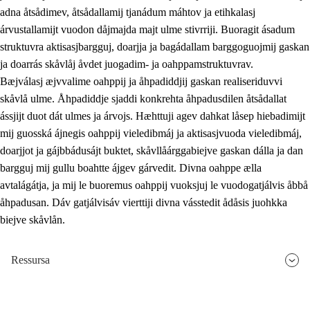
adna åtsådimev, åtsådallamij tjanádum máhtov ja etihkalasj
árvustallamijt vuodon dåjmajda majt ulme stivrriji. Buoragit ásadum
struktuvra aktisasjbargguj, doarjja ja bagádallam barggoguojmij gaskan
ja doarrás skåvlåj åvdet juogadim- ja oahppamstruktuvrav.
Bæjválasj æjvvalime oahppij ja åhpadiddjij gaskan realiseriduvvi
skåvlå ulme. Åhpadiddje sjaddi konkrehta åhpadusdilen åtsådallat
ássjijt duot dát ulmes ja árvojs. Hæhttuji agev dahkat låsep hiebadimijt
mij guosská ájnegis oahppij vieledibmáj ja aktisasjvuoda vieledibmáj,
doarjjot ja gájbbádusájt buktet, skåvllåárggabiejve gaskan dálla ja dan
bargguj mij gullu boahtte ájgev gárvedit. Divna oahppe ælla
avtalágátja, ja mij le buoremus oahppij vuoksjuj le vuodogatjálvis åbbå
åhpadusan. Dáv gatjálvisáv vierttiji divna vásstedit ådåsis juohkka
biejve skåvlån.
Ressursa