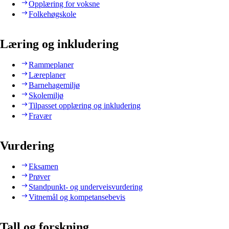
Opplæring for voksne
Folkehøgskole
Læring og inkludering
Rammeplaner
Læreplaner
Barnehagemiljø
Skolemiljø
Tilpasset opplæring og inkludering
Fravær
Vurdering
Eksamen
Prøver
Standpunkt- og underveisvurdering
Vitnemål og kompetansebevis
Tall og forskning