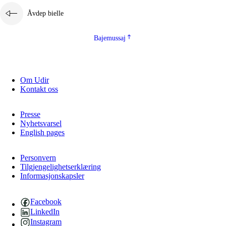
Åvdep bielle
Bajemussaj
Om Udir
Kontakt oss
Presse
Nyhetsvarsel
English pages
Personvern
Tilgjengelighetserklæring
Informasjonskapsler
Facebook
LinkedIn
Instagram