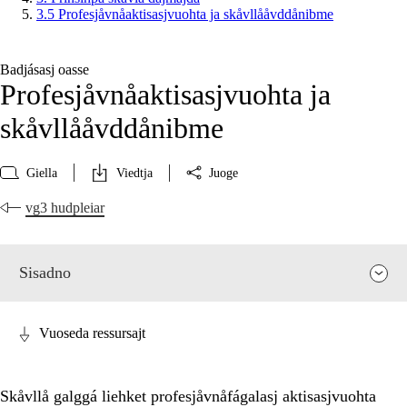
3.5 Profesjåvnåaktisasjvuohta ja skåvllååvddånibme
Badjásasj oasse
Profesjåvnåaktisasjvuohta ja
skåvllååvddånibme
Giella
Viedtja
Juoge
vg3 hudpleiar
Sisadno
Vuoseda ressursajt
Skåvllå galggá liehket profesjåvnåfágalasj aktisasjvuohta