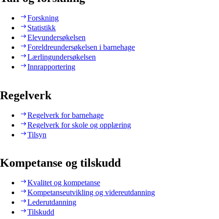
Forskning
Statistikk
Elevundersøkelsen
Foreldreundersøkelsen i barnehage
Lærlingundersøkelsen
Innrapportering
Regelverk
Regelverk for barnehage
Regelverk for skole og opplæring
Tilsyn
Kompetanse og tilskudd
Kvalitet og kompetanse
Kompetanseutvikling og videreutdanning
Lederutdanning
Tilskudd