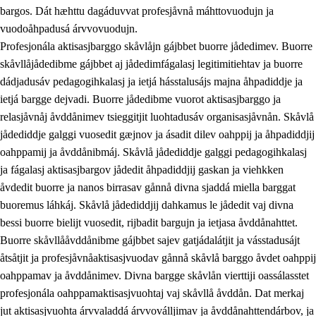
bargos. Dát hæhttu dagáduvvat profesjåvnå máhttovuodujn ja
vuodoåhpadusá árvvovuodujn.
Profesjonála aktisasjbarggo skåvlåjn gájbbet buorre jådedimev. Buorre
skåvllåjådedibme gájbbet aj jådedimfágalasj legitimitiehtav ja buorre
dádjadusáv pedagogihkalasj ja ietjá hásstalusájs majna åhpadiddje ja
ietjá bargge dejvadi. Buorre jådedibme vuorot aktisasjbarggo ja
relasjåvnåj åvddånimev tsieggitjit luohtadusáv organisasjåvnån. Skåvlå
jådediddje galggi vuosedit gæjnov ja ásadit dilev oahppij ja åhpadiddjij
oahppamij ja åvddånibmáj. Skåvlå jådediddje galggi pedagogihkalasj
ja fágalasj aktisasjbargov jådedit åhpadiddjij gaskan ja viehkken
åvdedit buorre ja nanos birrasav gånnå divna sjaddá miella barggat
buoremus láhkáj. Skåvlå jådediddjij dahkamus le jådedit vaj divna
bessi buorre bielijt vuosedit, rijbadit bargujn ja ietjasa åvddånahttet.
Buorre skåvllååvddånibme gájbbet sajev gatjádalátjit ja vásstadusájt
åtsåtjit ja profesjåvnåaktisasjvuodav gånnå skåvlå barggo åvdet oahppij
oahppamav ja åvddånimev. Divna bargge skåvlån vierttiji oassálasstet
profesjonála oahppamaktisasjvuohtaj vaj skåvllå åvddån. Dat merkaj
jut aktisasjvuohta árvvaladdá árvvoválljimav ja åvddånahttendárbov, ja