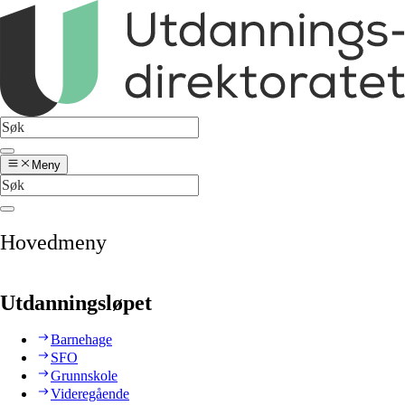
Meny
Hovedmeny
Utdanningsløpet
Barnehage
SFO
Grunnskole
Videregående