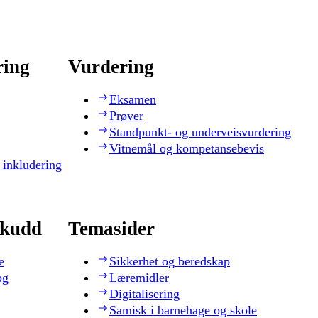
ring
Vurdering
Eksamen
Prøver
Standpunkt- og underveisvurdering
Vitnemål og kompetansebevis
 inkludering
skudd
Temasider
e
Sikkerhet og beredskap
og
Læremidler
Digitalisering
Samisk i barnehage og skole