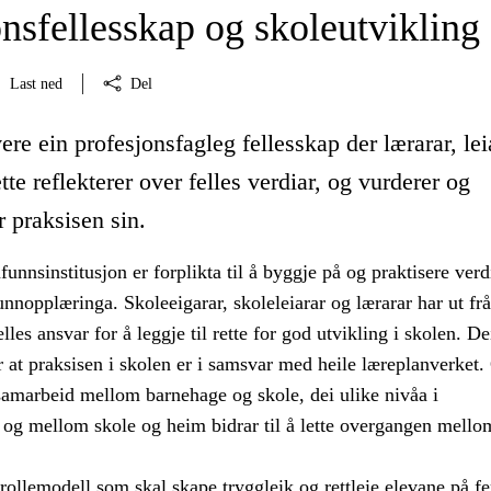
nsfellesskap og skoleutvikling
Last ned
Del
ere ein profesjonsfagleg fellesskap der lærarar, lei
tte reflekterer over felles verdiar, og vurderer og
r praksisen sin.
nnsinstitusjon er forplikta til å byggje på og praktisere ver
unnopplæringa. Skoleeigarar, skoleleiarar og lærarar har ut frå
felles ansvar for å leggje til rette for god utvikling i skolen. D
 at praksisen i skolen er i samsvar med heile læreplanverket.
samarbeid mellom barnehage og skole, dei ulike nivåa i
 og mellom skole og heim bidrar til å lette overgangen mello
 rollemodell som skal skape tryggleik og rettleie elevane på f