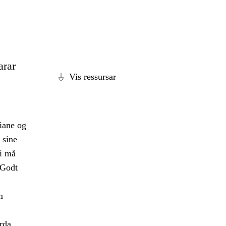
arar
Vis ressursar
diane og
 sine
ei må
 Godt
m
erda