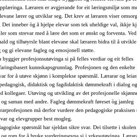
pplæringa. Læraren er avgjerande for eit læringsmiljø som mo
 elevane lærer og utviklar seg. Det krev at læraren viser omsorg
. Det inneber òg å hjelpe elevar som tek uheldige val, ikkje k
ller som strevar med å lære det som er ønskt og forventa. Ved
ald og tilhøyrsle blant elevane skal læraren bidra til å utvikle
g og gi elevane fagleg og emosjonell støtte.
byggjer profesjonsutøvinga si på felles verdiar og eit felles
rfaringsbasert kunnskapsgrunnlag. Profesjonen og den enkelte
svar for å utøve skjønn i komplekse spørsmål. Lærarar og leiar
 pedagogisk, didaktisk og fagdidaktisk dømmekraft i dialog o
 kollegaer. Utøving og utvikling av det profesjonelle skjønne
t og saman med andre. Fagleg dømmekraft føreset òg jamleg
rarprofesjonen må derfor vurdere den pedagogiske praksisen s
evar og elevgrupper best mogleg.
gogiske spørsmål har sjeldan sikre svar. Dei tilsette i skole
t og rom for å bruke vurderingsevna si i yrkesutøvinga. Lærar