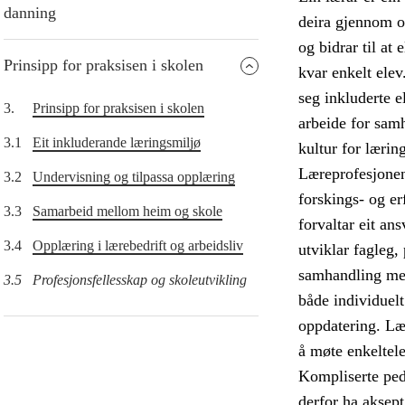
danning
deira gjennom o
og bidrar til at
Prinsipp for praksisen i skolen
kvar enkelt elev
seg inkluderte e
3.
Prinsipp for praksisen i skolen
arbeide for samh
3.1
Eit inkluderande læringsmiljø
kultur for lærin
Læreprofesjonen 
3.2
Undervisning og tilpassa opplæring
forskings- og e
3.3
Samarbeid mellom heim og skole
forvaltar eit an
3.4
Opplæring i lærebedrift og arbeidsliv
utviklar fagleg,
samhandling med
3.5
Profesjonsfellesskap og skoleutvikling
både individuel
oppdatering. Læ
å møte enkeltel
Kompliserte peda
derfor ha aksep