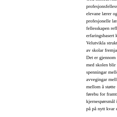
profesjonsfelles
elevane lærer og 
profesjonelle læ
fellesskapen ref
erfaringsbasert 
Velutvikla struk
av skolar fremja
Det er gjennom 
med skolen blir 
spenningar mell
avvegingar mell
mellom å støtte
førebu for framti
kjernespørsmål i
på på nytt kvar 