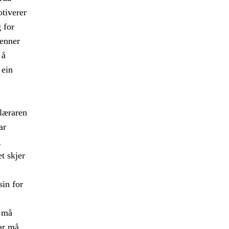
tiverer
 for
jenner
 å
 ein
 læraren
ar
g
t skjer
in for
n må
ar må