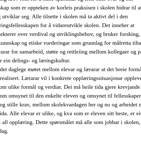
skap som er oppteken av korleis praksisen i skolen bidrar til a
utviklar seg. Alle tilsette i skolen må ta aktivt del i den
ringsfellesskapen for å vidareutvikle skolen. Det inneber at
lekterer over verdival og utviklingsbehov, og bruker forsking,
kunnskap og etiske vurderingar som grunnlag for målretta tilt
turar for samarbeid, støtte og rettleiing mellom kollegaer og p
r ein delings- og læringskultur.
det daglege møtet mellom elevar og lærarar at det breie formå
realisert. Lærarar vil i konkrete opplæringssituasjonar opplev
om ulike formål og verdiar. Dei må heile tida gjere krevjande
om omsynet til den enkelte eleven og omsynet til fellesskape
 og stille krav, mellom skolekvardagen her og no og arbeidet 
da. Alle elevar er ulike, og kva som er eleven sitt beste, er ei
 all opplæring. Dette spørsmålet må alle som jobbar i skolen,
dag.