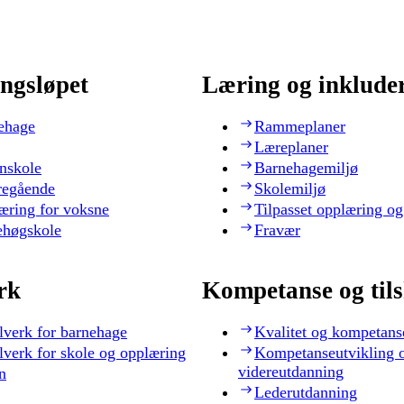
ngsløpet
Læring og inklude
ehage
Rammeplaner
Læreplaner
nskole
Barnehagemiljø
regående
Skolemiljø
æring for voksne
Tilpasset opplæring og
ehøgskole
Fravær
rk
Kompetanse og til
lverk for barnehage
Kvalitet og kompetans
lverk for skole og opplæring
Kompetanseutvikling 
videreutdanning
n
Lederutdanning