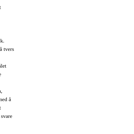
t
ak.
å tvers
let
e
n,
med å
t
 svare