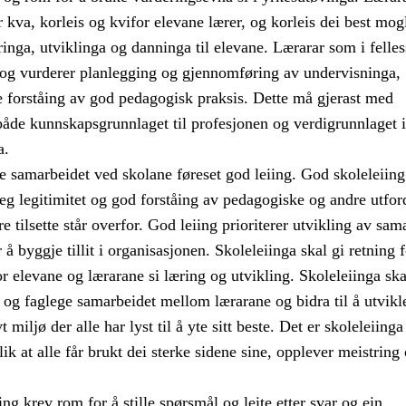
 kva, korleis og kvifor elevane lærer, og korleis dei best mog
æringa, utviklinga og danninga til elevane. Lærarar som i felle
r og vurderer planlegging og gjennomføring av undervisninga,
re forståing av god pedagogisk praksis. Dette må gjerast med
både kunnskapsgrunnlaget til profesjonen og verdigrunnlaget i
a.
e samarbeidet ved skolane føreset god leiing. God skoleleiing
leg legitimitet og god forståing av pedagogiske og andre utfor
e tilsette står overfor. God leiing prioriterer utvikling av sam
 å byggje tillit i organisasjonen. Skoleleiinga skal gi retning 
for elevane og lærarane si læring og utvikling. Skoleleiinga ska
og faglege samarbeidet mellom lærarane og bidra til å utvikle
vt miljø der alle har lyst til å yte sitt beste. Det er skoleleiinga
lik at alle får brukt dei sterke sidene sine, opplever meistring
ng krev rom for å stille spørsmål og leite etter svar og ein