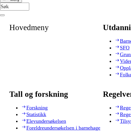
Hovedmeny
Utdanni
Barn
SFO
Grun
Vide
Oppl
Folk
Tall og forskning
Regelve
Forskning
Rege
Statistikk
Rege
Elevundersøkelsen
Tilsy
Foreldreundersøkelsen i barnehage