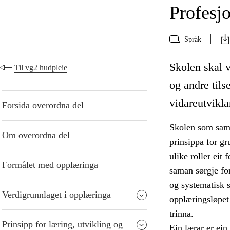
Profesjo
Språk
Skolen skal v
Til vg2 hudpleie
og andre tilse
vidareutvikla
Forsida overordna del
Skolen som samfu
Om overordna del
prinsippa for gr
ulike roller eit 
Formålet med opplæringa
saman sørgje for
og systematisk 
Verdigrunnlaget i opplæringa
opplæringsløpet
trinna.
Prinsipp for læring, utvikling og
Ein lærar er ein