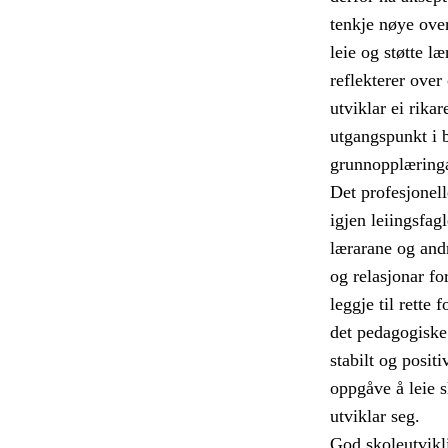
tenkje nøye over
leie og støtte l
reflekterer ove
utviklar ei rika
utgangspunkt i 
grunnopplæring
Det profesjonell
igjen leiingsfag
lærarane og andr
og relasjonar for
leggje til rette 
det pedagogiske 
stabilt og positi
oppgåve å leie s
utviklar seg.
God skoleutvikli