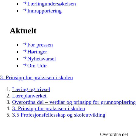
Lærlingundersøkelsen
Innrapportering
Aktuelt
For pressen
Høringer
Nyhetsvarsel
Om Udir
3. Prinsipp for praksisen i skolen
Læring og trivsel
Læreplanverket
Overordna del – verdiar og prinsipp for grunnopplæring
3. Prinsipp for praksisen i skolen
3.5 Profesjonsfellesskap og skoleutvikling
Overordna del