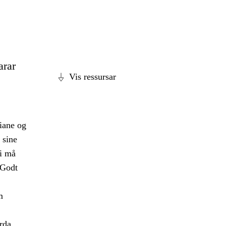
arar
Vis ressursar
diane og
 sine
ei må
 Godt
m
erda