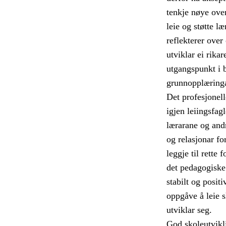
tenkje nøye over
leie og støtte l
reflekterer ove
utviklar ei rika
utgangspunkt i 
grunnopplæring
Det profesjonell
igjen leiingsfag
lærarane og andr
og relasjonar for
leggje til rette 
det pedagogiske 
stabilt og positi
oppgåve å leie s
utviklar seg.
God skoleutvikli