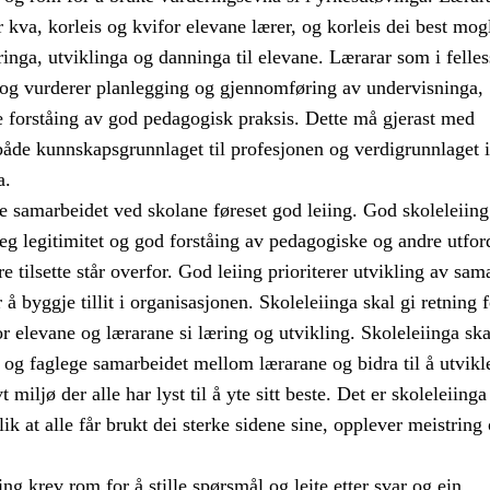
 kva, korleis og kvifor elevane lærer, og korleis dei best mog
æringa, utviklinga og danninga til elevane. Lærarar som i felle
r og vurderer planlegging og gjennomføring av undervisninga,
re forståing av god pedagogisk praksis. Dette må gjerast med
både kunnskapsgrunnlaget til profesjonen og verdigrunnlaget i
a.
e samarbeidet ved skolane føreset god leiing. God skoleleiing
leg legitimitet og god forståing av pedagogiske og andre utfor
e tilsette står overfor. God leiing prioriterer utvikling av sam
 å byggje tillit i organisasjonen. Skoleleiinga skal gi retning 
for elevane og lærarane si læring og utvikling. Skoleleiinga ska
og faglege samarbeidet mellom lærarane og bidra til å utvikle
vt miljø der alle har lyst til å yte sitt beste. Det er skoleleiinga
lik at alle får brukt dei sterke sidene sine, opplever meistring
ng krev rom for å stille spørsmål og leite etter svar og ein