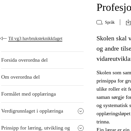
Profesjo
Språk
Skolen skal v
Til vg3 havbruksteknikkfaget
og andre tilse
vidareutvikla
Forsida overordna del
Skolen som samfu
Om overordna del
prinsippa for gr
ulike roller eit 
Formålet med opplæringa
saman sørgje for
og systematisk 
Verdigrunnlaget i opplæringa
opplæringsløpet
trinna.
Prinsipp for læring, utvikling og
Ein lærar er ein