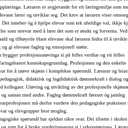
pplæringa. Læraren er avgjerande for eit læringsmiljø som mo
 elevane lærer og utviklar seg. Det krev at læraren viser omsorg
. Det inneber òg å hjelpe elevar som tek uheldige val, ikkje k
ller som strevar med å lære det som er ønskt og forventa. Ved
ald og tilhøyrsle blant elevane skal læraren bidra til å utvikle
g og gi elevane fagleg og emosjonell støtte.
byggjer profesjonsutøvinga si på felles verdiar og eit felles
rfaringsbasert kunnskapsgrunnlag. Profesjonen og den enkelte
svar for å utøve skjønn i komplekse spørsmål. Lærarar og leiar
 pedagogisk, didaktisk og fagdidaktisk dømmekraft i dialog o
 kollegaer. Utøving og utvikling av det profesjonelle skjønne
t og saman med andre. Fagleg dømmekraft føreset òg jamleg
rarprofesjonen må derfor vurdere den pedagogiske praksisen s
evar og elevgrupper best mogleg.
gogiske spørsmål har sjeldan sikre svar. Dei tilsette i skole
t og rom for å bruke vurderingsevna si i yrkesutøvinga. Lærar