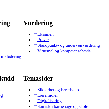
ring
Vurdering
Eksamen
Prøver
Standpunkt- og underveisvurdering
Vitnemål og kompetansebevis
 inkludering
skudd
Temasider
e
Sikkerhet og beredskap
og
Læremidler
Digitalisering
Samisk i barnehage og skole