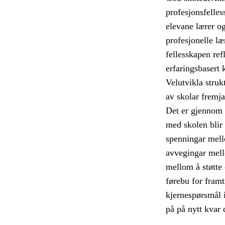
profesjonsfelles
elevane lærer og 
profesjonelle læ
fellesskapen ref
erfaringsbasert 
Velutvikla struk
av skolar fremja
Det er gjennom 
med skolen blir 
spenningar mell
avvegingar mell
mellom å støtte
førebu for framti
kjernespørsmål i
på på nytt kvar 