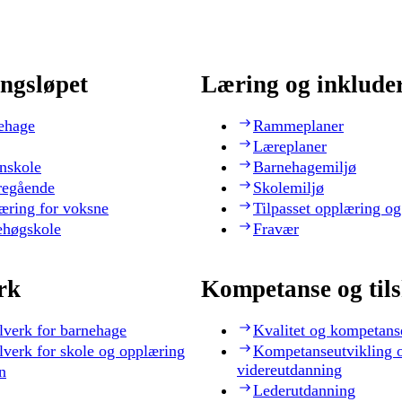
ngsløpet
Læring og inklude
ehage
Rammeplaner
Læreplaner
nskole
Barnehagemiljø
regående
Skolemiljø
æring for voksne
Tilpasset opplæring og
ehøgskole
Fravær
rk
Kompetanse og til
lverk for barnehage
Kvalitet og kompetans
lverk for skole og opplæring
Kompetanseutvikling 
videreutdanning
n
Lederutdanning