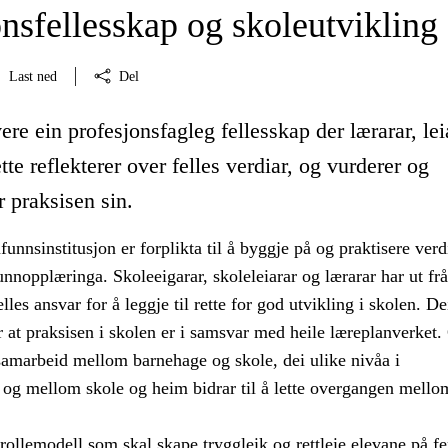
nsfellesskap og skoleutvikling
Last ned
Del
ere ein profesjonsfagleg fellesskap der lærarar, lei
tte reflekterer over felles verdiar, og vurderer og
r praksisen sin.
nnsinstitusjon er forplikta til å byggje på og praktisere ver
unnopplæringa. Skoleeigarar, skoleleiarar og lærarar har ut frå
felles ansvar for å leggje til rette for god utvikling i skolen. D
 at praksisen i skolen er i samsvar med heile læreplanverket.
samarbeid mellom barnehage og skole, dei ulike nivåa i
 og mellom skole og heim bidrar til å lette overgangen mello
 rollemodell som skal skape tryggleik og rettleie elevane på f