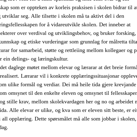
skap som er oppteken av korleis praksisen i skolen bidrar til a
utviklar seg. Alle tilsette i skolen må ta aktivt del i den
ringsfellesskapen for å vidareutvikle skolen. Det inneber at
lekterer over verdival og utviklingsbehov, og bruker forsking,
kunnskap og etiske vurderingar som grunnlag for målretta tilt
turar for samarbeid, støtte og rettleiing mellom kollegaer og p
r ein delings- og læringskultur.
det daglege møtet mellom elevar og lærarar at det breie formå
realisert. Lærarar vil i konkrete opplæringssituasjonar opplev
om ulike formål og verdiar. Dei må heile tida gjere krevjande
om omsynet til den enkelte eleven og omsynet til fellesskape
 og stille krav, mellom skolekvardagen her og no og arbeidet 
da. Alle elevar er ulike, og kva som er eleven sitt beste, er ei
 all opplæring. Dette spørsmålet må alle som jobbar i skolen,
dag.