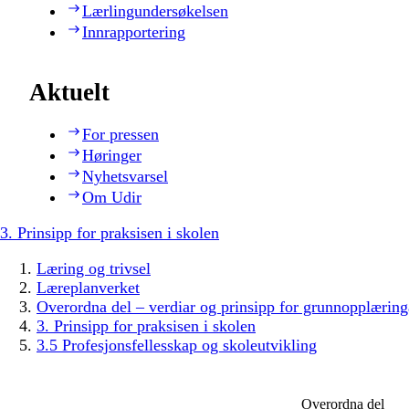
Lærlingundersøkelsen
Innrapportering
Aktuelt
For pressen
Høringer
Nyhetsvarsel
Om Udir
3. Prinsipp for praksisen i skolen
Læring og trivsel
Læreplanverket
Overordna del – verdiar og prinsipp for grunnopplæring
3. Prinsipp for praksisen i skolen
3.5 Profesjonsfellesskap og skoleutvikling
Overordna del