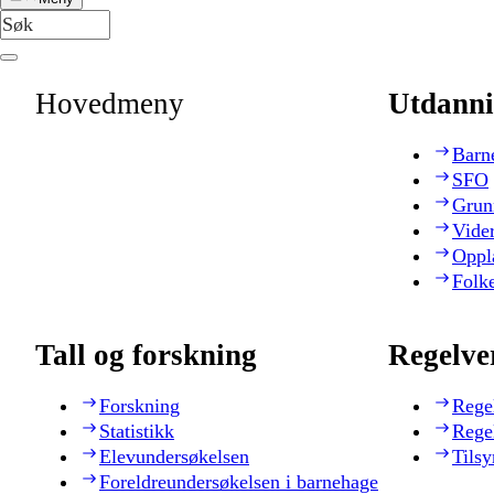
Hovedmeny
Utdanni
Barn
SFO
Grun
Vide
Oppl
Folk
Tall og forskning
Regelve
Forskning
Rege
Statistikk
Rege
Elevundersøkelsen
Tilsy
Foreldreundersøkelsen i barnehage