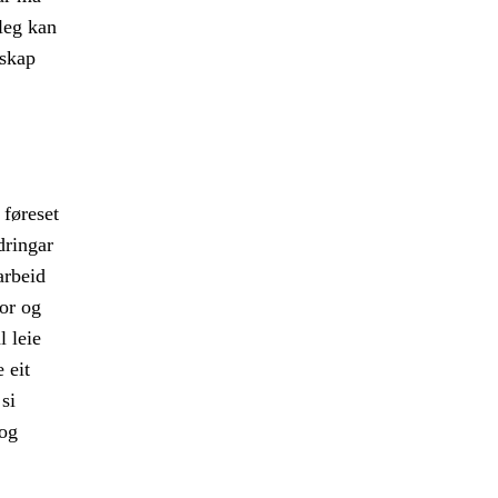
leg kan
sskap
 føreset
dringar
arbeid
for og
l leie
 eit
 si
 og