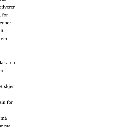
tiverer
 for
jenner
 å
 ein
 læraren
ar
g
t skjer
in for
n må
ar må