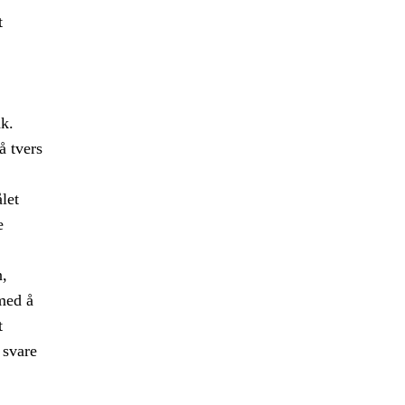
t
ak.
å tvers
let
e
n,
med å
t
 svare