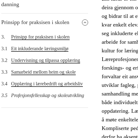
danning
deira gjennom o
og bidrar til at
Prinsipp for praksisen i skolen
kvar enkelt elev
seg inkluderte e
3.
Prinsipp for praksisen i skolen
arbeide for samh
3.1
Eit inkluderande læringsmiljø
kultur for lærin
Læreprofesjonen 
3.2
Undervisning og tilpassa opplæring
forskings- og e
3.3
Samarbeid mellom heim og skole
forvaltar eit an
3.4
Opplæring i lærebedrift og arbeidsliv
utviklar fagleg,
samhandling med
3.5
Profesjonsfellesskap og skoleutvikling
både individuel
oppdatering. Læ
å møte enkeltel
Kompliserte peda
derfor ha aksep