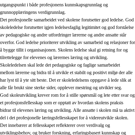
utgangspunkt i både profesjonens kunnskapsgrunnlag og
grunnopplæringens verdigrunnlag.
Det profesjonelle samarbeidet ved skolene forutsetter god ledelse. God
skoleledelse forutsetter igjen ledelsesfaglig legitimitet og god forståelse
av pedagogiske og andre utfordringer lærerne og andre ansatte står
overfor. God ledelse prioriterer utvikling av samarbeid og relasjoner for
å bygge tillit i organisasjonen. Skolens ledelse skal gi retning for og
tilrettelegge for elevenes og lærernes læring og utvikling.
Skoleledelsen skal lede det pedagogiske og faglige samarbeidet
mellom lærerne og bidra til å utvikle et stabilt og positivt miljø der alle
har lyst til å yte sitt beste. Det er skoleledelsens oppgave å lede slik at
alle får brukt sine sterke sider, opplever mestring og utvikler seg.
God skoleutvikling krever rom for å stille spørsmål og lete etter svar og
et profesjonsfellesskap som er opptatt av hvordan skolens praksis
bidrar til elevenes læring og utvikling. Alle ansatte i skolen må ta aktivt
del i det profesjonelle læringsfellesskapet for å videreutvikle skolen.
Det innebærer at fellesskapet reflekterer over verdivalg og
utviklingsbehov, og bruker forskning, erfaringsbasert kunnskap og