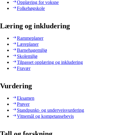
Opplæring for voksne
Folkehøgskole
Læring og inkludering
Rammeplaner
Læreplaner
Barnehagemiljø
Skolemiljø
Tilpasset opplæring og inkludering
Fravær
Vurdering
Eksamen
Prøver
Standpunkt- og underveisvurdering
Vitnemål og kompetansebevis
Tall og forskning