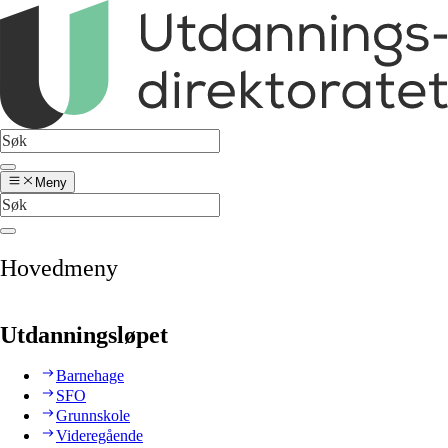
Meny
Hovedmeny
Utdanningsløpet
Barnehage
SFO
Grunnskole
Videregående