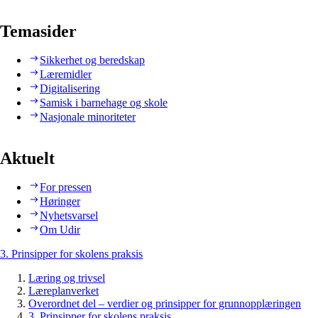
Temasider
Sikkerhet og beredskap
Læremidler
Digitalisering
Samisk i barnehage og skole
Nasjonale minoriteter
Aktuelt
For pressen
Høringer
Nyhetsvarsel
Om Udir
3. Prinsipper for skolens praksis
Læring og trivsel
Læreplanverket
Overordnet del – verdier og prinsipper for grunnopplæringen
3. Prinsipper for skolens praksis