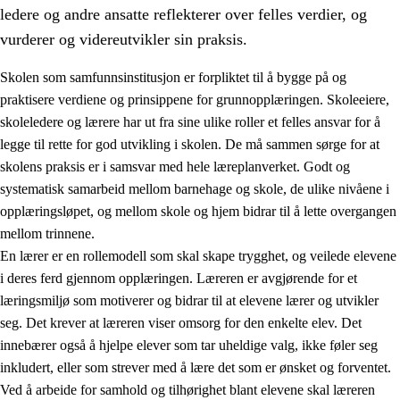
ledere og andre ansatte reflekterer over felles verdier, og
vurderer og videreutvikler sin praksis.
Skolen som samfunnsinstitusjon er forpliktet til å bygge på og
praktisere verdiene og prinsippene for grunnopplæringen. Skoleeiere,
skoleledere og lærere har ut fra sine ulike roller et felles ansvar for å
legge til rette for god utvikling i skolen. De må sammen sørge for at
skolens praksis er i samsvar med hele læreplanverket. Godt og
systematisk samarbeid mellom barnehage og skole, de ulike nivåene i
opplæringsløpet, og mellom skole og hjem bidrar til å lette overgangen
3.
Prinsipper for skolens praksis
mellom trinnene.
3.1
Et inkluderende læringsmiljø
En lærer er en rollemodell som skal skape trygghet, og veilede elevene
i deres ferd gjennom opplæringen. Læreren er avgjørende for et
3.2
Undervisning og tilpasset opplæring
læringsmiljø som motiverer og bidrar til at elevene lærer og utvikler
3.3
Samarbeid mellom hjem og skole
seg. Det krever at læreren viser omsorg for den enkelte elev. Det
innebærer også å hjelpe elever som tar uheldige valg, ikke føler seg
3.4
Opplæring i lærebedrift og arbeidsliv
inkludert, eller som strever med å lære det som er ønsket og forventet.
3.5
Profesjonsfellesskap og skoleutvikling
Ved å arbeide for samhold og tilhørighet blant elevene skal læreren