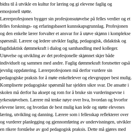
bidra til å utvikle en kultur for læring og gi elevene faglig og
emosjonell støtte.
Lærerprofesjonen bygger sin profesjonsutøvelse på felles verdier og et
felles forsknings- og erfaringsbasert kunnskapsgrunnlag. Profesjonen
og den enkelte lærer forvalter et ansvar for å utøve skjønn i komplekse
spørsmål. Lærere og ledere utvikler faglig, pedagogisk, didaktisk og
fagdidaktisk dømmekraft i dialog og samhandling med kolleger.
Utøvelse og utvikling av det profesjonelle skjønnet skjer både
individuelt og sammen med andre. Faglig dømmekraft forutsetter også
jevnlig oppdatering. Lærerprofesjonen må derfor vurdere sin
pedagogiske praksis for å møte enkeltelever og elevgrupper best mulig.
Kompliserte pedagogiske spørsmål har sjelden sikre svar. De ansatte i
skolen må derfor ha aksept og rom for å bruke sin vurderingsevne i
yrkesutøvelsen. Lærere må tenke nøye over hva, hvordan og hvorfor
elevene lærer, og hvordan de best mulig kan lede og støtte elevenes
læring, utvikling og danning. Lærere som i fellesskap reflekterer over
og vurderer planlegging og gjennomføring av undervisningen, utvikler
en rikere forståelse av god pedagogisk praksis. Dette må gjøres med