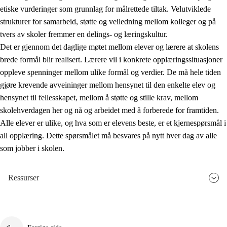
etiske vurderinger som grunnlag for målrettede tiltak. Velutviklede
strukturer for samarbeid, støtte og veiledning mellom kolleger og på
tvers av skoler fremmer en delings- og læringskultur.
Det er gjennom det daglige møtet mellom elever og lærere at skolens
brede formål blir realisert. Lærere vil i konkrete opplæringssituasjoner
oppleve spenninger mellom ulike formål og verdier. De må hele tiden
gjøre krevende avveininger mellom hensynet til den enkelte elev og
hensynet til fellesskapet, mellom å støtte og stille krav, mellom
skolehverdagen her og nå og arbeidet med å forberede for framtiden.
Alle elever er ulike, og hva som er elevens beste, er et kjernespørsmål i
all opplæring. Dette spørsmålet må besvares på nytt hver dag av alle
som jobber i skolen.
Ressurser