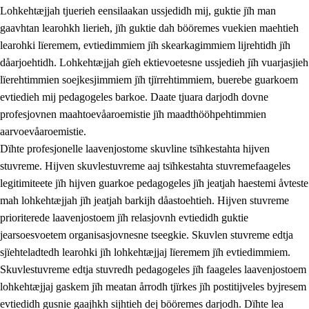
Lohkehtæjjah tjuerieh eensilaakan ussjedidh mij, guktie jïh man
gaavhtan learohkh lierieh, jïh guktie dah bööremes vuekien maehtieh
learohki lïeremem, evtiedimmiem jïh skearkagimmiem lijrehtidh jïh
dåarjoehtidh. Lohkehtæjjah gïeh ektievoetesne ussjedieh jïh vuarjasjieh
lïerehtimmien soejkesjimmiem jïh tjïrrehtimmiem, buerebe guarkoem
evtiedieh mij pedagogeles barkoe. Daate tjuara darjodh dovne
profesjovnen maahtoevåaroemistie jïh maadthööhpehtimmien
aarvoevåaroemistie.
Dïhte profesjonelle laavenjostome skuvline tsïhkestahta hijven
stuvreme. Hijven skuvlestuvreme aaj tsïhkestahta stuvremefaageles
legitimiteete jïh hijven guarkoe pedagogeles jïh jeatjah haestemi åvteste
mah lohkehtæjjah jïh jeatjah barkijh dåastoehtieh. Hijven stuvreme
prioriterede laavenjostoem jïh relasjovnh evtiedidh guktie
jearsoesvoetem organisasjovnesne tseegkie. Skuvlen stuvreme edtja
sjïehteladtedh learohki jïh lohkehtæjjaj lïeremem jïh evtiedimmiem.
Skuvlestuvreme edtja stuvredh pedagogeles jïh faageles laavenjostoem
lohkehtæjjaj gaskem jïh meatan årrodh tjïrkes jïh postitijveles byjresem
evtiedidh gusnie gaajhkh sijhtieh dej bööremes darjodh. Dïhte lea