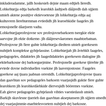
inkluderadamme, jallh hoskesieh dejnie maam edtjieh lïeredh.
Lohkehtæjja edtja barkedh learohkh åadtjoeh dååjredh dah sijjiem
utnieh aktene positijve ektievoetesne jïh lohkehtæjja edtja aaj
kultuvrem lïerehtæmman evtiedidh jïh learoehkidie faageles jïh
emosjonelle dåarjoem vadta.
Lohkehtæjjaprofesjovne sov profesjovnebarkoem tseegkie ektie
aarvojne jïh ektie dotkeme- jïh dååjresevåaromen maahtoebatnan.
Profesjovne jïh fïere guhte lohkehtæjja dïedtem utnieh goerkesem
nuhtjieh komplekse gyhtjelassine. Lohkehtæjjah jïh åvtehkh faageles,
pedagogeles, didakteles jïh faagedidakteles goerkesem dialogine jïh
ektiebarkosne dej barkoeguejmine. Profesjonelle goerkese tjïrrehte jïh
evtede dovne individuellen vuekine jïh laavenjostosne. Faageles
goerkese aaj tjuara jaabnan orrestidh. Lohkehtæjjaprofesjovne tjuara
dan gaavhtan sov pedagogeles barkoem vuarjasjidh guktie fïere guhte
learohkem jïh learohkedåehkide dïervesjidh bööremes vuekine.
Eah gïerve pedagogeles gyhtjelassh vihties vaestiedassh utnieh.
Barkijh skuvlesne tjuerieh dan gaavhtan akseptansem jïh sijjiem utnedh
dej vuarjasjimmie-maehtelesvoetem nuhtjieh dej barkosne.