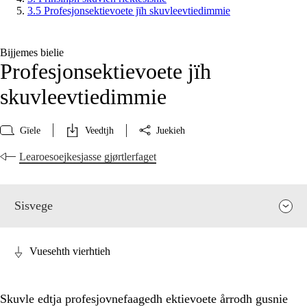
3.5 Profesjonsektievoete jïh skuvleevtiedimmie
Bijjemes bielie
Profesjonsektievoete jïh
skuvleevtiedimmie
Gïele
Veedtjh
Juekieh
Learoesoejkesjasse gjørtlerfaget
Sisvege
Vuesehth vierhtieh
Skuvle edtja profesjovnefaagedh ektievoete årrodh gusnie