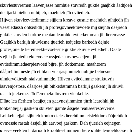
skuvlestuvremen laavenjasse numhtie stuvredh guktie gaajhkh åadtjoeh
dej tjarki bielieh nuhtjieh, maehtieh jïh evtiedieh.
Hijven skuvleevtiedimmie sijjiem kreava gusnie maehtieh gihtjedh jïh
vaestiedassh ohtsedidh jïh profesjovneektievoete mij sæjhta daejredh
guktie skuvlen barkoe meatan learohki evtiedæmman jïh lïeremasse.
Gaajhkh barkijh skuvlesne tjuerieh ïedtjeles barkedh dejnie
profesjonelle lïeremeektievoetesne guktie skuvle evtiedieh. Daate
sæjhta jiehtedh ektievoete ussjede aarvoeveeljemi jïh
evtiedimmiedaerpiesvoeti bïjre, jïh dotkemem, maahtoem
dååjrehtimmeste jïh etihken vuarjasjimmieh nuhtjie betnesne
ulmieryöktesth råajvarimmide. Hijven evtiedamme struktuvrh
laavenjostose, dåarjose jïh bïhkedæmman barkiji gaskem jïh skuvli
raasth juekeme- jïh lïeremekultuvrem viehkehte.
Dïhte lea fïerhten beajjetjen gaavnesjimmien tjïrrh learohki jïh
lohkehtæjjaj gaskem skuvlen gamte åssjele realiseeresovveme.
Lohkehtæjjah sijhtieh konkreeteles lïerehtimmietsiehkine dååjrehtidh
ovmessie rastah åssjeli jïh aarvoej gaskem. Dah tjuerieh eejnegen
gïerve veektemh darjodh krööhkestimmiem fïere guhte learoehkasse jïh