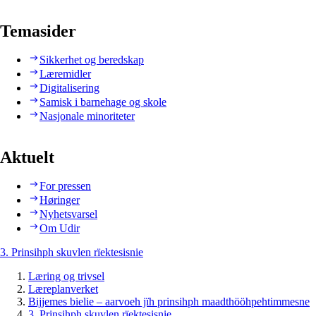
Temasider
Sikkerhet og beredskap
Læremidler
Digitalisering
Samisk i barnehage og skole
Nasjonale minoriteter
Aktuelt
For pressen
Høringer
Nyhetsvarsel
Om Udir
3. Prinsihph skuvlen rïektesisnie
Læring og trivsel
Læreplanverket
Bijjemes bielie – aarvoeh jïh prinsihph maadthööhpehtimmesne
3. Prinsihph skuvlen rïektesisnie