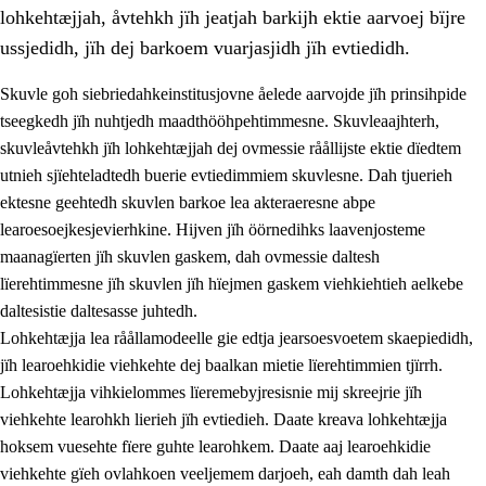
lohkehtæjjah, åvtehkh jïh jeatjah barkijh ektie aarvoej bïjre
ussjedidh, jïh dej barkoem vuarjasjidh jïh evtiedidh.
Skuvle goh siebriedahkeinstitusjovne åelede aarvojde jïh prinsihpide
tseegkedh jïh nuhtjedh maadthööhpehtimmesne. Skuvleaajhterh,
skuvleåvtehkh jïh lohkehtæjjah dej ovmessie råållijste ektie dïedtem
utnieh sjïehteladtedh buerie evtiedimmiem skuvlesne. Dah tjuerieh
ektesne geehtedh skuvlen barkoe lea akteraeresne abpe
learoesoejkesjevierhkine. Hijven jïh öörnedihks laavenjosteme
maanagïerten jïh skuvlen gaskem, dah ovmessie daltesh
3.
Prinsihph skuvlen rïektesisnie
lïerehtimmesne jïh skuvlen jïh hïejmen gaskem viehkiehtieh aelkebe
3.1
Feerhmeles lïeremebyjrese
daltesistie daltesasse juhtedh.
Lohkehtæjja lea råållamodeelle gie edtja jearsoesvoetem skaepiedidh,
3.2
Ööhpehtimmie jïh sjïehtedamme lïerehtimmie
jïh learoehkidie viehkehte dej baalkan mietie lïerehtimmien tjïrrh.
3.3
Gåetie jïh skuvle laavenjostoeh
Lohkehtæjja vihkielommes lïeremebyjresisnie mij skreejrie jïh
viehkehte learohkh lierieh jïh evtiedieh. Daate kreava lohkehtæjja
3.4
Lïerehtimmie learoesïeltesne jïh barkoejielemisnie
hoksem vuesehte fïere guhte learohkem. Daate aaj learoehkidie
3.5
Profesjonsektievoete jïh skuvleevtiedimmie
viehkehte gïeh ovlahkoen veeljemem darjoeh, eah damth dah leah