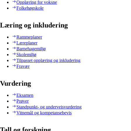
Opplæring for voksne
Folkehøgskole
Læring og inkludering
Rammeplaner
Læreplaner
Barnehagemiljø
Skolemiljø
Tilpasset opplæring og inkludering
Fravær
Vurdering
Eksamen
Prøver
Standpunkt- og underveisvurdering
Vitnemål og kompetansebevis
Tall og forskning