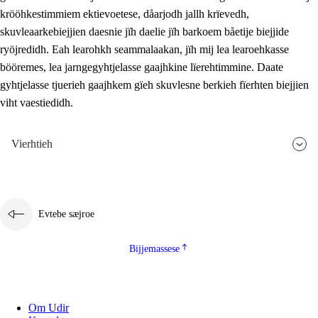
krööhkestimmiem ektievoetese, dåarjodh jallh krïevedh,
skuvleaarkebiejjien daesnie jïh daelie jïh barkoem båetije biejjide
ryöjredidh. Eah learohkh seammalaakan, jïh mij lea learoehkasse
bööremes, lea jarngegyhtjelasse gaajhkine lïerehtimmine. Daate
gyhtjelasse tjuerieh gaajhkem gïeh skuvlesne berkieh fïerhten biejjien
viht vaestiedidh.
Vierhtieh
Evtebe sæjroe
Bijjemassese
Om Udir