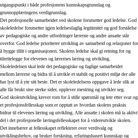
utgangspunkt i både profesjonens kunnskapsgrunnlag og
grunnopplæringens verdigrunnlag.
Det profesjonelle samarbeidet ved skolene forutsetter god ledelse. God
skoleledelse forutsetter igjen ledelsesfaglig legitimitet og god forståelse
av pedagogiske og andre utfordringer lærerne og andre ansatte står
overfor. God ledelse prioriterer utvikling av samarbeid og relasjoner for
å bygge tillit i organisasjonen. Skolens ledelse skal gi retning for og
tilrettelegge for elevenes og lærernes læring og utvikling.
Skoleledelsen skal lede det pedagogiske og faglige samarbeidet
mellom lærerne og bidra til å utvikle et stabilt og positivt miljø der alle
har lyst til å yte sitt beste. Det er skoleledelsens oppgave å lede slik at
alle får brukt sine sterke sider, opplever mestring og utvikler seg.
God skoleutvikling krever rom for å stille spørsmål og lete etter svar og
et profesjonsfellesskap som er opptatt av hvordan skolens praksis
bidrar til elevenes læring og utvikling. Alle ansatte i skolen må ta aktivt
del i det profesjonelle læringsfellesskapet for å videreutvikle skolen.
Det innebærer at fellesskapet reflekterer over verdivalg og
utviklingsbehov, og bruker forskning, erfaringsbasert kunnskap og