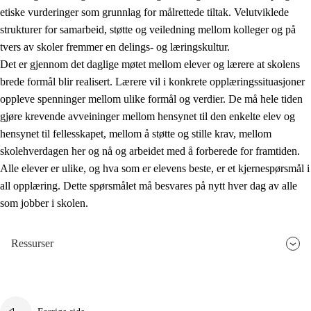
etiske vurderinger som grunnlag for målrettede tiltak. Velutviklede
strukturer for samarbeid, støtte og veiledning mellom kolleger og på
tvers av skoler fremmer en delings- og læringskultur.
Det er gjennom det daglige møtet mellom elever og lærere at skolens
brede formål blir realisert. Lærere vil i konkrete opplæringssituasjoner
oppleve spenninger mellom ulike formål og verdier. De må hele tiden
gjøre krevende avveininger mellom hensynet til den enkelte elev og
hensynet til fellesskapet, mellom å støtte og stille krav, mellom
skolehverdagen her og nå og arbeidet med å forberede for framtiden.
Alle elever er ulike, og hva som er elevens beste, er et kjernespørsmål i
all opplæring. Dette spørsmålet må besvares på nytt hver dag av alle
som jobber i skolen.
Ressurser