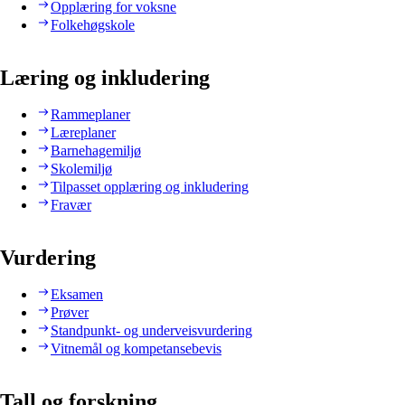
Opplæring for voksne
Folkehøgskole
Læring og inkludering
Rammeplaner
Læreplaner
Barnehagemiljø
Skolemiljø
Tilpasset opplæring og inkludering
Fravær
Vurdering
Eksamen
Prøver
Standpunkt- og underveisvurdering
Vitnemål og kompetansebevis
Tall og forskning