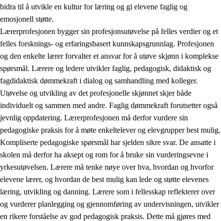
bidra til å utvikle en kultur for læring og gi elevene faglig og
emosjonell støtte.
Lærerprofesjonen bygger sin profesjonsutøvelse på felles verdier og et
felles forsknings- og erfaringsbasert kunnskapsgrunnlag. Profesjonen
og den enkelte lærer forvalter et ansvar for å utøve skjønn i komplekse
spørsmål. Lærere og ledere utvikler faglig, pedagogisk, didaktisk og
fagdidaktisk dømmekraft i dialog og samhandling med kolleger.
Utøvelse og utvikling av det profesjonelle skjønnet skjer både
individuelt og sammen med andre. Faglig dømmekraft forutsetter også
jevnlig oppdatering. Lærerprofesjonen må derfor vurdere sin
pedagogiske praksis for å møte enkeltelever og elevgrupper best mulig.
Kompliserte pedagogiske spørsmål har sjelden sikre svar. De ansatte i
skolen må derfor ha aksept og rom for å bruke sin vurderingsevne i
yrkesutøvelsen. Lærere må tenke nøye over hva, hvordan og hvorfor
elevene lærer, og hvordan de best mulig kan lede og støtte elevenes
læring, utvikling og danning. Lærere som i fellesskap reflekterer over
og vurderer planlegging og gjennomføring av undervisningen, utvikler
en rikere forståelse av god pedagogisk praksis. Dette må gjøres med