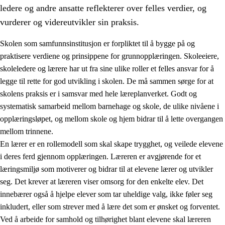
ledere og andre ansatte reflekterer over felles verdier, og
vurderer og videreutvikler sin praksis.
Skolen som samfunnsinstitusjon er forpliktet til å bygge på og
praktisere verdiene og prinsippene for grunnopplæringen. Skoleeiere,
skoleledere og lærere har ut fra sine ulike roller et felles ansvar for å
legge til rette for god utvikling i skolen. De må sammen sørge for at
skolens praksis er i samsvar med hele læreplanverket. Godt og
systematisk samarbeid mellom barnehage og skole, de ulike nivåene i
opplæringsløpet, og mellom skole og hjem bidrar til å lette overgangen
3.
Prinsipper for skolens praksis
mellom trinnene.
3.1
Et inkluderende læringsmiljø
En lærer er en rollemodell som skal skape trygghet, og veilede elevene
i deres ferd gjennom opplæringen. Læreren er avgjørende for et
3.2
Undervisning og tilpasset opplæring
læringsmiljø som motiverer og bidrar til at elevene lærer og utvikler
3.3
Samarbeid mellom hjem og skole
seg. Det krever at læreren viser omsorg for den enkelte elev. Det
innebærer også å hjelpe elever som tar uheldige valg, ikke føler seg
3.4
Opplæring i lærebedrift og arbeidsliv
inkludert, eller som strever med å lære det som er ønsket og forventet.
3.5
Profesjonsfellesskap og skoleutvikling
Ved å arbeide for samhold og tilhørighet blant elevene skal læreren