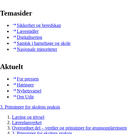
Temasider
Sikkerhet og beredskap
Læremidler
Digitalisering
Samisk i barnehage og skole
Nasjonale minoriteter
Aktuelt
For pressen
Høringer
Nyhetsvarsel
Om Udir
3. Prinsipper for skolens praksis
Læring og trivsel
Læreplanverket
Overordnet del – verdier og prinsipper for grunnopplæringen
3. Prinsipper for skolens praksis