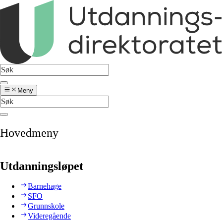
Meny
Hovedmeny
Utdanningsløpet
Barnehage
SFO
Grunnskole
Videregående