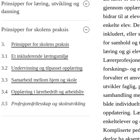
Prinsipper for læring, utvikling og
gjennom opplæri
danning
bidrar til at el
enkelte elev. De
Prinsipper for skolens praksis
inkludert, eller
for samhold og t
3.
Prinsipper for skolens praksis
læring og gi ele
3.1
Et inkluderende læringsmiljø
Lærerprofesjonen
3.2
Undervisning og tilpasset opplæring
forsknings- og 
forvalter et ans
3.3
Samarbeid mellom hjem og skole
utvikler faglig,
3.4
Opplæring i lærebedrift og arbeidsliv
samhandling med 
både individuel
3.5
Profesjonsfellesskap og skoleutvikling
oppdatering. Læ
enkeltelever og 
Kompliserte ped
derfor ha aksep