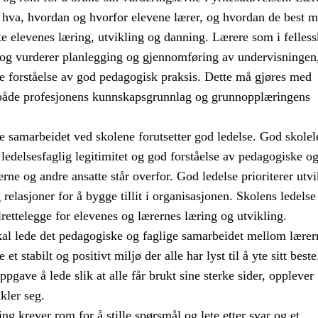
 hva, hvordan og hvorfor elevene lærer, og hvordan de best m
te elevenes læring, utvikling og danning. Lærere som i felles
r og vurderer planlegging og gjennomføring av undervisningen
re forståelse av god pedagogisk praksis. Dette må gjøres med
både profesjonens kunnskapsgrunnlag og grunnopplæringens
e samarbeidet ved skolene forutsetter god ledelse. God skolel
n ledelsesfaglig legitimitet og god forståelse av pedagogiske o
erne og andre ansatte står overfor. God ledelse prioriterer utvi
relasjoner for å bygge tillit i organisasjonen. Skolens ledelse
ilrettelegge for elevenes og lærernes læring og utvikling.
kal lede det pedagogiske og faglige samarbeidet mellom lærer
e et stabilt og positivt miljø der alle har lyst til å yte sitt best
ppgave å lede slik at alle får brukt sine sterke sider, opplever
kler seg.
ng krever rom for å stille spørsmål og lete etter svar og et