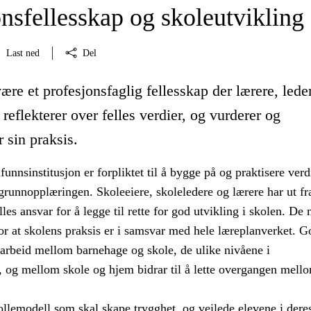
nsfellesskap og skoleutvikling
Last ned
Del
ære et profesjonsfaglig fellesskap der lærere, lede
 reflekterer over felles verdier, og vurderer og
r sin praksis.
nnsinstitusjon er forpliktet til å bygge på og praktisere ver
grunnopplæringen. Skoleeiere, skoleledere og lærere har ut fr
elles ansvar for å legge til rette for god utvikling i skolen. De
r at skolens praksis er i samsvar med hele læreplanverket. G
arbeid mellom barnehage og skole, de ulike nivåene i
, og mellom skole og hjem bidrar til å lette overgangen mell
ollemodell som skal skape trygghet, og veilede elevene i dere