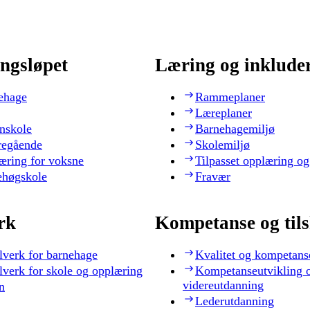
ngsløpet
Læring og inklude
ehage
Rammeplaner
Læreplaner
nskole
Barnehagemiljø
regående
Skolemiljø
æring for voksne
Tilpasset opplæring og
ehøgskole
Fravær
rk
Kompetanse og til
lverk for barnehage
Kvalitet og kompetans
lverk for skole og opplæring
Kompetanseutvikling 
videreutdanning
n
Lederutdanning