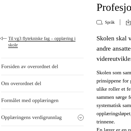
Profesjo
Språk
Skolen skal v
Til vg3 flytekniske fag – opplæring i
skole
andre ansatte
videreutvikle
Forsiden av overordnet del
Skolen som samfu
prinsippene for 
Om overordnet del
ulike roller et f
sammen sørge fo
Formålet med opplæringen
systematisk sam
opplæringsløpet
Opplæringens verdigrunnlag
trinnene.
En lærer er en r