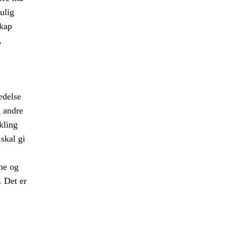
ulig
skap
,
edelse
g andre
kling
 skal gi
ne og
e. Det er