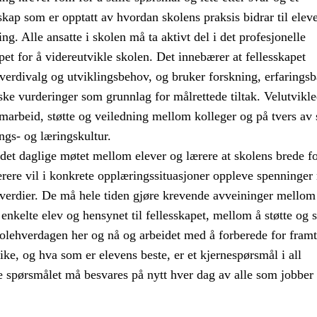
skap som er opptatt av hvordan skolens praksis bidrar til elev
ng. Alle ansatte i skolen må ta aktivt del i det profesjonelle
pet for å videreutvikle skolen. Det innebærer at fellesskapet
 verdivalg og utviklingsbehov, og bruker forskning, erfaringsb
ke vurderinger som grunnlag for målrettede tiltak. Velutvikl
amarbeid, støtte og veiledning mellom kolleger og på tvers av 
ngs- og læringskultur.
det daglige møtet mellom elever og lærere at skolens brede f
Lærere vil i konkrete opplæringssituasjoner oppleve spenninge
 verdier. De må hele tiden gjøre krevende avveininger mellom
 enkelte elev og hensynet til fellesskapet, mellom å støtte og st
olehverdagen her og nå og arbeidet med å forberede for framt
like, og hva som er elevens beste, er et kjernespørsmål i all
e spørsmålet må besvares på nytt hver dag av alle som jobber 