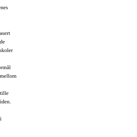
enes
asert
ede
skoler
ormål
r mellom
ille
iden.
i