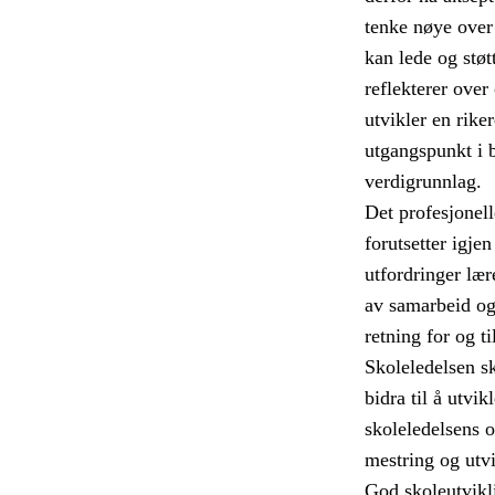
tenke nøye over
kan lede og støt
reflekterer ove
utvikler en rike
utgangspunkt i 
verdigrunnlag.
Det profesjonell
forutsetter igje
utfordringer lær
av samarbeid og 
retning for og t
Skoleledelsen s
bidra til å utvikl
skoleledelsens o
mestring og utvi
God skoleutvikli