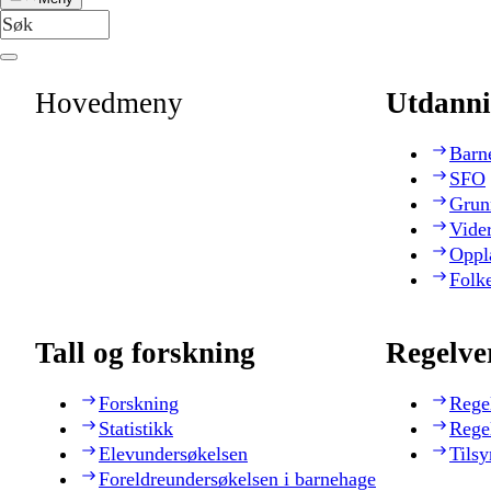
Hovedmeny
Utdanni
Barn
SFO
Grun
Vide
Oppl
Folk
Tall og forskning
Regelve
Forskning
Rege
Statistikk
Rege
Elevundersøkelsen
Tilsy
Foreldreundersøkelsen i barnehage