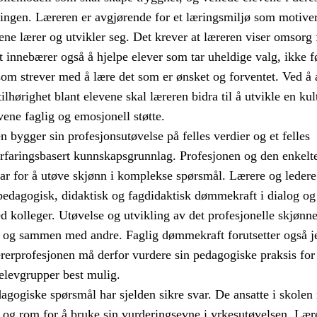
ngen. Læreren er avgjørende for et læringsmiljø som motive
evene lærer og utvikler seg. Det krever at læreren viser omsorg
t innebærer også å hjelpe elever som tar uheldige valg, ikke f
 som strever med å lære det som er ønsket og forventet. Ved å 
ilhørighet blant elevene skal læreren bidra til å utvikle en kul
vene faglig og emosjonell støtte.
 bygger sin profesjonsutøvelse på felles verdier og et felles
erfaringsbasert kunnskapsgrunnlag. Profesjonen og den enkelte
var for å utøve skjønn i komplekse spørsmål. Lærere og ledere
 pedagogisk, didaktisk og fagdidaktisk dømmekraft i dialog og
kolleger. Utøvelse og utvikling av det profesjonelle skjønne
t og sammen med andre. Faglig dømmekraft forutsetter også j
rerprofesjonen må derfor vurdere sin pedagogiske praksis for
elevgrupper best mulig.
agogiske spørsmål har sjelden sikre svar. De ansatte i skolen
t og rom for å bruke sin vurderingsevne i yrkesutøvelsen. Læ