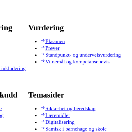
ring
Vurdering
Eksamen
Prøver
Standpunkt- og underveisvurdering
Vitnemål og kompetansebevis
 inkludering
skudd
Temasider
e
Sikkerhet og beredskap
og
Læremidler
Digitalisering
Samisk i barnehage og skole