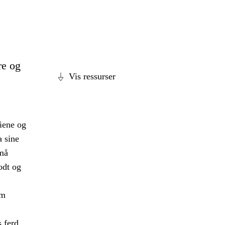
re og
Vis ressurser
diene og
a sine
 må
odt og
om
s ferd