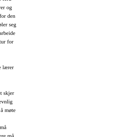
rer og
 for den
øler seg
arbeide
tur for
 lærer
t skjer
evnlig
 å møte
 må
rere må