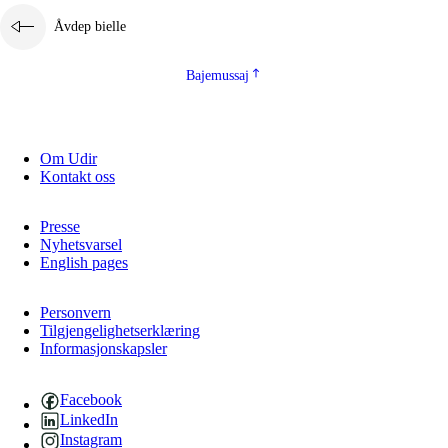
Åvdep bielle
Bajemussaj
Om Udir
Kontakt oss
Presse
Nyhetsvarsel
English pages
Personvern
Tilgjengelighetserklæring
Informasjonskapsler
Facebook
LinkedIn
Instagram