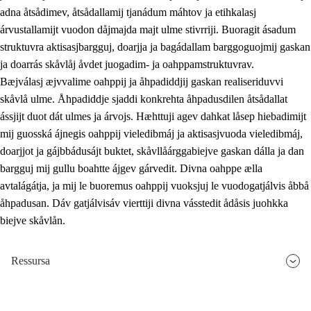
adna åtsådimev, åtsådallamij tjanádum máhtov ja etihkalasj
árvustallamijt vuodon dåjmajda majt ulme stivrriji. Buoragit ásadum
struktuvra aktisasjbargguj, doarjja ja bagádallam barggoguojmij gaskan
ja doarrás skåvlåj åvdet juogadim- ja oahppamstruktuvrav.
Bæjválasj æjvvalime oahppij ja åhpadiddjij gaskan realiseriduvvi
skåvlå ulme. Åhpadiddje sjaddi konkrehta åhpadusdilen åtsådallat
ássjijt duot dát ulmes ja árvojs. Hæhttuji agev dahkat låsep hiebadimijt
mij guosská ájnegis oahppij vieledibmáj ja aktisasjvuoda vieledibmáj,
doarjjot ja gájbbádusájt buktet, skåvllåárggabiejve gaskan dálla ja dan
bargguj mij gullu boahtte ájgev gárvedit. Divna oahppe ælla
avtalágátja, ja mij le buoremus oahppij vuoksjuj le vuodogatjálvis åbbå
åhpadusan. Dáv gatjálvisáv vierttiji divna vásstedit ådåsis juohkka
biejve skåvlån.
Ressursa