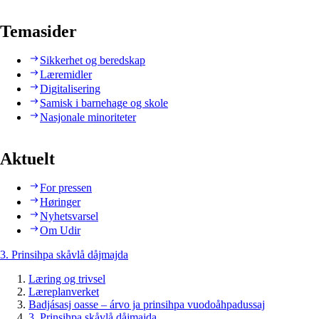
Temasider
Sikkerhet og beredskap
Læremidler
Digitalisering
Samisk i barnehage og skole
Nasjonale minoriteter
Aktuelt
For pressen
Høringer
Nyhetsvarsel
Om Udir
3. Prinsihpa skåvlå dåjmajda
Læring og trivsel
Læreplanverket
Badjásasj oasse – árvo ja prinsihpa vuodoåhpadussaj
3. Prinsihpa skåvlå dåjmajda