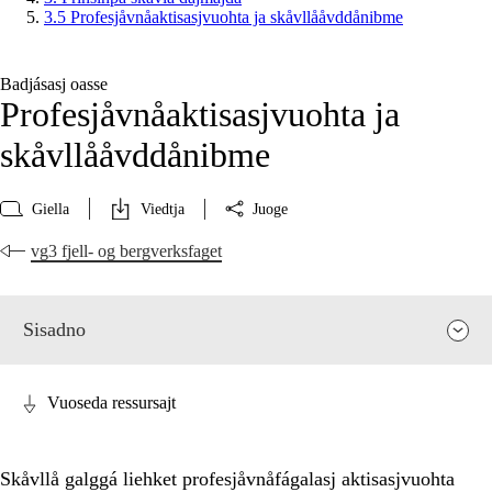
3.5 Profesjåvnåaktisasjvuohta ja skåvllååvddånibme
Badjásasj oasse
Profesjåvnåaktisasjvuohta ja
skåvllååvddånibme
Giella
Viedtja
Juoge
vg3 fjell- og bergverksfaget
Sisadno
Vuoseda ressursajt
Skåvllå galggá liehket profesjåvnåfágalasj aktisasjvuohta