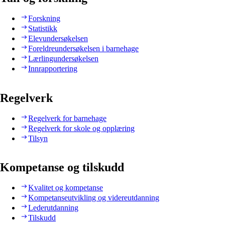
Forskning
Statistikk
Elevundersøkelsen
Foreldreundersøkelsen i barnehage
Lærlingundersøkelsen
Innrapportering
Regelverk
Regelverk for barnehage
Regelverk for skole og opplæring
Tilsyn
Kompetanse og tilskudd
Kvalitet og kompetanse
Kompetanseutvikling og videreutdanning
Lederutdanning
Tilskudd