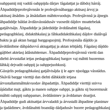
oahppamij mij vaddá oahppijda dårjav fágalattjat ja dåbdoj hárráj.
Åhpadiddjeprofesjåvnnån le profesjåvnåbarggo aktisasj árvoj ja
aktisasj åtsådim- ja åtsådallam máhttovuodujn. Profesjåvnnå ja ájnegis
åhpadiddje háldat åvdåsvásstádusáv vuosedit dájdov moattebelak
gatjálvisájn. Åhpadiddje ja jådediddje åvddånahtti fágalasj,
pedagogihklasj, didaktihkalasj ja fáhkadidaktihkalasj dájdov dialåvgå
baktu ja gå aktan barggi barggoguojmij. Profosjonála dájddo ja
åvddånibme dáhpáduvvá aktugattjaj ja aktan iehtjádij. Fágalasj dájddo
gájbbet aktelasj ådåstuhttemav. Åhpadiddjeprofesjåvnnå viertti dan
diehti árvustallat ietjas pedagogihkalasj bargov vaj máhtti buoremus
láhkáj dejvadit oahppij ja oahppejuohkusij.
Gássjelis pedagogihkalasj gatjálvisájda ij le agev njuolgga vásstádus.
Skåvlå bargge vierttiji dan diehti dåhkkidit ietjasa
árvustallammáhtukvuodav åhpadattijn. Åhpadiddje vierttiji snivva
ájádallat majt, gåktu ja manen oahppe oahppi, ja gåktu sij buoremusát
máhtti oahppij oahppamav, åvddånimev ja ávddamav doarjjot.
Åhpadiddje gudi aktisattjat árvvaladdi ja árvustalli åhpadime planimav
ja tjadádimev, åvddånahtti boandáp dádjadusáv buorre pedagogihkalasj