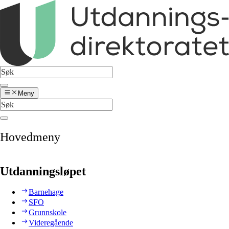
Meny
Hovedmeny
Utdanningsløpet
Barnehage
SFO
Grunnskole
Videregående