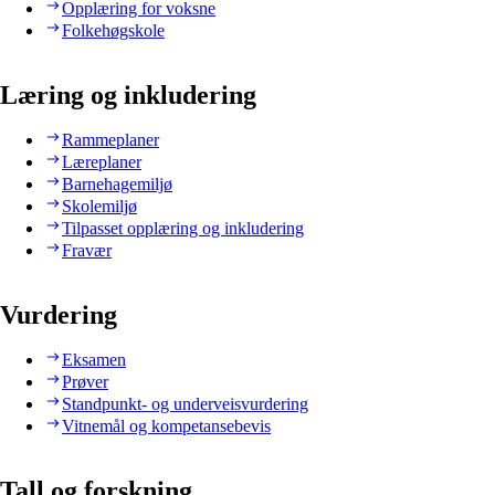
Opplæring for voksne
Folkehøgskole
Læring og inkludering
Rammeplaner
Læreplaner
Barnehagemiljø
Skolemiljø
Tilpasset opplæring og inkludering
Fravær
Vurdering
Eksamen
Prøver
Standpunkt- og underveisvurdering
Vitnemål og kompetansebevis
Tall og forskning