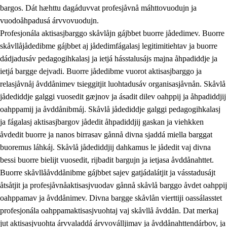
bargos. Dát hæhttu dagáduvvat profesjåvnå máhttovuodujn ja
vuodoåhpadusá árvvovuodujn.
Profesjonála aktisasjbarggo skåvlåjn gájbbet buorre jådedimev. Buorre
skåvllåjådedibme gájbbet aj jådedimfágalasj legitimitiehtav ja buorre
dádjadusáv pedagogihkalasj ja ietjá hásstalusájs majna åhpadiddje ja
ietjá bargge dejvadi. Buorre jådedibme vuorot aktisasjbarggo ja
relasjåvnåj åvddånimev tsieggitjit luohtadusáv organisasjåvnån. Skåvlå
jådediddje galggi vuosedit gæjnov ja ásadit dilev oahppij ja åhpadiddjij
oahppamij ja åvddånibmáj. Skåvlå jådediddje galggi pedagogihkalasj
ja fágalasj aktisasjbargov jådedit åhpadiddjij gaskan ja viehkken
åvdedit buorre ja nanos birrasav gånnå divna sjaddá miella barggat
buoremus láhkáj. Skåvlå jådediddjij dahkamus le jådedit vaj divna
bessi buorre bielijt vuosedit, rijbadit bargujn ja ietjasa åvddånahttet.
Buorre skåvllååvddånibme gájbbet sajev gatjádalátjit ja vásstadusájt
åtsåtjit ja profesjåvnåaktisasjvuodav gånnå skåvlå barggo åvdet oahppij
oahppamav ja åvddånimev. Divna bargge skåvlån vierttiji oassálasstet
profesjonála oahppamaktisasjvuohtaj vaj skåvllå åvddån. Dat merkaj
jut aktisasjvuohta árvvaladdá árvvoválljimav ja åvddånahttendárbov, ja