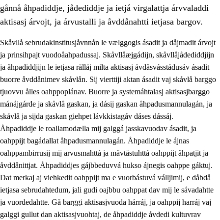
gånnå åhpadiddje, jådediddje ja ietjá virgalattja árvvaladdi
aktisasj árvojt, ja árvustalli ja åvddånahtti ietjasa bargov.
Skåvllå sebrudakinstitusjåvnnån le vælggogis ásadit ja dåjmadit árvojt
ja prinsihpajt vuodoåahpadussaj. Skåvllåæjgádijn, skåvllåjådediddjijn
ja åhpadiddjijn le ietjasa rållåj milta aktisasj åvdåsvásstádusáv ásadit
buorre åvddånimev skåvlån. Sij vierttiji aktan ásadit vaj skåvlå barggo
tjuovvu ålles oahppoplánav. Buorre ja systemáhtalasj aktisasjbarggo
mánájgárde ja skåvlå gaskan, ja dásij gaskan åhpadusmannulagán, ja
skåvlå ja sijda gaskan giehpet lávkkistagáv dáses dássáj.
3.
Prinsihpa skåvlå dåjmajda
Åhpadiddje le roallamodælla mij galggá jasskavuodav ásadit, ja
3.1
Sebrudahtte oahppambirás
oahppijt bagádallat åhpadusmannulagán. Åhpadiddje le ájnas
oahppambirrusij mij arvusmahttá ja måvtåstuhttá oahppijt åhpatjit ja
3.2
Åhpadibme ja hiebadum åhpadus
åvddånittjat. Åhpadiddjes gájbbeduvvá hukso ájnegis oahppe gáktuj.
3.3
Aktisasjbarggo sijda ja skåvlå gaskan
Dat merkaj aj viehkedit oahppijt ma e vuorbástuvá válljimij, e dåbdå
ietjasa sebrudahtedum, jali gudi oajbbu oahppat dav mij le sávadahtte
3.4
Åhpadus åhpadusvidnudagán ja barggoiellemin
ja vuordedahtte. Gå barggi aktisasjvuoda hárráj, ja oahppij harráj vaj
3.5
Profesjåvnåaktisasjvuohta ja skåvllååvddånibme
galggi gullut dan aktisasjvuohtaj, de åhpadiddje åvdedi kultuvrav