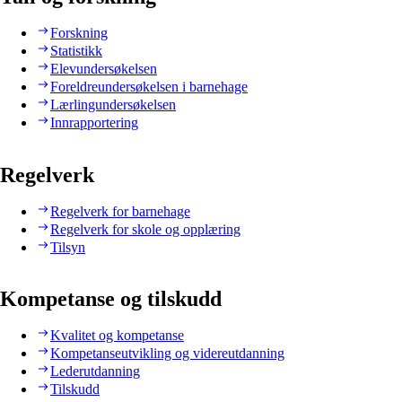
Forskning
Statistikk
Elevundersøkelsen
Foreldreundersøkelsen i barnehage
Lærlingundersøkelsen
Innrapportering
Regelverk
Regelverk for barnehage
Regelverk for skole og opplæring
Tilsyn
Kompetanse og tilskudd
Kvalitet og kompetanse
Kompetanseutvikling og videreutdanning
Lederutdanning
Tilskudd