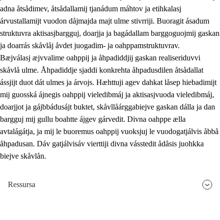
adna åtsådimev, åtsådallamij tjanádum máhtov ja etihkalasj
árvustallamijt vuodon dåjmajda majt ulme stivrriji. Buoragit ásadum
struktuvra aktisasjbargguj, doarjja ja bagádallam barggoguojmij gaskan
ja doarrás skåvlåj åvdet juogadim- ja oahppamstruktuvrav.
Bæjválasj æjvvalime oahppij ja åhpadiddjij gaskan realiseriduvvi
skåvlå ulme. Åhpadiddje sjaddi konkrehta åhpadusdilen åtsådallat
ássjijt duot dát ulmes ja árvojs. Hæhttuji agev dahkat låsep hiebadimijt
mij guosská ájnegis oahppij vieledibmáj ja aktisasjvuoda vieledibmáj,
doarjjot ja gájbbádusájt buktet, skåvllåárggabiejve gaskan dálla ja dan
bargguj mij gullu boahtte ájgev gárvedit. Divna oahppe ælla
avtalágátja, ja mij le buoremus oahppij vuoksjuj le vuodogatjálvis åbbå
åhpadusan. Dáv gatjálvisáv vierttiji divna vásstedit ådåsis juohkka
biejve skåvlån.
Ressursa