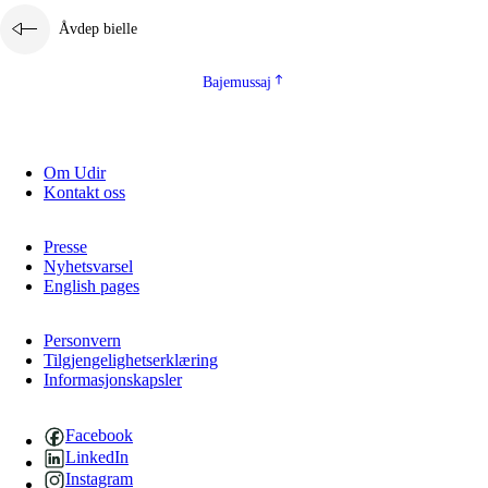
Åvdep bielle
Bajemussaj
Om Udir
Kontakt oss
Presse
Nyhetsvarsel
English pages
Personvern
Tilgjengelighetserklæring
Informasjonskapsler
Facebook
LinkedIn
Instagram