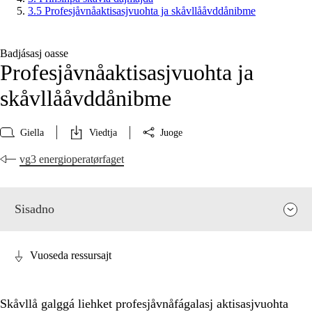
3.5 Profesjåvnåaktisasjvuohta ja skåvllååvddånibme
Badjásasj oasse
Profesjåvnåaktisasjvuohta ja
skåvllååvddånibme
Giella
Viedtja
Juoge
vg3 energioperatørfaget
Sisadno
Vuoseda ressursajt
Skåvllå galggá liehket profesjåvnåfágalasj aktisasjvuohta