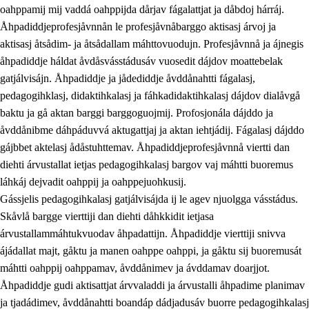
oahppamij mij vaddá oahppijda dårjav fágalattjat ja dåbdoj hárráj.
Åhpadiddjeprofesjåvnnån le profesjåvnåbarggo aktisasj árvoj ja
aktisasj åtsådim- ja åtsådallam máhttovuodujn. Profesjåvnnå ja ájnegis
åhpadiddje háldat åvdåsvásstádusáv vuosedit dájdov moattebelak
gatjálvisájn. Åhpadiddje ja jådediddje åvddånahtti fágalasj,
pedagogihklasj, didaktihkalasj ja fáhkadidaktihkalasj dájdov dialåvgå
baktu ja gå aktan barggi barggoguojmij. Profosjonála dájddo ja
åvddånibme dáhpáduvvá aktugattjaj ja aktan iehtjádij. Fágalasj dájddo
gájbbet aktelasj ådåstuhttemav. Åhpadiddjeprofesjåvnnå viertti dan
diehti árvustallat ietjas pedagogihkalasj bargov vaj máhtti buoremus
láhkáj dejvadit oahppij ja oahppejuohkusij.
Gássjelis pedagogihkalasj gatjálvisájda ij le agev njuolgga vásstádus.
Skåvlå bargge vierttiji dan diehti dåhkkidit ietjasa
árvustallammáhtukvuodav åhpadattijn. Åhpadiddje vierttiji snivva
ájádallat majt, gåktu ja manen oahppe oahppi, ja gåktu sij buoremusát
máhtti oahppij oahppamav, åvddånimev ja ávddamav doarjjot.
Åhpadiddje gudi aktisattjat árvvaladdi ja árvustalli åhpadime planimav
ja tjadádimev, åvddånahtti boandáp dádjadusáv buorre pedagogihkalasj