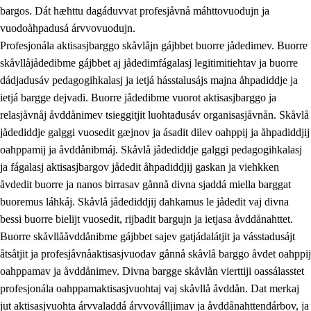
bargos. Dát hæhttu dagáduvvat profesjåvnå máhttovuodujn ja
vuodoåhpadusá árvvovuodujn.
Profesjonála aktisasjbarggo skåvlåjn gájbbet buorre jådedimev. Buorre
skåvllåjådedibme gájbbet aj jådedimfágalasj legitimitiehtav ja buorre
dádjadusáv pedagogihkalasj ja ietjá hásstalusájs majna åhpadiddje ja
ietjá bargge dejvadi. Buorre jådedibme vuorot aktisasjbarggo ja
relasjåvnåj åvddånimev tsieggitjit luohtadusáv organisasjåvnån. Skåvlå
jådediddje galggi vuosedit gæjnov ja ásadit dilev oahppij ja åhpadiddjij
oahppamij ja åvddånibmáj. Skåvlå jådediddje galggi pedagogihkalasj
ja fágalasj aktisasjbargov jådedit åhpadiddjij gaskan ja viehkken
åvdedit buorre ja nanos birrasav gånnå divna sjaddá miella barggat
buoremus láhkáj. Skåvlå jådediddjij dahkamus le jådedit vaj divna
bessi buorre bielijt vuosedit, rijbadit bargujn ja ietjasa åvddånahttet.
Buorre skåvllååvddånibme gájbbet sajev gatjádalátjit ja vásstadusájt
åtsåtjit ja profesjåvnåaktisasjvuodav gånnå skåvlå barggo åvdet oahppij
oahppamav ja åvddånimev. Divna bargge skåvlån vierttiji oassálasstet
profesjonála oahppamaktisasjvuohtaj vaj skåvllå åvddån. Dat merkaj
jut aktisasjvuohta árvvaladdá árvvoválljimav ja åvddånahttendárbov, ja