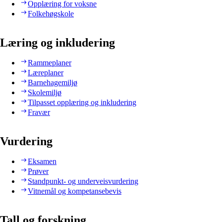
Opplæring for voksne
Folkehøgskole
Læring og inkludering
Rammeplaner
Læreplaner
Barnehagemiljø
Skolemiljø
Tilpasset opplæring og inkludering
Fravær
Vurdering
Eksamen
Prøver
Standpunkt- og underveisvurdering
Vitnemål og kompetansebevis
Tall og forskning