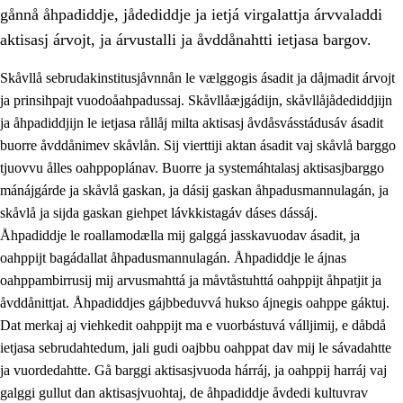
gånnå åhpadiddje, jådediddje ja ietjá virgalattja árvvaladdi
aktisasj árvojt, ja árvustalli ja åvddånahtti ietjasa bargov.
Skåvllå sebrudakinstitusjåvnnån le vælggogis ásadit ja dåjmadit árvojt
ja prinsihpajt vuodoåahpadussaj. Skåvllåæjgádijn, skåvllåjådediddjijn
ja åhpadiddjijn le ietjasa rållåj milta aktisasj åvdåsvásstádusáv ásadit
buorre åvddånimev skåvlån. Sij vierttiji aktan ásadit vaj skåvlå barggo
tjuovvu ålles oahppoplánav. Buorre ja systemáhtalasj aktisasjbarggo
mánájgárde ja skåvlå gaskan, ja dásij gaskan åhpadusmannulagán, ja
skåvlå ja sijda gaskan giehpet lávkkistagáv dáses dássáj.
3.
Prinsihpa skåvlå dåjmajda
Åhpadiddje le roallamodælla mij galggá jasskavuodav ásadit, ja
3.1
Sebrudahtte oahppambirás
oahppijt bagádallat åhpadusmannulagán. Åhpadiddje le ájnas
oahppambirrusij mij arvusmahttá ja måvtåstuhttá oahppijt åhpatjit ja
3.2
Åhpadibme ja hiebadum åhpadus
åvddånittjat. Åhpadiddjes gájbbeduvvá hukso ájnegis oahppe gáktuj.
3.3
Aktisasjbarggo sijda ja skåvlå gaskan
Dat merkaj aj viehkedit oahppijt ma e vuorbástuvá válljimij, e dåbdå
ietjasa sebrudahtedum, jali gudi oajbbu oahppat dav mij le sávadahtte
3.4
Åhpadus åhpadusvidnudagán ja barggoiellemin
ja vuordedahtte. Gå barggi aktisasjvuoda hárráj, ja oahppij harráj vaj
3.5
Profesjåvnåaktisasjvuohta ja skåvllååvddånibme
galggi gullut dan aktisasjvuohtaj, de åhpadiddje åvdedi kultuvrav