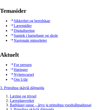
Temasider
Sikkerhet og beredskap
Læremidler
Digitalisering
Samisk i barnehage og skole
Nasjonale minoriteter
Aktuelt
For pressen
Høringer
Nyhetsvarsel
Om Udir
3. Prinsihpa skåvlå dåjmajda
Læring og trivsel
Læreplanverket
Badjásasj oasse – árvo ja prinsihpa vuodoåhpadussaj
3. Prinsihpa skåvlå dåjmajda