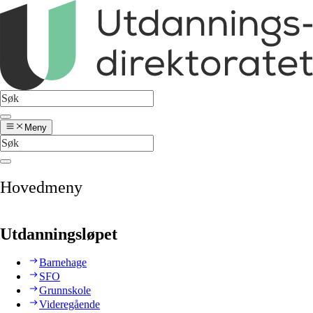
Meny
Hovedmeny
Utdanningsløpet
Barnehage
SFO
Grunnskole
Videregående