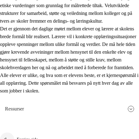
etiske vurderinger som grunnlag for målrettede tiltak. Velutviklede
strukturer for samarbeid, støtte og veiledning mellom kolleger og på
tvers av skoler fremmer en delings- og læringskultur.
Det er gjennom det daglige møtet mellom elever og lærere at skolens
brede formål blir realisert. Lærere vil i konkrete opplæringssituasjoner
oppleve spenninger mellom ulike formål og verdier. De må hele tiden
gjøre krevende avveininger mellom hensynet til den enkelte elev og
hensynet til fellesskapet, mellom å støtte og stille krav, mellom
skolehverdagen her og nå og arbeidet med å forberede for framtiden.
Alle elever er ulike, og hva som er elevens beste, er et kjernespørsmål i
all opplæring. Dette spørsmålet må besvares på nytt hver dag av alle
som jobber i skolen.
Ressurser