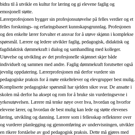
bidra til å utvikle en kultur for læring og gi elevene faglig og
emosjonell støtte.
Lærerprofesjonen bygger sin profesjonsutøvelse på felles verdier og et
felles forsknings- og erfaringsbasert kunnskapsgrunnlag. Profesjonen
og den enkelte lærer forvalter et ansvar for å utøve skjønn i komplekse
spørsmål. Lærere og ledere utvikler faglig, pedagogisk, didaktisk og
fagdidaktisk dømmekraft i dialog og samhandling med kolleger.
Utøvelse og utvikling av det profesjonelle skjønnet skjer både
individuelt og sammen med andre. Faglig dømmekraft forutsetter også
jevnlig oppdatering. Lærerprofesjonen må derfor vurdere sin
pedagogiske praksis for å møte enkeltelever og elevgrupper best mulig.
Kompliserte pedagogiske spørsmål har sjelden sikre svar. De ansatte i
skolen må derfor ha aksept og rom for å bruke sin vurderingsevne i
yrkesutøvelsen. Lærere må tenke nøye over hva, hvordan og hvorfor
elevene lærer, og hvordan de best mulig kan lede og støtte elevenes
læring, utvikling og danning. Lærere som i fellesskap reflekterer over
og vurderer planlegging og gjennomføring av undervisningen, utvikler
en rikere forståelse av god pedagogisk praksis. Dette må gjøres med