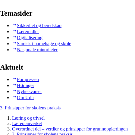
Temasider
Sikkerhet og beredskap
Læremidler
Digitalisering
Samisk i barnehage og skole
Nasjonale minoriteter
Aktuelt
For pressen
Høringer
Nyhetsvarsel
Om Udir
3. Prinsipper for skolens praksis
Læring og trivsel
Læreplanverket
Overordnet del – verdier og prinsipper for grunnopplæringen
3. Prinsipper for skolens praksis