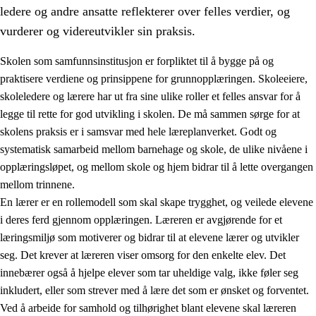
ledere og andre ansatte reflekterer over felles verdier, og
vurderer og videreutvikler sin praksis.
Skolen som samfunnsinstitusjon er forpliktet til å bygge på og
praktisere verdiene og prinsippene for grunnopplæringen. Skoleeiere,
skoleledere og lærere har ut fra sine ulike roller et felles ansvar for å
legge til rette for god utvikling i skolen. De må sammen sørge for at
skolens praksis er i samsvar med hele læreplanverket. Godt og
systematisk samarbeid mellom barnehage og skole, de ulike nivåene i
opplæringsløpet, og mellom skole og hjem bidrar til å lette overgangen
3.
Prinsipper for skolens praksis
mellom trinnene.
3.1
Et inkluderende læringsmiljø
En lærer er en rollemodell som skal skape trygghet, og veilede elevene
i deres ferd gjennom opplæringen. Læreren er avgjørende for et
3.2
Undervisning og tilpasset opplæring
læringsmiljø som motiverer og bidrar til at elevene lærer og utvikler
3.3
Samarbeid mellom hjem og skole
seg. Det krever at læreren viser omsorg for den enkelte elev. Det
innebærer også å hjelpe elever som tar uheldige valg, ikke føler seg
3.4
Opplæring i lærebedrift og arbeidsliv
inkludert, eller som strever med å lære det som er ønsket og forventet.
3.5
Profesjonsfellesskap og skoleutvikling
Ved å arbeide for samhold og tilhørighet blant elevene skal læreren