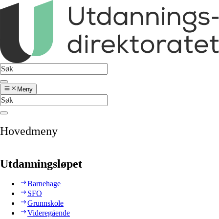
Meny
Hovedmeny
Utdanningsløpet
Barnehage
SFO
Grunnskole
Videregående