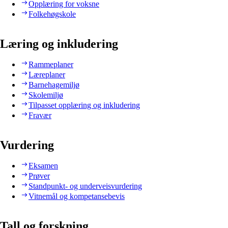
Opplæring for voksne
Folkehøgskole
Læring og inkludering
Rammeplaner
Læreplaner
Barnehagemiljø
Skolemiljø
Tilpasset opplæring og inkludering
Fravær
Vurdering
Eksamen
Prøver
Standpunkt- og underveisvurdering
Vitnemål og kompetansebevis
Tall og forskning