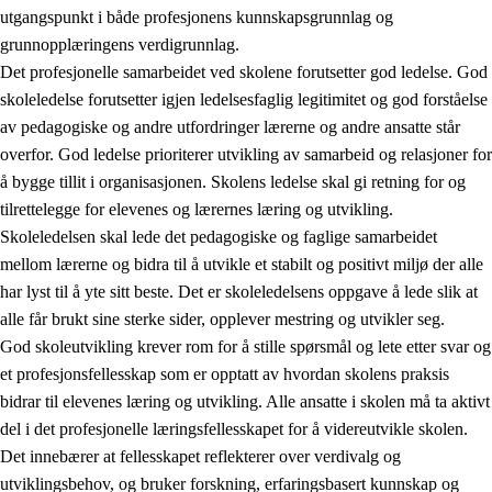
utgangspunkt i både profesjonens kunnskapsgrunnlag og
grunnopplæringens verdigrunnlag.
Det profesjonelle samarbeidet ved skolene forutsetter god ledelse. God
skoleledelse forutsetter igjen ledelsesfaglig legitimitet og god forståelse
av pedagogiske og andre utfordringer lærerne og andre ansatte står
overfor. God ledelse prioriterer utvikling av samarbeid og relasjoner for
å bygge tillit i organisasjonen. Skolens ledelse skal gi retning for og
tilrettelegge for elevenes og lærernes læring og utvikling.
Skoleledelsen skal lede det pedagogiske og faglige samarbeidet
mellom lærerne og bidra til å utvikle et stabilt og positivt miljø der alle
har lyst til å yte sitt beste. Det er skoleledelsens oppgave å lede slik at
alle får brukt sine sterke sider, opplever mestring og utvikler seg.
God skoleutvikling krever rom for å stille spørsmål og lete etter svar og
et profesjonsfellesskap som er opptatt av hvordan skolens praksis
bidrar til elevenes læring og utvikling. Alle ansatte i skolen må ta aktivt
del i det profesjonelle læringsfellesskapet for å videreutvikle skolen.
Det innebærer at fellesskapet reflekterer over verdivalg og
utviklingsbehov, og bruker forskning, erfaringsbasert kunnskap og