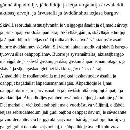
gånnå åhpadiddje, jådediddje ja ietjá virgalattja árvvaladdi
aktisasj árvojt, ja árvustalli ja åvddånahtti ietjasa bargov.
Skåvllå sebrudakinstitusjåvnnån le vælggogis ásadit ja dåjmadit árvojt
ja prinsihpajt vuodoåahpadussaj. Skåvllåæjgádijn, skåvllåjådediddjijn
ja åhpadiddjijn le ietjasa rållåj milta aktisasj åvdåsvásstádusáv ásadit
buorre åvddånimev skåvlån. Sij vierttiji aktan ásadit vaj skåvlå barggo
tjuovvu ålles oahppoplánav. Buorre ja systemáhtalasj aktisasjbarggo
mánájgárde ja skåvlå gaskan, ja dásij gaskan åhpadusmannulagán, ja
skåvlå ja sijda gaskan giehpet lávkkistagáv dáses dássáj.
3.
Prinsihpa skåvlå dåjmajda
Åhpadiddje le roallamodælla mij galggá jasskavuodav ásadit, ja
3.1
Sebrudahtte oahppambirás
oahppijt bagádallat åhpadusmannulagán. Åhpadiddje le ájnas
oahppambirrusij mij arvusmahttá ja måvtåstuhttá oahppijt åhpatjit ja
3.2
Åhpadibme ja hiebadum åhpadus
åvddånittjat. Åhpadiddjes gájbbeduvvá hukso ájnegis oahppe gáktuj.
3.3
Aktisasjbarggo sijda ja skåvlå gaskan
Dat merkaj aj viehkedit oahppijt ma e vuorbástuvá válljimij, e dåbdå
ietjasa sebrudahtedum, jali gudi oajbbu oahppat dav mij le sávadahtte
3.4
Åhpadus åhpadusvidnudagán ja barggoiellemin
ja vuordedahtte. Gå barggi aktisasjvuoda hárráj, ja oahppij harráj vaj
3.5
Profesjåvnåaktisasjvuohta ja skåvllååvddånibme
galggi gullut dan aktisasjvuohtaj, de åhpadiddje åvdedi kultuvrav