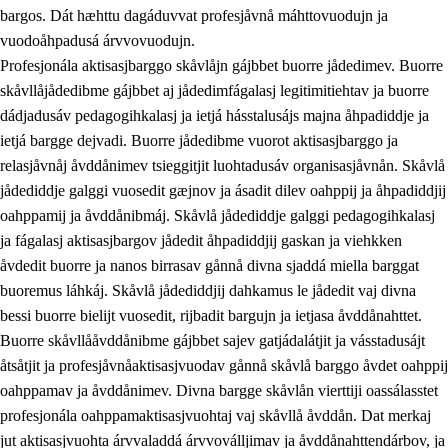
bargos. Dát hæhttu dagáduvvat profesjåvnå máhttovuodujn ja
vuodoåhpadusá árvvovuodujn.
Profesjonála aktisasjbarggo skåvlåjn gájbbet buorre jådedimev. Buorre
skåvllåjådedibme gájbbet aj jådedimfágalasj legitimitiehtav ja buorre
dádjadusáv pedagogihkalasj ja ietjá hásstalusájs majna åhpadiddje ja
ietjá bargge dejvadi. Buorre jådedibme vuorot aktisasjbarggo ja
relasjåvnåj åvddånimev tsieggitjit luohtadusáv organisasjåvnån. Skåvlå
jådediddje galggi vuosedit gæjnov ja ásadit dilev oahppij ja åhpadiddjij
oahppamij ja åvddånibmáj. Skåvlå jådediddje galggi pedagogihkalasj
ja fágalasj aktisasjbargov jådedit åhpadiddjij gaskan ja viehkken
åvdedit buorre ja nanos birrasav gånnå divna sjaddá miella barggat
buoremus láhkáj. Skåvlå jådediddjij dahkamus le jådedit vaj divna
bessi buorre bielijt vuosedit, rijbadit bargujn ja ietjasa åvddånahttet.
Buorre skåvllååvddånibme gájbbet sajev gatjádalátjit ja vásstadusájt
åtsåtjit ja profesjåvnåaktisasjvuodav gånnå skåvlå barggo åvdet oahppij
oahppamav ja åvddånimev. Divna bargge skåvlån vierttiji oassálasstet
profesjonála oahppamaktisasjvuohtaj vaj skåvllå åvddån. Dat merkaj
jut aktisasjvuohta árvvaladdá árvvoválljimav ja åvddånahttendárbov, ja