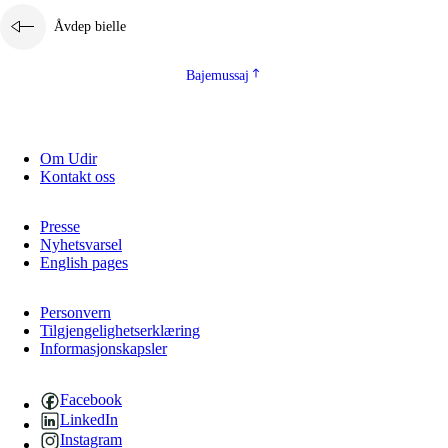
Åvdep bielle
Bajemussaj
Om Udir
Kontakt oss
Presse
Nyhetsvarsel
English pages
Personvern
Tilgjengelighetserklæring
Informasjonskapsler
Facebook
LinkedIn
Instagram