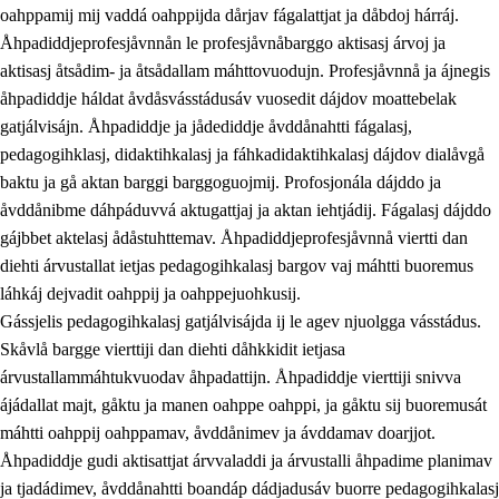
oahppamij mij vaddá oahppijda dårjav fágalattjat ja dåbdoj hárráj.
Åhpadiddjeprofesjåvnnån le profesjåvnåbarggo aktisasj árvoj ja
aktisasj åtsådim- ja åtsådallam máhttovuodujn. Profesjåvnnå ja ájnegis
åhpadiddje háldat åvdåsvásstádusáv vuosedit dájdov moattebelak
gatjálvisájn. Åhpadiddje ja jådediddje åvddånahtti fágalasj,
pedagogihklasj, didaktihkalasj ja fáhkadidaktihkalasj dájdov dialåvgå
baktu ja gå aktan barggi barggoguojmij. Profosjonála dájddo ja
åvddånibme dáhpáduvvá aktugattjaj ja aktan iehtjádij. Fágalasj dájddo
gájbbet aktelasj ådåstuhttemav. Åhpadiddjeprofesjåvnnå viertti dan
diehti árvustallat ietjas pedagogihkalasj bargov vaj máhtti buoremus
láhkáj dejvadit oahppij ja oahppejuohkusij.
Gássjelis pedagogihkalasj gatjálvisájda ij le agev njuolgga vásstádus.
Skåvlå bargge vierttiji dan diehti dåhkkidit ietjasa
árvustallammáhtukvuodav åhpadattijn. Åhpadiddje vierttiji snivva
ájádallat majt, gåktu ja manen oahppe oahppi, ja gåktu sij buoremusát
máhtti oahppij oahppamav, åvddånimev ja ávddamav doarjjot.
Åhpadiddje gudi aktisattjat árvvaladdi ja árvustalli åhpadime planimav
ja tjadádimev, åvddånahtti boandáp dádjadusáv buorre pedagogihkalasj