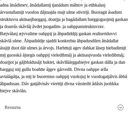
adna åtsådimev, åtsådallamij tjanádum máhtov ja etihkalasj
árvustallamijt vuodon dåjmajda majt ulme stivrriji. Buoragit ásadum
struktuvra aktisasjbargguj, doarjja ja bagádallam barggoguojmij gaskan
ja doarrás skåvlåj åvdet juogadim- ja oahppamstruktuvrav.
Bæjválasj æjvvalime oahppij ja åhpadiddjij gaskan realiseriduvvi
skåvlå ulme. Åhpadiddje sjaddi konkrehta åhpadusdilen åtsådallat
ássjijt duot dát ulmes ja árvojs. Hæhttuji agev dahkat låsep hiebadimijt
mij guosská ájnegis oahppij vieledibmáj ja aktisasjvuoda vieledibmáj,
doarjjot ja gájbbádusájt buktet, skåvllåárggabiejve gaskan dálla ja dan
bargguj mij gullu boahtte ájgev gárvedit. Divna oahppe ælla
avtalágátja, ja mij le buoremus oahppij vuoksjuj le vuodogatjálvis åbbå
åhpadusan. Dáv gatjálvisáv vierttiji divna vásstedit ådåsis juohkka
biejve skåvlån.
Ressursa