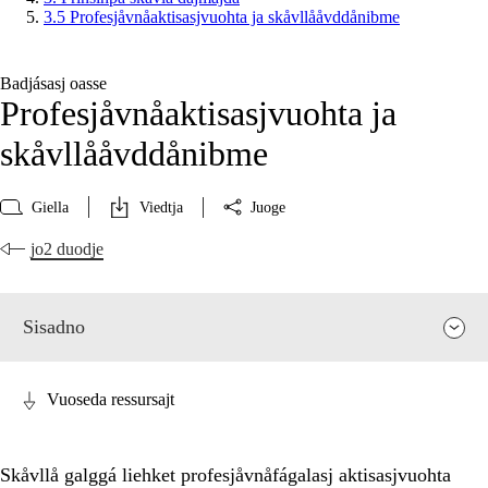
3.5 Profesjåvnåaktisasjvuohta ja skåvllååvddånibme
Badjásasj oasse
Profesjåvnåaktisasjvuohta ja
skåvllååvddånibme
Giella
Viedtja
Juoge
jo2 duodje
Sisadno
Vuoseda ressursajt
Skåvllå galggá liehket profesjåvnåfágalasj aktisasjvuohta