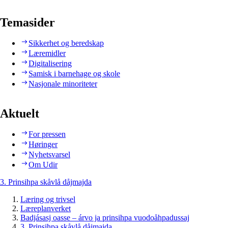
Temasider
Sikkerhet og beredskap
Læremidler
Digitalisering
Samisk i barnehage og skole
Nasjonale minoriteter
Aktuelt
For pressen
Høringer
Nyhetsvarsel
Om Udir
3. Prinsihpa skåvlå dåjmajda
Læring og trivsel
Læreplanverket
Badjásasj oasse – árvo ja prinsihpa vuodoåhpadussaj
3. Prinsihpa skåvlå dåjmajda