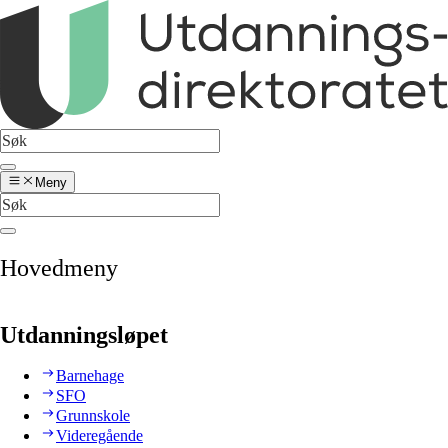
Meny
Hovedmeny
Utdanningsløpet
Barnehage
SFO
Grunnskole
Videregående