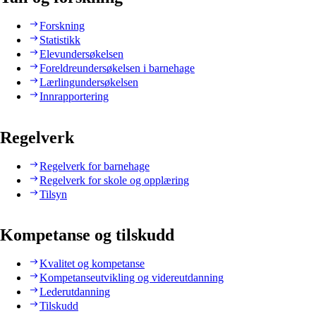
Forskning
Statistikk
Elevundersøkelsen
Foreldreundersøkelsen i barnehage
Lærlingundersøkelsen
Innrapportering
Regelverk
Regelverk for barnehage
Regelverk for skole og opplæring
Tilsyn
Kompetanse og tilskudd
Kvalitet og kompetanse
Kompetanseutvikling og videreutdanning
Lederutdanning
Tilskudd