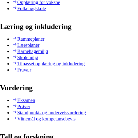
Opplæring for voksne
Folkehøgskole
Læring og inkludering
Rammeplaner
Læreplaner
Barnehagemiljø
Skolemiljø
Tilpasset opplæring og inkludering
Fravær
Vurdering
Eksamen
Prøver
Standpunkt- og underveisvurdering
Vitnemål og kompetansebevis
Tall og forskning