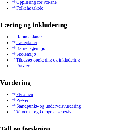
Opplæring for voksne
Folkehøgskole
Læring og inkludering
Rammeplaner
Læreplaner
Barnehagemiljø
Skolemiljø
Tilpasset opplæring og inkludering
Fravær
Vurdering
Eksamen
Prøver
Standpunkt- og underveisvurdering
Vitnemål og kompetansebevis
Tall og forskning