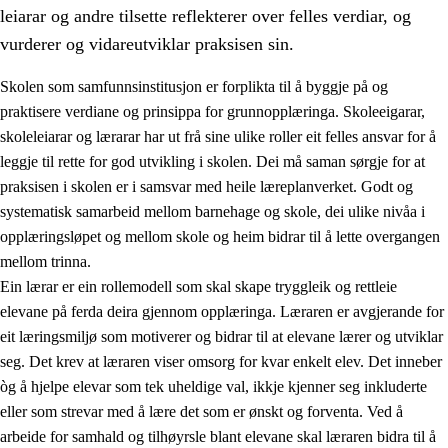
leiarar og andre tilsette reflekterer over felles verdiar, og
vurderer og vidareutviklar praksisen sin.
Skolen som samfunnsinstitusjon er forplikta til å byggje på og
praktisere verdiane og prinsippa for grunnopplæringa. Skoleeigarar,
skoleleiarar og lærarar har ut frå sine ulike roller eit felles ansvar for å
leggje til rette for god utvikling i skolen. Dei må saman sørgje for at
praksisen i skolen er i samsvar med heile læreplanverket. Godt og
systematisk samarbeid mellom barnehage og skole, dei ulike nivåa i
opplæringsløpet og mellom skole og heim bidrar til å lette overgangen
3.
Prinsipp for praksisen i skolen
mellom trinna.
3.1
Eit inkluderande læringsmiljø
Ein lærar er ein rollemodell som skal skape tryggleik og rettleie
elevane på ferda deira gjennom opplæringa. Læraren er avgjerande for
3.2
Undervisning og tilpassa opplæring
eit læringsmiljø som motiverer og bidrar til at elevane lærer og utviklar
3.3
Samarbeid mellom heim og skole
seg. Det krev at læraren viser omsorg for kvar enkelt elev. Det inneber
òg å hjelpe elevar som tek uheldige val, ikkje kjenner seg inkluderte
3.4
Opplæring i lærebedrift og arbeidsliv
eller som strevar med å lære det som er ønskt og forventa. Ved å
3.5
Profesjonsfellesskap og skoleutvikling
arbeide for samhald og tilhøyrsle blant elevane skal læraren bidra til å