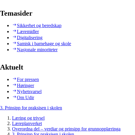
Temasider
Sikkerhet og beredskap
Læremidler
Digitalisering
Samisk i barnehage og skole
Nasjonale minoriteter
Aktuelt
For pressen
Høringer
Nyhetsvarsel
Om Udir
3. Prinsipp for praksisen i skolen
Læring og trivsel
Læreplanverket
Overordna del – verdiar og prinsipp for grunnopplæringa
3. Prinsipp for praksisen i skolen