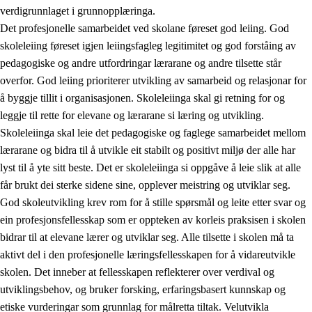
verdigrunnlaget i grunnopplæringa.
Det profesjonelle samarbeidet ved skolane føreset god leiing. God
skoleleiing føreset igjen leiingsfagleg legitimitet og god forståing av
pedagogiske og andre utfordringar lærarane og andre tilsette står
overfor. God leiing prioriterer utvikling av samarbeid og relasjonar for
å byggje tillit i organisasjonen. Skoleleiinga skal gi retning for og
leggje til rette for elevane og lærarane si læring og utvikling.
Skoleleiinga skal leie det pedagogiske og faglege samarbeidet mellom
lærarane og bidra til å utvikle eit stabilt og positivt miljø der alle har
lyst til å yte sitt beste. Det er skoleleiinga si oppgåve å leie slik at alle
får brukt dei sterke sidene sine, opplever meistring og utviklar seg.
God skoleutvikling krev rom for å stille spørsmål og leite etter svar og
ein profesjonsfellesskap som er oppteken av korleis praksisen i skolen
bidrar til at elevane lærer og utviklar seg. Alle tilsette i skolen må ta
aktivt del i den profesjonelle læringsfellesskapen for å vidareutvikle
skolen. Det inneber at fellesskapen reflekterer over verdival og
utviklingsbehov, og bruker forsking, erfaringsbasert kunnskap og
etiske vurderingar som grunnlag for målretta tiltak. Velutvikla