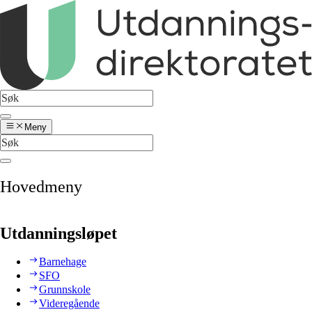
Meny
Hovedmeny
Utdanningsløpet
Barnehage
SFO
Grunnskole
Videregående