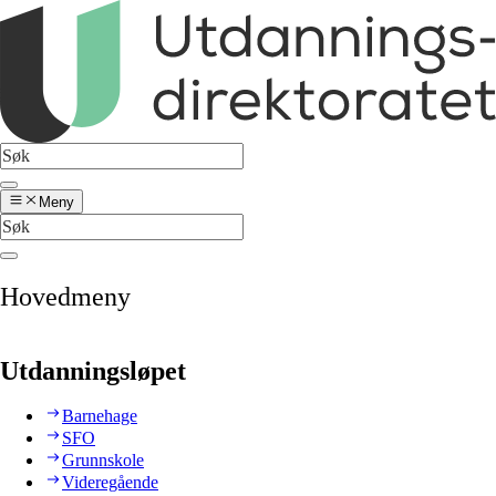
Meny
Hovedmeny
Utdanningsløpet
Barnehage
SFO
Grunnskole
Videregående