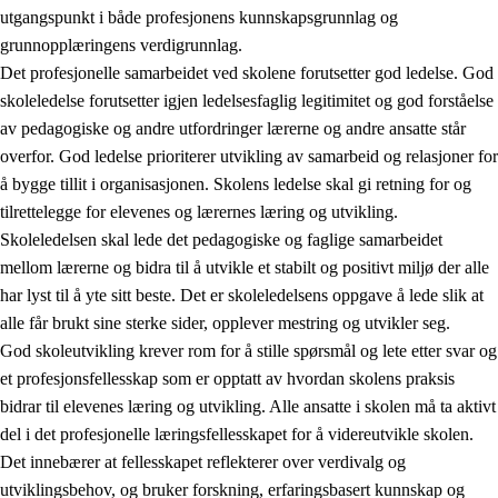
utgangspunkt i både profesjonens kunnskapsgrunnlag og
grunnopplæringens verdigrunnlag.
Det profesjonelle samarbeidet ved skolene forutsetter god ledelse. God
skoleledelse forutsetter igjen ledelsesfaglig legitimitet og god forståelse
av pedagogiske og andre utfordringer lærerne og andre ansatte står
overfor. God ledelse prioriterer utvikling av samarbeid og relasjoner for
å bygge tillit i organisasjonen. Skolens ledelse skal gi retning for og
tilrettelegge for elevenes og lærernes læring og utvikling.
Skoleledelsen skal lede det pedagogiske og faglige samarbeidet
mellom lærerne og bidra til å utvikle et stabilt og positivt miljø der alle
har lyst til å yte sitt beste. Det er skoleledelsens oppgave å lede slik at
alle får brukt sine sterke sider, opplever mestring og utvikler seg.
God skoleutvikling krever rom for å stille spørsmål og lete etter svar og
et profesjonsfellesskap som er opptatt av hvordan skolens praksis
bidrar til elevenes læring og utvikling. Alle ansatte i skolen må ta aktivt
del i det profesjonelle læringsfellesskapet for å videreutvikle skolen.
Det innebærer at fellesskapet reflekterer over verdivalg og
utviklingsbehov, og bruker forskning, erfaringsbasert kunnskap og