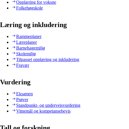
Opplæring for voksne
Folkehøgskole
Læring og inkludering
Rammeplaner
Læreplaner
Barnehagemiljø
Skolemiljø
Tilpasset opplæring og inkludering
Fravær
Vurdering
Eksamen
Prøver
Standpunkt- og underveisvurdering
Vitnemål og kompetansebevis
Tall og forskning