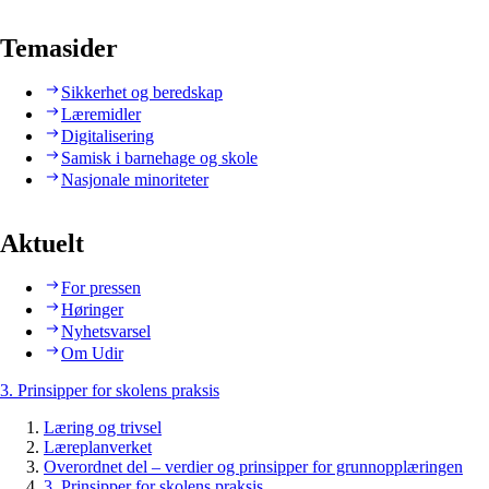
Temasider
Sikkerhet og beredskap
Læremidler
Digitalisering
Samisk i barnehage og skole
Nasjonale minoriteter
Aktuelt
For pressen
Høringer
Nyhetsvarsel
Om Udir
3. Prinsipper for skolens praksis
Læring og trivsel
Læreplanverket
Overordnet del – verdier og prinsipper for grunnopplæringen
3. Prinsipper for skolens praksis