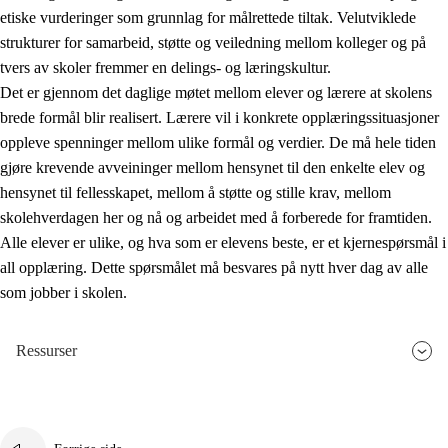
etiske vurderinger som grunnlag for målrettede tiltak. Velutviklede
strukturer for samarbeid, støtte og veiledning mellom kolleger og på
tvers av skoler fremmer en delings- og læringskultur.
Det er gjennom det daglige møtet mellom elever og lærere at skolens
brede formål blir realisert. Lærere vil i konkrete opplæringssituasjoner
oppleve spenninger mellom ulike formål og verdier. De må hele tiden
gjøre krevende avveininger mellom hensynet til den enkelte elev og
hensynet til fellesskapet, mellom å støtte og stille krav, mellom
skolehverdagen her og nå og arbeidet med å forberede for framtiden.
Alle elever er ulike, og hva som er elevens beste, er et kjernespørsmål i
all opplæring. Dette spørsmålet må besvares på nytt hver dag av alle
som jobber i skolen.
Ressurser