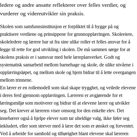
ledere og andre ansatte reflekterer over felles verdier, og
vurderer og videreutvikler sin praksis.
Skolen som samfunnsinstitusjon er forpliktet til å bygge på og
praktisere verdiene og prinsippene for grunnopplæringen. Skoleeiere,
skoleledere og lærere har ut fra sine ulike roller et felles ansvar for å
legge til rette for god utvikling i skolen. De må sammen sørge for at
skolens praksis er i samsvar med hele læreplanverket. Godt og
systematisk samarbeid mellom barnehage og skole, de ulike nivåene i
opplæringsløpet, og mellom skole og hjem bidrar til å lette overgangen
3.
Prinsipper for skolens praksis
mellom trinnene.
3.1
Et inkluderende læringsmiljø
En lærer er en rollemodell som skal skape trygghet, og veilede elevene
i deres ferd gjennom opplæringen. Læreren er avgjørende for et
3.2
Undervisning og tilpasset opplæring
læringsmiljø som motiverer og bidrar til at elevene lærer og utvikler
3.3
Samarbeid mellom hjem og skole
seg. Det krever at læreren viser omsorg for den enkelte elev. Det
innebærer også å hjelpe elever som tar uheldige valg, ikke føler seg
3.4
Opplæring i lærebedrift og arbeidsliv
inkludert, eller som strever med å lære det som er ønsket og forventet.
3.5
Profesjonsfellesskap og skoleutvikling
Ved å arbeide for samhold og tilhørighet blant elevene skal læreren