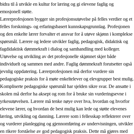
bidra til å utvikle en kultur for læring og gi elevene faglig og
emosjonell støtte.
Lærerprofesjonen bygger sin profesjonsutøvelse på felles verdier og et
felles forsknings- og erfaringsbasert kunnskapsgrunnlag. Profesjonen
og den enkelte lærer forvalter et ansvar for å utøve skjønn i komplekse
spørsmål. Lærere og ledere utvikler faglig, pedagogisk, didaktisk og
fagdidaktisk dømmekraft i dialog og samhandling med kolleger.
Utøvelse og utvikling av det profesjonelle skjønnet skjer både
individuelt og sammen med andre. Faglig dømmekraft forutsetter også
jevnlig oppdatering. Lærerprofesjonen må derfor vurdere sin
pedagogiske praksis for å møte enkeltelever og elevgrupper best mulig.
Kompliserte pedagogiske spørsmål har sjelden sikre svar. De ansatte i
skolen må derfor ha aksept og rom for å bruke sin vurderingsevne i
yrkesutøvelsen. Lærere må tenke nøye over hva, hvordan og hvorfor
elevene lærer, og hvordan de best mulig kan lede og støtte elevenes
læring, utvikling og danning. Lærere som i fellesskap reflekterer over
og vurderer planlegging og gjennomføring av undervisningen, utvikler
en rikere forståelse av god pedagogisk praksis. Dette må gjøres med