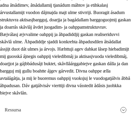
adna åtsådimev, åtsådallamij tjanádum máhtov ja etihkalasj
árvustallamijt vuodon dåjmajda majt ulme stivrriji. Buoragit ásadum
struktuvra aktisasjbargguj, doarjja ja bagádallam barggoguojmij gaskan
ja doarrás skåvlåj åvdet juogadim- ja oahppamstruktuvrav.
Bæjválasj æjvvalime oahppij ja åhpadiddjij gaskan realiseriduvvi
skåvlå ulme. Åhpadiddje sjaddi konkrehta åhpadusdilen åtsådallat
ássjijt duot dát ulmes ja árvojs. Hæhttuji agev dahkat låsep hiebadimijt
mij guosská ájnegis oahppij vieledibmáj ja aktisasjvuoda vieledibmáj,
doarjjot ja gájbbádusájt buktet, skåvllåárggabiejve gaskan dálla ja dan
bargguj mij gullu boahtte ájgev gárvedit. Divna oahppe ælla
avtalágátja, ja mij le buoremus oahppij vuoksjuj le vuodogatjálvis åbbå
åhpadusan. Dáv gatjálvisáv vierttiji divna vásstedit ådåsis juohkka
biejve skåvlån.
Ressursa