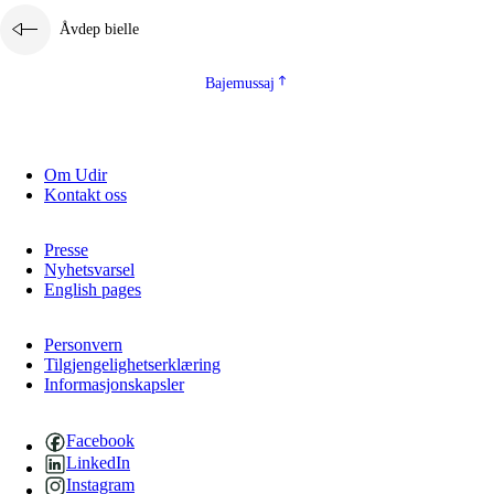
Åvdep bielle
Bajemussaj
Om Udir
Kontakt oss
Presse
Nyhetsvarsel
English pages
Personvern
Tilgjengelighetserklæring
Informasjonskapsler
Facebook
LinkedIn
Instagram