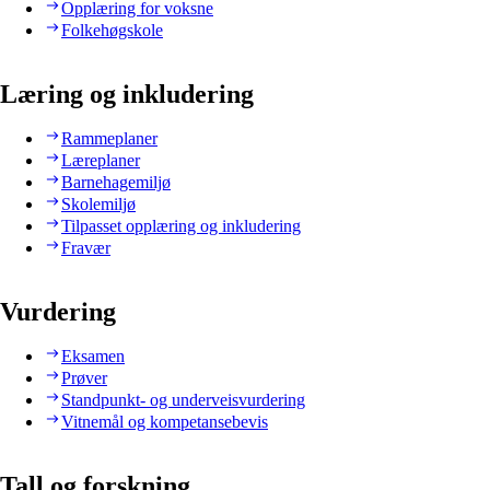
Opplæring for voksne
Folkehøgskole
Læring og inkludering
Rammeplaner
Læreplaner
Barnehagemiljø
Skolemiljø
Tilpasset opplæring og inkludering
Fravær
Vurdering
Eksamen
Prøver
Standpunkt- og underveisvurdering
Vitnemål og kompetansebevis
Tall og forskning