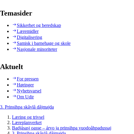
Temasider
Sikkerhet og beredskap
Læremidler
Digitalisering
Samisk i barnehage og skole
Nasjonale minoriteter
Aktuelt
For pressen
Høringer
Nyhetsvarsel
Om Udir
3. Prinsihpa skåvlå dåjmajda
Læring og trivsel
Læreplanverket
Badjásasj oasse – árvo ja prinsihpa vuodoåhpadussaj
3. Prinsihpa skåvlå dåjmajda