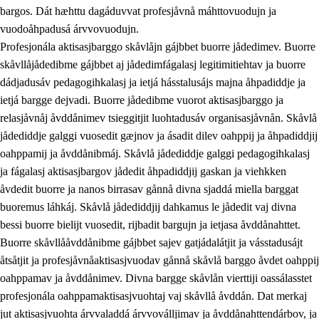
bargos. Dát hæhttu dagáduvvat profesjåvnå máhttovuodujn ja
vuodoåhpadusá árvvovuodujn.
Profesjonála aktisasjbarggo skåvlåjn gájbbet buorre jådedimev. Buorre
skåvllåjådedibme gájbbet aj jådedimfágalasj legitimitiehtav ja buorre
dádjadusáv pedagogihkalasj ja ietjá hásstalusájs majna åhpadiddje ja
ietjá bargge dejvadi. Buorre jådedibme vuorot aktisasjbarggo ja
relasjåvnåj åvddånimev tsieggitjit luohtadusáv organisasjåvnån. Skåvlå
jådediddje galggi vuosedit gæjnov ja ásadit dilev oahppij ja åhpadiddjij
oahppamij ja åvddånibmáj. Skåvlå jådediddje galggi pedagogihkalasj
ja fágalasj aktisasjbargov jådedit åhpadiddjij gaskan ja viehkken
åvdedit buorre ja nanos birrasav gånnå divna sjaddá miella barggat
buoremus láhkáj. Skåvlå jådediddjij dahkamus le jådedit vaj divna
bessi buorre bielijt vuosedit, rijbadit bargujn ja ietjasa åvddånahttet.
Buorre skåvllååvddånibme gájbbet sajev gatjádalátjit ja vásstadusájt
åtsåtjit ja profesjåvnåaktisasjvuodav gånnå skåvlå barggo åvdet oahppij
oahppamav ja åvddånimev. Divna bargge skåvlån vierttiji oassálasstet
profesjonála oahppamaktisasjvuohtaj vaj skåvllå åvddån. Dat merkaj
jut aktisasjvuohta árvvaladdá árvvoválljimav ja åvddånahttendárbov, ja