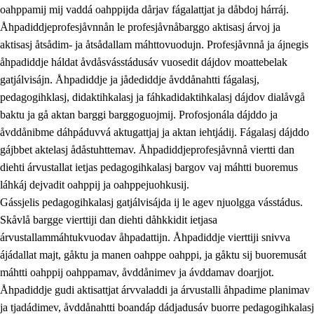
oahppamij mij vaddá oahppijda dårjav fágalattjat ja dåbdoj hárráj.
Åhpadiddjeprofesjåvnnån le profesjåvnåbarggo aktisasj árvoj ja
aktisasj åtsådim- ja åtsådallam máhttovuodujn. Profesjåvnnå ja ájnegis
åhpadiddje háldat åvdåsvásstádusáv vuosedit dájdov moattebelak
gatjálvisájn. Åhpadiddje ja jådediddje åvddånahtti fágalasj,
pedagogihklasj, didaktihkalasj ja fáhkadidaktihkalasj dájdov dialåvgå
baktu ja gå aktan barggi barggoguojmij. Profosjonála dájddo ja
åvddånibme dáhpáduvvá aktugattjaj ja aktan iehtjádij. Fágalasj dájddo
gájbbet aktelasj ådåstuhttemav. Åhpadiddjeprofesjåvnnå viertti dan
diehti árvustallat ietjas pedagogihkalasj bargov vaj máhtti buoremus
láhkáj dejvadit oahppij ja oahppejuohkusij.
Gássjelis pedagogihkalasj gatjálvisájda ij le agev njuolgga vásstádus.
Skåvlå bargge vierttiji dan diehti dåhkkidit ietjasa
árvustallammáhtukvuodav åhpadattijn. Åhpadiddje vierttiji snivva
ájádallat majt, gåktu ja manen oahppe oahppi, ja gåktu sij buoremusát
máhtti oahppij oahppamav, åvddånimev ja ávddamav doarjjot.
Åhpadiddje gudi aktisattjat árvvaladdi ja árvustalli åhpadime planimav
ja tjadádimev, åvddånahtti boandáp dádjadusáv buorre pedagogihkalasj