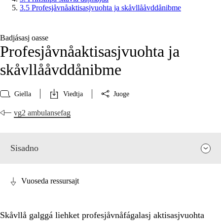
3.5 Profesjåvnåaktisasjvuohta ja skåvllååvddånibme
Badjásasj oasse
Profesjåvnåaktisasjvuohta ja
skåvllååvddånibme
Giella
Viedtja
Juoge
vg2 ambulansefag
Sisadno
Vuoseda ressursajt
Skåvllå galggá liehket profesjåvnåfágalasj aktisasjvuohta