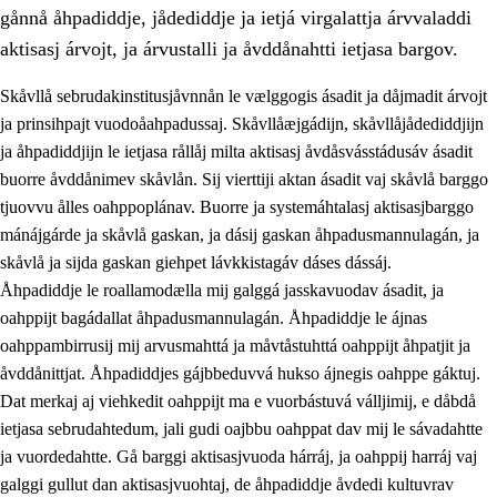
gånnå åhpadiddje, jådediddje ja ietjá virgalattja árvvaladdi
aktisasj árvojt, ja árvustalli ja åvddånahtti ietjasa bargov.
Skåvllå sebrudakinstitusjåvnnån le vælggogis ásadit ja dåjmadit árvojt
ja prinsihpajt vuodoåahpadussaj. Skåvllåæjgádijn, skåvllåjådediddjijn
ja åhpadiddjijn le ietjasa rållåj milta aktisasj åvdåsvásstádusáv ásadit
buorre åvddånimev skåvlån. Sij vierttiji aktan ásadit vaj skåvlå barggo
tjuovvu ålles oahppoplánav. Buorre ja systemáhtalasj aktisasjbarggo
mánájgárde ja skåvlå gaskan, ja dásij gaskan åhpadusmannulagán, ja
skåvlå ja sijda gaskan giehpet lávkkistagáv dáses dássáj.
3.
Prinsihpa skåvlå dåjmajda
Åhpadiddje le roallamodælla mij galggá jasskavuodav ásadit, ja
3.1
Sebrudahtte oahppambirás
oahppijt bagádallat åhpadusmannulagán. Åhpadiddje le ájnas
oahppambirrusij mij arvusmahttá ja måvtåstuhttá oahppijt åhpatjit ja
3.2
Åhpadibme ja hiebadum åhpadus
åvddånittjat. Åhpadiddjes gájbbeduvvá hukso ájnegis oahppe gáktuj.
3.3
Aktisasjbarggo sijda ja skåvlå gaskan
Dat merkaj aj viehkedit oahppijt ma e vuorbástuvá válljimij, e dåbdå
ietjasa sebrudahtedum, jali gudi oajbbu oahppat dav mij le sávadahtte
3.4
Åhpadus åhpadusvidnudagán ja barggoiellemin
ja vuordedahtte. Gå barggi aktisasjvuoda hárráj, ja oahppij harráj vaj
3.5
Profesjåvnåaktisasjvuohta ja skåvllååvddånibme
galggi gullut dan aktisasjvuohtaj, de åhpadiddje åvdedi kultuvrav