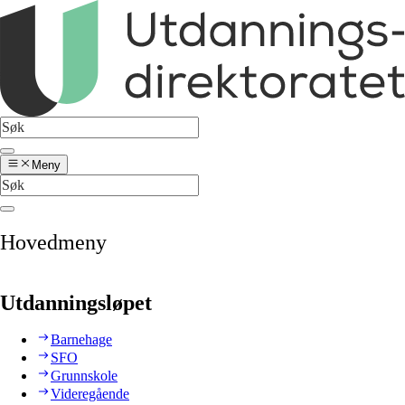
Meny
Hovedmeny
Utdanningsløpet
Barnehage
SFO
Grunnskole
Videregående