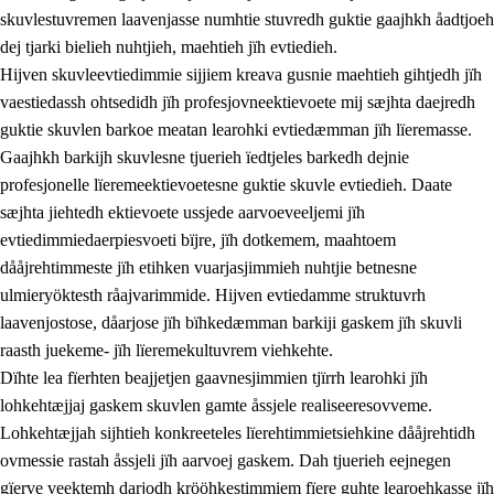
skuvlestuvremen laavenjasse numhtie stuvredh guktie gaajhkh åadtjoeh
dej tjarki bielieh nuhtjieh, maehtieh jïh evtiedieh.
Hijven skuvleevtiedimmie sijjiem kreava gusnie maehtieh gihtjedh jïh
vaestiedassh ohtsedidh jïh profesjovneektievoete mij sæjhta daejredh
guktie skuvlen barkoe meatan learohki evtiedæmman jïh lïeremasse.
Gaajhkh barkijh skuvlesne tjuerieh ïedtjeles barkedh dejnie
profesjonelle lïeremeektievoetesne guktie skuvle evtiedieh. Daate
sæjhta jiehtedh ektievoete ussjede aarvoeveeljemi jïh
evtiedimmiedaerpiesvoeti bïjre, jïh dotkemem, maahtoem
dååjrehtimmeste jïh etihken vuarjasjimmieh nuhtjie betnesne
ulmieryöktesth råajvarimmide. Hijven evtiedamme struktuvrh
laavenjostose, dåarjose jïh bïhkedæmman barkiji gaskem jïh skuvli
raasth juekeme- jïh lïeremekultuvrem viehkehte.
Dïhte lea fïerhten beajjetjen gaavnesjimmien tjïrrh learohki jïh
lohkehtæjjaj gaskem skuvlen gamte åssjele realiseeresovveme.
Lohkehtæjjah sijhtieh konkreeteles lïerehtimmietsiehkine dååjrehtidh
ovmessie rastah åssjeli jïh aarvoej gaskem. Dah tjuerieh eejnegen
gïerve veektemh darjodh krööhkestimmiem fïere guhte learoehkasse jïh