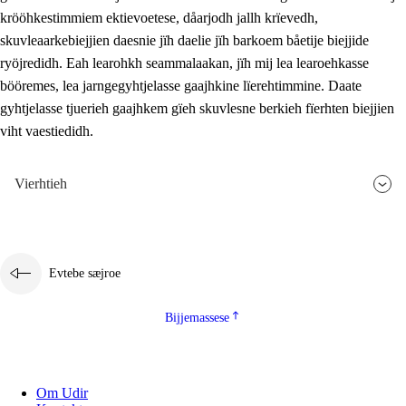
krööhkestimmiem ektievoetese, dåarjodh jallh krïevedh,
skuvleaarkebiejjien daesnie jïh daelie jïh barkoem båetije biejjide
ryöjredidh. Eah learohkh seammalaakan, jïh mij lea learoehkasse
bööremes, lea jarngegyhtjelasse gaajhkine lïerehtimmine. Daate
gyhtjelasse tjuerieh gaajhkem gïeh skuvlesne berkieh fïerhten biejjien
viht vaestiedidh.
Vierhtieh
Evtebe sæjroe
Bijjemassese
Om Udir