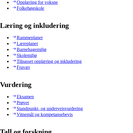
Opplæring for voksne
Folkehøgskole
Læring og inkludering
Rammeplaner
Læreplaner
Barnehagemiljø
Skolemiljø
Tilpasset opplæring og inkludering
Fravær
Vurdering
Eksamen
Prøver
Standpunkt- og underveisvurdering
Vitnemål og kompetansebevis
Tall og forskning