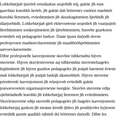
Lohkehtæjjah tjuerieh eensilaakan ussjedidh mij, guktie jïh man
gaavhtan learohkh lierieh, jïh guktie dah bööremes vuekien maehtieh
learohki lïeremem, evtiedimmiem jïh skearkagimmiem lijrehtidh jïh
dåarjoehtidh. Lohkehtæjjah gïeh ektievoetesne ussjedieh jïh vuarjasjieh
lïerehtimmien soejkesjimmiem jïh tjïrrehtimmiem, buerebe guarkoem
evtiedieh mij pedagogeles barkoe. Daate tjuara darjodh dovne
profesjovnen maahtoevåaroemistie jïh maadthööhpehtimmien
aarvoevåaroemistie.
Dïhte profesjonelle laavenjostome skuvline tsïhkestahta hijven
stuvreme. Hijven skuvlestuvreme aaj tsïhkestahta stuvremefaageles
legitimiteete jïh hijven guarkoe pedagogeles jïh jeatjah haestemi åvteste
mah lohkehtæjjah jïh jeatjah barkijh dåastoehtieh. Hijven stuvreme
prioriterede laavenjostoem jïh relasjovnh evtiedidh guktie
jearsoesvoetem organisasjovnesne tseegkie. Skuvlen stuvreme edtja
sjïehteladtedh learohki jïh lohkehtæjjaj lïeremem jïh evtiedimmiem.
Skuvlestuvreme edtja stuvredh pedagogeles jïh faageles laavenjostoem
lohkehtæjjaj gaskem jïh meatan årrodh tjïrkes jïh postitijveles byjresem
evtiedidh gusnie gaajhkh sijhtieh dej bööremes darjodh. Dïhte lea