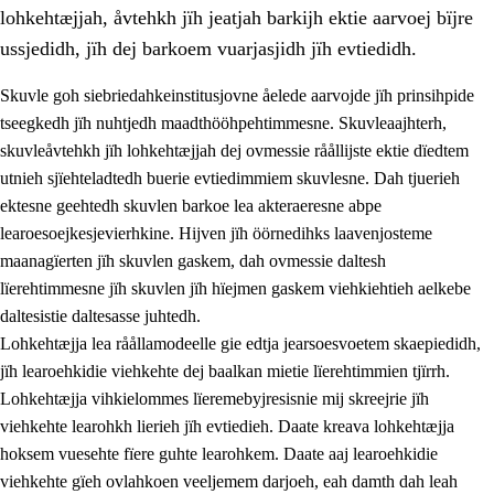
lohkehtæjjah, åvtehkh jïh jeatjah barkijh ektie aarvoej bïjre
ussjedidh, jïh dej barkoem vuarjasjidh jïh evtiedidh.
Skuvle goh siebriedahkeinstitusjovne åelede aarvojde jïh prinsihpide
tseegkedh jïh nuhtjedh maadthööhpehtimmesne. Skuvleaajhterh,
skuvleåvtehkh jïh lohkehtæjjah dej ovmessie råållijste ektie dïedtem
utnieh sjïehteladtedh buerie evtiedimmiem skuvlesne. Dah tjuerieh
ektesne geehtedh skuvlen barkoe lea akteraeresne abpe
learoesoejkesjevierhkine. Hijven jïh öörnedihks laavenjosteme
maanagïerten jïh skuvlen gaskem, dah ovmessie daltesh
3.
Prinsihph skuvlen rïektesisnie
lïerehtimmesne jïh skuvlen jïh hïejmen gaskem viehkiehtieh aelkebe
3.1
Feerhmeles lïeremebyjrese
daltesistie daltesasse juhtedh.
Lohkehtæjja lea råållamodeelle gie edtja jearsoesvoetem skaepiedidh,
3.2
Ööhpehtimmie jïh sjïehtedamme lïerehtimmie
jïh learoehkidie viehkehte dej baalkan mietie lïerehtimmien tjïrrh.
3.3
Gåetie jïh skuvle laavenjostoeh
Lohkehtæjja vihkielommes lïeremebyjresisnie mij skreejrie jïh
viehkehte learohkh lierieh jïh evtiedieh. Daate kreava lohkehtæjja
3.4
Lïerehtimmie learoesïeltesne jïh barkoejielemisnie
hoksem vuesehte fïere guhte learohkem. Daate aaj learoehkidie
3.5
Profesjonsektievoete jïh skuvleevtiedimmie
viehkehte gïeh ovlahkoen veeljemem darjoeh, eah damth dah leah