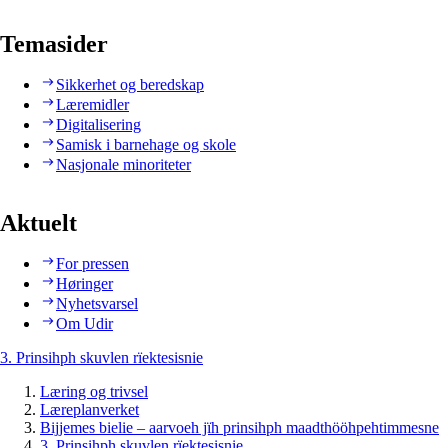
Temasider
Sikkerhet og beredskap
Læremidler
Digitalisering
Samisk i barnehage og skole
Nasjonale minoriteter
Aktuelt
For pressen
Høringer
Nyhetsvarsel
Om Udir
3. Prinsihph skuvlen rïektesisnie
Læring og trivsel
Læreplanverket
Bijjemes bielie – aarvoeh jïh prinsihph maadthööhpehtimmesne
3. Prinsihph skuvlen rïektesisnie