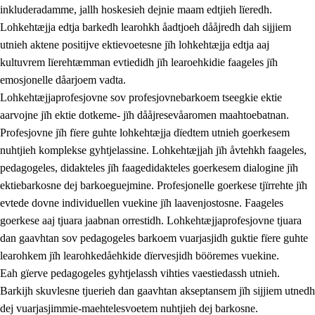
inkluderadamme, jallh hoskesieh dejnie maam edtjieh lïeredh.
Lohkehtæjja edtja barkedh learohkh åadtjoeh dååjredh dah sijjiem
utnieh aktene positijve ektievoetesne jïh lohkehtæjja edtja aaj
kultuvrem lïerehtæmman evtiedidh jïh learoehkidie faageles jïh
emosjonelle dåarjoem vadta.
Lohkehtæjjaprofesjovne sov profesjovnebarkoem tseegkie ektie
aarvojne jïh ektie dotkeme- jïh dååjresevåaromen maahtoebatnan.
Profesjovne jïh fïere guhte lohkehtæjja dïedtem utnieh goerkesem
nuhtjieh komplekse gyhtjelassine. Lohkehtæjjah jïh åvtehkh faageles,
pedagogeles, didakteles jïh faagedidakteles goerkesem dialogine jïh
ektiebarkosne dej barkoeguejmine. Profesjonelle goerkese tjïrrehte jïh
evtede dovne individuellen vuekine jïh laavenjostosne. Faageles
goerkese aaj tjuara jaabnan orrestidh. Lohkehtæjjaprofesjovne tjuara
dan gaavhtan sov pedagogeles barkoem vuarjasjidh guktie fïere guhte
learohkem jïh learohkedåehkide dïervesjidh bööremes vuekine.
Eah gïerve pedagogeles gyhtjelassh vihties vaestiedassh utnieh.
Barkijh skuvlesne tjuerieh dan gaavhtan akseptansem jïh sijjiem utnedh
dej vuarjasjimmie-maehtelesvoetem nuhtjieh dej barkosne.