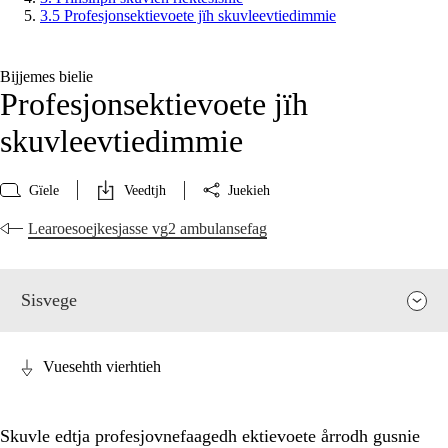
3.5 Profesjonsektievoete jïh skuvleevtiedimmie
Bijjemes bielie
Profesjonsektievoete jïh
skuvleevtiedimmie
Gïele
Veedtjh
Juekieh
Learoesoejkesjasse vg2 ambulansefag
Sisvege
Vuesehth vierhtieh
Skuvle edtja profesjovnefaagedh ektievoete årrodh gusnie