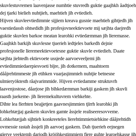
skuvlestuvremen laavenjasse numhtie stuvredh guktie gaajhkh åadtjoeh
dej tjarki bielieh nuhtjieh, maehtieh jïh evtiedieh.
Hijven skuvleevtiedimmie sijjiem kreava gusnie maehtieh gihtjedh jïh
vaestiedassh ohtsedidh jïh profesjovneektievoete mij sæjhta daejredh
guktie skuvlen barkoe meatan learohki evtiedæmman jïh lïeremasse.
Gaajhkh barkijh skuvlesne tjuerieh ïedtjeles barkedh dejnie
profesjonelle lïeremeektievoetesne guktie skuvle evtiedieh. Daate
sæjhta jiehtedh ektievoete ussjede aarvoeveeljemi jïh
evtiedimmiedaerpiesvoeti bïjre, jïh dotkemem, maahtoem
dååjrehtimmeste jïh etihken vuarjasjimmieh nuhtjie betnesne
ulmieryöktesth råajvarimmide. Hijven evtiedamme struktuvrh
laavenjostose, dåarjose jïh bïhkedæmman barkiji gaskem jïh skuvli
raasth juekeme- jïh lïeremekultuvrem viehkehte.
Dïhte lea fïerhten beajjetjen gaavnesjimmien tjïrrh learohki jïh
lohkehtæjjaj gaskem skuvlen gamte åssjele realiseeresovveme.
Lohkehtæjjah sijhtieh konkreeteles lïerehtimmietsiehkine dååjrehtidh
ovmessie rastah åssjeli jïh aarvoej gaskem. Dah tjuerieh eejnegen
gïerve veektemh darjodh krööhkestimmiem fïere guhte learoehkasse jïh