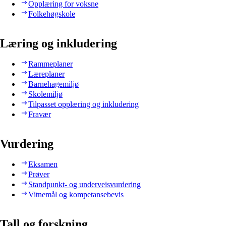
Opplæring for voksne
Folkehøgskole
Læring og inkludering
Rammeplaner
Læreplaner
Barnehagemiljø
Skolemiljø
Tilpasset opplæring og inkludering
Fravær
Vurdering
Eksamen
Prøver
Standpunkt- og underveisvurdering
Vitnemål og kompetansebevis
Tall og forskning