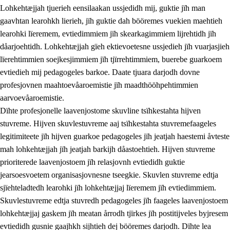
Lohkehtæjjah tjuerieh eensilaakan ussjedidh mij, guktie jïh man
gaavhtan learohkh lierieh, jïh guktie dah bööremes vuekien maehtieh
learohki lïeremem, evtiedimmiem jïh skearkagimmiem lijrehtidh jïh
dåarjoehtidh. Lohkehtæjjah gïeh ektievoetesne ussjedieh jïh vuarjasjieh
lïerehtimmien soejkesjimmiem jïh tjïrrehtimmiem, buerebe guarkoem
evtiedieh mij pedagogeles barkoe. Daate tjuara darjodh dovne
profesjovnen maahtoevåaroemistie jïh maadthööhpehtimmien
aarvoevåaroemistie.
Dïhte profesjonelle laavenjostome skuvline tsïhkestahta hijven
stuvreme. Hijven skuvlestuvreme aaj tsïhkestahta stuvremefaageles
legitimiteete jïh hijven guarkoe pedagogeles jïh jeatjah haestemi åvteste
mah lohkehtæjjah jïh jeatjah barkijh dåastoehtieh. Hijven stuvreme
prioriterede laavenjostoem jïh relasjovnh evtiedidh guktie
jearsoesvoetem organisasjovnesne tseegkie. Skuvlen stuvreme edtja
sjïehteladtedh learohki jïh lohkehtæjjaj lïeremem jïh evtiedimmiem.
Skuvlestuvreme edtja stuvredh pedagogeles jïh faageles laavenjostoem
lohkehtæjjaj gaskem jïh meatan årrodh tjïrkes jïh postitijveles byjresem
evtiedidh gusnie gaajhkh sijhtieh dej bööremes darjodh. Dïhte lea