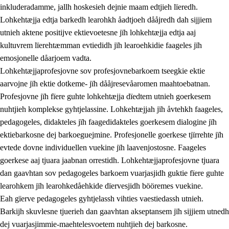
inkluderadamme, jallh hoskesieh dejnie maam edtjieh lïeredh.
Lohkehtæjja edtja barkedh learohkh åadtjoeh dååjredh dah sijjiem
utnieh aktene positijve ektievoetesne jïh lohkehtæjja edtja aaj
kultuvrem lïerehtæmman evtiedidh jïh learoehkidie faageles jïh
emosjonelle dåarjoem vadta.
Lohkehtæjjaprofesjovne sov profesjovnebarkoem tseegkie ektie
aarvojne jïh ektie dotkeme- jïh dååjresevåaromen maahtoebatnan.
Profesjovne jïh fïere guhte lohkehtæjja dïedtem utnieh goerkesem
nuhtjieh komplekse gyhtjelassine. Lohkehtæjjah jïh åvtehkh faageles,
pedagogeles, didakteles jïh faagedidakteles goerkesem dialogine jïh
ektiebarkosne dej barkoeguejmine. Profesjonelle goerkese tjïrrehte jïh
evtede dovne individuellen vuekine jïh laavenjostosne. Faageles
goerkese aaj tjuara jaabnan orrestidh. Lohkehtæjjaprofesjovne tjuara
dan gaavhtan sov pedagogeles barkoem vuarjasjidh guktie fïere guhte
learohkem jïh learohkedåehkide dïervesjidh bööremes vuekine.
Eah gïerve pedagogeles gyhtjelassh vihties vaestiedassh utnieh.
Barkijh skuvlesne tjuerieh dan gaavhtan akseptansem jïh sijjiem utnedh
dej vuarjasjimmie-maehtelesvoetem nuhtjieh dej barkosne.