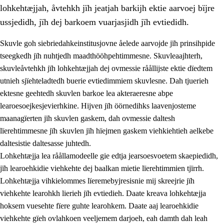
lohkehtæjjah, åvtehkh jïh jeatjah barkijh ektie aarvoej bïjre
ussjedidh, jïh dej barkoem vuarjasjidh jïh evtiedidh.
Skuvle goh siebriedahkeinstitusjovne åelede aarvojde jïh prinsihpide
tseegkedh jïh nuhtjedh maadthööhpehtimmesne. Skuvleaajhterh,
skuvleåvtehkh jïh lohkehtæjjah dej ovmessie råållijste ektie dïedtem
utnieh sjïehteladtedh buerie evtiedimmiem skuvlesne. Dah tjuerieh
ektesne geehtedh skuvlen barkoe lea akteraeresne abpe
learoesoejkesjevierhkine. Hijven jïh öörnedihks laavenjosteme
maanagïerten jïh skuvlen gaskem, dah ovmessie daltesh
3.
Prinsihph skuvlen rïektesisnie
lïerehtimmesne jïh skuvlen jïh hïejmen gaskem viehkiehtieh aelkebe
3.1
Feerhmeles lïeremebyjrese
daltesistie daltesasse juhtedh.
Lohkehtæjja lea råållamodeelle gie edtja jearsoesvoetem skaepiedidh,
3.2
Ööhpehtimmie jïh sjïehtedamme lïerehtimmie
jïh learoehkidie viehkehte dej baalkan mietie lïerehtimmien tjïrrh.
3.3
Gåetie jïh skuvle laavenjostoeh
Lohkehtæjja vihkielommes lïeremebyjresisnie mij skreejrie jïh
viehkehte learohkh lierieh jïh evtiedieh. Daate kreava lohkehtæjja
3.4
Lïerehtimmie learoesïeltesne jïh barkoejielemisnie
hoksem vuesehte fïere guhte learohkem. Daate aaj learoehkidie
3.5
Profesjonsektievoete jïh skuvleevtiedimmie
viehkehte gïeh ovlahkoen veeljemem darjoeh, eah damth dah leah