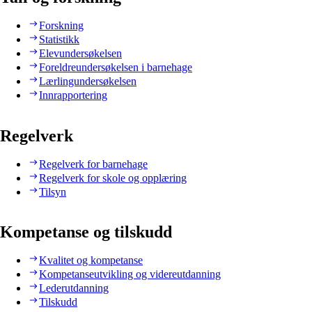
Forskning
Statistikk
Elevundersøkelsen
Foreldreundersøkelsen i barnehage
Lærlingundersøkelsen
Innrapportering
Regelverk
Regelverk for barnehage
Regelverk for skole og opplæring
Tilsyn
Kompetanse og tilskudd
Kvalitet og kompetanse
Kompetanseutvikling og videreutdanning
Lederutdanning
Tilskudd