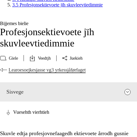
3.5 Profesjonsektievoete jïh skuvleevtiedimmie
Bijjemes bielie
Profesjonsektievoete jïh
skuvleevtiedimmie
Gïele
Veedtjh
Juekieh
Learoesoejkesjasse vg3 yrkessjåførfaget
Sisvege
Vuesehth vierhtieh
Skuvle edtja profesjovnefaagedh ektievoete årrodh gusnie