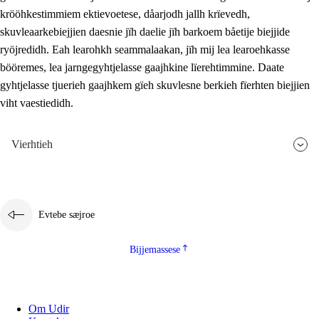
krööhkestimmiem ektievoetese, dåarjodh jallh krïevedh,
skuvleaarkebiejjien daesnie jïh daelie jïh barkoem båetije biejjide
ryöjredidh. Eah learohkh seammalaakan, jïh mij lea learoehkasse
bööremes, lea jarngegyhtjelasse gaajhkine lïerehtimmine. Daate
gyhtjelasse tjuerieh gaajhkem gïeh skuvlesne berkieh fïerhten biejjien
viht vaestiedidh.
Vierhtieh
Evtebe sæjroe
Bijjemassese
Om Udir