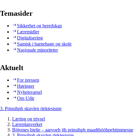
Temasider
Sikkerhet og beredskap
Læremidler
Digitalisering
Samisk i barnehage og skole
Nasjonale minoriteter
Aktuelt
For pressen
Høringer
Nyhetsvarsel
Om Udir
3. Prinsihph skuvlen rïektesisnie
Læring og trivsel
Læreplanverket
Bijjemes bielie – aarvoeh jïh prinsihph maadthööhpehtimmesne
3. Prinsihph skuvlen rïektesisnie